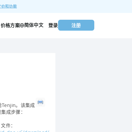
定价和功能
简体中文
价格方案
登录
注册
Tenjin。该集成
是集成步骤：
e 文件：