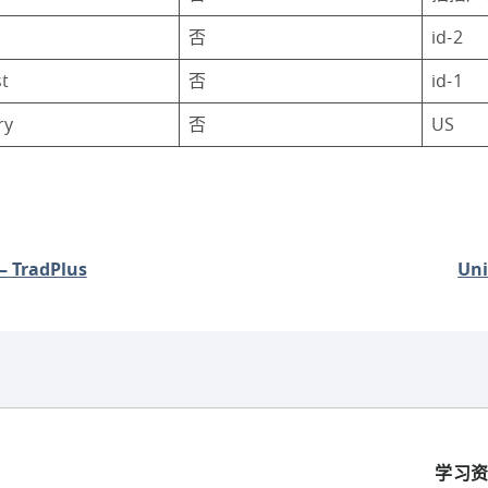
否
id-2
st
否
id-1
ry
否
US
– TradPlus
Uni
学习