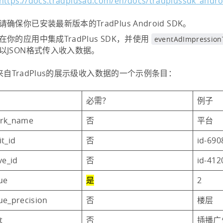
https://docs.tradplusad.com/en/docs/tradplussdk_andr
请确保你已安装最新版本的TradPlus Android SDK。
在你的应用中集成TradPlus SDK，并使用
eventAdImpressionT
以JSON格式传入收入数据。
自TradPlus的展示级收入数据的一个示例条目：
必需？
例子
rk_name
否
平台
t_id
否
id-690
ve_id
否
id-412
ue
是
2
ue_precision
否
楼层
t
否
插播广