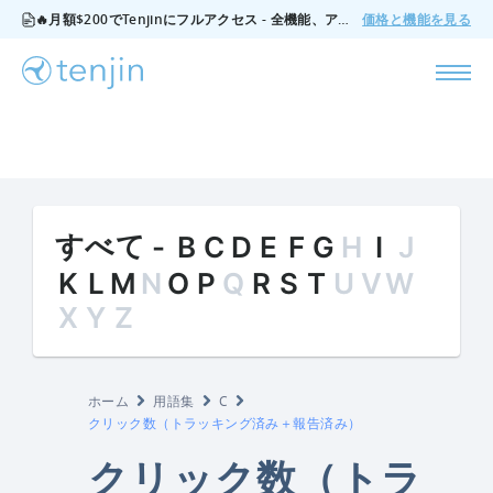
🔥月額$200でTenjinにフルアクセス - 全機能、アドオンなし、いつでもキャンセル可能。
価格と機能を見る
すべて
-
B
C
D
E
F
G
H
I
J
K
L
M
N
O
P
Q
R
S
T
U
V
W
X
Y
Z
ホーム
用語集
C
クリック数（トラッキング済み＋報告済み）
クリック数（トラ