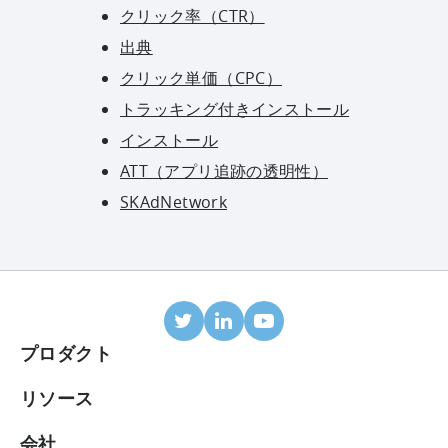
クリック率（CTR）
出典
クリック単価（CPC）
トラッキング付きインストール
インストール
ATT（アプリ追跡の透明性）
SKAdNetwork
プロダクト
モバイルアトリビューション
リソース
連携パートナー
ブログ
会社