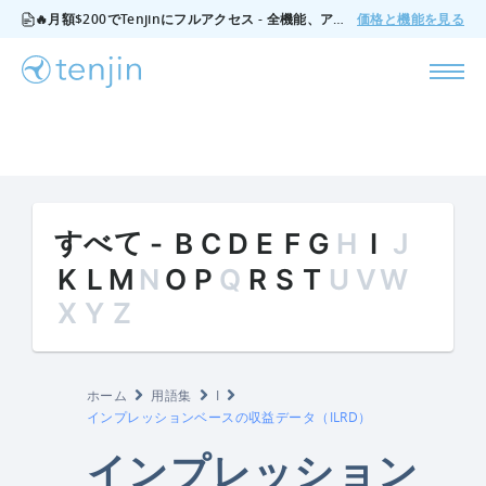
🔥月額$200でTenjinにフルアクセス - 全機能、アドオンなし、いつでもキャンセル可能。
価格と機能を見る
すべて
-
B
C
D
E
F
G
H
I
J
K
L
M
N
O
P
Q
R
S
T
U
V
W
X
Y
Z
ホーム
用語集
I
インプレッションベースの収益データ（ILRD）
インプレッション