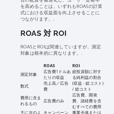
を高めることは、いずれもROASの計算
式における収益面を向上させることに
つながります。.
ROAS 対 ROI
ROASとROIは関連していますが、測定
対象は根本的に異なります。.
ROAS
ROI
広告費1ドルあ
総投資額に対す
測定対象
たりの収益
る純利益の割合
売上高／広告
(収益 - 総コスト)
数式
費
/ 総コスト
広告費、開発
費用に含ま
広告費のみ
費、諸経費を含
れるもの
むすべての費用
主に次のよ
キャンペーン
事業全体または