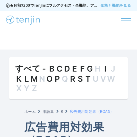
🔥月額$200でTenjinにフルアクセス - 全機能、アドオンなし、いつでもキャンセル可能。
価格と機能を見る
すべて
-
B
C
D
E
F
G
H
I
J
K
L
M
N
O
P
Q
R
S
T
U
V
W
X
Y
Z
ホーム
用語集
R
広告費用対効果（ROAS）
広告費用対効果