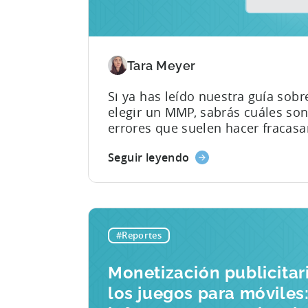
Tenjin
Tara Meyer
Si ya has leído nuestra guía sob
elegir un MMP, sabrás cuáles son
errores que suelen hacer fracasa
evaluación antes incluso de que
Seguir leyendo
empiece. Precios poco transpare
funciones restringidas, niveles d
asistencia que solo quedan claros
firma del contrato y plataformas
por hecho que se dispone de m
#Reportes
más recursos técnicos de los que
mayoría de los equipos tienen e
Monetización publicitar
realidad. Este artículo...
los juegos para móviles