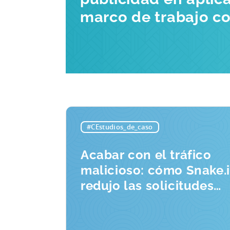
marco de trabajo c
#CEstudios_de_caso
Acabar con el tráfico
malicioso: cómo Snake.
redujo las solicitudes
fraudulentas en un 33%