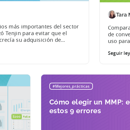
realm
Tara
neces
os más importantes del sector
Compara 
ó Tenjin para evitar que el
de conve
recía su adquisición de
uso para
ción de usuarios (UA) a través
Resumen
áficas puede resultar
Seguir le
sobre Tenjin. Tenjin e
a fraudes recurrentes,
medició
tio web y una creciente
estudios
eembolso, la situación puede
aplicaci
precisa,
#Mejores_prácticas
de preci
crecimie
Cómo elegir un MMP: e
herramie
están di
estos 9 errores