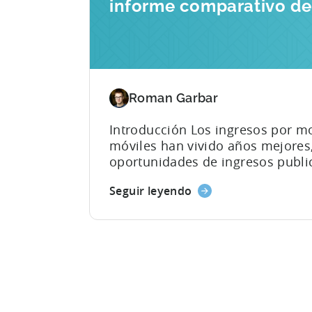
informe comparativo de
2026
Roman Garbar
Introducción Los ingresos por m
móviles han vivido años mejores, 
oportunidades de ingresos public
Cada vez son más los editores d
Seguir leyendo
"monetización híbrida", una mezc
aplicación (IAA) y compras dentro
los expertos siguen debatiendo so