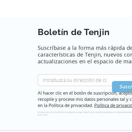
Boletín de Tenjin
Suscríbase a la forma más rápida d
características de Tenjin, nuevos co
actualizaciones en el espacio de ma
Introduzca
su
dirección
Al hacer clic en el botón de suscripción, acept
de
recopile y procese mis datos personales tal y 
correo
en la Política de privacidad.
Política de privaci
electrónico
Al hacer clic en el botón de suscripción, acepto que Tenjin recopile y procese mis datos personale
privacidad
.