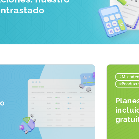
ontrastado
#Mtenden
#Producto
Plane
io
inclui
gratui
de pag
conver