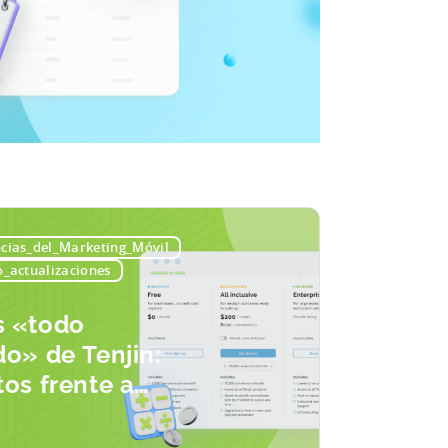
cias_del_Marketing_Móvil
_actualizaciones
s «todo
do» de Tenjin:
tos frente a
o, límites de
sión y lo que