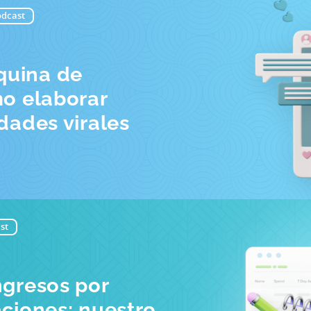
dcast
quina de
mo elaborar
dades virales
st
ngresos por
aciones: nuestro