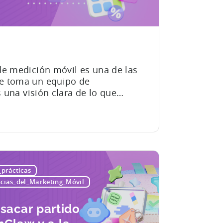
de medición móvil es una de las
e toma un equipo de
s una visión clara de lo que
tinar el presupuesto a
te equivocas, acabarás pagando
s los miembros de tu equipo...
prácticas
cias_del_Marketing_Móvil
sacar partido