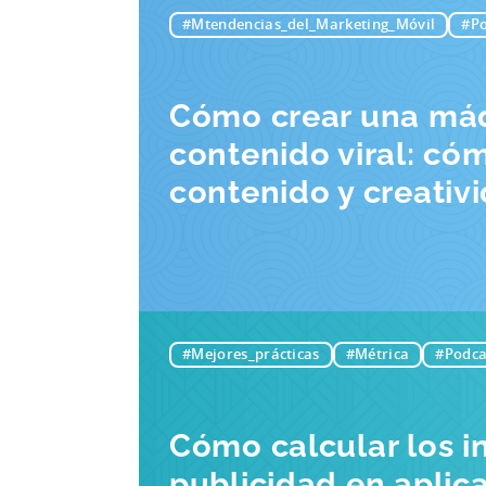
#Mtendencias_del_Marketing_Móvil
#Po
Cómo crear una má
contenido viral: có
contenido y creativi
#Mejores_prácticas
#Métrica
#Podca
Cómo calcular los i
publicidad en aplic