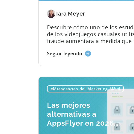
Tara Meyer
Descubre cómo uno de los estudi
de los videojuegos casuales utiliz
fraude aumentara a medida que c
usuarios (UA). Ampliar la adquisi
Seguir leyendo
de múltiples redes y zonas geogr
complicado. Cuando te enfrentas 
bloqueos ineficaces a nivel de si
acumulación de solicitudes de r
empeorar. Al igual que...
#Mtendencias_del_Marketing_Móvil
Las mejores
alternativas a
AppsFlyer en 2026:
Adjust, Singular y