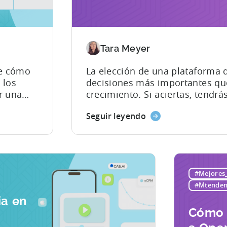
Tara Meyer
re cómo
La elección de una plataforma 
 los
decisiones más importantes qu
r una
crecimiento. Si aciertas, tendrá
funciona, lo que no y dónde des
Seguir leyendo
ntes,
continuación. Sin embargo, si 
e
por una plataforma que no todo
 tras la
 que dan
uchos
#Mejores_
 la
#Mtenden
n
ia en
Cómo 
: