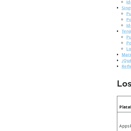
Id
Sing
Pu
Po
Id
Tenj
Pu
Po
Lo
Matr
¿Qué
Refl
Los
Plat
AppsF