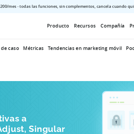
$200/mes - todas las funciones, sin complementos, cancela cuando qui
Producto
Recursos
Compañía
P
 de caso
Métricas
Tendencias en marketing móvil
Po
tivas a
djust, Singular