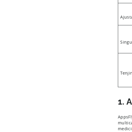
Ajust
Singu
Tenji
1. 
AppsFl
multic
medici