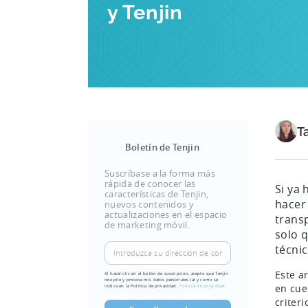
y Tenjin
T
Boletín de Tenjin
Suscríbase a la forma más
rápida de conocer las
Si ya 
características de Tenjin,
hacer
nuevos contenidos y
actualizaciones en el espacio
transp
de marketing móvil.
solo 
técnic
Este a
Al hacer clic en el botón de suscripción, acepto que Tenjin
recopile y procese mis datos personales tal y como se
en cue
indica en la Política de privacidad.
Política de privacidad.
criter