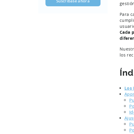
gestió
Para c
cumpli
usuari
Cada p
difere
Nuestr
los re
Índ
Los 
Apps
Pu
Po
Id
Ajus
Pu
Po