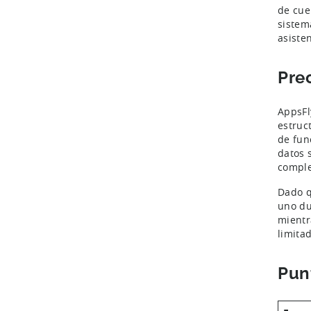
de cue
sistem
asiste
Pre
AppsFl
estruc
de fun
datos 
compl
Dado q
uno du
mientr
limita
Pun