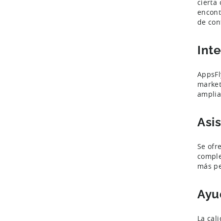
cierta
encont
de con
Int
AppsFl
market
amplia
Asi
Se ofr
comple
más pe
Ayu
La cal