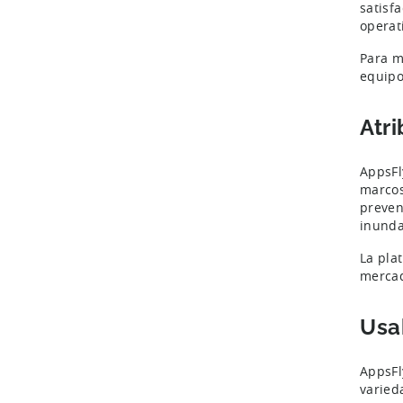
satisf
operat
Para m
equipo
Atr
AppsFl
marcos
preven
inunda
La pla
mercad
Usa
AppsFl
varied