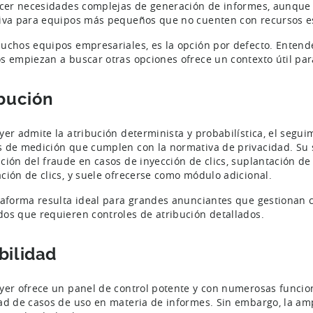
acer necesidades complejas de generación de informes, aunqu
iva para equipos más pequeños que no cuenten con recursos esp
uchos equipos empresariales, es la opción por defecto. Entend
s empiezan a buscar otras opciones ofrece un contexto útil para
ibución
yer admite la atribución determinista y probabilística, el segui
 de medición que cumplen con la normativa de privacidad. Su s
ción del fraude en casos de inyección de clics, suplantación de
ción de clics, y suele ofrecerse como módulo adicional.
taforma resulta ideal para grandes anunciantes que gestionan
os que requieren controles de atribución detallados.
bilidad
yer ofrece un panel de control potente y con numerosas funci
ad de casos de uso en materia de informes. Sin embargo, la a