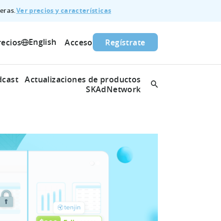
Ver precios y características
eras.
English
recios
Acceso
Regístrate
dcast
Actualizaciones de productos
SKAdNetwork