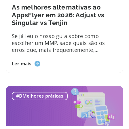
As melhores alternativas ao
AppsFlyer em 2026: Adjust vs
Singular vs Tenjin
Se já leu o nosso guia sobre como
escolher um MMP, sabe quais são os
erros que, mais frequentemente,
comprometem uma avaliação antes
mesmo de esta ter início. Preços pouco
Ler mais
transparentes, restrições de
funcionalidades, níveis de assistência
que só ficam claros após a assinatura e
plataformas que pressupõem recursos
#BMelhores práticas
técnicos muito superiores aos que a
maioria das equipas realmente possui.
Este artigo...