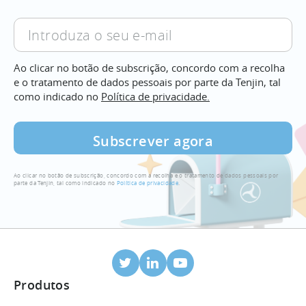
Introduza
o
seu
Ao clicar no botão de subscrição, concordo com a recolha
e-
e o tratamento de dados pessoais por parte da Tenjin, tal
mail
como indicado no
Política de privacidade.
Ao clicar no botão de subscrição, concordo com a recolha e o tratamento de dados pessoais por
parte da Tenjin, tal como indicado no
Política de privacidade
.
Produtos