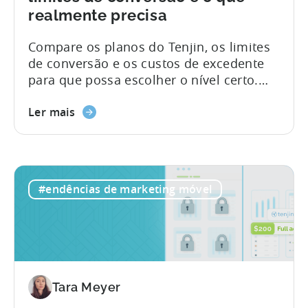
realmente precisa
Compare os planos do Tenjin, os limites
de conversão e os custos de excedente
para que possa escolher o nível certo.
Resumo: Índice O que deve saber sobre
o Tenjin O Tenjin é um parceiro de
Ler mais
medição móvel (MMP) concebido para
estúdios de jogos e equipas de
aplicações que procuram uma atribuição
precisa, dados limpos e preços que não
#endências de marketing móvel
penalizem o crescimento. A maioria das
ferramentas de análise de marketing foi
concebida para...
Tara Meyer