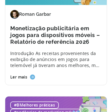
Roman Garbar
Monetização publicitária em
jogos para dispositivos móveis –
Relatório de referência 2026
Introdução As receitas provenientes da
exibição de anúncios em jogos para
telemóvel já tiveram anos melhores, mas
apesar dos desafios, as oportunidades
de receitas de anúncios continuam a ser
Ler mais
fortes. Cada vez mais editores de jogos
estão a adotar a "monetização híbrida" -
uma mistura de publicidade na aplicação
(IAA) e compras na aplicação (IAP).
#BMelhores práticas
Embora os especialistas continuem a