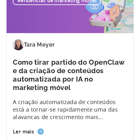
#endências de marketing móvel
debater o rácio realista entre IAA e IAP,
se...
Tara Meyer
Como tirar partido do OpenClaw
e da criação de conteúdos
automatizada por IA no
marketing móvel
A criação automatizada de conteúdos
está a tornar-se rapidamente uma das
alavancas de crescimento mais
poderosas no marketing móvel. No
entanto, a maioria das equipas continua
Ler mais
a fazê-lo à maneira antiga: concebendo,