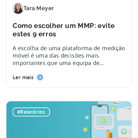
Tara Meyer
Como escolher um MMP: evite
estes 9 erros
A escolha de uma plataforma de medição
móvel é uma das decisões mais
importantes que uma equipa de
crescimento toma. Se fizer a escolha
certa, terá uma visão clara do que está a
Ler mais
funcionar, do que não está e de onde
deve alocar o orçamento a seguir. No
entanto, se errar, acabará por pagar por
uma plataforma que nem todos na sua
#Relatórios
equipa...