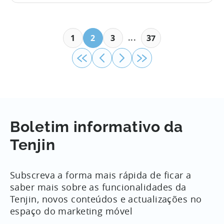
redigindo, editando e publicando
manualmente conteúdos em várias
plataformas, enquanto tentam
...
1
2
3
37
acompanhar um ciclo de conteúdos cada
vez mais acelerado. Num episódio
recente do podcast Tenjin 101, nós...
Boletim informativo da
Tenjin
Subscreva a forma mais rápida de ficar a
saber mais sobre as funcionalidades da
Tenjin, novos conteúdos e actualizações no
espaço do marketing móvel