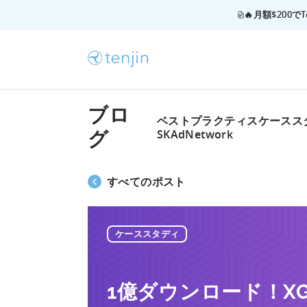
🔥月額$200
ブロ
ベストプラクティス
ケースス
SKAdNetwork
グ
すべてのポスト
ケーススタディ
1億ダウンロード！X