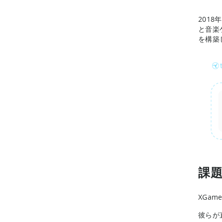
201
と音楽
を構築
課
XGa
彼らが