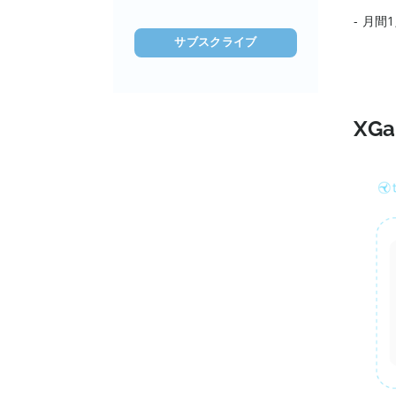
ド
- 月間
レ
ス
を
入
力
XG
(必
須)