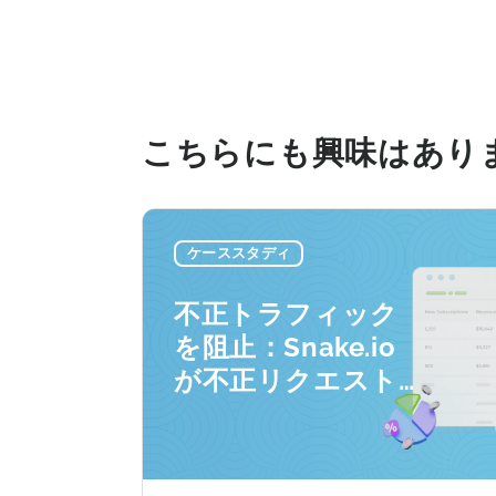
<ul cl
{"url"
こちらにも興味はあり
ケーススタディ
不正トラフィック
を阻止：Snake.io
が不正リクエスト
を33%削減した方
法