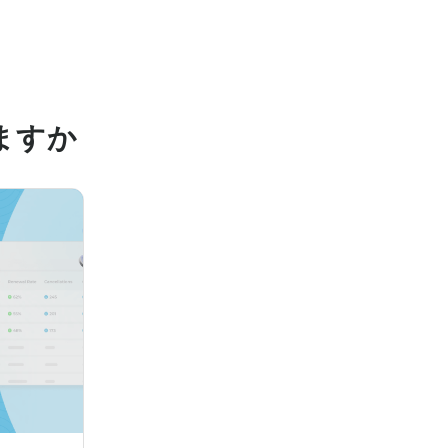
ass="wp-block-social-links"><!-- wp:social-link 
:"https://gravatar.com/optimistic0796d04735","service":"gravatar
ますか