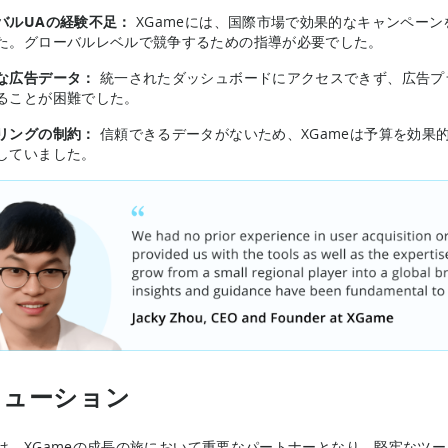
バルUAの経験不足：
XGameには、国際市場で効果的なキャンペー
た。グローバルレベルで競争するための指導が必要でした。
な広告データ：
統一されたダッシュボードにアクセスできず、広告プラ
ることが困難でした。
リングの制約：
信頼できるデータがないため、XGameは予算を効果
していました。
リューション
jinは、XGameの成長の旅において重要なパートナーとなり、堅牢な