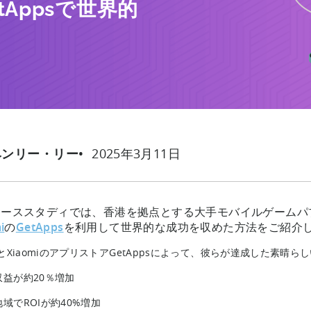
GetAppsで世界的
2025年3月11日
ヘンリー・リー
ケーススタディでは、香港を拠点とする大手モバイルゲームパ
i
の
GetApps
を利用して世界的な成功を収めた方法をご紹介
inとXiaomiのアプリストアGetAppsによって、彼らが達成した素晴
収益が約20％増加
地域でROIが約40%増加