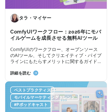
ー
ム
市
タラ・マイヤー
場
で
ComfyUIワークフロー：2026年にモバ
成
イルゲームを成長させる無料AIツール
功
す
ComfyUIのワークフロー、オープンソース
る
のAIツール、そしてクリエイティブ・パイプ
方
ラインにもたらすメリットに関するガイド
法：
モバイルゲームスタジオでは、中国を起点
モ
ComfyUI
に静かな革命が起きています。 現地のチー
詳細を読む
バ
の
ムは、オープンソースのAIツールを活用する
イ
ワ
ことで、人員を増やさずにユーザー獲得
ル
ベストプラクティス
ー
（UA）を10倍に拡大しています。こうした
ア
ク
迅速にスケールできるチームは、何百もの
モバイルマーケティングトレンド
プ
フ
広告クリエイティブをテストしており...
#Pポッドキャスト
リ
ロ