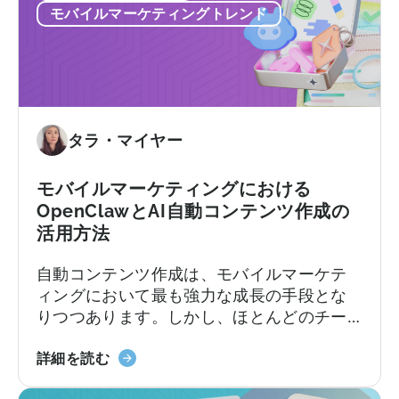
方：
ち続けることになります。契約後、あちこ
Tenjin
モバイルマーケティングトレンド
そ
避
ちで予期せぬコストが発生するかもしれま
し
け
せん。
て
る
実
べ
際
き
に
9
タラ・マイヤー
必
つ
要
の
な
モバイルマーケティングにおける
間
も
OpenClawとAI自動コンテンツ作成の
違
の
活用方法
い」
に
自動コンテンツ作成は、モバイルマーケテ
つ
ィングにおいて最も強力な成長の手段とな
い
りつつあります。しかし、ほとんどのチー
て
ムは依然として旧来の方法で行っていま
「モ
す。加速し続けるコンテンツサイクルに追
詳細を読む
バ
いつこうとしながら、複数のプラットフォ