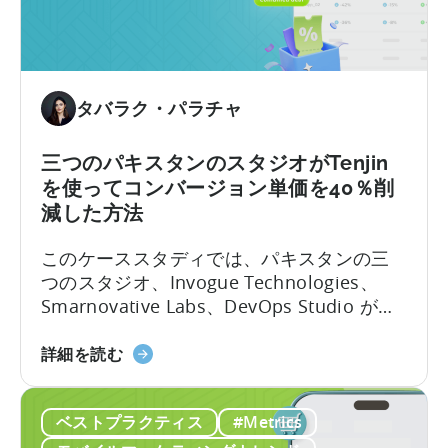
後、
法」
広
に
告
つ
費
い
タバラク・パラチャ
を
て
3
倍
三つのパキスタンのスタジオがTenjin
に
を使ってコンバージョン単価を40％削
増
減した方法
や
このケーススタディでは、パキスタンの三
し
つのスタジオ、Invogue Technologies、
た
Smarnovative Labs、DevOps Studio がど
ト
のようにTenjinの合同契約を活用して価格の
ル
パ
壁を乗り越え、ユーザー獲得(UA)を一緒に拡
コ
詳細を読む
キ
大したかを探ります。
の
ス
ス
ベストプラクティス
#Metrics
タ
タ