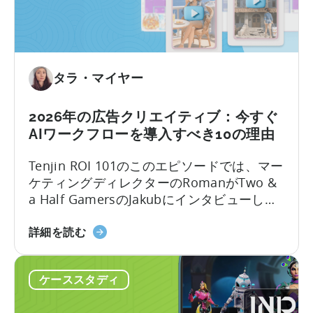
の
ー
ロ
に
ー
つ
カ
い
ラ
て：
タラ・マイヤー
イ
2026
ズ
年
2026年の広告クリエイティブ：今すぐ
戦
に
AIワークフローを導入すべき10の理由
略」
モ
に
バ
Tenjin ROI 101のこのエピソードでは、マー
つ
イ
ケティングディレクターのRomanがTwo &
い
ル
a Half GamersのJakubにインタビューし、
て
ゲ
モバイルゲーム広告の地殻変動について議
ー
2026
論します。Jakubはユーザー獲得と広告クリ
詳細を読む
ム
年
エイティブ制作における豊富な経験を持っ
を
の
ています。
成
ケーススタディ
広
長
告
さ