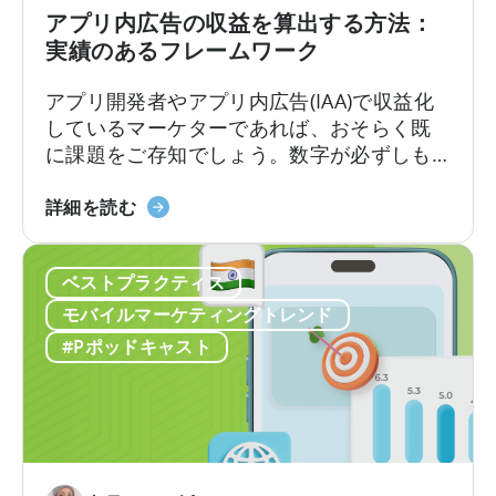
ユ
ミ
アプリ内広告の収益を算出する方法：
ー
ク
実績のあるフレームワーク
ザ
ス
ー
に
アプリ開発者やアプリ内広告(IAA)で収益化
獲
つ
しているマーケターであれば、おそらく既
得
い
に課題をご存知でしょう。数字が必ずしも
の
て：
一致しない場合、広告収益を正確に計算す
あ
収
「ア
るにはどうすればよいのでしょうか？ある
詳細を読む
り
益
プ
ダッシュボードでは広告収益が5万ドルと表
方
性
リ
示されるのに、別のダッシュボードでは4万
を
の
ベストプラクティス
内
8千ドルと表示されるかもしれません。広告
再
高
広
メディエーションプラットフォームは1つの
モバイルマーケティングトレンド
定
い
告
数字を報告しますが、広告…
#Pポッドキャスト
義
フ
の
し
リ
収
て
ー・
益
い
ト
計
る
ゥ・
算
理
プ