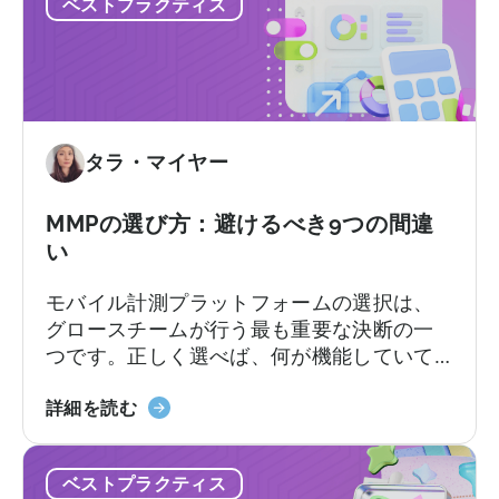
ベストプラクティス
AppsFlyer
提としたプラットフォームなどです。この
料
に
記事では…
プ
代
ラ
わ
ン
る
と
ベ
有
タラ・マイヤー
ス
料
ト
プ
な
MMPの選び方：避けるべき9つの間違
ラ
代
ン、
い
替
コ
モバイル計測プラットフォームの選択は、
サ
ン
グロースチームが行う最も重要な決断の一
ー
バ
つです。正しく選べば、何が機能していて
ビ
ー
何が機能していないのか、次にどこに予算
ス：
ジ
「MMP
を配分すべきかが明確になります。しか
詳細を読む
Adjust
ョ
の
し、間違った選択をすると、チーム全員が
vs
ン
選
使いこなせないプラットフォームに料金を
Singular
制
ベストプラクティス
び
支払ったり、来るはずのないサポートを待
vs
限、