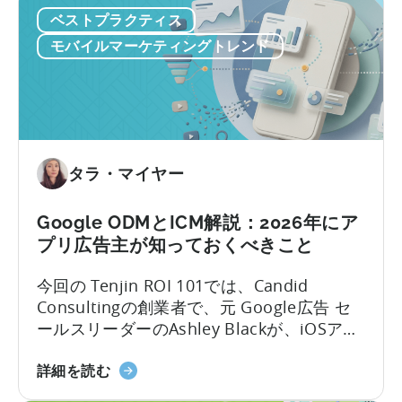
イ
ームにわたるコンテンツのアイデア出し、
ベストプラクティス
ル
スクリプト作成、編集、公開を手作業で行
マ
っているのです。
モバイルマーケティングトレンド
ー
ケ
テ
ィ
ン
グ
タラ・マイヤー
に
お
Google ODMとICM解説：2026年にア
い
プリ広告主が知っておくべきこと
て
OpenClaw
今回の Tenjin ROI 101では、Candid
と
Consultingの創業者で、元 Google広告 セ
AI
ールスリーダーのAshley Blackが、iOSアプ
を
リ広告で最も誤解されがちな用語のいくつ
活
「Google
かを解説します。Google社内で約10年、そ
詳細を読む
用
の
のうち6年はアプリ広告セールスチームを率