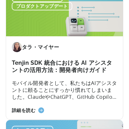
モ
ェ
プロダクトアップデート
バ
ッ
イ
ク
ル
リ
ア
ス
プ
ト
リ
タラ・マイヤー
奨
励
Tenjin SDK 統合における AI アシスタ
プ
ントの活用方法：開発者向けガイド
ロ
グ
モバイル開発者として、私たちはAIアシスタ
ラ
ントに頼ることにすっかり慣れてしまいま
ム
した。ClaudeやChatGPT、GitHub Copilot
ガ
を開き、作りたいものを説明すれば、数秒
イ
「Tenjin
のうちに動作するコードが手に入ります。
詳細を読む
ド
SDK
しかし、その利便性には「幻覚」という隠
（2026
統
れた代償が伴います。 問題はここにありま