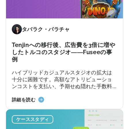
が
ロ
ア
ー
プ
を
リ
導
タバラク・パラチャ
イ
入
ン
す
ス
べ
Tenjinへの移行後、広告費を3倍に増や
ト
き
したトルコのスタジオ――Fuseeの事
ー
10
例
ル
の
ハイブリッドカジュアルスタジオの拡大は
数
理
十分に困難です。高額なアトリビューショ
を
由
ンコストを支払い、予期せぬ隠れた手数料
25%
に直面することは、さらに困難です。
増
「Tenjin
加
詳細を読む
へ
さ
の
せ
ケーススタディ
移
た
行
方