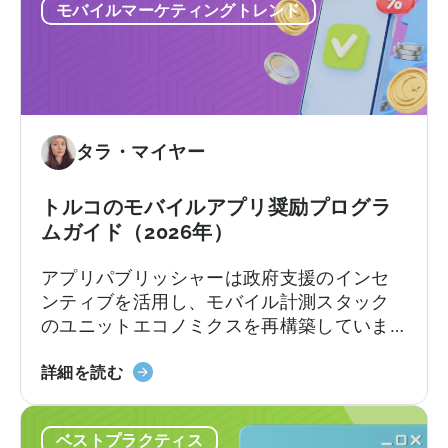
モバイルマーケティングトレンド
イ
カテゴリーやプログラムトラックによって
ル
異なります。[1][4][5][6] 適切な企業にとっ
ア
て、これは国際展開において大きな差を生
プ
む可能性があります。[1][5][7]
リ
奨
タラ・マイヤー
励
プ
ロ
トルコのモバイルアプリ奨励プログラ
グ
ムガイド（2026年）
ラ
アプリパブリッシャーは政府支援のインセ
ム」
ンティブを活用し、モバイル計測スタック
に
のユニットエコノミクスを再構築していま
つ
す。
い
『ト
詳細を読む
て：
ル
申
コ
請
ベストプラクティス
の
チ