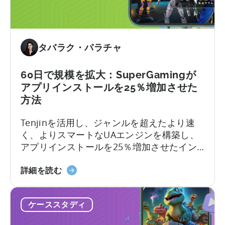
ク
せ
リ
る
エ
無
イ
料
タバラク・パラチャ
テ
の
ィ
AI
ブ
60日で規模を拡大：SuperGamingが
ツ
に
アプリインストールを25％増加させた
ー
つ
方法
ル
い
Tenjinを活用し、ジャンルを超えたより速
て：
く、よりスマートなUAエンジンを構築し、
今
アプリインストールを25％増加させたイン
す
ドを代表するゲーム会社SuperGamingの事
ぐ
「60
例をご紹介します。
AI
詳細を読む
Days
ワ
to
ー
ケーススタディ
Scale：
ク
SuperGaming
フ