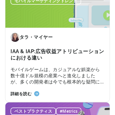
ン
ジ
モバイルマーケティングトレンド
の
オ
3
――Fusee
ス
の
タ
ケ
ジ
ー
オ
タラ・マイヤー
ス
が
ス
天
タ
IAA & IAP:広告収益アトリビューション
神
デ
における違い
を
ィ」
利
に
モバイルゲームは、カジュアルな娯楽から
用
つ
数十億ドル規模の産業へと進化しました
し
い
が、多くの開発者は今でも根本的な疑問に
て
て
直面しています。それは「モバイルゲーム
コ
IAA
はどのように収益を上げるのか?」という問
詳細を読む
ン
と
いです。その答えは、2つの重要な収益化モ
バ
IAP
デル、すなわちアプリ内広告とアプリ内課
ー
ベストプラクティス
#Metrics
に
金、つまりIAAとIAPを理解し、それらを効