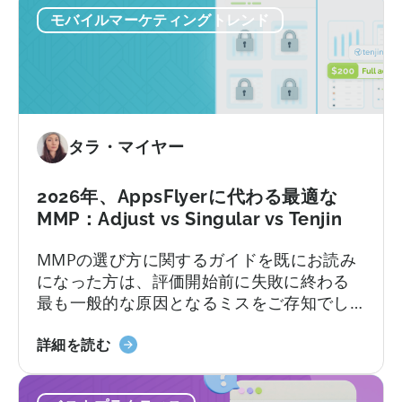
の
て
モバイルマーケティングトレンド
オ
ー
ル
イ
ン
ク
タラ・マイヤー
ル
ー
シ
2026年、AppsFlyerに代わる最適な
ブ
MMP：Adjust vs Singular vs Tenjin
プ
MMPの選び方に関するガイドを既にお読み
ラ
になった方は、評価開始前に失敗に終わる
ン
最も一般的な原因となるミスをご存知でし
に
ょう。不透明な価格設定、機能制限、契約
つ
2026
後に初めて明らかになるサポートレベル、
詳細を読む
い
年
そしてほとんどのチームが実際に持ってい
て：
の
る技術リソースをはるかに超えることを前
無