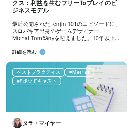
何
クス：利益を生むフリーToプレイのビ
理
か？
ジネスモデル
由」
マ
に
イ
最近公開されたTenjin 101のエピソードに、
つ
ク
スロバキア出身のゲームデザイナー、
い
ロ
Michal Tomčányを迎えました。10年以上に
て
イ
わたりF2P（Free-to-Play）ゲームの開発に
ン
「F2P
携わってきた彼が、モバイルゲーム業界で
詳細を読む
フ
ゲ
最も重要でありながら誤解されがちな概念
ル
ー
の一つ、
「ユニット・エコノミクス（単位
エ
ベストプラクティス
#Metrics
ム
経済）」
について、わかりやすく解説して
ン
の
#Pポッドキャスト
くださいました。
サ
ユ
ー
ニ
が
ッ
モ
ト
バ
エ
イ
コ
タラ・マイヤー
ル
ノ