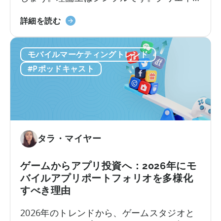
テ
ターを雇い、動画を作成し、視聴回数を増
ィ
「バ
やし、バイラル化させ、低コストで新規ユ
詳細を読む
ブ
イ
ーザーを獲得する。しかし、実際のとこ
テ
ラ
ろ、実行は決して簡単ではありません。こ
ス
モバイルマーケティングトレンド
ル
こ数年、モバイルアプリは従来の有料ユー
ト
コ
ザー獲得から方向転換し、...
#Pポッドキャスト
の
ン
実
テ
施
ン
方
ツ
法
生
に
成
タラ・マイヤー
つ
マ
い
シ
ゲームからアプリ投資へ：2026年にモ
て
ン
バイルアプリポートフォリオを多様化
の
すべき理由
構
築：
2026年のトレンドから、ゲームスタジオと