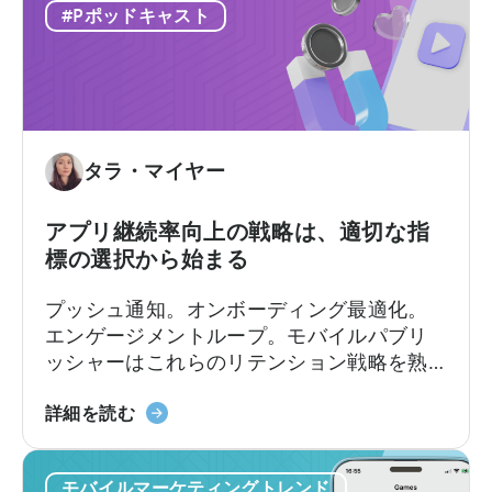
ジ
つ
果的に活用できるかどうかにかかっていま
#Pポッドキャスト
ョ
い
す。
ン
て
単
広
価
告
を
収
40%
入
タラ・マイヤー
削
ア
減
ト
アプリ継続率向上の戦略は、適切な指
し
リ
標の選択から始まる
た
ビ
方
ュ
プッシュ通知。オンボーディング最適化。
法
ー
エンゲージメントループ。モバイルパブリ
に
シ
ッシャーはこれらのリテンション戦略を熟
つ
ョ
知しています。
い
ン
ア
詳細を読む
て
の
プ
違
リ
い
モバイルマーケティングトレンド
の