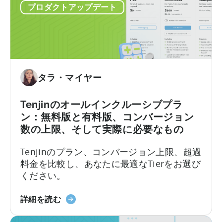
が
て増え続ける返金請求に悩まされると、状
者
プロダクトアップデート
不
況はさらに悪化する可能性があります。 ま
向
正
さに…….
け
リ
ガ
ク
イ
エ
ド」
ス
タラ・マイヤー
に
ト
つ
を
い
Tenjinのオールインクルーシブプラ
33%
て
ン：無料版と有料版、コンバージョン
削
数の上限、そして実際に必要なもの
減
し
Tenjinのプラン、コンバージョン上限、超過
た
料金を比較し、あなたに最適なTierをお選び
方
ください。
法」
に
天
詳細を読む
つ
神
い