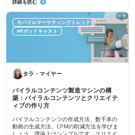
モ
ものとなっています。新たな課題は、十分
詳細を読む
す
て
バ
な数のクリエイティブを制作することでは
る
お
イ
なく、それらを適切にテストし、最良のも
か」
く
モバイルマーケティングトレンド
ル
のを選別できるかどうかです。最近の…
に
べ
マ
#Pポッドキャスト
つ
き
ー
い
こ
ケ
て
と」
タ
ー
の
た
タラ・マイヤー
め
の
バイラルコンテンツ製造マシンの構
広
築：バイラルコンテンツとクリエイテ
告
ィブの作り方
ク
リ
バイラルコンテンツの作成方法、数千本の
エ
動画の生成方法、CPMの削減方法を学びま
イ
しょう。理論上はシンプルです。クリエイ