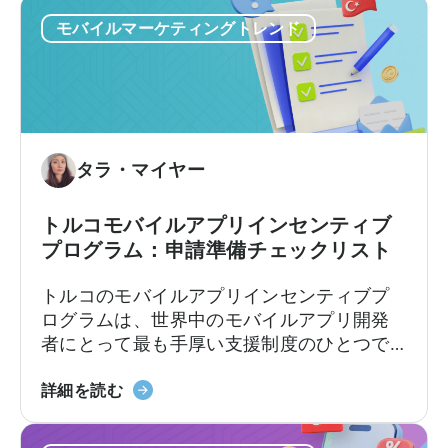
モバイルマーケティングトレンド
タラ・マイヤー
トルコモバイルアプリインセンティブ
プログラム：申請準備チェックリスト
トルコのモバイルアプリインセンティブプ
ログラムは、世界中のモバイルアプリ開発
者にとって最も手厚い支援制度のひとつで
す。この枠組みでは、輸出志向の企業に対
「Türkiye
し、対象となる広告費、プラットフォーム
詳細を読む
モ
手数料、ソフトウェア費用、市場参入費用
バ
の一部を払い戻します。支援率や上限額は