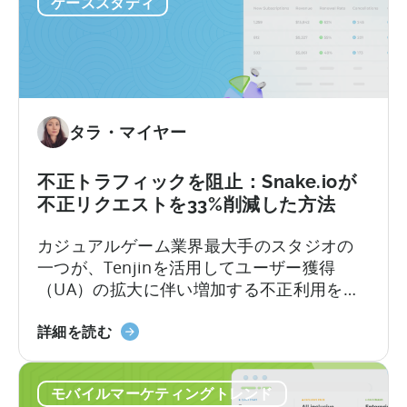
年）』
ケーススタディ
合
す。LLMにモバイルSDKの統合を依頼する
に
に
と、あなたは…….
つ
お
い
け
て
る
AI
タラ・マイヤー
ア
シ
ス
不正トラフィックを阻止：Snake.ioが
タ
不正リクエストを33%削減した方法
ン
カジュアルゲーム業界最大手のスタジオの
ト
一つが、Tenjinを活用してユーザー獲得
の
（UA）の拡大に伴い増加する不正利用を食
活
い止めた手法をご紹介します。複数のネッ
用
「Stop
トワークや地域にわたってユーザー獲得
詳細を読む
方
Bad
（UA）を拡大させることは、複雑な作業に
法：
Traffic：
なりがちです。繰り返される不正利用、サ
開
モバイルマーケティングトレンド
Snake.io
イトレベルでのブロック機能の不備、そし
発