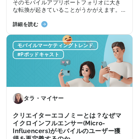
バ
そのモバイルアプリポートフォリオに大き
イ
な転換が起きていることがうかがえます。
ラ
アプリのM&A会社であるEHVM Capitalの創
ル
「ゲ
業者、Evelin Herreraによると、世界中のア
詳細を読む
コ
ー
プリポートフォリオに影響を与える大きな
ン
ム
再定義がすでに起きています。
テ
モバイルマーケティングトレンド
か
ン
ら
#Pポッドキャスト
ツ
ア
と
プ
ク
リ
リ
投
エ
資
イ
へ：
タラ・マイヤー
テ
2026
ィ
年
クリエイターエコノミーとは？なぜマ
ブ
に
イクロインフルエンサー(Micro-
の
モ
Influencers)がモバイルのユーザー獲
作
バ
得を再定義するのか