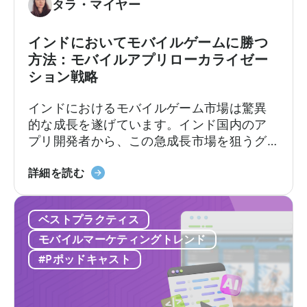
方
タラ・マイヤー
由」
レ
法：
に
イ
実
インドにおいてモバイルゲームに勝つ
つ
の
績
方法：モバイルアプリローカライゼー
い
ビ
あ
ション戦略
て
ジ
る
ネ
フ
インドにおけるモバイルゲーム市場は驚異
ス
レ
的な成長を遂げています。インド国内のア
モ
ー
プリ開発者から、この急成長市場を狙うグ
デ
ム
ローバルなデベロッパーまで、モバイルア
ル」
ワ
「イ
プリのローカライゼーションと消費者動向
詳細を読む
ー
ン
を理解することが極めて重要です。
ク」
ド
に
ベストプラクティス
の
つ
モ
モバイルマーケティングトレンド
い
バ
#Pポッドキャスト
て
イ
ル
ゲ