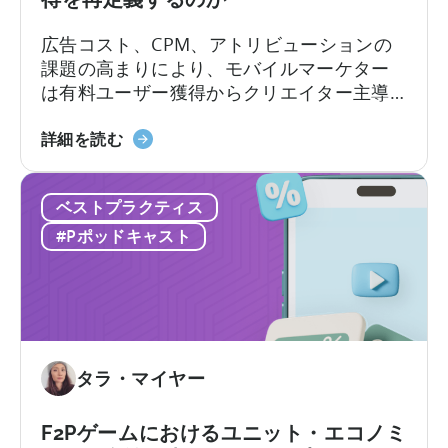
り
イ
方」
ル
広告コスト、CPM、アトリビューションの
に
ア
課題の高まりにより、モバイルマーケター
つ
プ
は有料ユーザー獲得からクリエイター主導
い
リ
のオーガニック成長へと移行しつつありま
て
ポ
「ク
す。アプリ開発者やモバイルマーケターに
詳細を読む
ー
リ
とって、CPMの最適化、クリエイティブの
ト
エ
テスト、そして成功したクリエイティブの
フ
ベストプラクティス
イ
拡大という従来のロードマップは、ますま
ォ
タ
すコストがかさむようになっています。か
#Pポッドキャスト
リ
ー
つては予測可能だったターゲティングと入
オ
エ
札の科学は、新たな段階へと進化を遂げて
を
コ
います。
多
ノ
様
ミ
化
ー
タラ・マイヤー
す
と
べ
は
F2Pゲームにおけるユニット・エコノミ
き