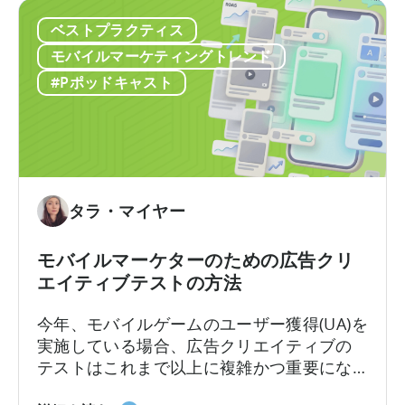
し
ODM
いた経験を持つAshleyは、なかなか得難い
た
ベストプラクティス
と
視点を共有します。彼女はこれらのプロダ
自
ICM
クトがどのように構築されたか、そしてそ
モバイルマーケティングトレンド
動
に
れらが実際の世界でどのように機能するか
#Pポッドキャスト
コ
つ
を知っているのです。
ン
い
テ
て：
ン
2026
ツ
年
作
に
タラ・マイヤー
成
ア
を
プ
モバイルマーケターのための広告クリ
ど
リ
エイティブテストの方法
の
広
よ
告
今年、モバイルゲームのユーザー獲得(UA)を
う
主
実施している場合、広告クリエイティブの
に
が
テストはこれまで以上に複雑かつ重要にな
活
知
っています。クリエイティブ競争は現実の
用
っ