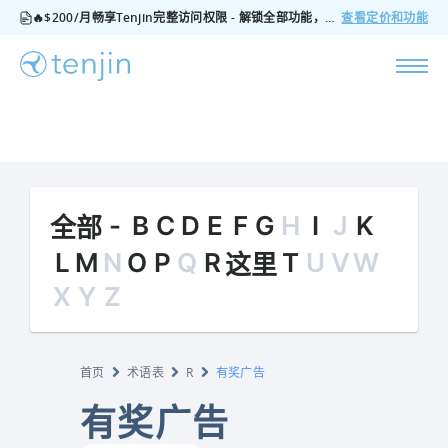
🔥$200/月畅享Tenjin完整访问权限 - 解锁全部功能，无隐藏费用，随时可取消
查看定价和功能
-
B
C
D
E
F
G
H
I
J
K
全部
L
M
N
O
P
Q
R
T
U
V
W
这里
X
Y
Z
首页
术语表
R
有奖广告
有奖广告