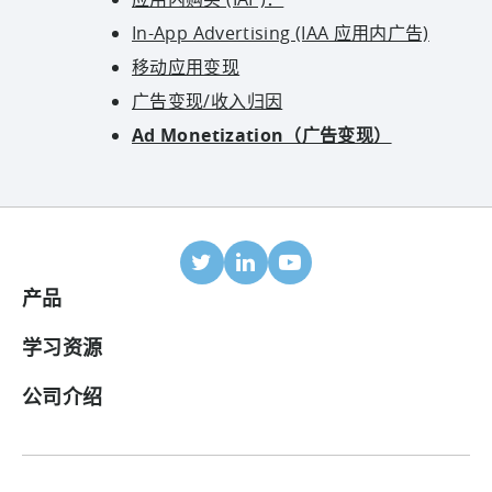
In-App Advertising (IAA 应用内广告)
移动应用变现
广告变现/收入归因
Ad Monetization（广告变现）
产品
移动归因
学习资源
合作伙伴
博客
公司介绍
ROI 面板
帮助中心
关于我们
广告变现套件
案例研究