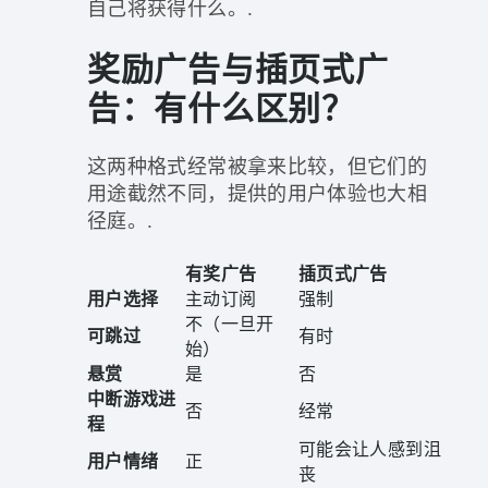
自己将获得什么。.
奖励广告与插页式广
告：有什么区别？
这两种格式经常被拿来比较，但它们的
用途截然不同，提供的用户体验也大相
径庭。.
有奖广告
插页式广告
用户选择
主动订阅
强制
不（一旦开
可跳过
有时
始）
悬赏
是
否
中断游戏进
否
经常
程
可能会让人感到沮
用户情绪
正
丧