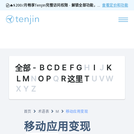
🔥$200/月畅享Tenjin完整访问权限 - 解锁全部功能，无隐藏费用，随时可取消
查看定价和功能
-
B
C
D
E
F
G
H
I
J
K
全部
L
M
N
O
P
Q
R
T
U
V
W
这里
X
Y
Z
首页
术语表
M
移动应用变现
移动应用变现