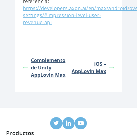
referencia:
https://developers.axon.ai/en/max/android/ov
settings/#impression-level-user-
revenue-api
Complemento
iOS –
de Unity:
AppLovin Max
AppLovin Max
Productos