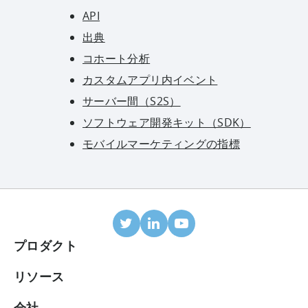
API
出典
コホート分析
カスタムアプリ内イベント
サーバー間（S2S）
ソフトウェア開発キット（SDK）
モバイルマーケティングの指標
プロダクト
モバイルアトリビューション
リソース
連携パートナー
ブログ
会社