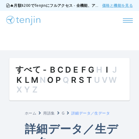
🔥月額$200でTenjinにフルアクセス - 全機能、アドオンなし、いつでもキャンセル可能。
価格と機能を見る
すべて
-
B
C
D
E
F
G
H
I
J
K
L
M
N
O
P
Q
R
S
T
U
V
W
X
Y
Z
ホーム
用語集
G
詳細データ／生データ
詳細データ／生デ