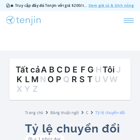
🔥 Truy cập đầy đủ Tenjin với giá $200/tháng — bao gồm tất cả tính năng, không cần gói bổ sung, hủy bất cứ lúc nào.
Xem giá cả & tính năng
Tất cả
A
B
C
D
E
F
G
H
Tôi
J
K
L
M
N
O
P
Q
R
S
T
U
V
W
X
Y
Z
Trang chủ
Bảng thuật ngữ
C
Tỷ lệ chuyển đổi
Tỷ lệ chuyển đổi
< 1 phút đọc