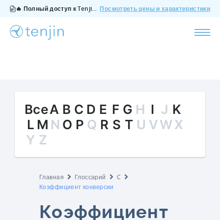
🔥 Полный доступ к Tenjin за $200/месяц - все функции, без дополнений, отмена в любое время.
Посмотреть цены и характеристики
Все
A
B
C
D
E
F
G
H
I
J
K
L
M
N
O
P
Q
R
S
T
U
V
W
X
Y
Z
Главная
Глоссарий
C
Коэффициент конверсии
Коэффициент