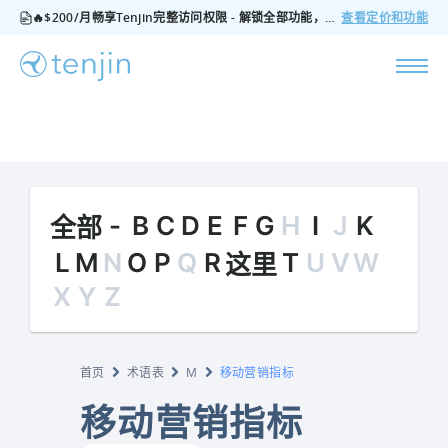
🔥$200/月畅享Tenjin完整访问权限 - 解锁全部功能，无隐藏费用，随时可取消
查看定价和功能
-
B
C
D
E
F
G
H
I
J
K
全部
L
M
N
O
P
Q
R
T
U
V
W
这里
X
Y
Z
首页
术语表
M
移动营销指标
移动营销指标