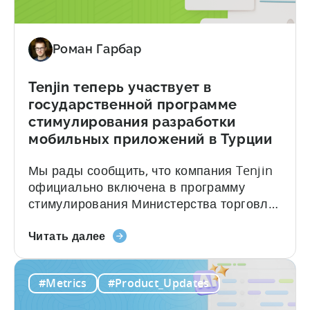
на
источников и объединять её вручную.
уровне
Отчёты по подпискам от Tenjin...
кампаний
Роман Гарбар
для
доходов
от
Tenjin теперь участвует в
подписок
государственной программе
стимулирования разработки
мобильных приложений в Турции
Мы рады сообщить, что компания Tenjin
официально включена в программу
стимулирования Министерства торговли
Турции. Студии и компании-разработчики
о
приложений — как в игровой, так и в
Читать далее
том,
неигровой сфере — имеющие
что
зарегистрированное юридическое лицо в
#Metrics
#Product_Updates
Tenjin
Турции, теперь могут претендовать на
теперь
государственное возмещение расходов