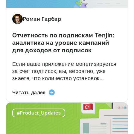
систему
LTV и ROAS по рекламным доходам с
атрибуции
разбивкой по...
Роман Гарбар
доходов
от
рекламы
Отчетность по подпискам Tenjin:
CloudX
аналитика на уровне кампаний
для доходов от подписок
Если ваше приложение монетизируется
за счет подписок, вы, вероятно, уже
знаете, что количество установок
отражает лишь часть общей картины.
О
Пробные периоды, конверсии, продления
Читать далее
отчетности
и отказы — все они по-своему влияют на
по
выручку. Чтобы сопоставить эти данные
#Product_Updates
подпискам
с информацией о привлечении
Tenjin:
пользователей (UA), раньше приходилось
аналитика
собирать информацию из нескольких