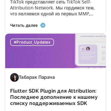
TikTok представляет сеть TikTok Self-
Attribution Network. Мы гордимся тем,
что являемся одной из первых MMP,
поддерживающих этот переход. Tenjin
о
поможет вам выполнить автоматическую
Читать далее
Тендзин
настройку. Для перехода на новую сеть,
становится
пожалуйста, сообщите об этом вашему
#Product_Updates
одним
специалисту по продажам TikTok и
из
попросите добавить вас в список SAN
первых
allowlist. Вы можете рассчитывать на
MMP,
получение электронного письма и
поддерживающих
уведомления на платформе...
переключатель
Табарак Парача
самоотдачи
TikTok
Flutter SDK Plugin для Attribution:
Последнее дополнение к нашему
списку поддерживаемых SDK