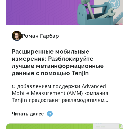
атрибуции
Measurement (AEM). Распространение
View-
обновления начнется 27 октября. Что
through
такое агрегированные события...
для
Meta's
Роман Гарбар
AEM
Расширенные мобильные
измерения: Разблокируйте
лучшие метаинформационные
данные с помощью Tenjin
С добавлением поддержки Advanced
Mobile Measurement (AMM) компания
Tenjin предоставит рекламодателям
доступ к подробным сведениям о
о
кампаниях, проводимых на Meta. Эта
Читать далее
Advanced
интеграция предоставляет более
Mobile
глубокие данные об атрибуции в