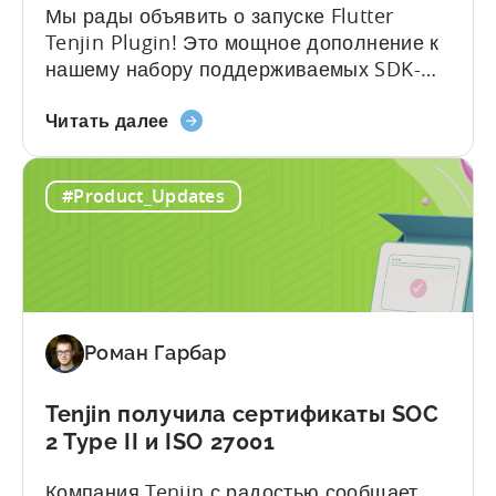
Мы рады объявить о запуске Flutter
Tenjin Plugin! Это мощное дополнение к
нашему набору поддерживаемых SDK-
плагинов раскрывает потенциал кросс-
о
платформенной разработки, легко
Читать далее
плагине
интегрируя надежные аналитические
Flutter
функции Tenjin в приложения Flutter. С
#Product_Updates
SDK
Flutter Tenjin Plugin разработчики теперь
для
могут использовать весь потенциал
Attribution:
решений Tenjin по атрибуции и
Последнее
аналитике, в то время как...
дополнение
к
Роман Гарбар
нашему
списку
поддерживаемых
Tenjin получила сертификаты SOC
SDK
2 Type II и ISO 27001
Компания Tenjin с радостью сообщает,