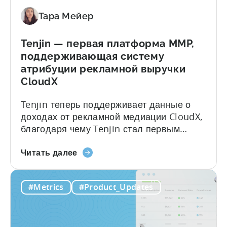
платные
маркетинговой аналитики созданы для...
Тара Мейер
варианты,
ограничения
на
Tenjin — первая платформа MMP,
конверсию
поддерживающая систему
и
атрибуции рекламной выручки
то,
CloudX
что
вам
Tenjin теперь поддерживает данные о
действительно
доходах от рекламной медиации CloudX,
нужно
благодаря чему Tenjin стал первым
партнером по мобильной аналитике,
О
предлагающим атрибуцию CloudX для
Читать далее
компании
мобильных издателей. Если вы уже
Tenjin:
используете CloudX в качестве
#Metrics
#Product_Updates
первая
провайдера медиации, теперь вы можете
платформа
отправлять данные о доходах от
MMP,
медиации рекламы напрямую в Tenjin.
поддерживающая
Получите полную картину показателей