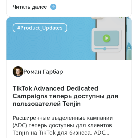
О
важной вехой в нашем 10-летнем пути по
Читать далее
программе
расширению возможностей мобильных
Tenjin
издателей. Что означает для вас статус
#Product_Updates
присоединяется
MMP от Meta? Став официальным MMP,
к
Tenjin теперь признан официальным
программе
партнером по атрибуции и аналитике
Meta's
мобильных приложений. Это означает,
Mobile
что Tenjin...
Measurement
Роман Гарбар
Partner
(MMP)
TikTok Advanced Dedicated
Campaigns теперь доступны для
пользователей Tenjin
Расширенные выделенные кампании
(ADC) теперь доступны для клиентов
Tenjin на TikTok для бизнеса. ADC