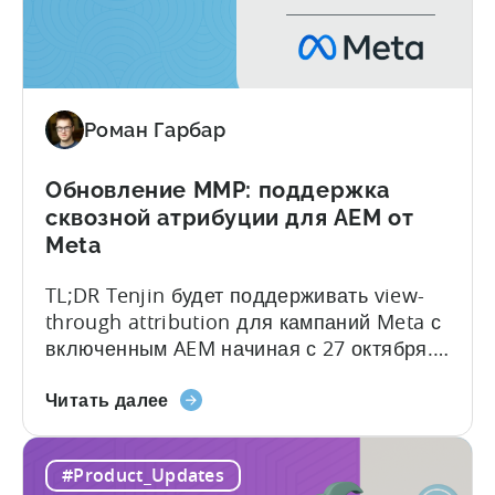
инструмент
защищать свои бюджеты. Борьба с
оптимизации
мошенничеством уже давно занимает
идентификации
центральное место в нашей стратегии
сайта
развития. Выпуск нашего API SIO раньше
для
других участников отрасли
Роман Гарбар
лучшего
демонстрирует, что...
контроля
над
Обновление MMP: поддержка
мошенничеством
сквозной атрибуции для AEM от
и
Meta
качеством
TL;DR Tenjin будет поддерживать view-
UA
through attribution для кампаний Meta с
включенным AEM начиная с 27 октября.
Интеграция Tenjin с Meta продолжает
о
улучшаться. В тесном сотрудничестве мы
Читать далее
MMP
добавляем атрибуцию по просмотрам
Update:
для кампаний Meta, в которых включена
#Product_Updates
поддержка
функция Aggregated Events