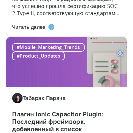
что успешно прошла сертификацию SOC
2 Type II, соответствующую стандартам
Американского института
О
сертифицированных общественных
Читать далее
том,
бухгалтеров (AICPA) для сервисных
что
организаций, обычно называемым SSAE
#Mobile_Marketing_Trends
Tenjin
18. Это достижение свидетельствует о
получила
стремлении Tenjin обеспечить
#Product_Updates
сертификаты
безопасность корпоративного уровня для
SOC
данных своих партнеров и клиентов,
2
которые надежно...
Type
II
и
Табарак Парача
ISO
27001
Плагин Ionic Capacitor Plugin:
Последний фреймворк,
добавленный в список