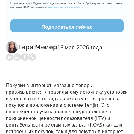
Нажимая на кнопку "Подписаться", я даю свое согласие на сбор и обработку персональных данных
mail
компанией Tenjin, как указано в
Политика конфиденциальности.
(???????????)
Тара Мейер
18 мая 2026 года
Покупки в интернет-магазине теперь
привязываются к правильному источнику установки
и учитываются наряду с доходом от встроенных
покупок в приложении в системе Tenjin. Это
позволяет получить полное представление о
пожизненной ценности пользователя (LTV) и
рентабельности рекламных затрат (ROAS) как для
встроенных покупок, так и для покупок в интернет-