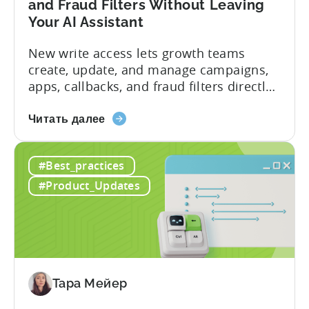
and Fraud Filters Without Leaving
Your AI Assistant
New write access lets growth teams
create, update, and manage campaigns,
apps, callbacks, and fraud filters directly
through AI assistants, no switching
about
between tools required. Tenjin has
Читать далее
the
announced the launch of write
Introducing
capabilities for its Model Context
#Best_practices
the
Protocol (MCP) Server, making it the first
New
mobile measurement partner (MMP) to
#Product_Updates
Tenjin
enable AI assistants to take action...
MCP
Server:
Manage
Apps,
Campaigns,
Тара Мейер
and