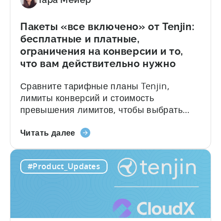
разработчиков»
Пакеты «все включено» от Tenjin:
бесплатные и платные,
ограничения на конверсии и то,
что вам действительно нужно
Сравните тарифные планы Tenjin,
лимиты конверсий и стоимость
превышения лимитов, чтобы выбрать
подходящий тарифный план. Краткое
О
содержание: Что нужно знать о Tenjin
Читать далее
пакетах
Tenjin — это партнер по мобильной
«все
аналитике (MMP), созданный для
#Product_Updates
включено»
игровых студий и команд разработчиков
от
приложений, которым нужна точная
Tenjin:
атрибуция, чистые данные и ценовая
бесплатные
политика, не сдерживающая рост.
и
Большинство инструментов