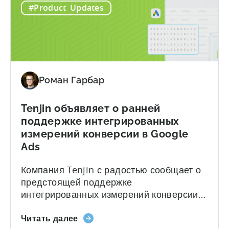
#Product_Updates
Measurement:
Facebook, Instagram и других
Разблокируйте
платформах Meta, помогая маркетологам
лучшие
оптимизировать производительность и
метаинформационные
принимать более разумные решения на
данные
основе достоверной информации. TL;DR
с
Meta снова включает AMM-отчетность....
Роман Гарбар
помощью
Tenjin
Tenjin объявляет о ранней
поддержке интегрированных
измерений конверсии в Google
Ads
Компания Tenjin с радостью сообщает о
предстоящей поддержке
интегрированных измерений конверсии
(ICM) в Google Ads. Эта новая
о
интеграция позволит пользователям
Читать далее