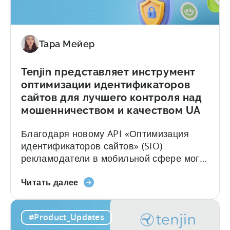
доступ
таблицы из панелей мониторинга, а
к
затем ждут, пока эти «танцующие точки»
вашим
соберут воедино...
Тара Мейер
данным
Tenjin представляет инструмент
оптимизации идентификаторов
сайтов для лучшего контроля над
мошенничеством и качеством UA
Благодаря новому API «Оптимизация
идентификаторов сайтов» (SIO)
рекламодатели в мобильной сфере могут
проактивно блокировать
О
малоэффективные идентификаторы
Читать далее
компании
сайтов на стороне MMP — это первая в
Tenjin
отрасли такая возможность. Tenjin
#Product_Updates
представляет
стремится помогать рекламодателям