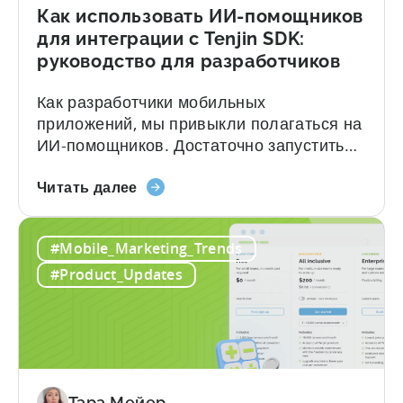
Fraud
Как использовать ИИ-помощников
Filters
для интеграции с Tenjin SDK:
Without
руководство для разработчиков
Leaving
Your
Как разработчики мобильных
AI
приложений, мы привыкли полагаться на
Assistant
ИИ-помощников. Достаточно запустить
Claude, ChatGPT или GitHub Copilot,
«Как
описать, что вы хотите создать, — и
Читать далее
использовать
через несколько секунд у вас уже есть
ИИ-
рабочий код. Но за этим удобством
#Mobile_Marketing_Trends
помощников
скрывается цена: галлюцинации. В чём
для
же проблема? Когда вы просите LLM
#Product_Updates
интеграции
интегрировать мобильный SDK, вы...
с
Tenjin
SDK:
руководство
для
Тара Мейер