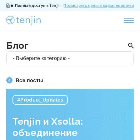
🔥 Полный доступ к Tenjin за $200/месяц - все функции, без дополнений, отмена в любое время.
Посмотреть цены и характеристики
Блог
- Выберите категорию -
Все посты
#Product_Updates
Tenjin и Xsolla:
объединение