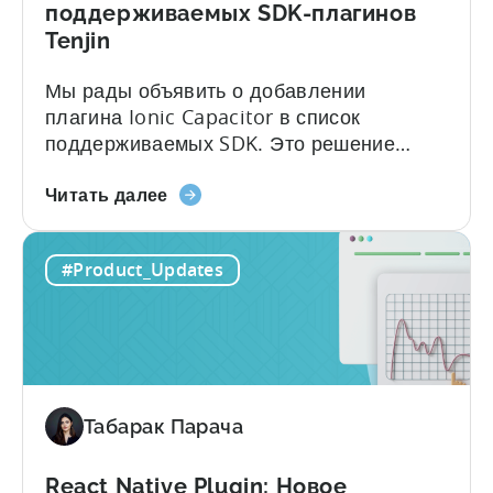
поддерживаемых SDK-плагинов
Tenjin
Мы рады объявить о добавлении
плагина Ionic Capacitor в список
поддерживаемых SDK. Это решение
было принято в ответ на высокий спрос
о
со стороны нашего сообщества
Читать далее
плагине
разработчиков. С плагином Ionic
Ionic
Capacitor разработчики получат доступ к
#Product_Updates
Capacitor
широкому спектру функций и
Plugin:
возможностей, которые облегчат
Последний
интеграцию...
фреймворк,
добавленный
в
Табарак Парача
список
поддерживаемых
SDK-
React Native Plugin: Новое