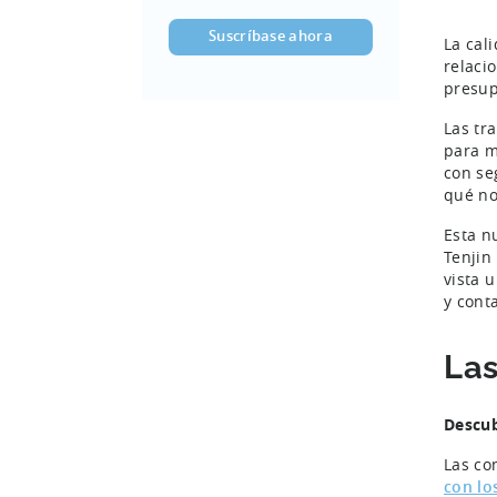
correo
electrónico
La cal
(Obligatorio)
relaci
presup
Las tr
para m
con se
qué no
Esta n
Tenjin
vista 
y cont
Las
Descub
Las co
con lo