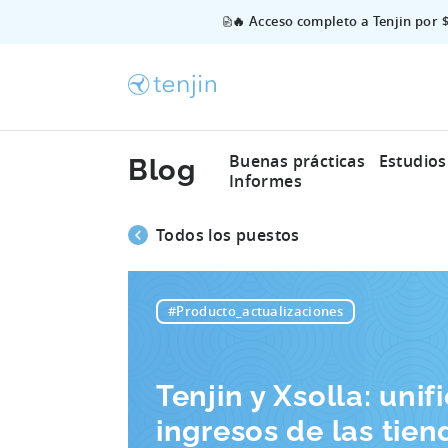
🔥 Acceso completo a Tenjin por 
Buenas prácticas
Estudios
Blog
Informes
Todos los puestos
#Producto_actualizaciones
Tenjin y Xsolla: unif
ingresos de las tien