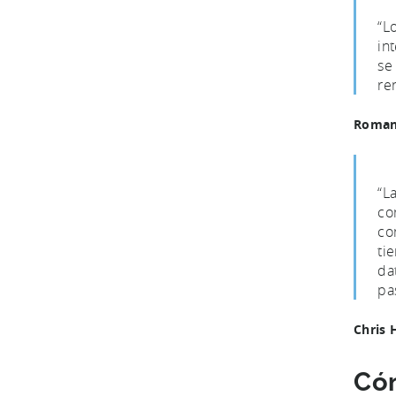
“L
in
se
re
Roman 
“L
co
co
ti
da
pa
Chris 
Có