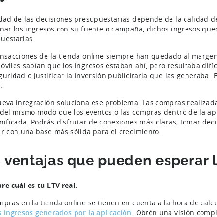
idad de las decisiones presupuestarias depende de la calidad d
onar los ingresos con su fuente o campaña, dichos ingresos que
uestarias.
ansacciones de la tienda online siempre han quedado al margen 
óviles sabían que los ingresos estaban ahí, pero resultaba difíc
guridad o justificar la inversión publicitaria que las generaba
.
ueva integración soluciona ese problema. Las compras realizada
 del mismo modo que los eventos o las compras dentro de la apl
unificada. Podrás disfrutar de conexiones más claras, tomar de
ar con una base más sólida para el crecimiento.
 ventajas que pueden esperar 
re cuál es tu LTV real.
mpras en la tienda online se tienen en cuenta a la hora de calcu
s ingresos generados por la aplicación
. Obtén una visión comple