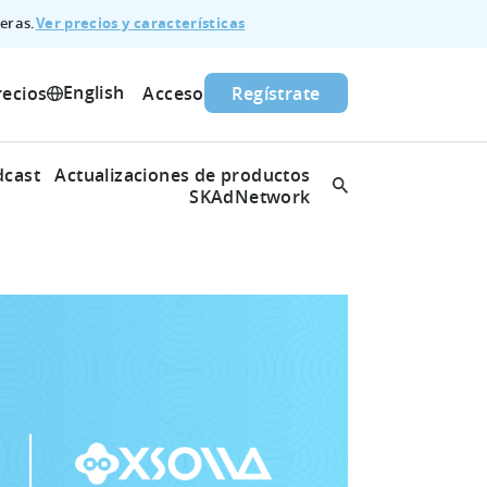
Ver precios y características
eras.
English
recios
Acceso
Regístrate
dcast
Actualizaciones de productos
SKAdNetwork