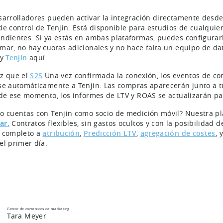
sarrolladores pueden activar la integración directamente desde 
de control de Tenjin. Está disponible para estudios de cualquie
ndientes. Si ya estás en ambas plataformas, puedes configurar
mar, no hay cuotas adicionales y no hace falta un equipo de d
y
Tenjin
aquí.
z que el
S2S
Una vez confirmada la conexión, los eventos de c
se automáticamente a Tenjin.
Las compras aparecerán junto a tu
 de ese momento, los informes de LTV y ROAS se actualizarán pa
o cuentas con Tenjin como socio de medición móvil? Nuestra pl
ar.
Contratos flexibles, sin gastos ocultos y con la posibilidad
 completo a
atribución
,
Predicción LTV
,
agregación de costes
, 
el primer día.
Gestor de contenidos de marketing
Tara Meyer