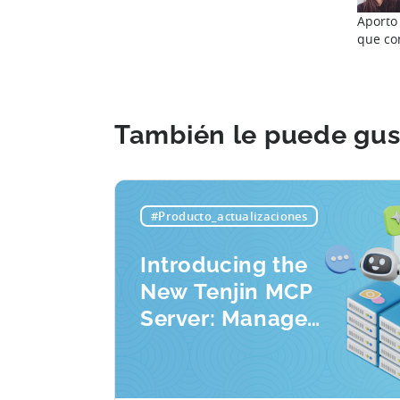
Aporto 
que co
También le puede gus
#Producto_actualizaciones
Introducing the
New Tenjin MCP
Server: Manage
Apps, Campaigns,
and Fraud Filters
Without Leaving