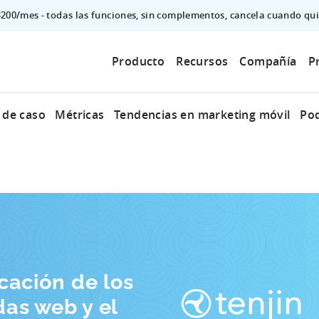
$200/mes - todas las funciones, sin complementos, cancela cuando qui
Producto
Recursos
Compañía
P
 de caso
Métricas
Tendencias en marketing móvil
Po
icación de los
das web y el