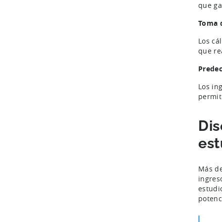
que ga
Toma d
Los cá
que re
Predec
Los in
permit
Dis
est
Más de
ingres
estudi
potenc