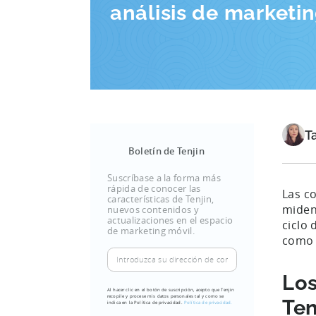
análisis de marketi
T
Boletín de Tenjin
Suscríbase a la forma más
rápida de conocer las
Las co
características de Tenjin,
miden 
nuevos contenidos y
actualizaciones en el espacio
ciclo 
de marketing móvil.
como 
Introduzca
su
Los
dirección
Al hacer clic en el botón de suscripción, acepto que Tenjin
recopile y procese mis datos personales tal y como se
de
Ten
indica en la Política de privacidad.
Política de privacidad.