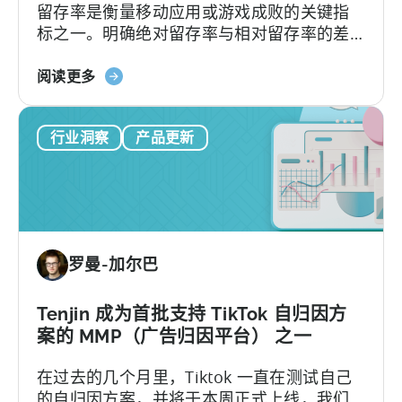
留存率是衡量移动应用或游戏成败的关键指
活
标之一。明确绝对留存率与相对留存率的差
动
异，能够优化用户获取、发布及分析策略。
了
关
然而，不少移动应用发行商并不了解这两种
阅读更多
于
指标将如何影响业务决策。本文将深入解析
《移
绝对留存率和相对留存率的关键区别，并介
行业洞察
产品更新
动
绍两种指标的独特应用场景与优势。
应
用
留
存
率
罗曼-加尔巴
解
析》：
绝
Tenjin 成为首批支持 TikTok 自归因方
对
案的 MMP（广告归因平台） 之一
与
在过去的几个月里，Tiktok 一直在测试自己
相
的自归因方案，并将于本周正式上线，我们
对