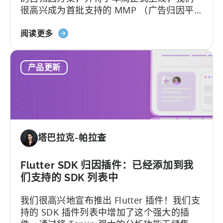
很高兴成为首批支持的 MMP （广告归因平
台） 之一。 Tenjin 将帮助您进行自动设置。
关
关于方案迁移，请先通知您的 TikTok 销售主
阅读更多
于
管，要求加入 SAN 允许列表。
天
产品更新
神
成
为
首
批
支
塔巴拉克-帕拉查
持
TikTok
自
Flutter SDK 归因插件：已经添加到我
定
们支持的 SDK 列表中
义
我们很高兴地宣布推出 Flutter 插件！我们支
开
持的 SDK 插件列表中增加了这个强大的插
关