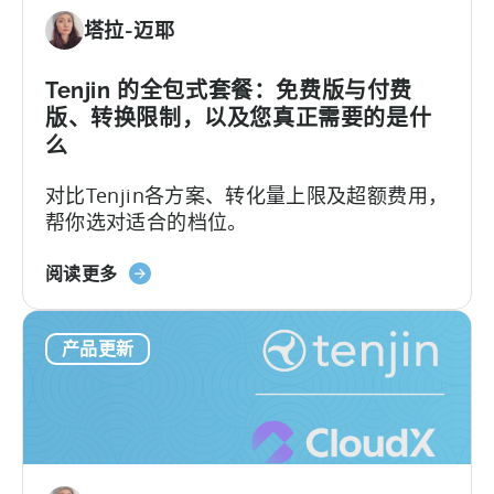
手
塔拉-迈耶
进
行
Tenjin
Tenjin 的全包式套餐：免费版与付费
SDK
版、转换限制，以及您真正需要的是什
集
么
成：
对比Tenjin各方案、转化量上限及超额费用，
开
帮你选对适合的档位。
发
者
关
指
阅读更多
于
南》
Tenjin
产品更新
的
全
包
套
餐：
免