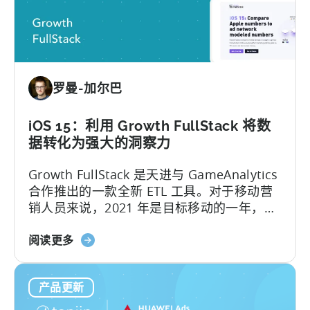
解
锁
Google
Ads
SKAdNetwork
罗曼-加尔巴
报
告
iOS 15：利用 Growth FullStack 将数
据转化为强大的洞察力
Growth FullStack 是天进与 GameAnalytics
合作推出的一款全新 ETL 工具。对于移动营
销人员来说，2021 年是目标移动的一年，
iOS 上隐私优先的变化极大地改变了应用程序
关
的增长战略。应用程序发行商被拖离了构建
阅读更多
于
优秀应用程序和游戏的核心业务，被迫...
iOS
产品更新
15：
借