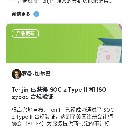
件，通过将 Tenjin 强大的分析功能无缝集成
的
到 Flutter 应用中，释放了跨平台开发的潜
MMP
的
力...
阅读更多
之
Flutter
一
SDK
产品更新
插
件：
我
们
支
持
罗曼-加尔巴
的
SDK
列
Tenjin 已获得 SOC 2 Type II 和 ISO
表
27001 合规验证
中
很高兴地宣布，Tenjin 已经成功通过了 SOC
的
2 Type II 合规验证，达到了美国注册会计师
最
协会（AICPA）为服务提供商制定的审计标
新