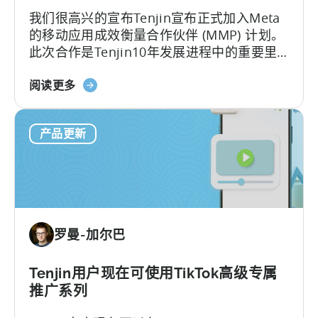
这
我们很高兴的宣布Tenjin宣布正式加入Meta
对
的移动应用成效衡量合作伙伴 (MMP) 计划。
移
此次合作是Tenjin10年发展进程中的重要里
动
程碑。
开
关
阅读更多
发
于
者
天
意
产品更新
神
味
加
着
入
什
Meta
么？
移
动
罗曼-加尔巴
测
量
合
Tenjin用户现在可使用TikTok高级专属
作
推广系列
伙