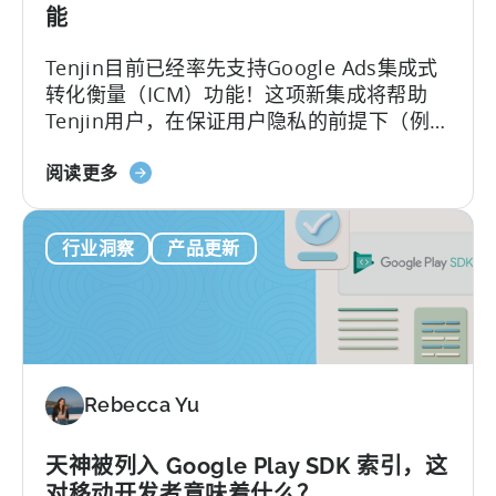
更
能
好
的
Tenjin目前已经率先支持Google Ads集成式
元
转化衡量（ICM）功能！这项新集成将帮助
洞
Tenjin用户，在保证用户隐私的前提下（例如
察
使用设备端转化追踪等技术），实现对iOS和
力
关
Android应用投放活动的更全面和更强大的数
阅读更多
于
据分析能力。
天
行业洞察
产品更新
神
宣
布
提
前
支
Rebecca Yu
持
谷
歌
天神被列入 Google Play SDK 索引，这
广
对移动开发者意味着什么？