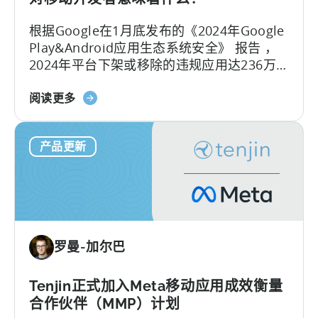
告
根据Google在1月底发布的《2024年Google
的
Play&Android应用生态系统安全》 报告 ，
综
2024年平台下架或移除的违规应用达236万
合
款，封禁了15.8万个开发者账号，整治力度
转
关
较2023年的228万款下架量有所增加。 面对
阅读更多
化
于
日益严格的审核环境，开发者如何应对这一
测
天
合规压力？
量
产品更新
神
功
被
能
列
入
Google
Play
罗曼-加尔巴
SDK
索
引-
Tenjin正式加入Meta移动应用成效衡量
-
合作伙伴（MMP）计划