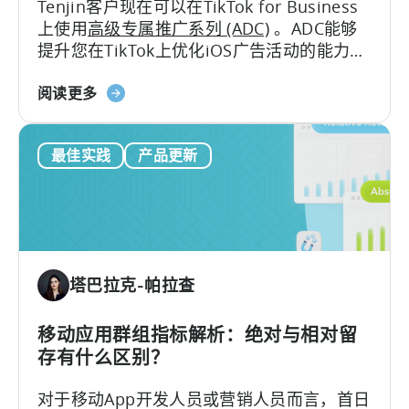
Tenjin客户现在可以在TikTok for Business
伴
上使用
高级专属推广系列 (ADC)
。ADC能够
(MMP)
提升您在TikTok上优化iOS广告活动的能力，
计
带来更出色的广告表现以及高级报告功能。
划
天
阅读更多
神
用
最佳实践
产品更新
户
现
在
可
以
使
塔巴拉克-帕拉查
用
TikTok
高
移动应用群组指标解析：绝对与相对留
级
存有什么区别？
专
对于移动App开发人员或营销人员而言，首日
用