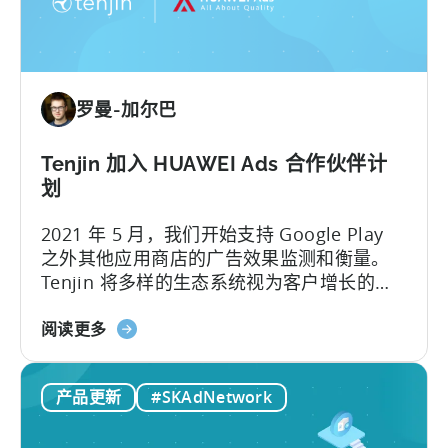
助
Growth
FullStack
将
罗曼-加尔巴
数
据
转
Tenjin 加入 HUAWEI Ads 合作伙伴计
化
划
为
2021 年 5 月，我们开始支持 Google Play
强
之外其他应用商店的广告效果监测和衡量。
大
Tenjin 将多样的生态系统视为客户增长的关
的
键，今天，我们也很高兴地宣布 Tenjin 和
洞
关
HUAWEI Ads 的合作伙伴关系...
阅读更多
察
于
力
天
产品更新
#SKAdNetwork
神
加