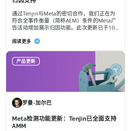
归因支持
更
通过Tenjin与Meta的密切合作，我们正在为
好
符合全事件衡量（简称AEM）条件的Meta广
地
告活动增加展示归因功能。此次更新已于10
控
月27日上线。
制
关
阅读更多
欺
于
诈
MMP
和
产品更新
更
UA
新：
质
为
量
Meta
的
AEM
罗曼-加尔巴
提
供
直
Meta检测功能更新：Tenjin已全面支持
通
AMM