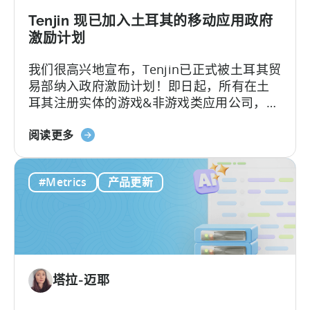
收
入
Tenjin 现已加入土耳其的移动应用政府
的
激励计划
营
我们很高兴地宣布，Tenjin已正式被土耳其贸
销
易部纳入政府激励计划！即日起，所有在土
活
耳其注册实体的游戏&非游戏类应用公司，只
动
要用Tenjin，就能申请政府费用报销。
层
关
阅读更多
级
于
可
“Tenjin”
视
#Metrics
产品更新
现
化
已
纳
入
土
耳
塔拉-迈耶
其
移