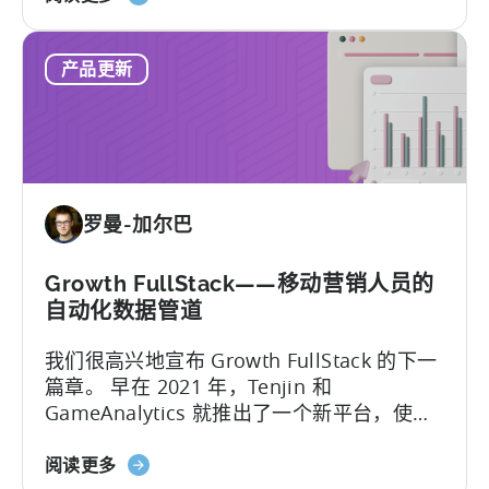
于
器...
新
React
增
产品更新
Native
的
插
最
件：
新
天
框
神
架
为
罗曼-加尔巴
移
动
营
Growth FullStack——移动营销人员的
销
自动化数据管道
人
我们很高兴地宣布 Growth FullStack 的下一
员
篇章。 早在 2021 年，Tenjin 和
提
GameAnalytics 就推出了一个新平台，使移
供
动营销人员能够在日益以隐私为中心的行业
的
关
中追求他们的营销分析目标...
阅读更多
新