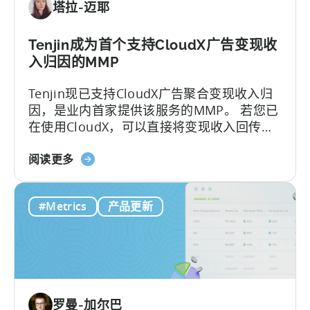
塔拉-迈耶
费
版
与
Tenjin成为首个支持CloudX广告变现收
付
入归因的MMP
费
Tenjin现已支持CloudX广告聚合变现收入归
版、
因，是业内首家提供该服务的MMP。 若您已
转
在使用CloudX，可以直接将变现收入回传至
换
Tenjin，就能查看完整的广告收入LTV和
限
关
ROAS，还能按UA活动（campaign）、渠
阅读更多
制，
于
道、国家/地区进行精准细分。
以
Tenjin：
及
#Metrics
产品更新
这
您
是
真
首
正
个
需
支
要
持
的
罗曼-加尔巴
CloudX
是