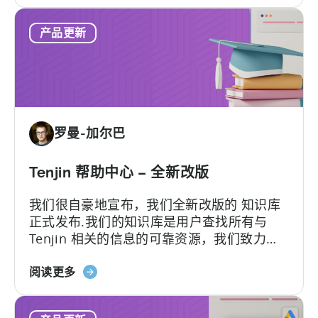
于
工
Growth
具
产品更新
FullStack
-
面
向
移
动
罗曼-加尔巴
营
销
人
Tenjin 帮助中心 – 全新改版
员
我们很自豪地宣布，我们全新改版的 知识库
的
正式发布.我们的知识库是用户查找所有与
自
Tenjin 相关的信息的可靠资源，我们致力于
动
不断地更新以最好地满足客户的需求...
化
关
阅读更多
数
于
据
天
管