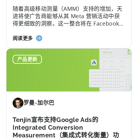
式
随着高级移动测量（AMM）支持的增加，天
属
进将使广告商能够从其 Meta 营销活动中获
性
得更细致的洞察。这一整合将在 Facebook、
支
Instagram 和其他 Meta 平台上提供更深入
持
关
的归因数据，帮助营销人员优化业绩，并根
阅读更多
于
据可靠的信息做出更明智的决策。TL;DR
高
Meta 将重新启用 AMM 报告....
产品更新
级
移
动
测
量：
利
罗曼-加尔巴
用
天
进
Tenjin宣布支持Google Ads的
获
Integrated Conversion
得
Measurement（集成式转化衡量）功