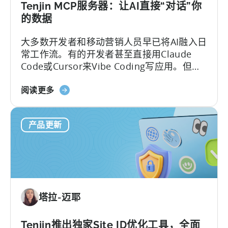
动
Tenjin MCP服务器：让AI直接“对话”你
应
的数据
用
大多数开发者和移动营销人员早已将AI融入日
政
常工作流。有的开发者甚至直接用Claude
府
Code或Cursor来Vibe Coding写应用。但一
激
碰到数据分析，画风就变了——移动团队常
励
关
常得把看板上的截图、表格复制粘贴到聊天
阅读更多
计
于
框，然后盯着屏幕上跳动的“加载点”，等AI从
划
Tenjin
这些碎片中拼凑出答案。
产品更新
的
MCP
服
务
器：
直
塔拉-迈耶
接
查
询
Tenjin推出独家Site ID优化工具，全面