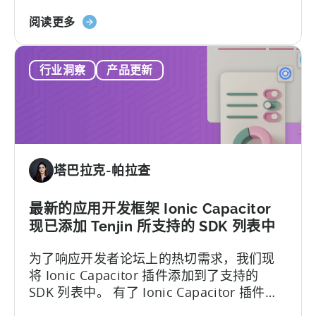
准，通常被称为 SSAE 18。这一合规成就体
成
关
现了 Tenjin 所拥用的严密数据安全管控体
阅读更多
员
于
系，以及我们对合作伙伴和客户数据安全性
天
的追求。
行业洞察
产品更新
神
获
得
SOC
2
类
塔巴拉克-帕拉查
型
II
和
最新的应用开发框架 Ionic Capacitor
ISO
现已添加 Tenjin 所支持的 SDK 列表中
27001
为了响应开发者论坛上的热切需求，我们现
认
将 Ionic Capacitor 插件添加到了支持的
证
SDK 列表中。 有了 Ionic Capacitor 插件，
的
开发者可以访问更广泛的功能和权限，从而
信