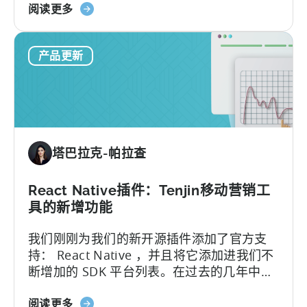
关
更容易完成 Tenjin 的批量接入...
阅读更多
息
于
Ionic
产品更新
电
容
器
插
件：
天
塔巴拉克-帕拉查
神
支
持
React Native插件：Tenjin移动营销工
的
具的新增功能
SDK
我们刚刚为我们的新开源插件添加了官方支
插
持： React Native ，并且将它添加进我们不
件
断增加的 SDK 平台列表。在过去的几年中，
列
开发人员在 Tenjin 的原生 iOS 和 Android
表
关
SDK 上构建了他们自己的 React Native 包装
阅读更多
中