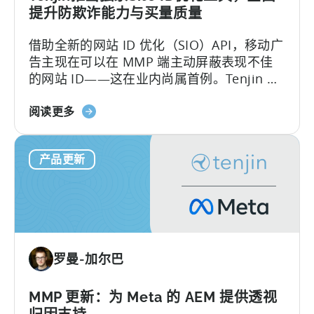
您
提升防欺诈能力与买量质量
的
借助全新的网站 ID 优化（SIO）API，移动广
数
告主现在可以在 MMP 端主动屏蔽表现不佳
据
的网站 ID——这在业内尚属首例。Tenjin 致
力于帮助广告主保护其广告预算。长期以
关
来，反欺诈一直是我们发展路线图的核心。
阅读更多
于
我们率先在业内推出 SIO API，这充分证明
"天
了…….
产品更新
神
推
出
网
站
ID
罗曼-加尔巴
优
化
工
MMP 更新：为 Meta 的 AEM 提供透视
具，