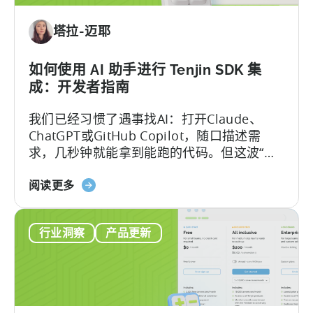
Server:
Manage
塔拉-迈耶
Apps,
Campaigns,
and
如何使用 AI 助手进行 Tenjin SDK 集
Fraud
成：开发者指南
Filters
我们已经习惯了遇事找AI：打开Claude、
Without
ChatGPT或GitHub Copilot，随口描述需
Leaving
求，几秒钟就能拿到能跑的代码。但这波“效
Your
率红利”背后，其实藏着一个致命陷阱：
AI
关
Hallucination（大模型幻觉）.
阅读更多
Assistant
于
《如
行业洞察
产品更新
何
使
用
AI
助