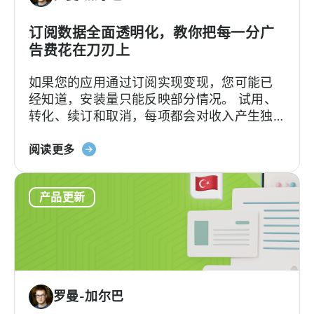
广
什
告
订阅数据全面透明化，教你把每一分广
么
收
告费花在刀刃上
入
如果您的应用通过订阅实现变现，您可能已
归
经知道，安装量只能反映部分情况。 试用、
因
转化、续订和取消，每项都会对收入产生独
的
特的影响。要将这些数据与用户获取（UA）
MMP
关
数据建立关联，以往往往需要从多个来源提
阅读更多
于
取数据，并手动进行整合。Tenjin 订阅报
天
告…….
产品更新
神
订
阅
报
告：
订
罗曼-加尔巴
阅