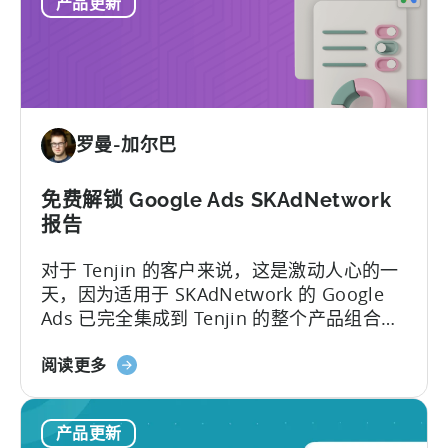
产品更新
神
道
帮
助
中
心
-
罗曼-加尔巴
全
新
改
免费解锁 Google Ads SKAdNetwork
进
报告
对于 Tenjin 的客户来说，这是激动人心的一
天，因为适用于 SKAdNetwork 的 Google
Ads 已完全集成到 Tenjin 的整个产品组合
中...
关
阅读更多
于
免
产品更新
费