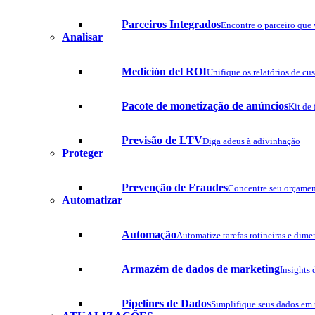
Parceiros Integrados
Encontre o parceiro que 
Analisar
Medición del ROI
Unifique os relatórios de cus
Pacote de monetização de anúncios
Kit de
Previsão de LTV
Diga adeus à adivinhação
Proteger
Prevenção de Fraudes
Concentre seu orçamen
Automatizar
Automação
Automatize tarefas rotineiras e dim
Armazém de dados de marketing
Insights 
Pipelines de Dados
Simplifique seus dados em 