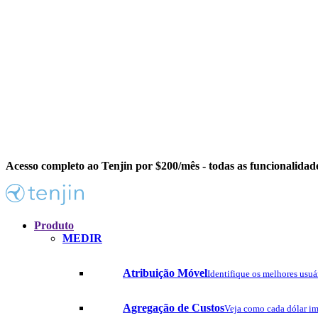
Acesso completo ao Tenjin por $200/mês - todas as funcionalidad
Produto
MEDIR
Atribuição Móvel
Identifique os melhores usuár
Agregação de Custos
Veja como cada dólar im