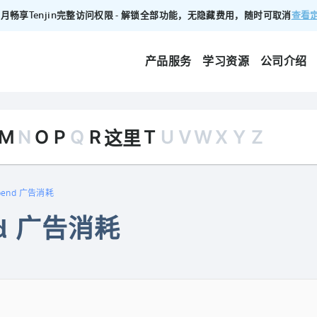
查看
00/月畅享Tenjin完整访问权限 - 解锁全部功能，无隐藏费用，随时可取消
产品服务
学习资源
公司介绍
M
N
O
P
Q
R
T
U
V
W
X
Y
Z
这里
Spend 广告消耗
nd 广告消耗