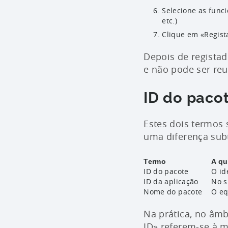
Selecione as funci
etc.)
Clique em «Regist
Depois de registad
e não pode ser reu
ID do pacot
Estes dois termos 
uma diferença sub
Termo
A qu
ID do pacote
O id
ID da aplicação
No s
Nome do pacote
O eq
Na prática, no âmb
ID» referem-se à m