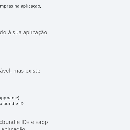
ompras na aplicação,
do à sua aplicação
ável, mas existe
.appname)
o bundle ID
 «bundle ID» e «app
 aplicação.