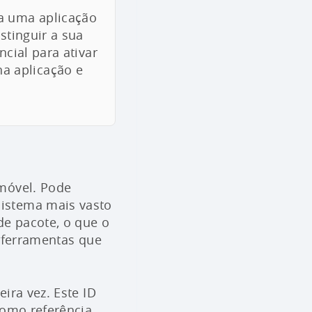
ca uma aplicação
stinguir a sua
ncial para ativar
a aplicação e
 móvel. Pode
sistema mais vasto
e pacote, o que o
e ferramentas que
ira vez. Este ID
como referência