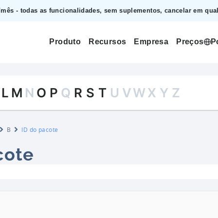
mês - todas as funcionalidades, sem suplementos, cancelar em qual
Produto
Recursos
Empresa
Preços
P
L
M
N
O
P
Q
R
S
T
U
V
W
X
Y
Z
B
ID do pacote
cote