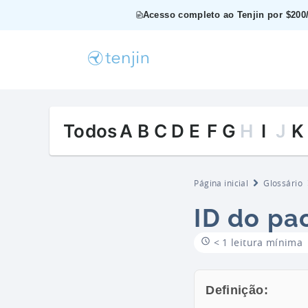
Acesso completo ao Tenjin por $200/
Todos
A
B
C
D
E
F
G
H
I
J
K
Página inicial
Glossário
ID do pa
< 1 leitura mínima
Definição: