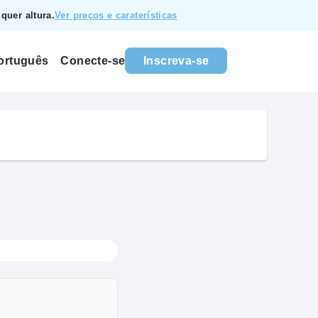
quer altura.
Ver preços e caraterísticas
Conecte-se
Inscreva-se
ortuguês