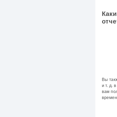
Каки
отче
Вы так
и т. д.
вам по
времене