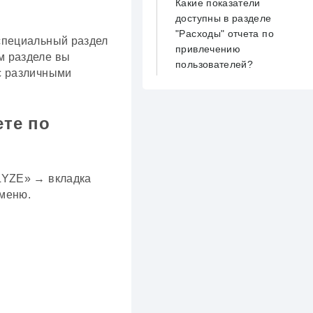
Какие показатели
доступны в разделе
"Расходы" отчета по
 специальный раздел
привлечению
м разделе вы
пользователей?
 с различными
ете по
ALYZE» → вкладка
 меню.