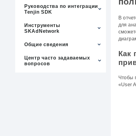
пол
Руководства по интеграции
Tenjin SDK
В отче
для ан
Инструменты
SKAdNetwork
сможет
диагра
Общие сведения
Как 
Центр часто задаваемых
при
вопросов
Чтобы 
«User 