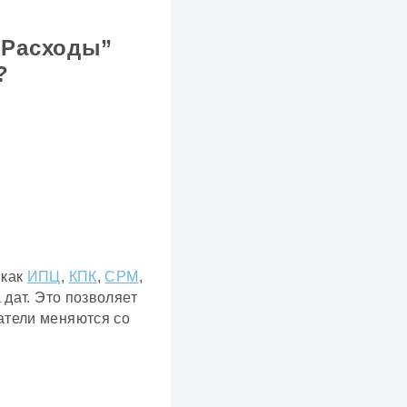
“Расходы”
й?
 как
ИПЦ
,
КПК
,
CPM
,
 дат. Это позволяет
тели меняются со