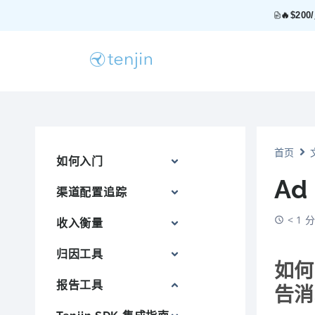
🔥$2
首页
如何入门
Ad
渠道配置追踪
< 1
收入衡量
归因工具
如何
报告工具
告消