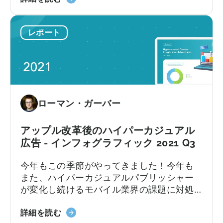
年
ンベンチマークをお届けします。ハイパー
適
シ
に
カジュアル市場が2021年第3四半期と比べて
な
ョ
レポート
ハ
どのように変化したかを探り、...
広
ン
イ
告
に
パ
収
関
ー
益
す
カ
化
る
ジ
ネ
デ
ローマン・ガーバー
ュ
ッ
ー
ア
ト
タ
ル
アップル改革後のハイパーカジュアル
ワ
を
ゲ
ー
広告 - インフォグラフィック 2021 Q3
入
ー
ク
手
今年もこの季節がやってきました！今年も
ム
と
す
また、ハイパーカジュアルパブリッシャー
を
国
る
が変化し続けるモバイル業界の課題に対処
広
に
するためのレポートを作成しました。今年
告
つ
ア
は、最も興味深い四半期、つまり業界がア
詳細を読む
す
い