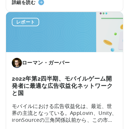
ハ
を得ることができます。さらに、
Google
詳細を読む
四
イ
GameAnalytics社と提携し、初日と7日目の
Play
半
パ
リテンションベンチマークをお届けしま
の
期）
レポート
ー
す。本レポートの全内容は以下の通りで
変
に
カ
す。
更
つ
ジ
か
い
ュ
ら
て
ア
1
ル
ヶ
ローマン・ガーバー
ベ
月
ン
チ
2022年第2四半期、モバイルゲーム開
マ
発者に最適な広告収益化ネットワーク
ー
と国
ク
モバイルにおける広告収益化は、最近、世
レ
界の主流となっている。AppLovin、Unity、
ポ
ironSourceの三角関係以前から、この市場
ー
は複数の提携、合併、買収によって特徴付
ト