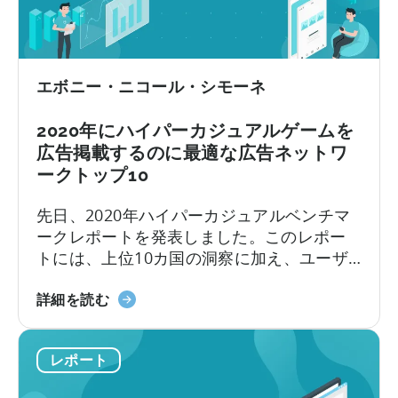
ネ
ジ
ッ
ュ
ト
ア
ワ
ル・
ー
エボニー・ニコール・シモーネ
ベ
ク・
ン
ト
2020年にハイパーカジュアルゲームを
チ
ッ
広告掲載するのに最適な広告ネットワ
マ
プ
ークトップ10
ー
10
ク
に
先日、2020年ハイパーカジュアルベンチマ
2021」
つ
ークレポートを発表しました。このレポー
レ
い
トには、上位10カ国の洞察に加え、ユーザ
ポ
て
ー獲得と広告収益化のための上位10広告ネ
ー
2020
ットワークの概要が含まれています。
詳細を読む
ト
年
FacebookやGoogleのようなネットワークは
は
に
よく知られていますが、安価な広告を購入
こ
レポート
ハ
できる他のチャネルはどうでしょうか？
ち
イ
ら！