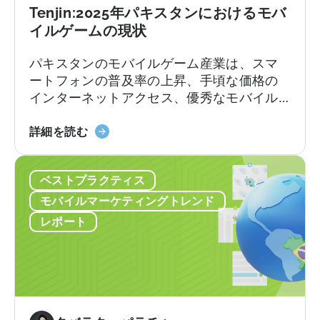
機
Tenjin:2025年パキスタンにおけるモバ
能：
イルゲームの現状
iOS
向
パキスタンのモバイルゲーム産業は、スマ
け
ートフォンの普及率の上昇、手頃な価格の
リ
インターネットアクセス、優秀なモバイル
ア
ゲーム開発者の増加などを背景に、かつて
ル
天
ない成長を遂げています。最近の報告書に
詳細を読む
タ
神
よると、パキスタンのゲーマー数は2026年
イ
に
までに5,090万人に達すると予想されてお
ム
ベストプラクティス
つ
り、ゲームコミュニティが繁栄し、急速に
コ
い
成長するプレイヤーベースによって800万ド
モバイルマーケティングトレンド
ン
て：
ル以上の収益が見込まれる産業となってい
レポート
バ
2025
ます（Bloom Pakistan, 2025）。新興ゲー
ー
年
ム市場に対する世界的な関心が高まるな
ジ
パ
か、パキスタンは南アジアのゲーム・エコ
ョ
キ
システムにおける重要なプレーヤーとして
ン
ス
の地位を確立しつつあります。
レ
タ