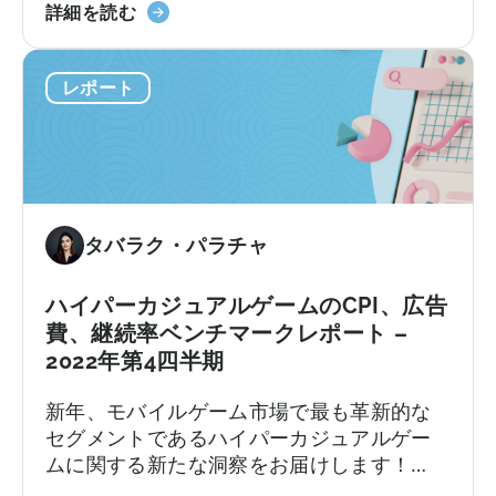
ン
2023
を提供し、新しい「最もホットなジャン
ジ
詳細を読む
キ
年、
ル」への移行に関心のあるすべての人に貴
ュ
ン
ハ
重な情報を提供いたします。
ア
グ
レポート
イ
ル
＋
パ
の
IAP
ー
ゲ
＆
か
ー
eCPM
ら
ム
ト
ハ
広
レ
タバラク・パラチャ
イ
告
ン
ブ
を
ド）
リ
最
ハイパーカジュアルゲームのCPI、広告
に
ッ
適
費、継続率ベンチマークレポート –
つ
ド
化
2022年第4四半期
い
へ
す
て
新年、モバイルゲーム市場で最も革新的な
-
る
セグメントであるハイパーカジュアルゲー
ア
方
ムに関する新たな洞察をお届けします！
ド
法
2022年第4四半期の待望の「ハイパーカジュ
ネ
に