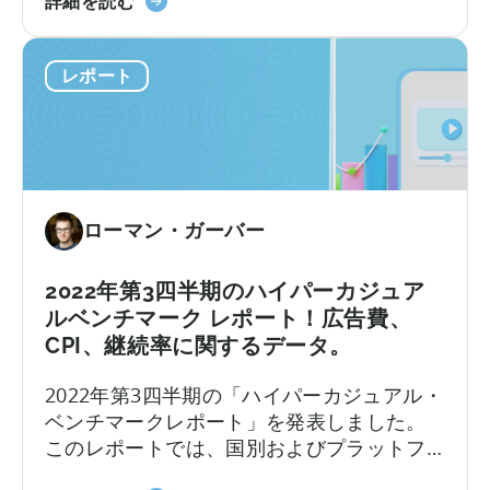
の広告収益化市場の主要な側面を概説して
詳細を読む
テ
ン
神
います...
ン
キ
＆
シ
ン
レポート
InMobi
ョ
グ
広
ン
に
告
ベ
つ
マ
ン
い
ネ
チ
て
タ
マ
ローマン・ガーバー
イ
ー
ズ
ク
レ
2022年第3四半期のハイパーカジュア
レ
ポ
ポ
ルベンチマーク レポート！広告費、
ー
ー
CPI、継続率に関するデータ。
ト
ト
2022年第3四半期の「ハイパーカジュアル・
に
（2022
ベンチマークレポート」を発表しました。
つ
年
このレポートでは、国別およびプラットフ
い
第
ォーム別の広告費とCPIに関する独自の洞察
て：
4