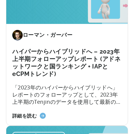
ス
つ
イ
い
ー
て
ト
2024
へ
年
ローマン・ガーバー
の
の
追
広
加
ハイパーからハイブリッドへ – 2023年
告
に
上半期フォローアップレポート (アドネ
ク
つ
ットワークと国ランキング + IAPと
リ
い
eCPMトレンド)
エ
て
イ
「2023年のハイパーからハイブリッドへ」
テ
レポートのフォローアップとして、2023年
ィ
上半期のTenjinのデータを使用して最新のト
ブ
レンドを明らかにしました…
の
ハ
詳細を読む
バ
イ
リ
パ