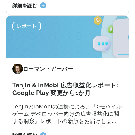
ハ
アルベンチマークレポート」は、ハイパー
ッ
詳細を読む
つ
イ
カジュアルゲーム業界の主要業績指標、ユ
ト
い
パ
ーザー行動、トレンドに関する最新データ
ワ
て
レポート
ー
を提供します。本ベンチマーク・レポート
ー
カ
は、...
ク、
ジ
国、
ュ
広
ア
告
ル
マ
ローマン・ガーバー
ゲ
ネ
ー
タ
ム
イ
Tenjin & InMobi 広告収益化レポート:
の
ズ
Google Play 変更から1か月
CPI、
チ
TenjinとInMobiの連携による、「>モバイル
広
ャ
ゲーム デベロッパー向けの広告収益化に関
告
ネ
する洞察」レポートの新版をお届けしま
費、
ル
す。インフォグラフィックは、2022年10月
リ
ラ
天