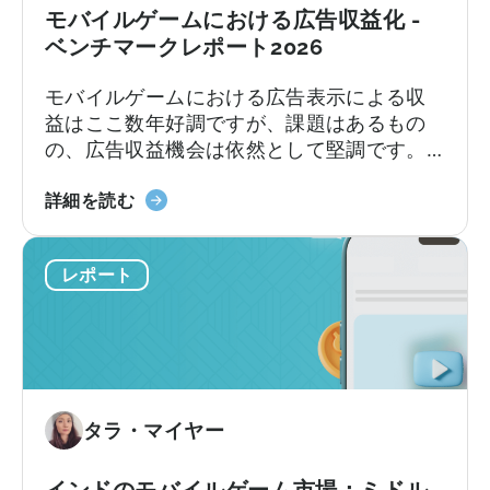
モバイルゲームにおける広告収益化 -
ベンチマークレポート2026
モバイルゲームにおける広告表示による収
益はここ数年好調ですが、課題はあるもの
の、広告収益機会は依然として堅調です。
ますます多くのゲームパブリッシャーが、
モ
アプリ内広告(IAA)とアプリ内課金(IAP)を組
詳細を読む
バ
み合わせた「ハイブリッド収益化」を採用
イ
しています。専門家の間では、IAAとIAPの
レポート
ル
現実的な比率について議論が続いています
ゲ
が…
ー
ム
に
お
タラ・マイヤー
け
る
広