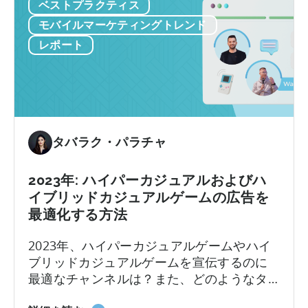
エ
ベストプラクティス
ー
ー
か
モバイルマーケティングトレンド
シ
ら
レポート
ョ
ハ
ン
イ
を
ブ
明
リ
ら
ッ
か
ド
タバラク・パラチャ
に
へ-2023
す
年
2023年: ハイパーカジュアルおよびハ
る
上
イブリッドカジュアルゲームの広告を
半
最適化する方法
期
フ
2023年、ハイパーカジュアルゲームやハイ
ォ
ブリッドカジュアルゲームを宣伝するのに
ロ
最適なチャンネルは？また、どのようなタ
ー
イプのゲームを運営するかによって、戦略
ア