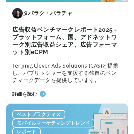
イ
ル
タバラク・パラチャ
ゲ
ー
広告収益ベンチマークレポート2025 -
ム
プラットフォーム、国、アドネットワ
の
ーク別広告収益シェア、広告フォーマ
現
ット別eCPM
状
2025
TenjinはClever Ads Solutions (CAS)と提携
年
し、パブリッシャーを支援する独自のベン
に
チマークデータを提供しています。
つ
い
広
詳細を読む
て：
告
デ
収
ー
ベストプラクティス
益
タ、
化
モバイルマーケティングトレンド
ト
ベ
レポート
レ