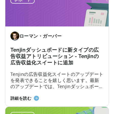
イ
ムはシンプルかつ直感的で、素早いゲーム
ォ
ブ
プレイに重点を置いています。
ー
リ
ム、
ッ
国、
ド
ア
ゲ
ド
ローマン・ガーバー
ー
ネ
ム
ッ
と
Tenjinダッシュボードに新タイプの広
ト
ハ
告収益アトリビューション - Tenjinの
ワ
イ
広告収益化スイートに追加
ー
パ
ク
Tenjinの広告収益化スイートのアップデート
ー
別
を発表できることを嬉しく思います。最新
カ
広
のアップデートでは、Tenjinダッシュボード
ジ
告
の広告収益アトリビューションが強化さ
ュ
収
天
れ、ユーザー獲得レポートにおいて、Tenjin
ア
詳細を読む
益
神
SDK経由で広告メディエーションプロバイダ
ル
シ
ダ
ーから取得したインプレッションレベルの
ゲ