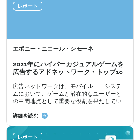
に
レポート
ー
つ
カ
い
ジ
て
ュ
-
ア
イ
ル
ン
エボニー・ニコール・シモーネ
ベ
フ
ン
ォ
2021年にハイパーカジュアルゲームを
チ
グ
広告するアドネットワーク・トップ10
マ
ラ
ー
広告ネットワークは、モバイルエコシステ
フ
ク
ムにおいて、ゲームと潜在的なユーザーと
ィ
レ
の中間地点として重要な役割を果たしてい
ッ
ポ
ます。Tenjinは現在、有名なSAN（自己帰属
ク
ー
2021
型ネットワーク）やTikTokのような新しい
詳細を読む
2021
ト
年
先駆者のような何百もの広告ネットワーク
Q3
に
に
をサポートしています。「広告ネットワー
つ
レポート
ハ
クは、広告主がゲームを宣伝し、収益化す