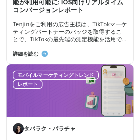
場：
ト
能が利用可能に: iOS向けリアルタイム
ミ
2026
コンバージョンレポート
ド
Tenjinをご利用の広告主様は、TikTokマーケ
ル
ティングパートナーのバッジを取得するこ
層
とで、TikTokの最先端の測定機能を活用で
を
きます。最新のアップデートでは、TikTok
タ
天
はiOS 14.5以降のキャンペーンでiOSリアル
ー
詳細を読む
神
タイムコンバージョンレポートを導入しま
ゲ
の
した。その概要と重要性 iOSリアルタイムコ
ッ
モバイルマーケティングトレンド
広
ンバージョンレポートは、TikTok広告に詳
ト
告
細かつほぼリアルタイムのコンバージョン
に」
レポート
主
データをもたらします。
に
様
つ
向
い
け
て
TikTok
最
タバラク・パラチャ
新