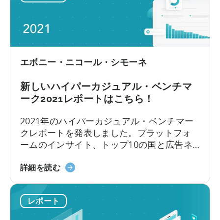
い
イ
るための主要なリソースです。
て：
パ
H1
ー
2020
カ
ジ
エボニー・ニコール・シモーネ
ュ
ア
新しいハイパーカジュアル・ベンチマ
ル
ーク2021レポートはこちら！
ゲ
ー
2021年のハイパーカジュアル・ベンチマー
ム
クレポートを発表しました。プラットフォ
を
ームのインサイト、トップ10の国と広告ネ
広
ットワークのCPI、広告費と広告収入あたり
告
ハ
のトップ10の広告ネットワークを提供して
詳細を読む
す
イ
います。2020年は、COVID-19やアップルが
る
パ
WWDC2020で発表した新...
ア
レポート
ー
ド
カ