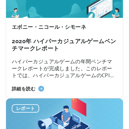
パ
ー
カ
ジ
エボニー・ニコール・シモーネ
ュ
ア
2020年 ハイパーカジュアルゲームベン
ル
チマークレポート
ゲ
ー
ハイパーカジュアルゲームの年間ベンチマ
ム
ークレポートが完成しました。このレポー
を
トでは、ハイパーカジュアルゲームのCPIの
広
中央値を、上位の国および上位の広告ネッ
告
「2020
トワークごとに集計しています。iOSの
詳細を読む
掲
年
$0.16のCPIが最も低い国を知ることができ
載
ハ
ます。2019年もハイパーカジュアルゲーム
す
レポート
イ
がアプリストアを席巻した年となった。
る
パ
た
ー
め