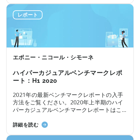
ッ
ップルのプライバシー変更の影響をフルに
る
て
プ
受けた第3四半期に焦点を当てています。私
広
レポート
ル
たちは、すべての洞察を提示しました...
告
社
ネ
買
ッ
収
ト
後
ワ
の
ー
エボニー・ニコール・シモーネ
ハ
ク
イ
の
ハイパーカジュアルベンチマークレポ
パ
ト
ート：H1 2020
ー
ッ
カ
プ
2021年の最新ベンチマークレポートの入手
ジ
10
方法をご覧ください。2020年上半期のハイ
ュ
に
パーカジュアルベンチマークレポートはこ
ア
つ
ちらです。このレポートでは、2020年上半
ル
い
ハ
期のハイパーカジュアルゲームのCPIとIPM
詳細を読む
広
て
イ
の中央値と、国別・広告ネットワーク別の
告
パ
内訳をご覧いただけます。さらに、...