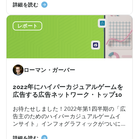
2022
けられていた。ここ数年、天神は広告収入
（2022
詳細を読む
年
主導型企業の成功の代名詞となっている：
年
第
Voodoo、Ruby Games、LuckyKat、
第
レポート
2
Kooapps、Kwalee、SayGamesなどがその
3
四
代表例だ。我々はこう考える。
四
半
半
期、
期
モ
版）
バ
は
ローマン・ガーバー
イ
こ
ル
ち
ゲ
ら！
2022年にハイパーカジュアルゲームを
ー
広
広告する広告ネットワーク・トップ10
ム
告
お待たせしました！2022年第1四半期の「広
開
費、
告主のためのハイパーカジュアルゲームイ
発
CPI、
ンサイト」インフォグラフィックがついに
者
リ
公開されました。今回はGameAnalyticsの
に
テ
2022
友人と提携し、1日目と7日目のリテンショ
詳細を読む
最
ン