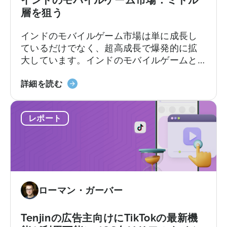
インドのモバイルゲーム市場：ミドル
告
層を狙う
収
インドのモバイルゲーム市場は単に成長し
益
ているだけでなく、超高成長で爆発的に拡
化
大しています。インドのモバイルゲームと
に
アプリ市場は、最も重要な市場変革を静か
つ
「イ
に進めています。そして、それはすべて成
詳細を読む
い
ン
長する中間層を狙ったものです。
て
ド
―
レポート
の
ベ
モ
ン
バ
チ
イ
マ
ル
ー
ゲ
ク
ローマン・ガーバー
ー
レ
ム
ポ
市
Tenjinの広告主向けにTikTokの最新機
ー