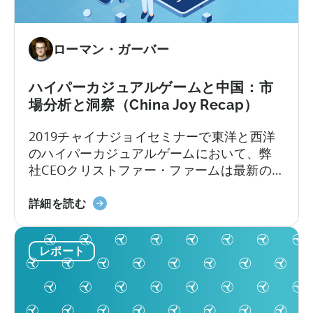
カ
の
ジ
ト
ュ
ッ
ローマン・ガーバー
ア
プ
ル・
10
ベ
ハイパーカジュアルゲームと中国：市
ア
ン
場分析と洞察（China Joy Recap）
ド
チ
ネ
2019チャイナジョイセミナーで東洋と西洋
マ
ッ
のハイパーカジュアルゲームにおいて、弊
ー
ト
社CEOクリストファー・ファームは最新の
ク・
ワ
ハイパーカジュアル市場分析データと洞察
レ
ー
ハ
を共有した。以下は、このイベントから得
詳細を読む
ポ
ク
イ
られた4つの重要な洞察である：1.中国の低
ー
に
パ
CPIは魅力的な市場である ハイパーカジュア
ト」
つ
レポート
ー
ルゲームは西洋の現象ではない。実際、パ
に
い
カ
ブリッシャーはますますリソースを...
つ
て
ジ
い
ュ
て