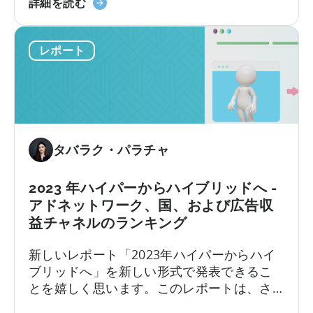
2023
は異なるべきでしょうか？この質問に対す
詳細を読む
ッ
年、
る答えは、どの指標を考慮するかによって
プ
ハ
異なります。2022年のデータによると、平
レ
レポート
イ
均LTVが最も高い広告ネットワークは...
ポ
パ
ー
ー
ト
カ
（ア
ジ
ド
ュ
ネ
タバラク・パラチャ
ア
ッ
ル
ト
と
2023 年ハイパーからハイブリッドへ -
ワ
ハ
アドネットワーク、国、および広告収
ー
イ
益チャネルのランキング
ク
ブ
＆
新しいレポート「2023年ハイパーからハイ
リ
国
ブリッドへ」を新しい形式で発表できるこ
ッ
別
とを嬉しく思います。このレポートは、さ
ド
ラ
まざまな次元と指標から重要な業界の洞察
カ