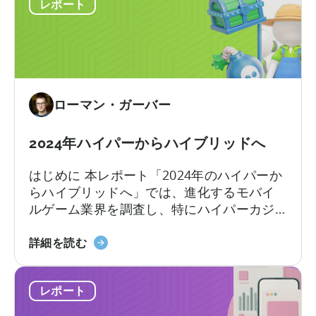
ェ
レポート
ッ
データが提供されます。この新しい広告メ
ー
ア、
シ
ディエーションメトリクスのセットによ
ム
広
ュ
り、広告主様は正確かつ自信を持って広告
の
告
ボ
キャンペーンを最適化することができま
広
フ
ー
す。
告
ォ
ド
に
ー
ローマン・ガーバー
に
最
マ
新
適
ッ
タ
な
2024年ハイパーからハイブリッドへ
ト
イ
広
別
はじめに 本レポート「2024年のハイパーか
プ
告
eCPM
らハイブリッドへ」では、進化するモバイ
の
ネ
ルゲーム業界を調査し、特にハイパーカジ
広
ッ
ュアルゲーム開発者がハイブリッドカジュ
告
ト
ハ
アルアプローチを採用するための挑戦的な
詳細を読む
収
ワ
イ
道のりに焦点を当てている。このシフト
益
ー
パ
は、開発者がシンプルさとアクセシビリテ
ア
ク
レポート
ー
ィを融合させることで、モバイルゲーム業
ト
に
か
界における重要な発展を意味する。
リ
つ