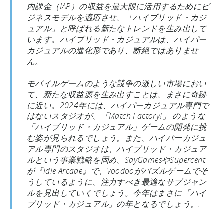
内課金（IAP）の収益を最大限に活用するためにビ
ジネスモデルを適応させ、「ハイブリッド・カジ
ュアル」と呼ばれる新たなトレンドを生み出して
います。ハイブリッド・カジュアルは、ハイパー
カジュアルの進化形であり、断絶ではありませ
ん。.
モバイルゲームのような競争の激しい市場におい
て、新たな収益源を生み出すことは、まさに奇跡
に近い。2024年には、ハイパーカジュアル専門で
はないスタジオが、「Match Factory!」 のような
「ハイブリッド・カジュアル」ゲームの開発に挑
む姿が見られるでしょう。また、ハイパーカジュ
アル専門のスタジオは、ハイブリッド・カジュア
ルという事業戦略を固め、SayGamesやSupercent
が『Idle Arcade』で、Voodooがパズルゲームでそ
うしているように、注力すべき最適なサブジャン
ルを見出していくでしょう。今年はまさに「ハイ
ブリッド・カジュアル」の年となるでしょう。.