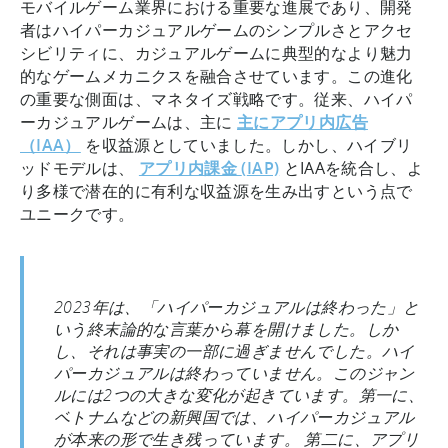
モバイルゲーム業界における重要な進展であり、開発
者はハイパーカジュアルゲームのシンプルさとアクセ
シビリティに、カジュアルゲームに典型的なより魅力
的なゲームメカニクスを融合させています。この進化
の重要な側面は、マネタイズ戦略です。従来、ハイパ
ーカジュアルゲームは、主に
主にアプリ内広告
（IAA）
を収益源としていました。しかし、ハイブリ
ッドモデルは、
アプリ内課金
(
IAP)
とIAAを統合し、よ
り多様で潜在的に有利な収益源を生み出すという点で
ユニークです。
2023年は、「ハイパーカジュアルは終わった」と
いう終末論的な言葉から幕を開けました。しか
し、それは事実の一部に過ぎませんでした。ハイ
パーカジュアルは終わっていません。このジャン
ルには2つの大きな変化が起きています。第一に、
ベトナムなどの新興国では、ハイパーカジュアル
が本来の形で生き残っています。 第二に、アプリ