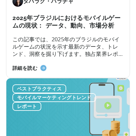
タバラク・パラチャ
ポ
ン
ー
に
2025年ブラジルにおけるモバイルゲー
ト
お
ムの現状： データ、動向、市場分析
に
け
つ
る
この記事では、2025年のブラジルのモバイ
い
モ
ルゲームの状況を示す最新のデータ、トレ
て
バ
ンド、洞察を掘り下げます。独占業界レポ
イ
ートや現地第一人者の見識から、この目覚
ル
ブ
ましい成長を牽引する要因と、ブラジルゲ
詳細を読む
ゲ
ラ
ーミング市場のユニークな特徴を探りま
ー
ジ
す。
ム
ベストプラクティス
ル
の
に
モバイルマーケティングトレンド
現
お
レポート
状
け
る
モ
バ