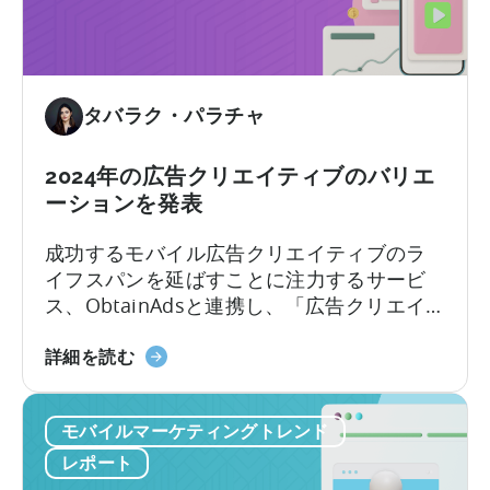
ら
ビ
い
ハ
ュ
て
イ
ー
-
ブ
シ
広
タバラク・パラチャ
リ
ョ
告
ッ
ン
費
ド
2024年の広告クリエイティブのバリエ
が
と
へ
ーションを発表
追
CPI
2024
加
に
成功するモバイル広告クリエイティブのラ
年
-
基
イフスパンを延ばすことに注力するサービ
に
天
づ
ス、ObtainAdsと連携し、「広告クリエイ
つ
神
く
ティブの進化」についてのレポートをお届
い
の
新
けいたします。
詳細を読む
て
広
レ
告
ポ
収
モバイルマーケティングトレンド
ー
益
ト
レポート
化
に