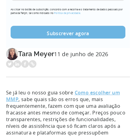
seu
Ao clicar no botão de subscrição, concordo com a recolha e o tratamento de dados pessoais por
e-
parte da Tenjin, tal como indicado no
Política de privacidade.
mail
(Obrigatório)
Tara Meyer
11 de junho de 2026
Se já leu o nosso guia sobre
Como escolher um
MMP
, sabe quais são os erros que, mais
frequentemente, fazem com que uma avaliação
fracasse antes mesmo de começar. Preços pouco
transparentes, restrições de funcionalidades,
níveis de assistência que só ficam claros após a
assinatura e plataformas que pressupõem