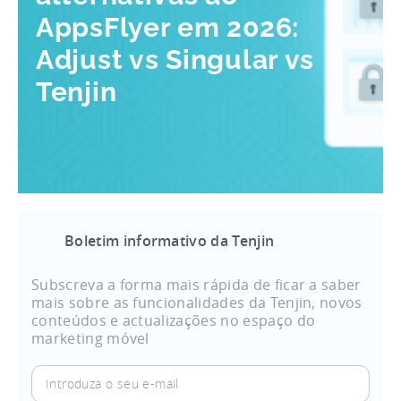
AppsFlyer em 2026:
Adjust vs Singular vs
Tenjin
Boletim informativo da Tenjin
Subscreva a forma mais rápida de ficar a saber
mais sobre as funcionalidades da Tenjin, novos
conteúdos e actualizações no espaço do
marketing móvel
Introduza
o