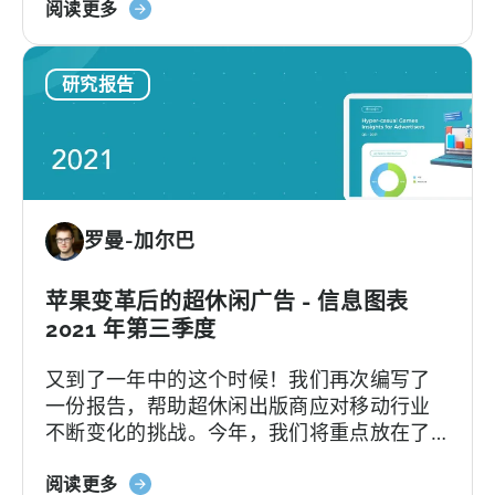
关
的留存基准，希望能对你的产品本身和推广
阅读更多
告
于
都带来帮助。互联网下半场，我们一起加
盈
2022
油。
利
研究报告
年
网
超
络
休
和
闲
国
游
家
戏
的
罗曼-加尔巴
广
报
告
告
的
苹果变革后的超休闲广告 - 信息图表
10
2021 年第三季度
大
又到了一年中的这个时候！我们再次编写了
广
一份报告，帮助超休闲出版商应对移动行业
告
不断变化的挑战。今年，我们将重点放在了
网
最有趣的季度：第三季度，该行业充分感受
络
关
到了苹果隐私变更的影响。我们介绍了所有
阅读更多