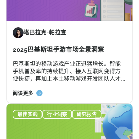
告
商
可
使
塔巴拉克-帕拉查
用
的
最
2025巴基斯坦手游市场全景洞察
新
巴基斯坦的移动游戏产业正迅猛增长。智能
TikTok
手机普及率的持续提升、接入互联网变得方
功
便快捷，再加上本土移动游戏开发团队人才
能：
辈出，都为巴基斯坦手游行业的发展注入了
iOS
关
强劲动力。根据Bloom Pakistan发布的最新
阅读更多
实
于
报告，到2026年，巴基斯坦游戏玩家人数预
时
《天
计将攀升至5090万。如此庞大的玩家规模将
转
最佳实践
行业洞察
研究报告
神：
有力推动巴基斯坦地区的游戏社群蓬勃发
换
2025
展，预计2026年巴基斯坦手游市场收入将突
报
年
破800万美元。随着全球对新兴游戏市场的兴
告
巴
趣持续上升，巴基斯坦也正积极布局，计划