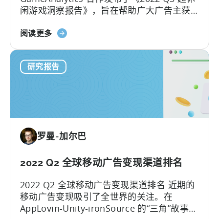
闲游戏洞察报告》，旨在帮助广大广告主获
更
取有关国家和平台层级的独家见解。
改
关
阅读更多
一
于
个
《2022
月
研究报告
年
后
第
三
季
度
超
罗曼-加尔巴
休
闲
基
2022 Q2 全球移动广告变现渠道排名
准
2022 Q2 全球移动广告变现渠道排名 近期的
报
移动广告变现吸引了全世界的关注。在
告》
AppLovin-Unity-ironSource 的“三角”故事之
在