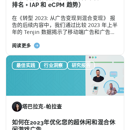
告
排名 + IAP 和 eCPM 趋势）
创
在《转型 2023: 从广告变现到混合变现》 报
意
告的后续内容中，我们通过比较 2023 年上半
变
年的 Tenjin 数据揭示了移动端广告和广告变
化
现的最新趋势...
关
阅读更多
于
《从
最佳实践
行业洞察
研究报告
超
级
到
混
合-
-2023
塔巴拉克-帕拉查
年
上
半
如何在2023年优化您的超休闲和混合休
年
闲游戏广告