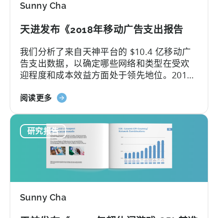
Sunny Cha
国：
市
天进发布《2018年移动广告支出报告
场
分
我们分析了来自天神平台的 $10.4 亿移动广
析
告支出数据，以确定哪些网络和类型在受欢
与
迎程度和成本效益方面处于领先地位。2018
洞
年是匆匆而过的一年，但又感觉比预想的要
察
关
漫长得多。在短短的十二个月里发生了太多
阅读更多
（China
于
的事情，尤其是...
Joy
《天
Recap）
研究报告
神
发
布
2018
年
移
Sunny Cha
动
广