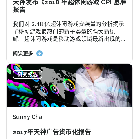
天神发布《2018 年超休闲游戏 CPI 基准
告
报告
支
出
我们对 $.48 亿超休闲游戏安装量的分析揭示
报
了移动游戏最热门的新子类型的强大新见
告
解。超休闲游戏是移动游戏领域最新出现的
令人兴奋的现象。它们已迅速成为应用程序
关
商店中最赚钱、最广受欢迎的游戏类型之
阅读更多
于
一，世界各地的玩家对其爱不释手。
《天
研究报告
神
发
布
2018
年
超
Sunny Cha
休
闲
2017年天神广告货币化报告
游