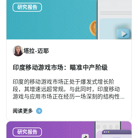
移
研究报告
动
游
戏
广
告
变
塔拉-迈耶
现
——
2026
印度移动游戏市场：瞄准中产阶级
年
印度的移动游戏市场正处于爆发式增长阶
基
段，其增速远超常规。与此同时，印度移动
准
游戏与应用市场正在经历一场深刻的结构性
报
转型，其核心驱动力正来源于规模持续扩大
告
关
的中产阶级。
阅读更多
于
《印
研究报告
度