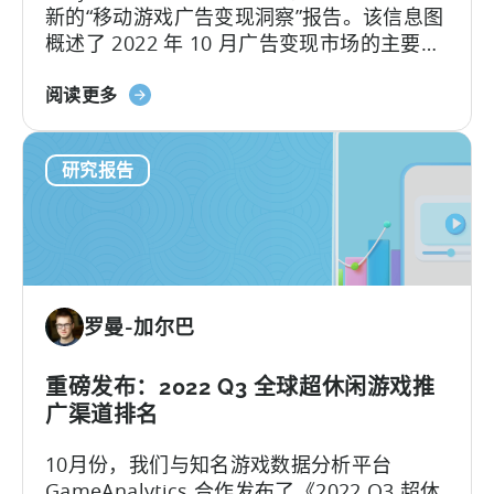
新的“移动游戏广告变现洞察”报告。该信息图
告
概述了 2022 年 10 月广告变现市场的主要变
支
化。我们选择仅关注 10 月，目的是为了更好
出
关
的展示 2022 年 9 月 30 日生效的新 Google
阅读更多
和
于
Play 广告政策的短期影响。结果可能会让你
留
天
非常意外...
存
研究报告
神
率
和
基
InMobi
准
广
报
告
告
货
罗曼-加尔巴
币
化
的
重磅发布：2022 Q3 全球超休闲游戏推
报
广渠道排名
告：
10月份，我们与知名游戏数据分析平台
Google
GameAnalytics 合作发布了《2022 Q3 超休
Play