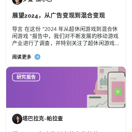
合-
的
-
新
按
增
展望2024，从广告变现到混合变现
平
功
导言 在这份 "2024 年从超休闲游戏到混合休
台、
能
闲游戏 "报告中，我们对不断发展的移动游戏
广
产业进行了调查，并特别关注了超休闲游戏
告
开发商在努力采用混合休闲方式时所经历的
网
关
充满挑战的历程。这种转变代表了移动游戏
阅读更多
络
于
行业的重大发展，因为开发商将简单性和可
和
《2024
及性...
国
研究报告
年
家
从
排
超
名
级
的
动
广
力
告
塔巴拉克-帕拉查
到
支
混
出