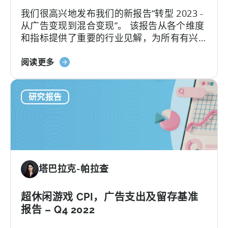
和
势）
我们很高兴地发布我们的新报告“转型 2023 -
混
从广告变现到混合变现”。 该报告从各个维度
合
和指标提供了重要的行业见解，为所有有兴
休
趣过渡到新的“最热门类型”的人提供了有价值
闲
关
的信息。
阅读更多
游
于
戏
《2023
广
研究报告
年
告
从
超
级
到
混
塔巴拉克-帕拉查
合-
-
广
超休闲游戏 CPI，广告支出及留存基准
告
报告 – Q4 2022
网