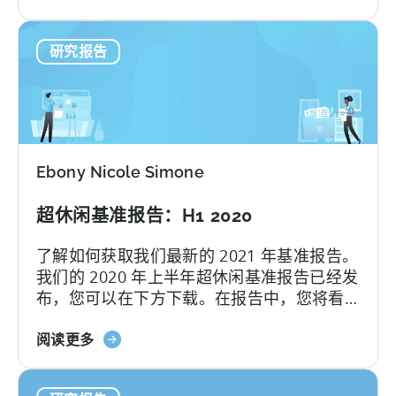
于
的洞察...
苹
研究报告
果
变
革
后
的
超
Ebony Nicole Simone
休
闲
超休闲基准报告：H1 2020
广
告
了解如何获取我们最新的 2021 年基准报告。
-
我们的 2020 年上半年超休闲基准报告已经发
信
布，您可以在下方下载。在报告中，您将看
息
到 2020 年前六个月超休闲游戏的 CPI 和
图
关
IPM 中位数，以及各主要国家和广告网络的
阅读更多
表
于
细分情况。此外，您还会发现...
2021
《超
年