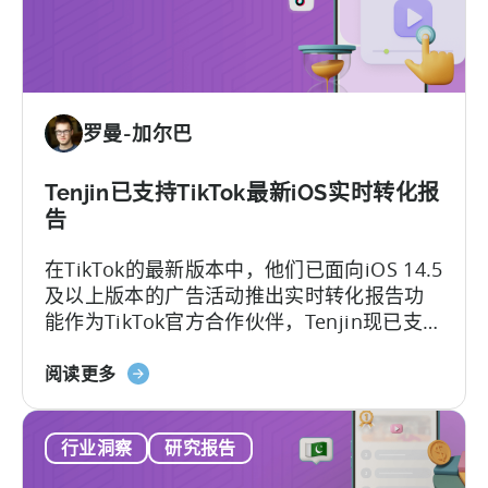
移
动
游
戏
市
罗曼-加尔巴
场：
瞄
准
Tenjin已支持TikTok最新iOS实时转化报
中
告
端
在TikTok的最新版本中，他们已面向iOS 14.5
市
及以上版本的广告活动推出实时转化报告功
场》
能作为TikTok官方合作伙伴，Tenjin现已支持
广告主接入TikTok的这个高级监测功能。
关
阅读更多
于
天
行业洞察
研究报告
神
广