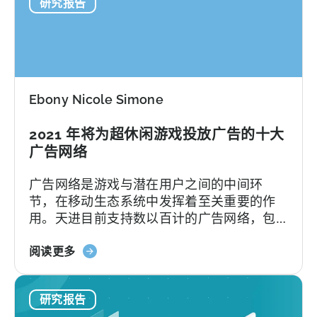
研究报告
休
第
闲
三
基
季
准
度
报
告》：
Ebony Nicole Simone
H1
2020
2021 年将为超休闲游戏投放广告的十大
广告网络
广告网络是游戏与潜在用户之间的中间环
节，在移动生态系统中发挥着至关重要的作
用。天进目前支持数以百计的广告网络，包
括知名的 SAN（自归属网络）和一些新的领
关
先者，如 TikTok。"广告网络是广告商推广游
阅读更多
于
戏并实现盈利的主要资源。
2021
研究报告
年