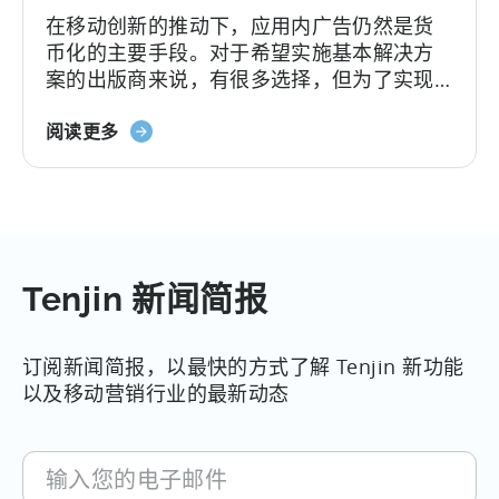
戏
在移动创新的推动下，应用内广告仍然是货
CPI
币化的主要手段。对于希望实施基本解决方
基
案的出版商来说，有很多选择，但为了实现
准
最大的潜在广告收入，货币化经理需要紧跟
报
关
市场趋势。在快速发展的移动广告货币化世
阅读更多
告
于
界中，这是...
《2017
年
天
神
广
Tenjin 新闻简报
告
货
订阅新闻简报，以最快的方式了解 Tenjin 新功能
币
以及移动营销行业的最新动态
化
报
告
输
入