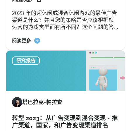
后
2023 年的超休闲或混合休闲游戏的最佳广告
续
渠道是什么？并且您的策略是否应该根据您
报
运营的游戏类型而有所不同？这个问题的答
告》
案取决于您考虑哪种指标。根据我们在 2022
（广
关
年的数据，具有最高平均 LTV 的
阅读更多
告
于
网
《2023
络
研究报告
年
和
如
国
何
家
优
排
化
名
超
+
塔巴拉克-帕拉查
休
IAP
闲
和
游
转型 2023：从广告变现到混合变现 - 推
eCPM
戏
趋
广渠道，国家，和广告变现渠道排名