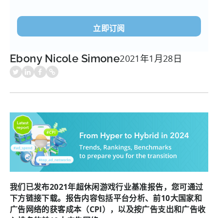
电
子
邮
件
(必
Ebony Nicole Simone
2021年1月28日
须填
写）
我们已发布2021年超休闲游戏行业基准报告，您可通过
下方链接下载。报告内容包括平台分析、前10大国家和
广告网络的获客成本（CPI），以及按广告支出和广告收