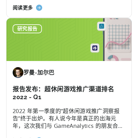
前的两年里，移动广告市场在充斥着合并和
此！
关
收购...
阅读更多
获
于
取
2022
有
研究报告
年
关
第
广
二
告
季
支
度
出、
移
CPI
罗曼-加尔巴
动
和
游
留
戏
报告发布：超休闲游戏推广渠道排名
存
开
2022 - Q1
率
发
的
2022 年第一季度的“超休闲游戏推广洞察报
商
数
告”终于出炉。有人说今年是真正的出海元
最
据
年，这次我们与 GameAnalytics 的朋友合
佳
作，在本期报告中为您带来第 1 天和第 7 天
广