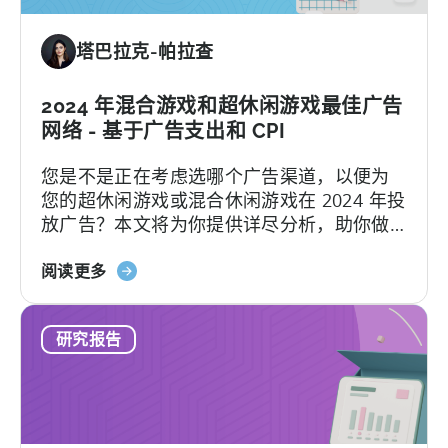
币
化
塔巴拉克-帕拉查
基
准
报
2024 年混合游戏和超休闲游戏最佳广告
告》-
网络 - 基于广告支出和 CPI
-
您是不是正在考虑选哪个广告渠道，以便为
按
您的超休闲游戏或混合休闲游戏在 2024 年投
平
放广告？本文将为你提供详尽分析，助你做
台、
出最佳决策。 让我们先来了解一下超休闲游
国
关
戏和混合休闲游戏的区别。超休闲游戏简单
阅读更多
家
于
直观，喜欢打快节奏，而混合休闲游戏在简
和
2024
单玩法基础上，增加了更多复杂功能。它们
广
研究报告
年
之间的主要差异在于盈利模式的不同：超休
告
最
闲游戏主要依赖于IAA（应用内广告）。
网
适
络
合
划
投
分