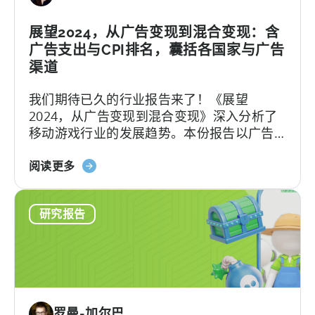
新
于
型
展望2024，从广告变现到混合变现：含
广
广
广告支出与CPI排名，囊括各国家与广告
告
告
支
渠道
收
出
我们期待已久的行业报告来了！《展望
入
和
2024，从广告变现到混合变现》深入分析了
归
CPI
移动游戏行业的发展趋势。本份报告以广告
因-
变现及混合变现两大领域为切入点，详尽描
-
关
绘了这两类游戏/运营模式的用户获取趋势。
天
阅读更多
于
神
《2024
广
研究报告
年
告
从
货
超
币
级
化
到
套
混
件
罗曼-加尔巴