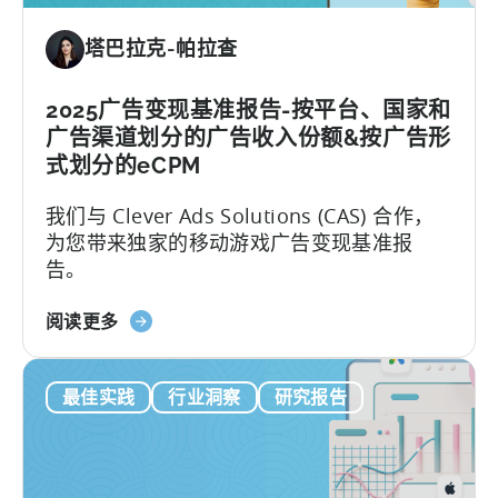
动
游
塔巴拉克-帕拉查
戏
状
况》：
2025广告变现基准报告-按平台、国家和
数
广告渠道划分的广告收入份额&按广告形
据、
式划分的eCPM
趋
我们与 Clever Ads Solutions (CAS) 合作，
势
为您带来独家的移动游戏广告变现基准报
和
告。
市
场
关
分
阅读更多
于
析
《2025
最佳实践
行业洞察
研究报告
年
广
告
货