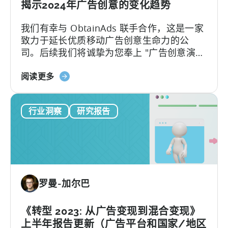
合
揭示2024年广告创意的变化趋势
和
动
CPI
我们有幸与 ObtainAds 联手合作，这是一家
力
致力于延长优质移动广告创意生命力的公
司。后续我们将诚挚为您奉上 "广告创意演
变： 赢在变化 "报告。
关
阅读更多
于
新
行业洞察
研究报告
报
告：
揭
示
2024
年
罗曼-加尔巴
制
胜
的
《转型 2023: 从广告变现到混合变现》
广
上半年报告更新（广告平台和国家/地区