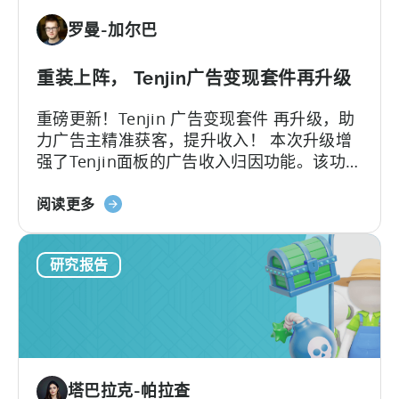
放
的
罗曼-加尔巴
混
广
合
告
型
重装上阵， Tenjin广告变现套件再升级
收
和
入
重磅更新！Tenjin 广告变现套件 再升级，助
超
份
力广告主精准获客，提升收入！ 本次升级增
休
额；
强了Tenjin面板的广告收入归因功能。该功能
闲
按
提供了广告聚合平台的用户层级与展现层级
游
广
关
数据。 这些数据通过Tenjin SDK获取，并展
阅读更多
戏
告
于
现在 UA面板中。这套新的指标能使广告主更
广
形
天
准确、自信地优化他们的广告活动。
告
式
研究报告
神
的
划
控
广
分
制
告
的
面
网
eCPM
板
络
中
-
塔巴拉克-帕拉查
的
基