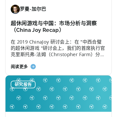
戏
罗曼-加尔巴
基
准
报
超休闲游戏与中国：市场分析与洞察
告》
（China Joy Recap）
在 2019 ChinaJoy 研讨会上：在 "中西合璧
的超休闲游戏 "研讨会上，我们的首席执行官
克里斯托弗-法姆（Christopher Farm）分享
了最新的超休闲游戏市场分析数据和见解。
关
以下是此次活动的 4 个重要见解：1.中国的
阅读更多
于
低 CPI 使其成为一个极具吸引力的市场 超休
超
闲游戏并非西方现象。事实上，发行商正越
研究报告
休
来越多地投入资源...
闲
游
戏
与
中