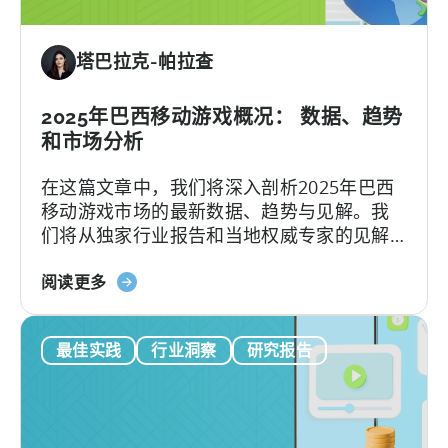
基
在南亚游戏生态系统中占据重要地位。
斯
塔巴拉克-帕拉查
坦
的
移
2025年巴西移动游戏概况： 数据、趋势
动
和市场分析
游
在这篇文章中，我们将深入剖析2025年巴西
戏
移动游戏市场的最新数据、趋势与见解。我
状
们将从独家行业报告和当地权威专家的见解
况
中，探讨推动这一显著增长的因素以及巴西
关
游戏市场的独特性。
阅读更多
于
《2025
最佳实践
行业洞察
研究报告
年
巴
西
移