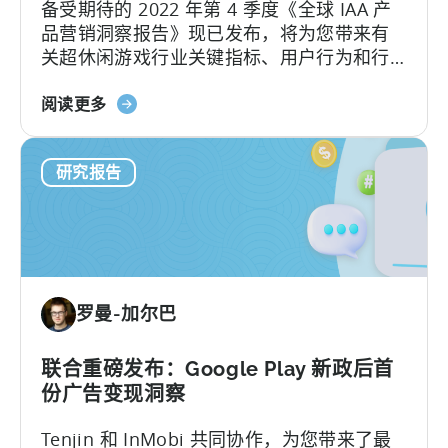
备受期待的 2022 年第 4 季度《全球 IAA 产
络、
品营销洞察报告》现已发布，将为您带来有
国
关超休闲游戏行业关键指标、用户行为和行
家
业趋势的最新观察。
和
关
阅读更多
广
于
告
《2022
货
研究报告
年
币
第
化
四
渠
季
道
度
排
超
名
罗曼-加尔巴
休
闲
游
联合重磅发布：Google Play 新政后首
戏
份广告变现洞察
CPI、
Tenjin 和 InMobi 共同协作，为您带来了最
广