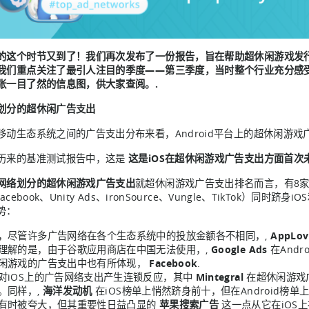
的这个时节又到了！我们再次发布了一份报告，旨在帮助超休闲游戏发
我们重点关注了最引人注目的季度——第三季度，当时整个行业充分感
张一目了然的信息图，供大家查阅。.
划分的超休闲广告支出
移动生态系统之间的广告支出分布来看，Android平台上的超休闲游戏广告
历来的基准测试报告中，这是
这是iOS在超休闲游戏广告支出方面首次未能
网络划分的超休闲游戏广告支出
就超休闲游戏广告支出排名而言，有8家广告网络
Facebook、Unity Ads、ironSource、Vungle、TikTok）同
势：
，尽管许多广告网络在各个生态系统中的投放金额各不相同，,
AppLov
理解的是，由于谷歌应用商店在中国无法使用，,
Google Ads
在And
闲游戏的广告支出中也有所体现，
Facebook
.
对iOS上的广告网络支出产生连锁反应，其中
Mintegral
在超休闲游戏广
。同样，,
海洋发动机
在iOS榜单上悄然跻身前十，但在Android榜单
有时被夸大，但其重要性日益凸显的
苹果搜索广告
这一点从它在iOS上