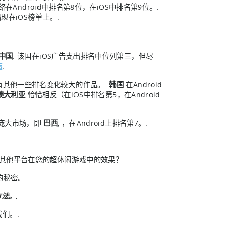
网络在Android中排名第8位，在iOS中排名第9位。.
现在iOS榜单上。.
中国
. 该国在iOS广告支出排名中位列第三，但尽
店
.
有其他一些排名变化较大的作品。.
韩国
在Android
澳大利亚
恰恰相反（在iOS中排名第5，在Android
一庞大市场，即
巴西
, ，在Android上排名第7。.
本报告中其他平台在您的超休闲游戏中的效果？
秘密。.
法。.
们。.