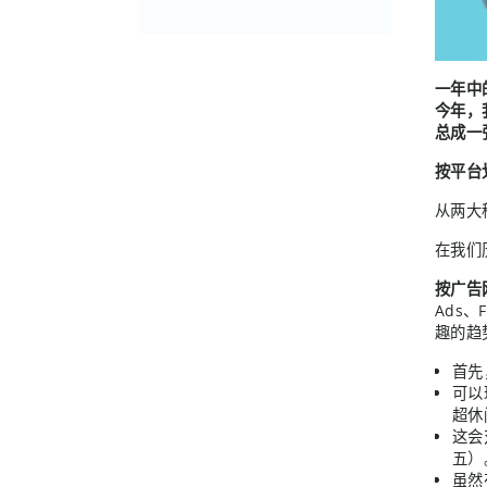
邮
件
(必
须填
写）
一年中
今年，
总成一
按平台
从两大
在我们
按广告
Ads、
趣的趋
首先
可以
超休
这会
五）
虽然