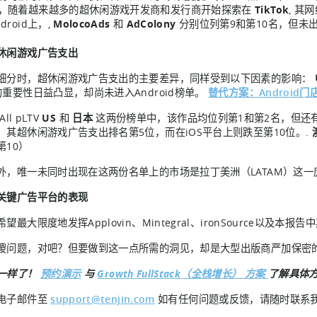
，随着越来越多的超休闲游戏开发商和发行商开始探索在
TikTok
, 其
droid上，,
MolocoAds
和
AdColony
分别位列第9和第10名，但未出
休闲游戏广告支出
细分时，超休闲游戏广告支出的主要差异，同样受到以下因素的影响：
的重要性日益凸显，却尚未进入Android榜单。
替代方案：Android门
All pLTV
US
和
日本
这两份榜单中，该作品均位列第1和第2名，但还
，其超休闲游戏广告支出排名第5位，而在iOS平台上则跌至第10位。.
第10）
外，唯一未同时出现在这两份名单上的市场是拉丁美洲（LATAM）这
关键广告平台的表现
望最大限度地发挥Applovin、Mintegral、ironSource以及
傻问题，对吧？但要做到这一点所需的洞见，却是大型出版商严加保密的
一样了！
预约演示
与
Growth FullStack（全栈增长） 方案
了解具体方
电子邮件至
support@tenjin.com
如有任何问题或反馈，请随时联系我