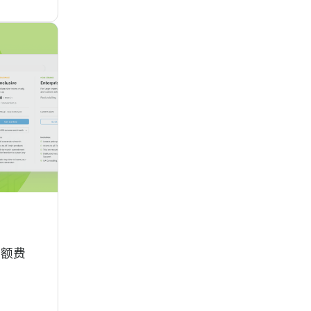
构完
–70%
超额费