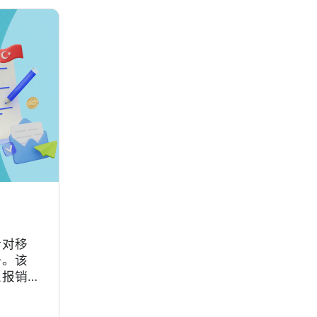
针对移
一。该
业报销
、软件
度和上