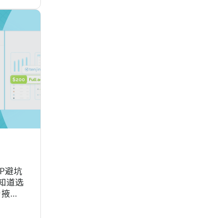
P避坑
知道选
着掖
道支持
队等