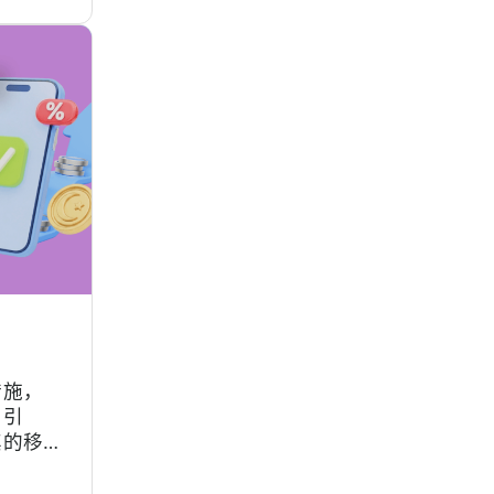
6] 对
措施，
。引
其的移
用开发
融资框