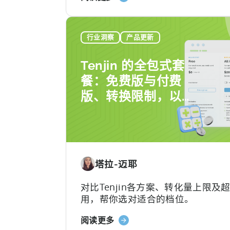
单
于
架之一。 该政府激励计划是一个结
《土
善、资金充裕的政府体系，可报销50
耳
的...
行业洞察
产品更新
其
移
Tenjin 的全包式套
动
餐：免费版与付费
应
版、转换限制，以
用
激
及您真正需要的是
励
什么
计
划
指
塔拉-迈耶
南
（2026）》
对比Tenjin各方案、转化量上限及
用，帮你选对适合的档位。
关
阅读更多