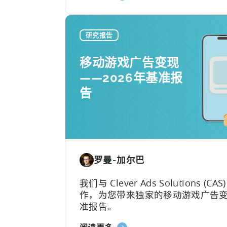
及
于
等。
您
2026
真
年
研究报告
正
最
需
佳
移动游戏广告变现
要
AppsFlyer
——2026年基准报
的
替
是
告
代
什
方
么
案：
Adjust、
Singular
与
罗曼-加尔巴
Tenjin
对
我们与 Clever Ads Solutions (CAS
比
作，为您带来独家的移动游戏广告
准报告。