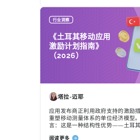
于
限因类别及项目轨道而异。[1][4][5][
土
于合适的…….
耳
行业洞察
其
移
《土耳其移动应用
动
激励计划指南》
应
（2026）
用
激
励
计
划：
您
塔拉-迈耶
的
申
应用发布商正利用政府支持的激励
请
重塑移动测量体系的单位经济模型
检
言：这是一种结构性优势——土耳
查
动应用激励计划已悄然成为全球应
清
关
阅读更多
者可利用的最重要且不稀释股权的