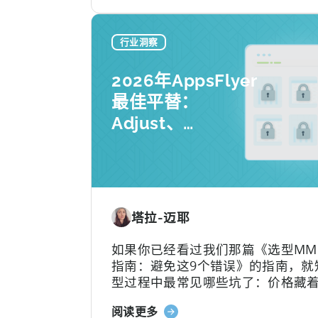
于
Tenjin
的
行业洞察
全
包
2026年AppsFlyer
套
最佳平替：
餐：
Adjust、
免
费
Singular、Tenjin
版
对比
与
付
费
塔拉-迈耶
版、
转
如果你已经看过我们那篇《选型MM
换
指南：避免这9个错误》的指南，就
限
型过程中最常见哪些坑了：价格藏
制，
着、功能层层加锁、签完合同才知
以
关
阅读更多
分三六九等、平台默认你有技术团