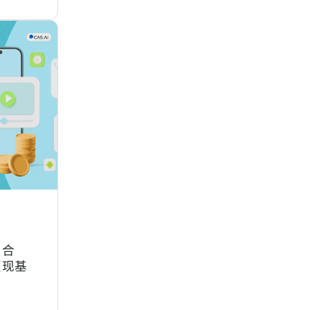
) 合
变现基