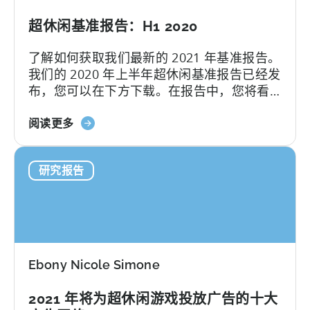
闲
超休闲基准报告：H1 2020
广
告
了解如何获取我们最新的 2021 年基准报告。
-
我们的 2020 年上半年超休闲基准报告已经发
信
布，您可以在下方下载。在报告中，您将看
息
到 2020 年前六个月超休闲游戏的 CPI 和
图
关
IPM 中位数，以及各主要国家和广告网络的
阅读更多
表
于
细分情况。此外，您还会发现...
2021
《超
年
研究报告
休
第
闲
三
基
季
准
度
报
告》：
Ebony Nicole Simone
H1
2020
2021 年将为超休闲游戏投放广告的十大