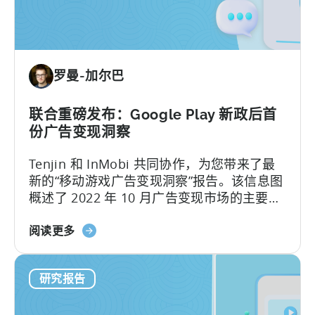
四
渠
季
道
度
排
超
名
罗曼-加尔巴
休
闲
游
联合重磅发布：Google Play 新政后首
戏
份广告变现洞察
CPI、
Tenjin 和 InMobi 共同协作，为您带来了最
广
新的“移动游戏广告变现洞察”报告。该信息图
告
概述了 2022 年 10 月广告变现市场的主要变
支
化。我们选择仅关注 10 月，目的是为了更好
出
关
的展示 2022 年 9 月 30 日生效的新 Google
阅读更多
和
于
Play 广告政策的短期影响。结果可能会让你
留
天
非常意外...
存
研究报告
神
率
和
基
InMobi