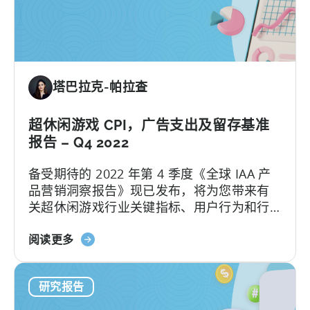
从
超
级
到
混
塔巴拉克-帕拉查
合-
-
广
超休闲游戏 CPI，广告支出及留存基准
告
报告 – Q4 2022
网
备受期待的 2022 年第 4 季度《全球 IAA 产
络、
品营销洞察报告》现已发布，将为您带来有
国
关超休闲游戏行业关键指标、用户行为和行
家
业趋势的最新观察。
和
关
阅读更多
广
于
告
《2022
货
研究报告
年
币
第
化