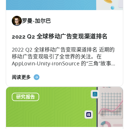
季
度
超
罗曼-加尔巴
休
闲
基
2022 Q2 全球移动广告变现渠道排名
准
2022 Q2 全球移动广告变现渠道排名 近期的
报
移动广告变现吸引了全世界的关注。在
告》
AppLovin-Unity-ironSource 的“三角”故事之
在
前的两年里，移动广告市场在充斥着合并和
此！
关
收购...
阅读更多
获
于
取
2022
有
研究报告
年
关
第
广
二
告
季
支
度
出、