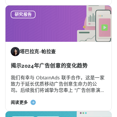
于
行业的重大发展，因为开发商将简单性和可
和
《2024
及性...
国
研究报告
年
家
从
排
超
名
级
的
动
广
力
告
塔巴拉克-帕拉查
到
支
混
出
合
揭示2024年广告创意的变化趋势
和
动
CPI
我们有幸与 ObtainAds 联手合作，这是一家
力
致力于延长优质移动广告创意生命力的公
司。后续我们将诚挚为您奉上 "广告创意演
变： 赢在变化 "报告。
关
阅读更多
于
新