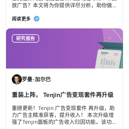
放广告？本文将为你提供详尽分析，助你做
台、
出最佳决策。 让我们先来了解一下超休闲游
国
关
戏和混合休闲游戏的区别。超休闲游戏简单
阅读更多
家
于
直观，喜欢打快节奏，而混合休闲游戏在简
和
2024
单玩法基础上，增加了更多复杂功能。它们
广
研究报告
年
之间的主要差异在于盈利模式的不同：超休
告
最
闲游戏主要依赖于IAA（应用内广告）。
网
适
络
合
划
投
分
放
的
罗曼-加尔巴
混
广
合
告
型
重装上阵， Tenjin广告变现套件再升级
收
和
入
重磅更新！Tenjin 广告变现套件 再升级，助
超
份
力广告主精准获客，提升收入！ 本次升级增
休
额；
强了Tenjin面板的广告收入归因功能。该功能
闲
按
提供了广告聚合平台的用户层级与展现层级