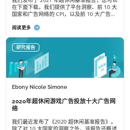
我们发布了 2021 年超休闲基准报告，您可以
大
在下面下载。我们提供了平台洞察、前 10 大
广
国家和广告网络的 CPI，以及前 10 大广告网
告
络的人均广告支出和广告收入。2020 年不乏
网
关
重大事件，包括 COVID-19 和苹果公司在
阅读更多
络
于
WWDC 2020 上宣布推出新...
《2021
研究报告
年
超
休
闲
基
准》
Ebony Nicole Simone
的
新
2020年超休闲游戏广告投放十大广告网
报
络
告
在
我们最近发布了《2020 超休闲基准报告》。
此！
除了对 10 大国家的洞察之外，该报告还概述