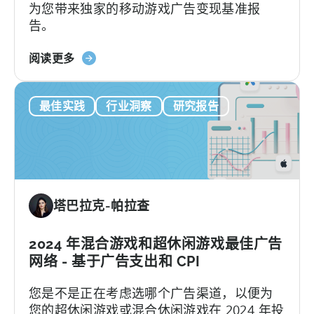
为您带来独家的移动游戏广告变现基准报
和
告。
市
场
关
分
阅读更多
于
析
《2025
最佳实践
行业洞察
研究报告
年
广
告
货
币
化
塔巴拉克-帕拉查
基
准
报
2024 年混合游戏和超休闲游戏最佳广告
告》-
网络 - 基于广告支出和 CPI
-
您是不是正在考虑选哪个广告渠道，以便为
按
您的超休闲游戏或混合休闲游戏在 2024 年投
平