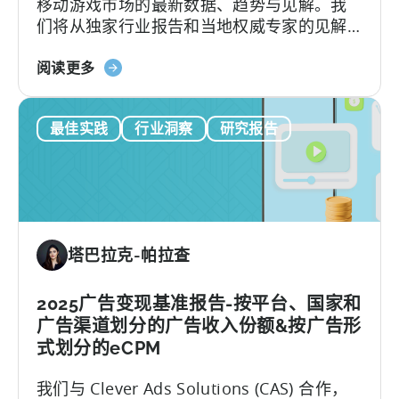
移动游戏市场的最新数据、趋势与见解。我
状
们将从独家行业报告和当地权威专家的见解
况
中，探讨推动这一显著增长的因素以及巴西
关
游戏市场的独特性。
阅读更多
于
《2025
最佳实践
行业洞察
研究报告
年
巴
西
移
动
游
塔巴拉克-帕拉查
戏
状
况》：
2025广告变现基准报告-按平台、国家和
数
广告渠道划分的广告收入份额&按广告形
据、
式划分的eCPM
趋
我们与 Clever Ads Solutions (CAS) 合作，
势