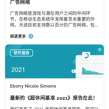
广告网络
广告网络是游戏与潜在用户之间的中间环
节，在移动生态系统中发挥着至关重要的作
用。天进目前支持数以百计的广告网络，包
括知名的 SAN（自归属网络）和一些新的领
关
先者，如 TikTok。"广告网络是广告商推广游
阅读更多
于
戏并实现盈利的主要资源。
2021
研究报告
年
超
休
闲
游
戏
Ebony Nicole Simone
广
告
最新的《超休闲基准 2021》报告在此！
的
10