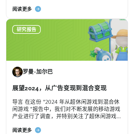
变现及混合变现两大领域为切入点，详尽描
-
关
绘了这两类游戏/运营模式的用户获取趋势。
天
阅读更多
于
神
《2024
广
研究报告
年
告
从
货
超
币
级
化
到
套
混
件
罗曼-加尔巴
合-
的
-
新
按
增
展望2024，从广告变现到混合变现
平
功
导言 在这份 "2024 年从超休闲游戏到混合休
台、
能
闲游戏 "报告中，我们对不断发展的移动游戏
广
产业进行了调查，并特别关注了超休闲游戏
告
开发商在努力采用混合休闲方式时所经历的
网
关
充满挑战的历程。这种转变代表了移动游戏
阅读更多
络