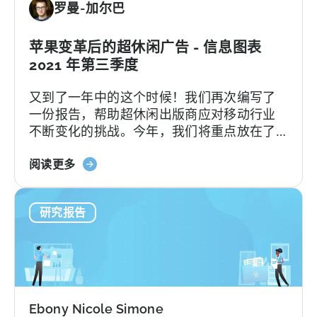
罗曼-加尔巴
广
报
告
告
的
苹果变革后的超休闲广告 - 信息图表
10
2021 年第三季度
大
又到了一年中的这个时候！我们再次编写了
广
一份报告，帮助超休闲出版商应对移动行业
告
不断变化的挑战。今年，我们将重点放在了
网
最有趣的季度：第三季度，该行业充分感受
络
关
到了苹果隐私变更的影响。我们介绍了所有
阅读更多
于
的洞察...
苹
研究报告
果
变
革
后
的
超
Ebony Nicole Simone
休