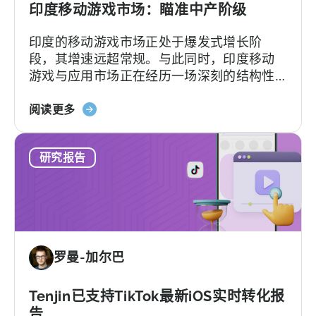
2026
印度移动游戏市场：瞄准中产阶级
年
印度的移动游戏市场正处于爆发式增长阶
基
段，其增速远超常规。与此同时，印度移动
准
游戏与应用市场正在经历一场深刻的结构性
报
转型，其核心驱动力正来源于规模持续扩大
告
关
的中产阶级。
阅读更多
于
《印
研究报告
度
移
动
游
戏
市
罗曼-加尔巴
场：
瞄
准
Tenjin已支持TikTok最新iOS实时转化报
中
告