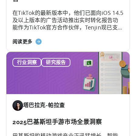
端
在TikTok的最新版本中，他们已面向iOS 14.5
市
及以上版本的广告活动推出实时转化报告功
场》
能作为TikTok官方合作伙伴，Tenjin现已支持
广告主接入TikTok的这个高级监测功能。
关
阅读更多
于
天
行业洞察
研究报告
神
广
告
商
可
使
塔巴拉克-帕拉查
用
的
最
2025巴基斯坦手游市场全景洞察
新
巴基斯坦的移动游戏产业正迅猛增长。智能
TikTok