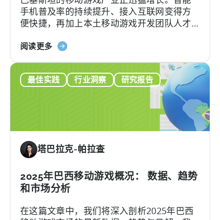
手机普及率的持续提升、接入互联网变得方
功
便快捷，再加上本土移动游戏开发团队人才
能：
辈出，都为巴基斯坦手游行业的发展注入了
iOS
关
强劲动力。根据Bloom Pakistan发布的最新
阅读更多
实
于
报告，到2026年，巴基斯坦游戏玩家人数预
时
《天
计将攀升至5090万。如此庞大的玩家规模将
转
最佳实践
行业洞察
研究报告
神：
有力推动巴基斯坦地区的游戏社群蓬勃发
换
2025
展，预计2026年巴基斯坦手游市场收入将突
报
年
破800万美元。随着全球对新兴游戏市场的兴
告
巴
趣持续上升，巴基斯坦也正积极布局，计划
基
在南亚游戏生态系统中占据重要地位。
斯
塔巴拉克-帕拉查
坦
的
移
2025年巴西移动游戏概况： 数据、趋势
动
和市场分析
游
在这篇文章中，我们将深入剖析2025年巴西
戏