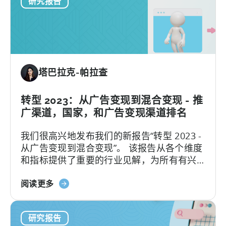
研究报告
年
和
如
国
何
家
优
排
化
名
超
+
塔巴拉克-帕拉查
休
IAP
闲
和
游
转型 2023：从广告变现到混合变现 - 推
eCPM
戏
趋
广渠道，国家，和广告变现渠道排名
和
势）
我们很高兴地发布我们的新报告“转型 2023 -
混
从广告变现到混合变现”。 该报告从各个维度
合
和指标提供了重要的行业见解，为所有有兴
休
趣过渡到新的“最热门类型”的人提供了有价值
闲
关
的信息。
阅读更多
游
于
戏
《2023
广
研究报告
年
告