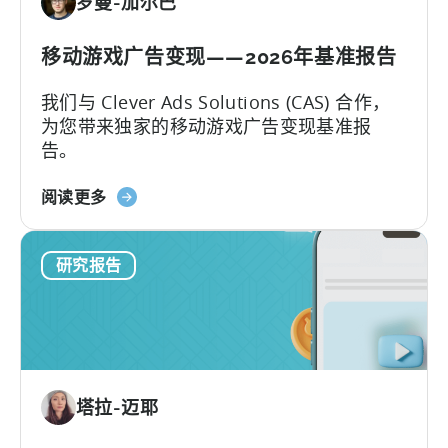
罗曼-加尔巴
移动游戏广告变现——2026年基准报告
我们与 Clever Ads Solutions (CAS) 合作，
为您带来独家的移动游戏广告变现基准报
告。
关
阅读更多
于
移
研究报告
动
游
戏
广
告
变
塔拉-迈耶
现
——