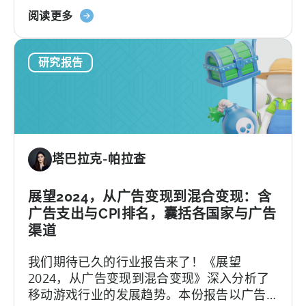
游
广
关
数据。 这些数据通过Tenjin SDK获取，并展
阅读更多
戏
告
于
现在 UA面板中。这套新的指标能使广告主更
广
形
天
准确、自信地优化他们的广告活动。
告
式
研究报告
神
的
划
控
广
分
制
告
的
面
网
eCPM
板
络
中
-
塔巴拉克-帕拉查
的
基
新
于
型
展望2024，从广告变现到混合变现：含
广
广
广告支出与CPI排名，囊括各国家与广告
告
告
支
渠道
收
出
我们期待已久的行业报告来了！《展望
入
和
2024，从广告变现到混合变现》深入分析了
归
CPI
移动游戏行业的发展趋势。本份报告以广告
因-