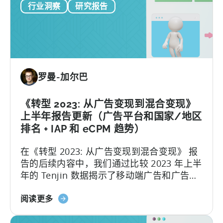
行业洞察
研究报告
报
告：
揭
示
2024
年
罗曼-加尔巴
制
胜
的
《转型 2023: 从广告变现到混合变现》
广
上半年报告更新（广告平台和国家/地区
告
排名 + IAP 和 eCPM 趋势）
创
在《转型 2023: 从广告变现到混合变现》 报
意
告的后续内容中，我们通过比较 2023 年上半
变
年的 Tenjin 数据揭示了移动端广告和广告变
化
现的最新趋势...
关
阅读更多
于
《从