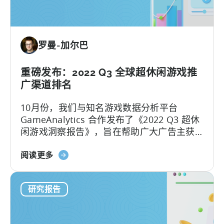
准
广
报
告
告
货
罗曼-加尔巴
币
化
的
重磅发布：2022 Q3 全球超休闲游戏推
报
广渠道排名
告：
10月份，我们与知名游戏数据分析平台
Google
GameAnalytics 合作发布了《2022 Q3 超休
Play
闲游戏洞察报告》，旨在帮助广大广告主获
更
取有关国家和平台层级的独家见解。
改
关
阅读更多
一
于
个
《2022
月
研究报告
年
后
第
三