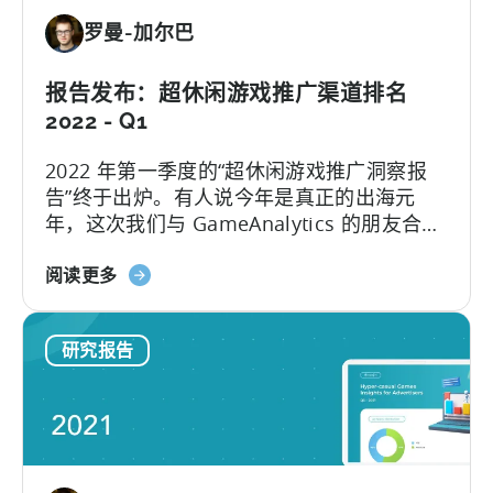
移
CPI
罗曼-加尔巴
动
和
游
留
戏
报告发布：超休闲游戏推广渠道排名
存
开
2022 - Q1
率
发
的
2022 年第一季度的“超休闲游戏推广洞察报
商
数
告”终于出炉。有人说今年是真正的出海元
最
据
年，这次我们与 GameAnalytics 的朋友合
佳
作，在本期报告中为您带来第 1 天和第 7 天
广
关
的留存基准，希望能对你的产品本身和推广
阅读更多
告
于
都带来帮助。互联网下半场，我们一起加
盈
2022
油。
利
研究报告
年
网
超
络
休
和
闲
国
游
家
戏
的