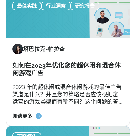
最佳实践
行业洞察
研究报告
超
级
到
混
合-
-2023
塔巴拉克-帕拉查
年
上
半
如何在2023年优化您的超休闲和混合休
年
闲游戏广告
后
2023 年的超休闲或混合休闲游戏的最佳广告
续
渠道是什么？并且您的策略是否应该根据您
报
运营的游戏类型而有所不同？这个问题的答
告》
案取决于您考虑哪种指标。根据我们在 2022
（广
关
年的数据，具有最高平均 LTV 的
阅读更多
告
于
网
《2023
络