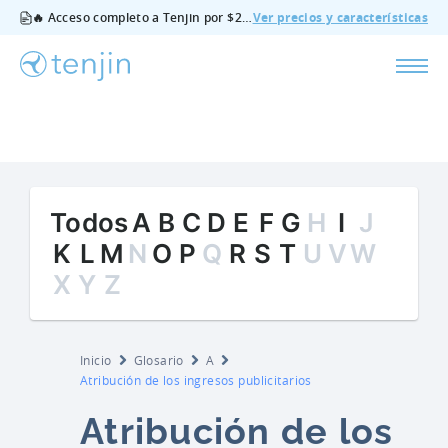
🔥 Acceso completo a Tenjin por $200/mes - todas las funciones, sin complementos, cancela cuando quieras.
Ver precios y características
Todos
A
B
C
D
E
F
G
H
I
J
K
L
M
N
O
P
Q
R
S
T
U
V
W
X
Y
Z
Inicio
Glosario
A
Atribución de los ingresos publicitarios
Atribución de los