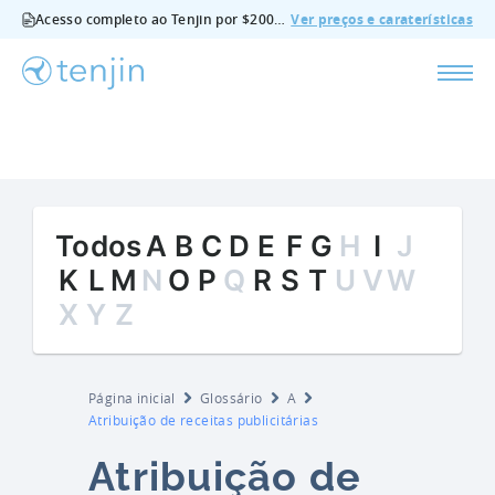
Acesso completo ao Tenjin por $200/mês - todas as funcionalidades, sem suplementos, cancelar em qualquer altura.
Ver preços e caraterísticas
Todos
A
B
C
D
E
F
G
H
I
J
K
L
M
N
O
P
Q
R
S
T
U
V
W
X
Y
Z
Página inicial
Glossário
A
Atribuição de receitas publicitárias
Atribuição de