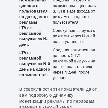
Пожизненная
Средняя по когорте
ценность
пожизненная ценность
пользователя
(LTV) в виде дохода от
по доходам от
рекламы на одного
рекламы
пользователя
LTV от
Совокупная выручка от
рекламной
рекламы через N дней
выручки за N-
после установки
день
Средняя пожизненная
LTV от
ценность (LTV)
рекламной
рекламной выручки на
выручки за N-й
одного пользователя
день на одного
через N дней после
пользователя
установки
В совокупности эти показатели дают
вам подробную динамику
монетизации рекламы по периодам
времени в
каждый канал