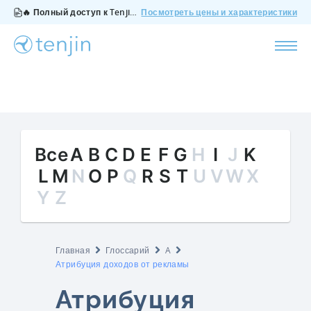
🔥 Полный доступ к Tenjin за $200/месяц - все функции, без дополнений, отмена в любое время.
Посмотреть цены и характеристики
Все
A
B
C
D
E
F
G
H
I
J
K
L
M
N
O
P
Q
R
S
T
U
V
W
X
Y
Z
Главная
Глоссарий
A
Атрибуция доходов от рекламы
Атрибуция