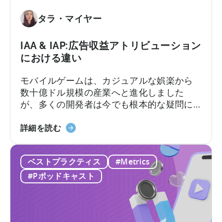
計
算
タラ・マイヤー
方
法：
IAA & IAP:広告収益アトリビューション
実
における違い
績
あ
モバイルゲームは、カジュアルな娯楽から
る
数十億ドル規模の産業へと進化しました
フ
が、多くの開発者は今でも根本的な疑問に
レ
直面しています。それは「モバイルゲーム
ー
IAA
はどのように収益を上げるのか?」という問
詳細を読む
ム
と
いです。その答えは、2つの重要な収益化モ
ワ
IAP
デル、すなわちアプリ内広告とアプリ内課
ー
ベストプラクティス
#Metrics
に
金、つまりIAAとIAPを理解し、それらを効
ク」
つ
果的に活用できるかどうかにかかっていま
#Pポッドキャスト
に
い
す。
つ
て
い
広
て