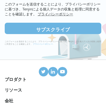
ン
このフォームを送信することにより、プライバシーポリシー
ア
ト
に基づき、Tenjinによる個人データの収集と処理に同意する
ド
（設
ことを確認します。
プライバシーポリシー
レ
定
ス
か
を
ら
入
分
力
析
このフォームを送信することにより、プライバシーポリシーに基づき、Tenjinによる個人データの収集と処理
に同意することを確認します。
プライバシーポリシー
.
ま
で）
に
つ
い
て
プロダクト
モバイルアトリビューション
リソース
連携パートナー
ブログ
会社