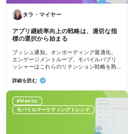
告
収
入
タラ・マイヤー
ア
ト
アプリ継続率向上の戦略は、適切な指
リ
標の選択から始まる
ビ
ュ
プッシュ通知。オンボーディング最適化。
ー
エンゲージメントループ。モバイルパブリ
シ
ッシャーはこれらのリテンション戦略を熟
ョ
知しています。
ン
ア
詳細を読む
の
プ
違
リ
い
#Metrics
の
リ
モバイルマーケティングトレンド
テ
ン
シ