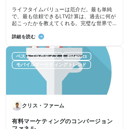
な
ライフタイムバリューは厄介だ。最も単純
洞
で、最も信頼できるLTV計算は、過去に何が
察
起こったかを教えてくれる。完璧な世界で
に
あれば、それで十分だろう。しかし、通常
活
LTV201
は未来を知りたいと思うものであり、それ
詳細を読む
用
に
はより複雑なモデルを構築することを意味
す
つ
する。"複雑 "とは、多くのことを意味す
る
ベストプラクティス
#Metrics
い
る。
こ
て
モバイルマーケティングトレンド
と
シ
に
ン
つ
プ
い
ル
て
な
予
クリス・ファーム
測
方
有料マーケティングのコンバージョン
法
ファネル