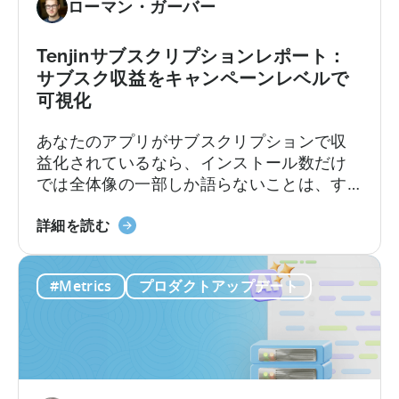
ローマン・ガーバー
Tenjinサブスクリプションレポート：
サブスク収益をキャンペーンレベルで
可視化
あなたのアプリがサブスクリプションで収
益化されているなら、インストール数だけ
では全体像の一部しか語らないことは、す
でにご存知でしょう。トライアル、コンバ
「Tenjin
ージョン、継続更新、解約のそれぞれが収
詳細を読む
Subscriptions
益に独自の影響を与えます。それらの点と
Reporting」
ユーザー獲得(UA)データとを結びつけること
#Metrics
プロダクトアップデート
に
は、これまで複数のソースからデータを引
つ
き出し、手作業でつなぎ合わせることを意
い
味していました。Tenjinサブスクリプション
て：
レポートは、これらすべてを、あなたがす
サ
でに扱っているUAデータと共に、ダッシュ
ブ
ボード内に連携いたします。