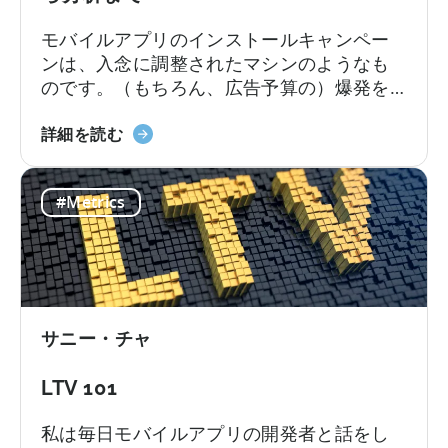
ー
ジ
モバイルアプリのインストールキャンペー
ョ
ンは、入念に調整されたマシンのようなも
ン
のです。（もちろん、広告予算の）爆発を
フ
防ぐためには、すべてのパーツの最適化が
ァ
モ
必要です。クリエイティブの編集から、実
詳細を読む
ネ
バ
用的なインサイトへのアナリティクスの解
ル
イ
釈まで、成功するためにはすべてを正しく
に
#Metrics
ル
行う必要があります。私たちは、広告の立
つ
ア
ち上げから運用開始までの7つのヒントをま
い
プ
とめました。
て
リ
イ
ン
サニー・チャ
ス
ト
LTV 101
ー
ル
私は毎日モバイルアプリの開発者と話をし
キ