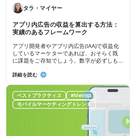
い
ル
て：
タラ・マイヤー
で
デ
の
ー
可
アプリ内広告の収益を算出する方法：
タ
視
実績のあるフレームワーク
を
化
直
アプリ開発者やアプリ内広告(IAA)で収益化
接
しているマーケターであれば、おそらく既
ク
に課題をご存知でしょう。数字が必ずしも
エ
一致しない場合、広告収益を正確に計算す
リ
「ア
るにはどうすればよいのでしょうか？ある
詳細を読む
す
プ
ダッシュボードでは広告収益が5万ドルと表
る
リ
示されるのに、別のダッシュボードでは4万
ベストプラクティス
#Metrics
内
8千ドルと表示されるかもしれません。広告
広
メディエーションプラットフォームは1つの
モバイルマーケティングトレンド
告
数字を報告しますが、広告…
の
収
益