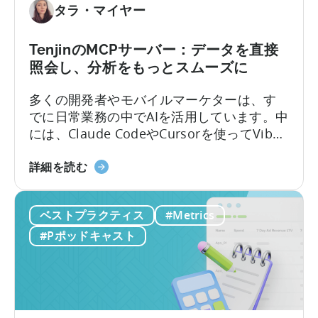
タラ・マイヤー
ス
ク
リ
TenjinのMCPサーバー：データを直接
プ
照会し、分析をもっとスムーズに
シ
多くの開発者やモバイルマーケターは、す
ョ
でに日常業務の中でAIを活用しています。中
ン
には、Claude CodeやCursorを使ってVibe
収
Codingでアプリを作るエンジニアもいるほ
益
Tenjin
どです。しかし、いざデータ分析となると
詳細を読む
の
の
途端に手間がかかります。モバイルチーム
キ
MCP
は、ダッシュボードからスクリーンショッ
ャ
ベストプラクティス
#Metrics
サ
トや表を切り取ってチャットに貼り付け、
ン
ー
点滅するカーソルを待つ…そんな光景がよく
ペ
#Pポッドキャスト
バ
見られます。
ー
ー
ン
に
レ
つ
ベ