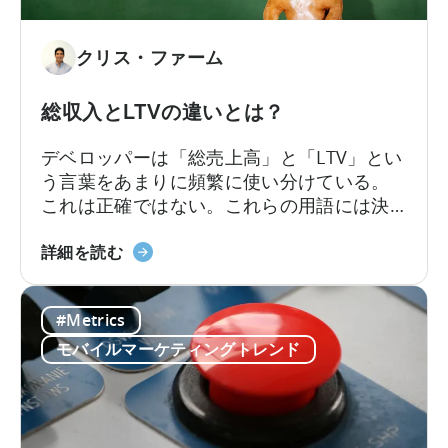
益
化
クリス・ファーム
の
予
測
総収入とLTVの違いとは？
LTV
デベロッパーは「総売上高」と「LTV」とい
に
う言葉をあまりに頻繁に使い分けている。
つ
これは正確ではない。これらの用語には決
い
定的な違いがあります。この違いを考慮し
て：
総
ないと、企業はアプリのパフォーマンスを
詳細を読む
4
収
誤って解釈し、ビジネス上の判断を誤るこ
つ
入
とになります。成長イニシアチブを軌道に
の
#Metrics
と
乗せ、費用対効果を維持するために、違い
課
LTV
を明確にし、...
モバイルマーケティングトレンド
題
の
を
違
解
い
決
と