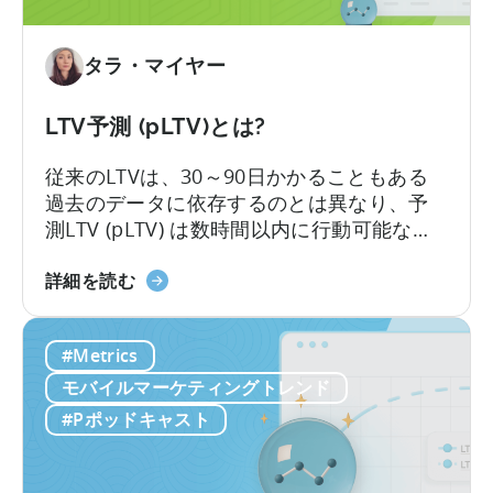
ョ
ン
戦
タラ・マイヤー
略
は
LTV予測 (pLTV)とは?
適
切
従来のLTVは、30～90日かかることもある
な
過去のデータに依存するのとは異なり、予
指
測LTV (pLTV) は数時間以内に行動可能な予
標
測を提供します。当社のpLTVは、過去のパ
の
LTV
ターンや知見と現在の行動シグナルを組み
詳細を読む
選
予
合わせ、即座に実行可能な予測を実現しま
択
測
す。これにより、最適なタイミングでキャ
#Metrics
か
（pLTV）
ンペーンやチャネルを最適化し、より迅速
ら
と
に行動を起こすことが可能になります。
モバイルマーケティングトレンド
始
は？
#Pポッドキャスト
ま
る