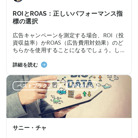
に
つ
ROIとROAS：正しいパフォーマンス指
い
標の選択
て
広告キャンペーンを測定する場合、ROI（投
資収益率）かROAS（広告費用対効果）のど
ちらかを使用することになるでしょう。し
かし、これらの測定は完全に互換性がある
ROI
わけではなく、それぞれに戦略的な用途が
詳細を読む
と
あります。数年前であれば、ほとんどの企
ROAS
業は微妙に異なる測定方法に変更する価値
ベストプラクティス
#Metrics
に
があるかどうかを検討することを止めなか
つ
っただろう。しかし、今日では...
い
て：
正
し
サニー・チャ
い