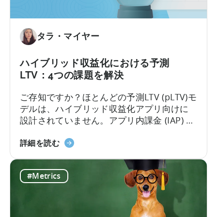
タラ・マイヤー
ハイブリッド収益化における予測
LTV：4つの課題を解決
ご存知ですか？ほとんどの予測LTV (pLTV)モ
デルは、ハイブリッド収益化アプリ向けに
設計されていません。アプリ内課金 (IAP) と
アプリ内広告の両方で収益化を行う場合、
ハ
ユーザー行動は急速に複雑化します。標準
詳細を読む
イ
的なLTVモデルでは対応できず、ほとんどの
ブ
pLTV指標も同様です。
#Metrics
リ
ッ
ド
収