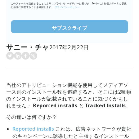
このフォームを送信することにより、プライバシーポリシーに基づき、Tenjinによる個人データの収集
ア
と処理に同意することを確認します。
プライバシーポリシー
ド
レ
ス
を
入
サニー・チャ
2017年2月22日
力
(必
須)
当社のアトリビューション機能を使用してメディアソ
ース別のインストール数を追跡すると、そこには2種類
のインストールが記載されていることに気づくかもし
れません：
Reported installs
と
Tracked Installs
.
その違いは何ですか？
Reported installs
これは、広告ネットワークが貴社
のキャンペーンに誘導したと主張するインストール