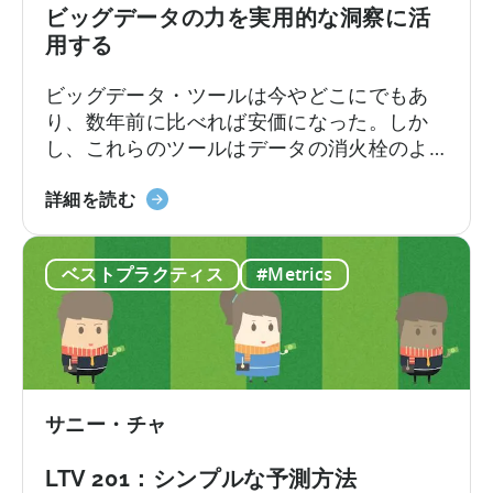
パ
ビッグデータの力を実用的な洞察に活
フ
用する
ォ
ー
ビッグデータ・ツールは今やどこにでもあ
マ
り、数年前に比べれば安価になった。しか
ン
し、これらのツールはデータの消火栓のよ
ス
うな "何 "を提供してくれるが、それを "ど
指
ビ
のように "使うかは提供してくれない。例え
詳細を読む
標
ッ
ば、ゲームアプリの開発者は、何百万もの
の
グ
データポイントを収集するためのツールを
選
ベストプラクティス
#Metrics
デ
簡単にセットアップすることができる。
択
ー
タ
の
力
を
サニー・チャ
実
用
LTV 201：シンプルな予測方法
的