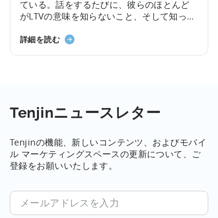
ている。話をするたびに、彼らのほとんど
ャ
がLTVの意味を知らないこと、そして知って
ン
いても計算があやふやなことに驚かされ
ペ
LTV101
る。この投稿は、専門家レベルとは言わな
詳細を読む
ー
に
いまでも（難しい注文だ！）、開発者がス
ン
つ
ピードアップできるようにすることを意図
を
い
している。何を...
最
て
適
化
Tenjinニュースレター
す
る
た
Tenjinの機能、新しいコンテンツ、およびモバイ
め
ル マーケティングスペースの更新について、ご
の
登録をお願いいたします。
7
つ
メ
の
ー
ヒ
ル