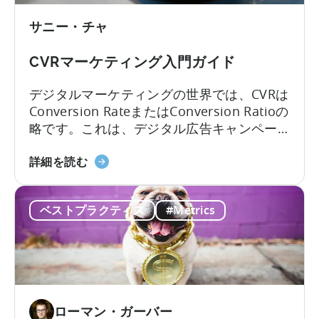
は？
サニー・チャ
CVRマーケティング入門ガイド
デジタルマーケティングの世界では、CVRは
Conversion RateまたはConversion Ratioの
略です。これは、デジタル広告キャンペー
ン、モバイルアプリケーション、商用ウェ
CVR
ブサイトの重要なパフォーマンス指標で
詳細を読む
マ
す。コンバージョン」という言葉は、最終
ー
的な望ましい結果が達成されることを意味
ベストプラクティス
#Metrics
ケ
します。コンバージョンとは
テ
ィ
ン
グ
入
ローマン・ガーバー
門』