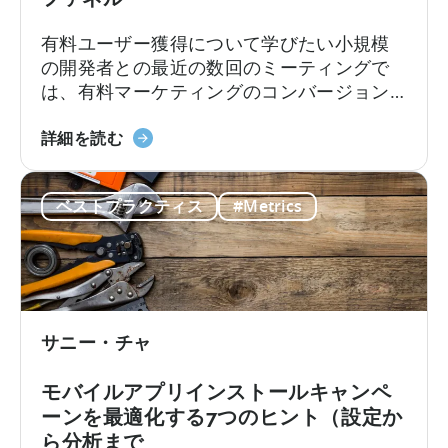
有料ユーザー獲得について学びたい小規模
の開発者との最近の数回のミーティングで
は、有料マーケティングのコンバージョン
ファネルについて話しました。最初は単純
有
な概念のように思えますが、マーケターが
詳細を読む
料
初めてインストールを購入し始める時に
マ
は、おそらく理解すべき最も重要な概念で
ベストプラクティス
#Metrics
ー
しょう。このスライドは、コンバージョン
ケ
ファネルについてまとめたものです。
テ
ィ
ン
グ
サニー・チャ
の
コ
モバイルアプリインストールキャンペ
ン
ーンを最適化する7つのヒント（設定か
バ
ら分析まで