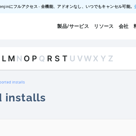
でTenjinにフルアクセス - 全機能、アドオンなし、いつでもキャンセル可能。
製品/サービス
リソース
会社
L
M
N
O
P
Q
R
S
T
U
V
W
X
Y
Z
orted installs
 installs