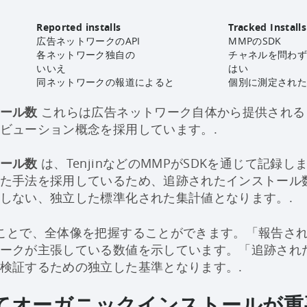
Reported installs
Tracked Installs
広告ネットワークのAPI
MMPのSDK
各ネットワーク独自の
チャネルを問わ
いいえ
はい
同ネットワークの報道によると
個別に測定され
ール数
これらは広告ネットワーク自体から提供される
ビューション概念を採用しています。.
ール数
は、TenjinなどのMMPがSDKを通じて記録し
た手法を採用しているため、追跡されたインストール
しない、独立した標準化された集計値となります。.
ことで、全体像を把握することができます。「報告さ
ークが主張している数値を示しています。「追跡され
検証するための独立した基準となります。.
てオーガニックインストールが重