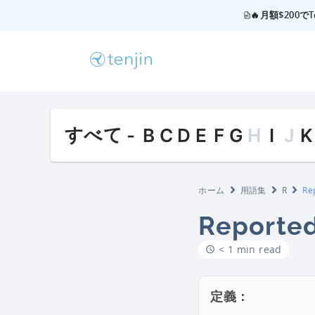
🔥月額$200
すべて
-
B
C
D
E
F
G
H
I
J
K
ホーム
用語集
R
Rep
Reported
< 1 min read
定義：