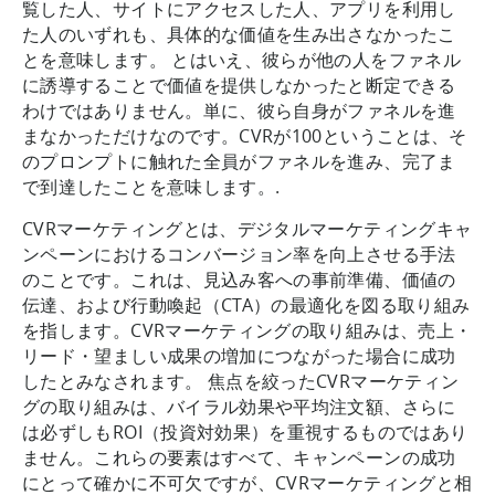
覧した人、サイトにアクセスした人、アプリを利用し
た人のいずれも、具体的な価値を生み出さなかったこ
とを意味します。 とはいえ、彼らが他の人をファネル
に誘導することで価値を提供しなかったと断定できる
わけではありません。単に、彼ら自身がファネルを進
まなかっただけなのです。CVRが100ということは、そ
のプロンプトに触れた全員がファネルを進み、完了ま
で到達したことを意味します。.
CVRマーケティングとは、デジタルマーケティングキャ
ンペーンにおけるコンバージョン率を向上させる手法
のことです。これは、見込み客への事前準備、価値の
伝達、および行動喚起（CTA）の最適化を図る取り組み
を指します。CVRマーケティングの取り組みは、売上・
リード・望ましい成果の増加につながった場合に成功
したとみなされます。 焦点を絞ったCVRマーケティン
グの取り組みは、バイラル効果や平均注文額、さらに
は必ずしもROI（投資対効果）を重視するものではあり
ません。これらの要素はすべて、キャンペーンの成功
にとって確かに不可欠ですが、CVRマーケティングと相