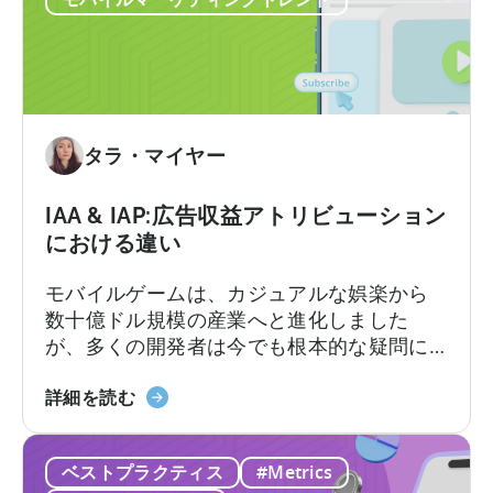
さ
ク
せ
リ
る
エ
無
イ
料
テ
の
ィ
タラ・マイヤー
AI
ブ
ツ
に
IAA & IAP:広告収益アトリビューション
ー
つ
における違い
ル
い
て：
モバイルゲームは、カジュアルな娯楽から
今
数十億ドル規模の産業へと進化しました
す
が、多くの開発者は今でも根本的な疑問に
ぐ
直面しています。それは「モバイルゲーム
AI
IAA
はどのように収益を上げるのか?」という問
詳細を読む
ワ
と
いです。その答えは、2つの重要な収益化モ
ー
IAP
デル、すなわちアプリ内広告とアプリ内課
ク
ベストプラクティス
#Metrics
に
金、つまりIAAとIAPを理解し、それらを効