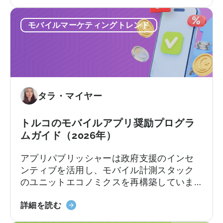
モ
手数料、ソフトウェア費用、市場参入費用
バ
の一部を払い戻します。支援率や上限額は
モバイルマーケティングトレンド
イ
カテゴリーやプログラムトラックによって
ル
異なります。[1][4][5][6] 適切な企業にとっ
ア
て、これは国際展開において大きな差を生
プ
む可能性があります。[1][5][7]
リ
奨
タラ・マイヤー
励
プ
ロ
トルコのモバイルアプリ奨励プログラ
グ
ムガイド（2026年）
ラ
アプリパブリッシャーは政府支援のインセ
ム」
ンティブを活用し、モバイル計測スタック
に
のユニットエコノミクスを再構築していま
つ
す。
い
『ト
詳細を読む
て：
ル
申