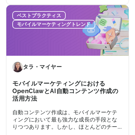
年
そしてほとんどのチームが実際に持ってい
て：
の
る技術リソースをはるかに超えることを前
無
ベストプラクティス
AppsFlyer
提としたプラットフォームなどです。この
料
に
記事では…
プ
モバイルマーケティングトレンド
代
ラ
わ
ン
る
と
ベ
有
ス
料
ト
タラ・マイヤー
プ
な
ラ
代
ン、
モバイルマーケティングにおける
替
コ
OpenClawとAI自動コンテンツ作成の
サ
ン
活用方法
ー
バ
ビ
ー
自動コンテンツ作成は、モバイルマーケテ
ス：
ジ
ィングにおいて最も強力な成長の手段とな
Adjust
ョ
りつつあります。しかし、ほとんどのチー
vs
ン
ムは依然として旧来の方法で行っていま