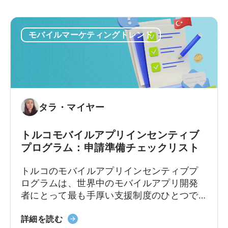
モバイルマーケティングトレンド
タラ・マイヤー
トルコモバイルアプリインセンティブ
プログラム：申請準備チェックリスト
トルコのモバイルアプリインセンティブプ
ログラムは、世界中のモバイルアプリ開発
者にとって最も手厚い支援制度のひとつで
す。この枠組みでは、輸出志向の企業に対
「Türkiye
し、対象となる広告費、プラットフォーム
詳細を読む