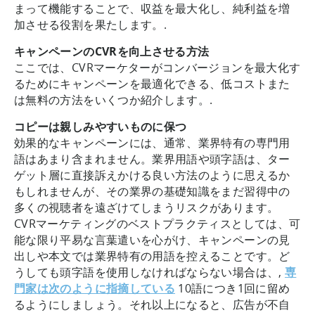
まって機能することで、収益を最大化し、純利益を増
加させる役割を果たします。.
キャンペーンのCVRを向上させる方法
ここでは、CVRマーケターがコンバージョンを最大化す
るためにキャンペーンを最適化できる、低コストまた
は無料の方法をいくつか紹介します。.
コピーは親しみやすいものに保つ
効果的なキャンペーンには、通常、業界特有の専門用
語はあまり含まれません。業界用語や頭字語は、ター
ゲット層に直接訴えかける良い方法のように思えるか
もしれませんが、その業界の基礎知識をまだ習得中の
多くの視聴者を遠ざけてしまうリスクがあります。
CVRマーケティングのベストプラクティスとしては、可
能な限り平易な言葉遣いを心がけ、キャンペーンの見
出しや本文では業界特有の用語を控えることです。ど
うしても頭字語を使用しなければならない場合は、,
専
門家は次のように指摘している
10語につき1回に留め
るようにしましょう。それ以上になると、広告が不自