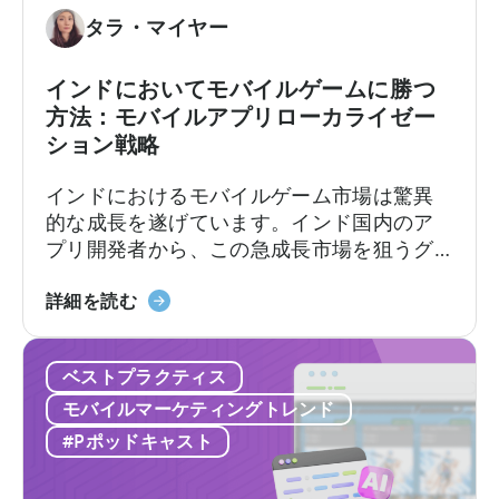
い
方
タラ・マイヤー
る
法：
理
実
インドにおいてモバイルゲームに勝つ
由」
績
方法：モバイルアプリローカライゼー
に
あ
ション戦略
つ
る
い
フ
インドにおけるモバイルゲーム市場は驚異
て
レ
的な成長を遂げています。インド国内のア
ー
プリ開発者から、この急成長市場を狙うグ
ム
ローバルなデベロッパーまで、モバイルア
ワ
「イ
プリのローカライゼーションと消費者動向
詳細を読む
ー
ン
を理解することが極めて重要です。
ク」
ド
に
ベストプラクティス
の
つ
モ
モバイルマーケティングトレンド
い
バ
#Pポッドキャスト
て
イ
ル