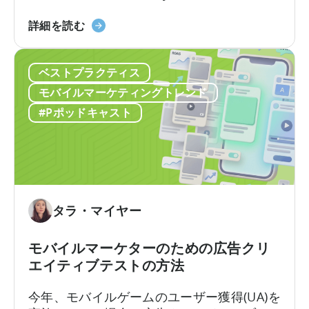
の
に
リ広告で最も誤解されがちな用語のいくつ
キ
活
「Google
かを解説します。Google社内で約10年、そ
詳細を読む
ャ
用
の
のうち6年はアプリ広告セールスチームを率
ン
す
ODM
いた経験を持つAshleyは、なかなか得難い
ペ
ベストプラクティス
る
と
視点を共有します。彼女はこれらのプロダ
ー
か」
ICM
クトがどのように構築されたか、そしてそ
モバイルマーケティングトレンド
ン
に
に
れらが実際の世界でどのように機能するか
#Pポッドキャスト
レ
つ
つ
を知っているのです。
ベ
い
い
ル
て
て：
で
2026
の
年
可
に
タラ・マイヤー
視
ア
化
プ
モバイルマーケターのための広告クリ
リ
エイティブテストの方法
広
告
今年、モバイルゲームのユーザー獲得(UA)を
主