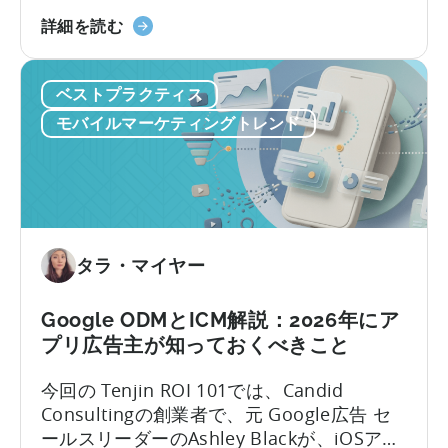
でにご存知でしょう。トライアル、コンバ
を
「Tenjin
ージョン、継続更新、解約のそれぞれが収
活
詳細を読む
Subscriptions
益に独自の影響を与えます。それらの点と
用
Reporting」
ユーザー獲得(UA)データとを結びつけること
し
ベストプラクティス
に
は、これまで複数のソースからデータを引
た
つ
き出し、手作業でつなぎ合わせることを意
自
モバイルマーケティングトレンド
い
味していました。Tenjinサブスクリプション
動
て：
レポートは、これらすべてを、あなたがす
コ
サ
でに扱っているUAデータと共に、ダッシュ
ン
ブ
ボード内に連携いたします。
テ
ス
ン
ク
タラ・マイヤー
ツ
リ
作
プ
成
Google ODMとICM解説：2026年にア
シ
を
プリ広告主が知っておくべきこと
ョ
ど
ン
の
今回の Tenjin ROI 101では、Candid
収
よ
Consultingの創業者で、元 Google広告 セ
益
う
ールスリーダーのAshley Blackが、iOSアプ