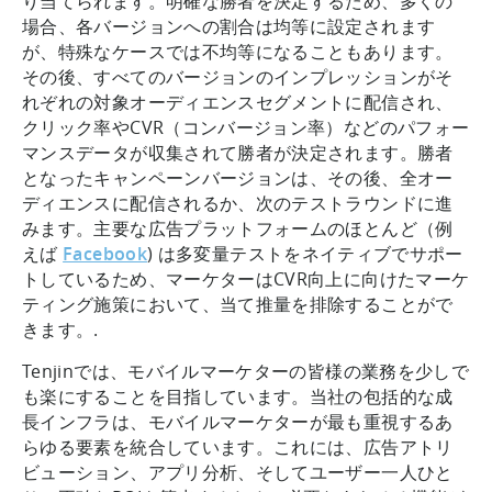
り当てられます。明確な勝者を決定するため、多くの
場合、各バージョンへの割合は均等に設定されます
が、特殊なケースでは不均等になることもあります。
その後、すべてのバージョンのインプレッションがそ
れぞれの対象オーディエンスセグメントに配信され、
クリック率やCVR（コンバージョン率）などのパフォー
マンスデータが収集されて勝者が決定されます。勝者
となったキャンペーンバージョンは、その後、全オー
ディエンスに配信されるか、次のテストラウンドに進
みます。主要な広告プラットフォームのほとんど（例
えば
Facebook
) は多変量テストをネイティブでサポー
トしているため、マーケターはCVR向上に向けたマーケ
ティング施策において、当て推量を排除することがで
きます。.
Tenjinでは、モバイルマーケターの皆様の業務を少しで
も楽にすることを目指しています。当社の包括的な成
長インフラは、モバイルマーケターが最も重視するあ
らゆる要素を統合しています。これには、広告アトリ
ビューション、アプリ分析、そしてユーザー一人ひと