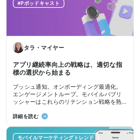
フ
つ
果的に活用できるかどうかにかかっていま
#Pポッドキャスト
ロ
い
す。
ー
て
を
広
導
告
入
収
す
入
タラ・マイヤー
べ
ア
き
ト
アプリ継続率向上の戦略は、適切な指
10
リ
標の選択から始まる
の
ビ
理
ュ
プッシュ通知。オンボーディング最適化。
由
ー
エンゲージメントループ。モバイルパブリ
シ
ッシャーはこれらのリテンション戦略を熟
ョ
知しています。
ン
ア
詳細を読む
の
プ
違
リ
い
モバイルマーケティングトレンド
の