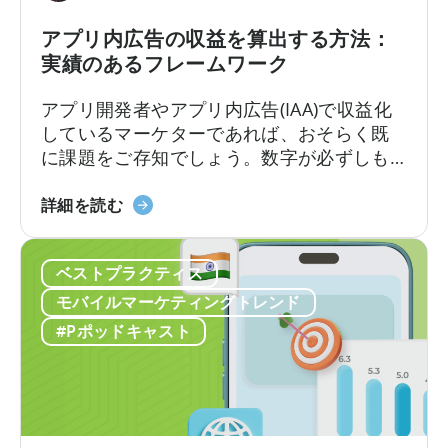
デ
バ
ー
イ
アプリ内広告の収益を算出する方法：
タ
ル
実績のあるフレームワーク
を
ユ
直
ー
アプリ開発者やアプリ内広告(IAA)で収益化
接
ザ
しているマーケターであれば、おそらく既
ク
ー
に課題をご存知でしょう。数字が必ずしも
エ
獲
一致しない場合、広告収益を正確に計算す
リ
得
「ア
るにはどうすればよいのでしょうか？ある
詳細を読む
す
の
プ
ダッシュボードでは広告収益が5万ドルと表
る
あ
リ
示されるのに、別のダッシュボードでは4万
ベストプラクティス
り
内
8千ドルと表示されるかもしれません。広告
方
広
メディエーションプラットフォームは1つの
モバイルマーケティングトレンド
を
告
数字を報告しますが、広告…
#Pポッドキャスト
再
の
定
収
義
益
し
計
て
算