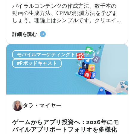
リ
バイラルコンテンツの作成方法、数千本の
エ
動画の生成方法、CPMの削減方法を学びま
イ
しょう。理論上はシンプルです。クリエイ
テ
ターを雇い、動画を作成し、視聴回数を増
ィ
「バ
やし、バイラル化させ、低コストで新規ユ
詳細を読む
ブ
イ
ーザーを獲得する。しかし、実際のとこ
テ
ラ
ろ、実行は決して簡単ではありません。こ
ス
モバイルマーケティングトレンド
ル
こ数年、モバイルアプリは従来の有料ユー
ト
コ
ザー獲得から方向転換し、...
#Pポッドキャスト
の
ン
実
テ
施
ン
方
ツ
法
生
に
成
タラ・マイヤー
つ
マ
い
シ
ゲームからアプリ投資へ：2026年にモ
て
ン
バイルアプリポートフォリオを多様化