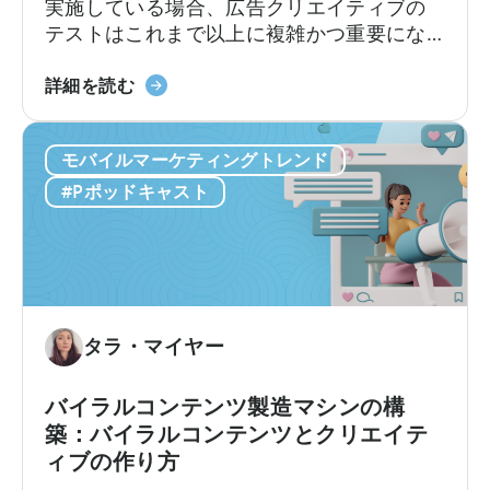
実施している場合、広告クリエイティブの
が
テストはこれまで以上に複雑かつ重要にな
知
っています。クリエイティブ競争は現実の
っ
モ
ものとなっています。新たな課題は、十分
詳細を読む
て
バ
な数のクリエイティブを制作することでは
お
イ
なく、それらを適切にテストし、最良のも
く
モバイルマーケティングトレンド
ル
のを選別できるかどうかです。最近の…
べ
マ
#Pポッドキャスト
き
ー
こ
ケ
と」
タ
ー
の
た
タラ・マイヤー
め
の
バイラルコンテンツ製造マシンの構
広
築：バイラルコンテンツとクリエイテ
告
ィブの作り方
ク