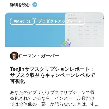
Singular
制
「モ
す。加速し続けるコンテンツサイクルに追
詳細を読む
vs
限、
バ
いつこうとしながら、複数のプラットフォ
Tenjin
そ
イ
ームにわたるコンテンツのアイデア出し、
#Metrics
プロダクトアップデート
し
ル
スクリプト作成、編集、公開を手作業で行
て
マ
っているのです。
実
ー
際
ケ
に
テ
必
ィ
ローマン・ガーバー
要
ン
な
グ
も
に
Tenjinサブスクリプションレポート：
の
お
サブスク収益をキャンペーンレベルで
い
可視化
て
あなたのアプリがサブスクリプションで収
OpenClaw
益化されているなら、インストール数だけ
と
では全体像の一部しか語らないことは、す
AI