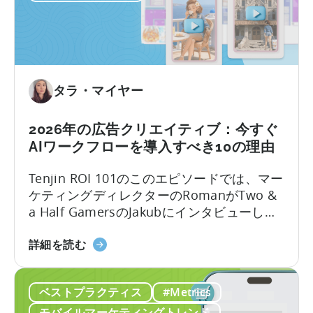
ロ
の
ー
ロ
に
ー
つ
カ
い
ラ
て：
タラ・マイヤー
イ
2026
ズ
年
2026年の広告クリエイティブ：今すぐ
戦
に
AIワークフローを導入すべき10の理由
略」
モ
に
バ
Tenjin ROI 101のこのエピソードでは、マー
つ
イ
ケティングディレクターのRomanがTwo &
い
ル
a Half GamersのJakubにインタビューし、
て
ゲ
モバイルゲーム広告の地殻変動について議
ー
2026
論します。Jakubはユーザー獲得と広告クリ
詳細を読む
ム
年
エイティブ制作における豊富な経験を持っ
を
の
ています。
成
ベストプラクティス
#Metrics
広
長
告
モバイルマーケティングトレンド