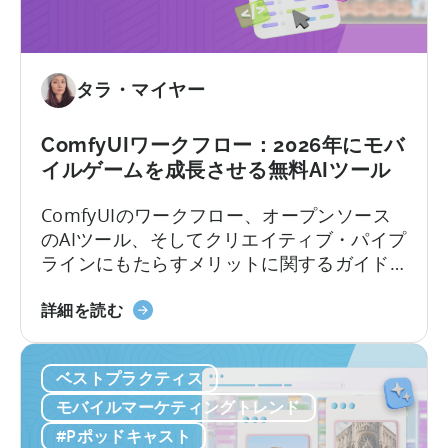
ゲ
ー
ム
市
タラ・マイヤー
場
で
ComfyUIワークフロー：2026年にモバ
成
イルゲームを成長させる無料AIツール
功
す
ComfyUIのワークフロー、オープンソース
る
のAIツール、そしてクリエイティブ・パイプ
方
ラインにもたらすメリットに関するガイド
法：
モバイルゲームスタジオでは、中国を起点
モ
ComfyUI
に静かな革命が起きています。 現地のチー
詳細を読む
バ
の
ムは、オープンソースのAIツールを活用する
イ
ワ
ことで、人員を増やさずにユーザー獲得
ル
ベストプラクティス
ー
（UA）を10倍に拡大しています。こうした
ア
ク
迅速にスケールできるチームは、何百もの
モバイルマーケティングトレンド
プ
フ
広告クリエイティブをテストしており...
#Pポッドキャスト
リ