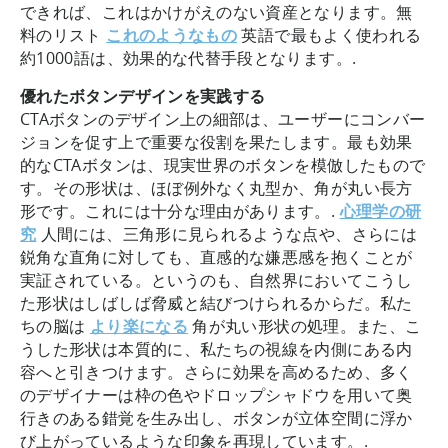
できれば、これはかけがえのない資産となります。無
料のリスト
これのようなもの
英語で最もよく使われる
約1000語は、効果的な代替手段となります。.
優れたボタンデザインを実践する
CTAボタンのデザイン上の細部は、ユーザーにコンバー
ジョンを促す上で重要な役割を果たします。最も効果
的なCTAボタンは、現実世界のボタンを模倣したもので
す。その形状は、ほぼ例外なく丸型か、角が丸い長方
形です。これには十分な理由があります。.
心理学の研
究
人間には、三角形に見られるような点や、さらには
鋭角な直角に対しても、直感的な嫌悪感を抱くことが
実証されている。というのも、自然界においてこうし
た形状はしばしば脅威と結びつけられるからだ。私た
ちの脳は
より楽になる
角が丸い形状の処理。また、こ
うした形状は本質的に、私たちの視線を内側にある内
容へと引きつけます。さらに効果を高めるため、多く
のデザイナーは枠の色やドロップシャドウを用いて奥
行きのある錯覚を生み出し、ボタンが立体空間に浮か
び上がっているような印象を再現しています。.