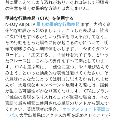
然に聞こえてしまう恐れがあり、それは決して視聴者
の注意を引く効果的な方法とは言えません。.
明確な行動喚起（CTA）を使用する
N-Day All pLTV
最も効果的な行動喚起
まず、力強く命
令的な動詞から始めましょう。こうした表現は、読者
に次に何をすべきかという指示を与えるだけでなく、
その行動をとった場合に何が起こるのかについて、明
確で曖昧さのない期待値を示します。「今すぐダウン
ロード」、「注文する」、「登録を完了する」といっ
たフレーズは、これらの要件をすべて満たしていま
す。 CTAを選ぶ際は、「優位に立つ」や「飛び込んで
みよう」といった抽象的な表現は避けてください。そ
の意味はあなたにとっては明白に思えるかもしれませ
んが、大規模なキャンペーンを展開する際には、誤解
が生じる可能性がかなり高くなります。 CTAにブラン
ド独自の表現を取り入れることが重要な場合は、その
言語で最も頻繁に使用される単語のリストから選んで
ください。英語話者の場合、
オックスフォード英語コ
ーパス
大学出版局にアクセス許可を認めさせることが