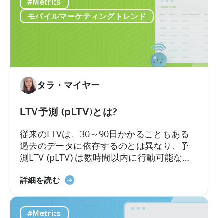
ら
#Metrics
ル
始
ゲ
モバイルマーケティングトレンド
ま
ー
る
ム
の
収
益
化
タラ・マイヤー
に
つ
LTV予測 (pLTV)とは?
い
て：
従来のLTVは、30～90日かかることもある
ジ
過去のデータに依存するのとは異なり、予
ャ
測LTV (pLTV) は数時間以内に行動可能な予
ン
測を提供します。当社のpLTVは、過去のパ
ル
LTV
ターンや知見と現在の行動シグナルを組み
詳細を読む
が
予
合わせ、即座に実行可能な予測を実現しま
成
測
す。これにより、最適なタイミングでキャ
#Metrics
長
（pLTV）
ンペーンやチャネルを最適化し、より迅速