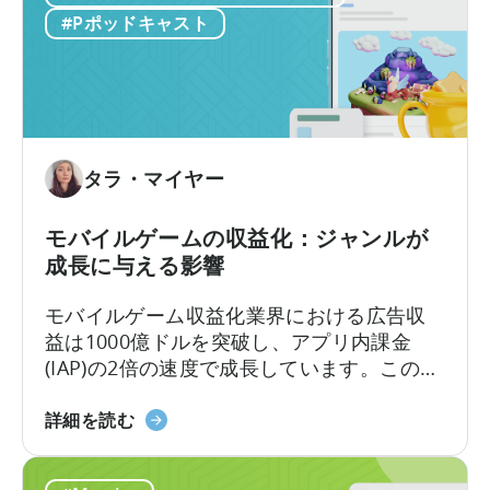
リ
#Pポッドキャスト
テ
ン
シ
ョ
ン
戦
タラ・マイヤー
略
は
モバイルゲームの収益化：ジャンルが
適
成長に与える影響
切
な
モバイルゲーム収益化業界における広告収
指
益は1000億ドルを突破し、アプリ内課金
標
(IAP)の2倍の速度で成長しています。この変
の
化にもかかわらず、多くの開発者は依然と
選
モ
してIAPのみを軸に収益化戦略を構築してお
詳細を読む
択
バ
り、多くの収益機会を逃しています。
か
イ