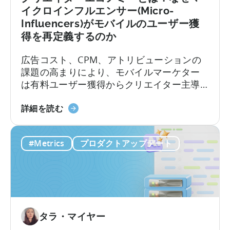
ブ
に
イクロインフルエンサー(Micro-
の
モ
Influencers)がモバイルのユーザー獲
作
バ
得を再定義するのか
り
イ
方」
ル
広告コスト、CPM、アトリビューションの
に
ア
課題の高まりにより、モバイルマーケター
つ
プ
は有料ユーザー獲得からクリエイター主導
い
リ
のオーガニック成長へと移行しつつありま
て
ポ
「ク
す。アプリ開発者やモバイルマーケターに
詳細を読む
ー
リ
とって、CPMの最適化、クリエイティブの
ト
エ
テスト、そして成功したクリエイティブの
フ
#Metrics
プロダクトアップデート
イ
拡大という従来のロードマップは、ますま
ォ
タ
すコストがかさむようになっています。か
リ
ー
つては予測可能だったターゲティングと入
オ
エ
札の科学は、新たな段階へと進化を遂げて
を
コ
います。
多
ノ
様
タラ・マイヤー
ミ
化