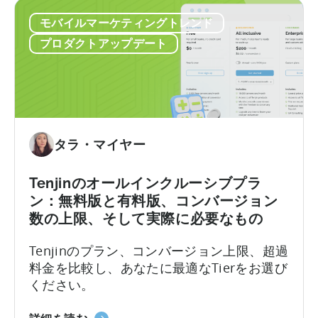
コ
請
モバイルマーケティングトレンド
の
チ
モ
ェ
プロダクトアップデート
バ
ッ
イ
ク
ル
リ
ア
ス
プ
ト
リ
タラ・マイヤー
奨
励
Tenjinのオールインクルーシブプラ
プ
ン：無料版と有料版、コンバージョン
ロ
数の上限、そして実際に必要なもの
グ
ラ
Tenjinのプラン、コンバージョン上限、超過
ム
料金を比較し、あなたに最適なTierをお選び
ガ
ください。
イ
ド
天