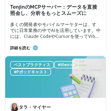
ー
す
と
TenjinのMCPサーバー：データを直接
べ
は
照会し、分析をもっとスムーズに
き
何
理
多くの開発者やモバイルマーケターは、す
か？
由」
でに日常業務の中でAIを活用しています。中
マ
に
には、Claude CodeやCursorを使ってVibe
イ
つ
Codingでアプリを作るエンジニアもいるほ
ク
い
Tenjin
どです。しかし、いざデータ分析となると
詳細を読む
ロ
て
の
途端に手間がかかります。モバイルチーム
イ
MCP
は、ダッシュボードからスクリーンショッ
ン
ベストプラクティス
#Metrics
サ
トや表を切り取ってチャットに貼り付け、
フ
ー
点滅するカーソルを待つ…そんな光景がよく
ル
#Pポッドキャスト
バ
見られます。
エ
ー
ン
に
サ
つ
ー
い
が
て：
タラ・マイヤー
モ