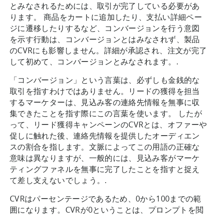
とみなされるためには、取引が完了している必要があ
ります。 商品をカートに追加したり、支払い詳細ペー
ジに遷移したりするなど、コンバージョンを行う意図
を示す行動は、コンバージョンとはみなされず、製品
のCVRにも影響しません。詳細が承認され、注文が完了
して初めて、コンバージョンとみなされます。.
「コンバージョン」という言葉は、必ずしも金銭的な
取引を指すわけではありません。リードの獲得を担当
するマーケターは、見込み客の連絡先情報を無事に収
集できたことを指す際にこの言葉を使います。 したが
って、リード獲得キャンペーンのCVRとは、オファーや
促しに触れた後、連絡先情報を提供したオーディエン
スの割合を指します。文脈によってこの用語の正確な
意味は異なりますが、一般的には、見込み客がマーケ
ティングファネルを無事に完了したことを指すと捉え
て差し支えないでしょう。.
CVRはパーセンテージであるため、0から100までの範
囲になります。CVRが0ということは、プロンプトを閲