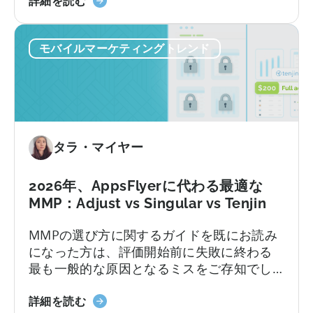
詳細を読む
（2026
神
年）』
の
に
モバイルマーケティングトレンド
オ
つ
ー
い
ル
て
イ
ン
ク
タラ・マイヤー
ル
ー
シ
2026年、AppsFlyerに代わる最適な
ブ
MMP：Adjust vs Singular vs Tenjin
プ
MMPの選び方に関するガイドを既にお読み
ラ
になった方は、評価開始前に失敗に終わる
ン
最も一般的な原因となるミスをご存知でし
に
ょう。不透明な価格設定、機能制限、契約
つ
2026
後に初めて明らかになるサポートレベル、
詳細を読む
い