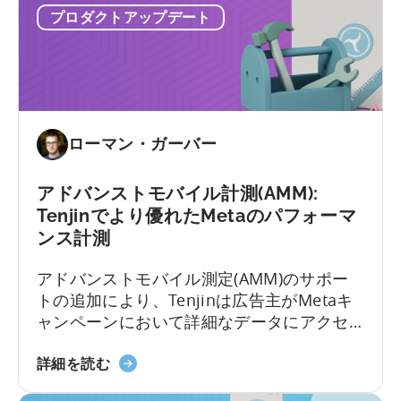
プロダクトアップデート
プ
を追加します。アップデートは10月27日よ
UA
デ
り開始されます。Aggregated Eventsとは…
の
ー
品
ト
質
に
管
つ
理
ローマン・ガーバー
い
を
て：
強
メ
アドバンストモバイル計測(AMM):
化
タ
Tenjinでより優れたMetaのパフォーマ
社
ンス計測
の
アドバンストモバイル測定(AMM)のサポー
AEM
トの追加により、Tenjinは広告主がMetaキ
が
ャンペーンにおいて詳細なデータにアクセ
ビ
スすることを可能にします。この連携によ
ュ
高
り、Facebook、Instagram、その他のMeta
ー
詳細を読む
度
プラットフォームにおいてより詳細なアト
ス