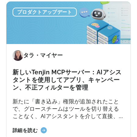
プロダクトアップデート
タラ・マイヤー
新しいTenjin MCPサーバー：AIアシス
タントを使用してアプリ、キャンペー
ン、不正フィルターを管理
新たに「書き込み」権限が追加されたこと
で、グロースチームはツールを切り替える
ことなく、AIアシスタントを介して直接、キ
ャンペーン、アプリ、コールバック、不正
about
防止フィルターの作成・更新・管理を行え
詳細を読む