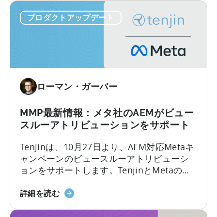
が
のロードマップの中核を成すものであり、
す
プロダクトアップデート
サ
業界に先駆けてSIO APIをリリースすること
る
イ
で、その姿勢が証明されます。
ト
ID
最
適
ローマン・ガーバー
化
ツ
ー
MMP最新情報：メタ社のAEMがビュー
ル
スルーアトリビューションをサポート
を
Tenjinは、10月27日より、AEM対応Metaキ
発
ャンペーンのビュースルーアトリビューシ
表
ョンをサポートします。TenjinとMetaの連
不
携は継続的に改善されています。緊密な連
正
MMP
携の下、Aggregated Events
詳細を読む
行
ア
Measurement(AEM)に対応したMetaキャン
為
ッ
ペーンにビュースルーアトリビューション
と