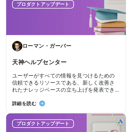
プロダクトアップデート
ル
ー
マ
ル
ー
に
ケ
新
テ
た
ィ
な
ローマン・ガーバー
ン
仲
グ
間
担
天神ヘルプセンター
が
当
加
ユーザーがすべての情報を見つけるための
者
わ
信頼できるリソースである、新しく改善さ
向
る
れたナレッジベースの立ち上げを発表でき
け
ることを誇りに思います…
自
天
詳細を読む
動
神
デ
ヘ
ー
プロダクトアップデート
ル
タ
プ