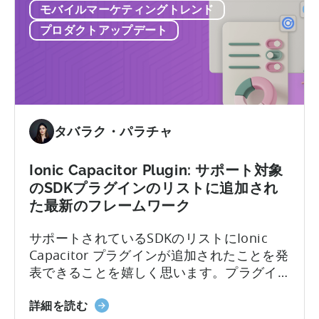
モバイルマーケティングトレンド
SOC
タに対するエンタープライズレベルのセキ
最
2
ュリティに対するTenjin の取り組みを実証
新
プロダクトアップデート
Type
しています。
の
II
も
お
の
よ
が
び
加
ISO
タバラク・パラチャ
わ
27001
り
認
ま
Ionic Capacitor Plugin: サポート対象
証
し
のSDKプラグインのリストに追加され
を
た。
た最新のフレームワーク
取
得
サポートされているSDKのリストにIonic
し
Capacitor プラグインが追加されたことを発
た
表できることを嬉しく思います。プラグイ
こ
ンを実装する方法を学びます。
と
Ionic
詳細を読む