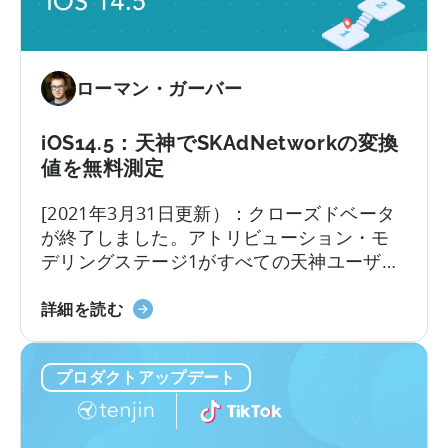
ト
ナ
ー
プ
ローマン・ガーバー
ロ
グ
iOS14.5：天神でSKAdNetworkの変換
ラ
値を無料測定
ム
に
[2021年3月31日更新）：クローズドベータ
参
が終了しました。アトリビューション・モ
加
デリングステージ1がすべての天神ユーザー
に
に提供されました。新機能を有効にするに
つ
iOS14.5
は、必ず support@tenjin.com までご連絡
詳細を読む
い
に
ください。iOS14.5ソリューションの第一段
て
つ
階であるアトリビューション・モデリング
プロダクトアップデート
い
のクローズドベータを開始したことをお知
て：
らせいたします。
天