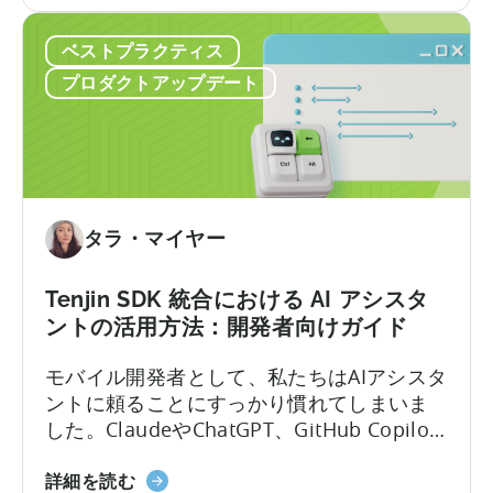
the
るようになりました。Tenjinは、同社の
Introducing
Model Context Protocol（MCP）サーバー
ベストプラクティス
the
に書き込み機能を導入したことを発表しま
New
した。これにより、AIアシスタントによるア
プロダクトアップデート
Tenjin
クション実行を可能にする初のモバイル計
MCP
測パートナー（MMP）となります。
Server:
Manage
Apps,
Campaigns,
タラ・マイヤー
and
Fraud
Tenjin SDK 統合における AI アシスタ
Filters
ントの活用方法：開発者向けガイド
Without
Leaving
モバイル開発者として、私たちはAIアシスタ
Your
ントに頼ることにすっかり慣れてしまいま
AI
した。ClaudeやChatGPT、GitHub Copilot
Assistant
を開き、作りたいものを説明すれば、数秒
「Tenjin
のうちに動作するコードが手に入ります。
詳細を読む