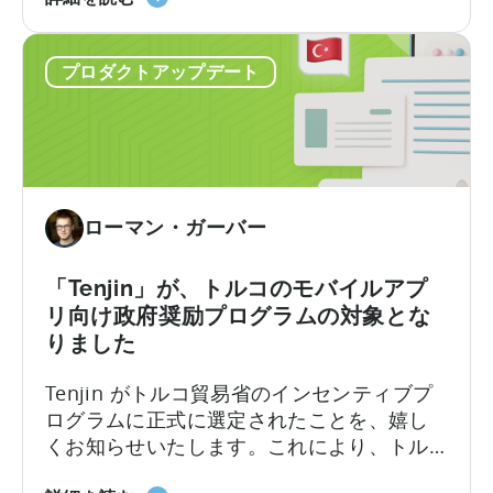
と
費用対効果(ROAS)を1か所で完全に把握でき
キ
「Xsolla」
ます。ウェブショップの収益がTenjin内で利
ャ
プロダクトアップデート
に
用可能になりました。予算決定は、適切な
ン
つ
情報に基づいてのみ行われます...
ペ
い
ー
て：
ン
Web
レ
シ
ベ
ローマン・ガーバー
ョ
ル
ッ
で
プ
「Tenjin」が、トルコのモバイルアプ
の
の
可
リ向け政府奨励プログラムの対象とな
収
視
りました
益
化
Tenjin がトルコ貿易省のインセンティブプ
と
ログラムに正式に選定されたことを、嬉し
モ
くお知らせいたします。これにより、トル
バ
コに登記された実体を持つゲームおよび非
イ