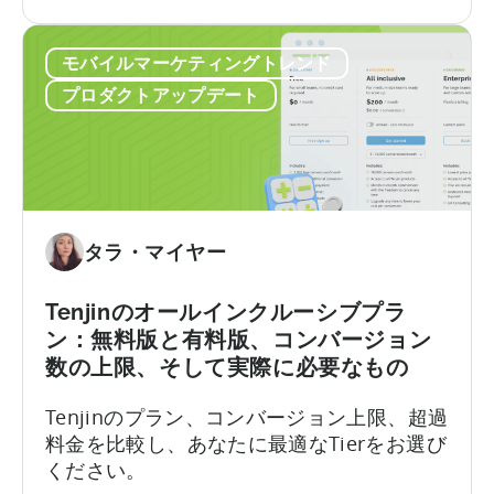
SDK
しかし、その利便性には「幻覚」という隠
統
れた代償が伴います。 問題はここにありま
モバイルマーケティングトレンド
合
す。LLMにモバイルSDKの統合を依頼する
に
と、あなたは…….
プロダクトアップデート
お
け
る
AI
ア
シ
タラ・マイヤー
ス
タ
Tenjinのオールインクルーシブプラ
ン
ン：無料版と有料版、コンバージョン
ト
数の上限、そして実際に必要なもの
の
活
Tenjinのプラン、コンバージョン上限、超過
用
料金を比較し、あなたに最適なTierをお選び
方
ください。
法：