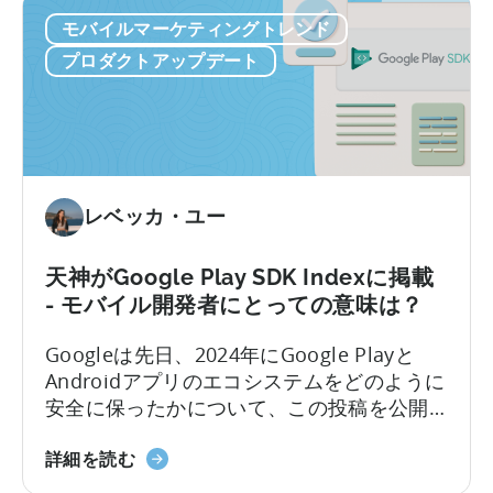
な
リビューションデータが提供されます。マ
ル
モバイルマーケティングトレンド
モ
ーケターはこれによりパフォーマンスを最
ー
バ
適化し、信頼性の高い情報に基づいたスマ
ア
プロダクトアップデート
イ
ートな意思決定を行えるようになります。
ト
ル
リ
計
ビ
測
ュ
に
ー
つ
レベッカ・ユー
シ
い
ョ
て：
ン
天神がGoogle Play SDK Indexに掲載
天
を
- モバイル開発者にとっての意味は？
神
サ
で
ポ
Googleは先日、2024年にGoogle Playと
よ
ー
Androidアプリのエコシステムをどのように
り
ト
安全に保ったかについて、この投稿を公開
良
した。レポートによると、2024年には236
い
天
万個のアプリが削除され、15万8000の開発
詳細を読む
メ
神
者アカウントが禁止された。アプリエコシ