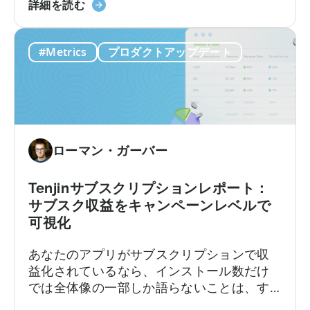
Tenjin
となりました。
詳細を読む
い
は、
て：
CloudX
無
#Metrics
プロダクトアップデート
の
料
広
プ
告
ラ
収
ン
益
と
ア
有
ローマン・ガーバー
ト
料
リ
プ
ビ
Tenjinサブスクリプションレポート：
ラ
ュ
ン、
サブスク収益をキャンペーンレベルで
ー
コ
可視化
シ
ン
あなたのアプリがサブスクリプションで収
ョ
バ
益化されているなら、インストール数だけ
ン
ー
では全体像の一部しか語らないことは、す
に
ジ
でにご存知でしょう。トライアル、コンバ
対
ョ