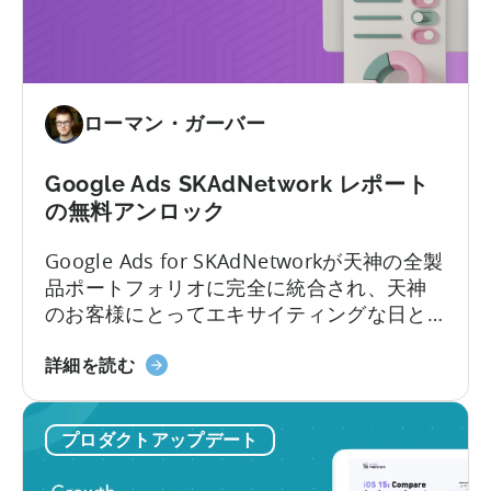
パ
セ
イ
ン
プ
タ
ラ
ー
イ
ローマン・ガーバー
に
ン
つ
「Growth
い
Google Ads SKAdNetwork レポート
FullStack」
て
の無料アンロック
に
-
つ
Google Ads for SKAdNetworkが天神の全製
新
い
品ポートフォリオに完全に統合され、天神
し
て
のお客様にとってエキサイティングな日と
く
なりました。この統合により、マーケティ
な
Google
ング担当者はGoogle App Campaigns for
詳細を読む
り
Ads
Install (ACI)と他のSKAdNetworkキャンペー
ま
SKAdNetwork
ンのパフォーマンスを、サポートされてい
し
プロダクトアップデート
レ
るすべての広告ネットワークで測定し、比
た
ポ
較することができます。天神、Google