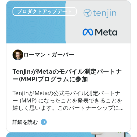
タ
が
ステムのコンプライアンスに対する監視が
イ
プロダクトアップデート
Google
厳しくなる中、開発者はどのようにこの状
ン
Play
況を乗り切ればよいのだろうか。
サ
SDK
イ
Index
ト
に
を
掲
ローマン・ガーバー
解
載
き
さ
明
れ
TenjinがMetaのモバイル測定パートナ
か
ま
ー(MMP)プログラムに参加
す
し
TenjinがMetaの公式モバイル測定パートナ
た。
ー (MMP) になったことを発表できることを
嬉しく思います。このパートナーシップに
より、FacebookやInstagramなどのMetaプ
天
ラットフォーム全体でモバイル アプリキャ
詳細を読む
神
ンペーンをシームレスに測定し、最適化で
が
きるようになります。