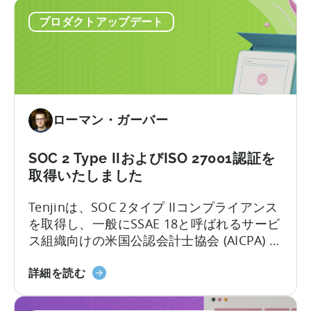
Plugin
の
プロダクトアップデート
for
MMP
Attribution
の
に
1
つ
つ
い
に
て：
な
ローマン・ガーバー
サ
っ
ポ
た
ー
SOC 2 Type IIおよびISO 27001認証を
こ
ト
と
取得いたしました
す
に
Tenjinは、SOC 2タイプ IIコンプライアンス
る
つ
を取得し、一般にSSAE 18と呼ばれるサービ
SDK
い
ス組織向けの米国公認会計士協会 (AICPA) に
の
て
よって設定された基準を満たしていること
リ
天
を発表できることを嬉しく思います。この
詳細を読む
ス
神
コンプライアンスの達成は、システム内で
ト
が
安全に処理されるパートナーと顧客のデー
に