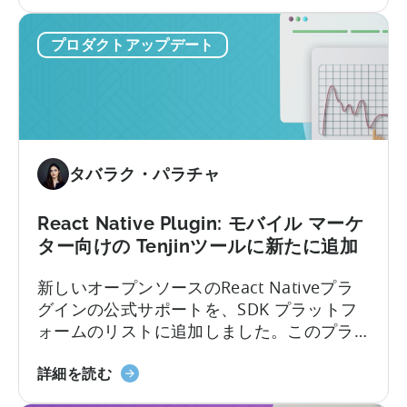
に
Capacitor
つ
Plugin
い
プロダクトアップデート
に
て
つ
い
て：
天
神
タバラク・パラチャ
の
サ
ポ
React Native Plugin: モバイル マーケ
ー
ター向けの Tenjinツールに新たに追加
ト
新しいオープンソースのReact Nativeプラ
SDK
グインの公式サポートを、SDK プラットフ
プ
ォームのリストに追加しました。このプラ
ラ
グインにより、アプリ開発者は…
グ
React
詳細を読む
イ
Native
ン