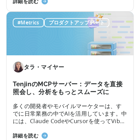
「Tenjin」
ゲーム分野のスタジオやアプリ企業は、
ル
詳細を読む
が
Tenjin を利用する際に政府からの費用補助
マ
ト
（返済）の対象となる可能性があります。
ー
#Metrics
プロダクトアップデート
ル
ケ
コ
テ
の
ィ
モ
ン
バ
グ
イ
分
タラ・マイヤー
ル
析
ア
の
プ
統
TenjinのMCPサーバー：データを直接
リ
合
照会し、分析をもっとスムーズに
政
多くの開発者やモバイルマーケターは、す
府
でに日常業務の中でAIを活用しています。中
奨
には、Claude CodeやCursorを使ってVibe
励
Codingでアプリを作るエンジニアもいるほ
プ
Tenjin
どです。しかし、いざデータ分析となると
詳細を読む
ロ