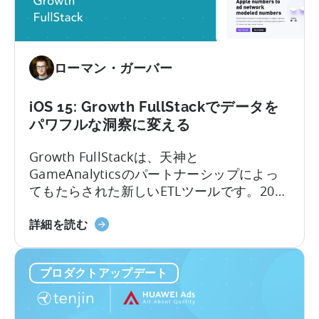
ー
Ads、SKAdNetwork：マーケターができる
ト
こと...
の
無
ローマン・ガーバー
料
ロ
ッ
iOS 15: Growth FullStackでデータを
ク
パワフルな洞察に変える
解
Growth FullStackは、天神と
除
GameAnalyticsのパートナーシップによっ
に
てもたらされた新しいETLツールです。2021
つ
年はモバイルマーケッターにとってゴール
い
iOS
ポストが動いた年であり、iOSのプライバシ
詳細を読む
て
に
ー・ファーストの変更はアプリの成長戦略
つ
を大きく変えた。アプリパブリッシャー
プロダクトアップデート
い
は、優れたアプリやゲームを作るという本
て
業から引き離され、...
15: