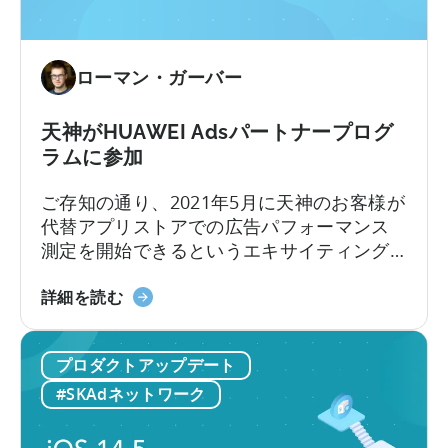
Growth
FullStack
で
ローマン・ガーバー
デ
ー
タ
天神がHUAWEI Adsパートナープログ
を
ラムに参加
パ
ご存知の通り、2021年5月に天神のお客様が
ワ
代替アプリストアでの広告パフォーマンス
フ
測定を開始できるというエキサイティング
ル
なニュースをお伝えしました。私たちは、
な
天
このようなエコシステムがお客様や天神自
詳細を読む
洞
神
体の成長にとって重要であると考えてお
察
が
り、この度、天神がHUAWEI Adsのパートナ
に
プロダクトアップデート
HUAWEI
ーシップに参加したことを発表できること
変
Ads
を嬉しく思います。 HUAWEI Adsは、
え
#SKAdネットワーク
パ
HUAWEI Assistant-TODAYを使用したダイ
よ
ー
レクトプレースメントをサポートし...
う