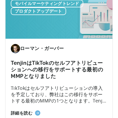
け
モバイルマーケティングトレンド
ル
に
ア
プロダクトアップデート
提
プ
供
リ
開
の
始
リ
に
テ
つ
ン
ローマン・ガーバー
い
シ
て
ョ
TenjinはTikTokのセルフアトリビュー
ン
ションへの移行をサポートする最初の
に
MMPとなりました
つ
い
TikTokはセルフアトリビューションの導入
て
を予定しており、弊社はこの移行をサポー
絶
トする最初のMMPの1つとなります。Tenjin
対
側での移行作業については自動でセットア
的
天
ップが行われます。それとは別に、TikTok
詳細を読む
と