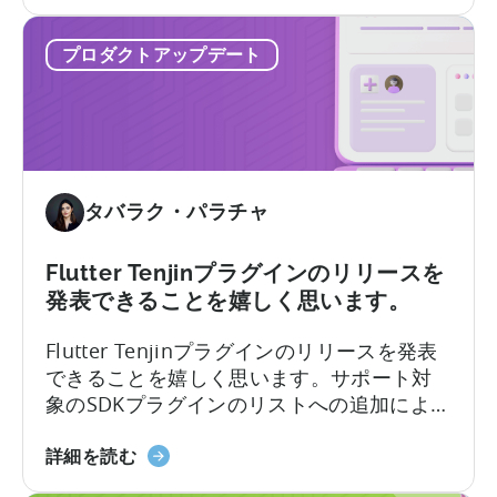
神
の営業担当社に連絡し、SANホワイトリス
相
が
トに追加するよう依頼してください。移行
対
プロダクトアップデート
TikTok
の前後で、TikTok側からEメールとプラット
的
の
フォーム内通知が届きます。
自
己
帰
属
タバラク・パラチャ
ス
イ
ッ
Flutter Tenjinプラグインのリリースを
チ
発表できることを嬉しく思います。
に
Flutter Tenjinプラグインのリリースを発表
対
できることを嬉しく思います。サポート対
応
象のSDKプラグインのリストへの追加によ
し
り…
た
Flutter
詳細を読む
最
SDK
初