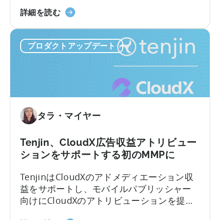
開
天
詳細を読む
発
神
者
の
向
プロダクトアップデート
オ
け
ー
ガ
ル
イ
イ
ド」
ン
に
ク
タラ・マイヤー
つ
ル
い
ー
て
シ
Tenjin、CloudX広告収益アトリビュー
ブ
ションをサポートする初のMMPに
プ
TenjinはCloudXのアドメディエーション収
ラ
益をサポートし、モバイルパブリッシャー
ン
向けにCloudXのアトリビューションを提供
に
する初のモバイル計測パートナー（MMP）
つ