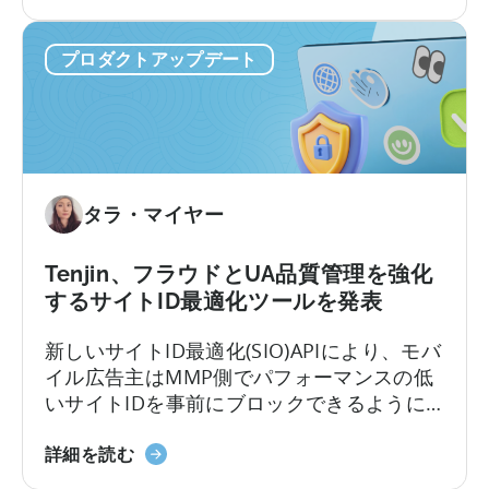
の
途端に手間がかかります。モバイルチーム
グ
MCP
は、ダッシュボードからスクリーンショッ
ラ
プロダクトアップデート
サ
トや表を切り取ってチャットに貼り付け、
ム
ー
点滅するカーソルを待つ…そんな光景がよく
の
バ
見られます。
対
ー
象
に
と
つ
な
タラ・マイヤー
い
っ
て：
た
デ
Tenjin、フラウドとUA品質管理を強化
こ
ー
と
するサイトID最適化ツールを発表
タ
に
新しいサイトID最適化(SIO)APIにより、モバ
を
つ
イル広告主はMMP側でパフォーマンスの低
直
い
いサイトIDを事前にブロックできるように
接
て
なります。これは業界初の機能です。Tenjin
ク
天
は広告主の支出保護を支援することに尽力
詳細を読む
エ
神
しています。不正対策は長年にわたり当社
リ