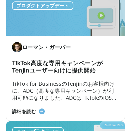
プロダクトアップデート
メ
タ
社
の
モ
バ
ローマン・ガーバー
イ
ル
測
TikTok高度な専用キャンペーンが
定
Tenjinユーザー向けに提供開始
パ
TikTok for BusinessのTenjinのお客様向け
ー
に、ADC（高度な専用キャンペーン）が利
ト
用可能になりました。ADCはTikTokのiOSキ
ナ
ャンペーンを最適化する機能を強化し、パ
ー
TikTok
フォーマンスの向上と高度なレポート機能
詳細を読む
（MMP）
ア
を提供します。
プ
ド
ロ