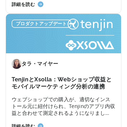
「Tenjin
ージョン、継続更新、解約のそれぞれが収
応
詳細を読む
ン
Subscriptions
益に独自の影響を与えます。それらの点と
し
制
Reporting」
ユーザー獲得(UA)データとを結びつけること
た
限、
プロダクトアップデート
に
は、これまで複数のソースからデータを引
初
そ
つ
き出し、手作業でつなぎ合わせることを意
の
し
い
味していました。Tenjinサブスクリプション
MMP
て
て：
レポートは、これらすべてを、あなたがす
で
実
サ
でに扱っているUAデータと共に、ダッシュ
す
際
ブ
ボード内に連携いたします。
に
タラ・マイヤー
ス
必
ク
要
リ
TenjinとXsolla：Webショップ収益と
な
プ
モバイルマーケティング分析の連携
も
シ
の
ウェブショップでの購入が、適切なインス
ョ
トール元に紐付けられ、Tenjinのアプリ内収
ン
益と合わせて測定されるようになりまし
収
た。これにより、アプリ内とウェブの両方
益
「Tenjin」
におけるプレイヤーの生涯価値(LTV)と広告
詳細を読む
の