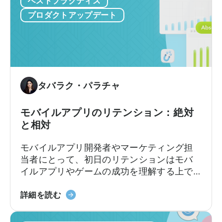
ベストプラクティス
バ
グ
ン
ラ
プロダクトアップデート
ス
ム
専
に
用
参
キ
加
ャ
に
ン
タバラク・パラチャ
つ
ペ
い
ー
て
モバイルアプリのリテンション：絶対
ン
と相対
が
天
モバイルアプリ開発者やマーケティング担
神
当者にとって、初日のリテンションはモバ
ユ
イルアプリやゲームの成功を理解する上で
ー
最も重要な指標の1つです。
ザ
モ
詳細を読む
ー
バ
向
イ