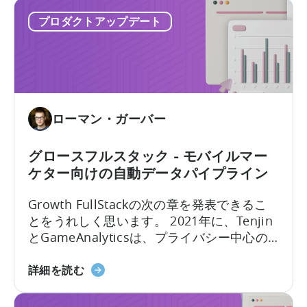
Plugin
リ
プロダクトアップデート
に
ス
つ
ト
い
に
て：
追
モ
加
バ
さ
ローマン・ガーバー
イ
れ
ル
た
マ
グロースフルスタック - モバイルマー
最
ー
新
ケター向けの自動データパイプライン
ケ
の
Growth FullStackの次の章を発表できるこ
タ
フ
とをうれしく思います。 2021年に、Tenjin
ー
レ
とGameAnalyticsは、プライバシー中心の
向
ー
業界でモバイル マーケターがマーケティン
け
ム
モ
グ分析の目標を訴求できるようにする新し
詳細を読む
天
ワ
バ
いプラットフォームを導入しました。
神
ー
イ
ツ
ク