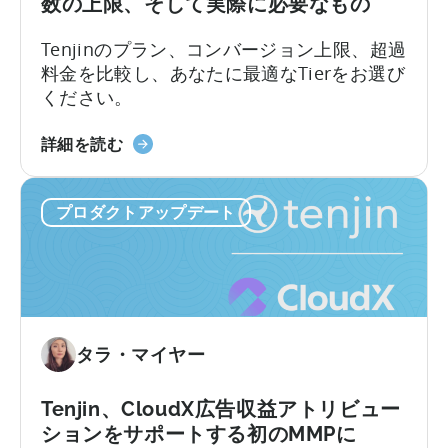
数の上限、そして実際に必要なもの
の
活
Tenjinのプラン、コンバージョン上限、超過
用
料金を比較し、あなたに最適なTierをお選び
方
ください。
法：
開
天
詳細を読む
発
神
者
の
向
プロダクトアップデート
オ
け
ー
ガ
ル
イ
イ
ド」
ン
に
ク
タラ・マイヤー
つ
ル
い
ー
て
シ
Tenjin、CloudX広告収益アトリビュー
ブ
ションをサポートする初のMMPに