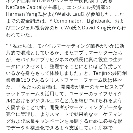
ネット企業NetEaseのベンチャー投資部門である
NetEase Capitalが主導し、エンジェル投資家の
Herman Yang氏およびWaikit Lau氏が参加した。これ
までの資金調達は、Y Combinator、Lightbank、およ
びエンジェル投資家のEric Wu氏とDavid King氏から行
われていた。.
“「私たちは、モバイルマーケティング業界がいかに断
片的で混沌としているか、またアプリマーケターたち
が、モバイルアプリビジネスの成長に真に役立つ生デ
ータにアクセスし、整理することにどれほど苦労して
いるかを身をもって体験しました」と、Tenjinの共同創
業者兼CEOであるクリストファー・ファーム氏は述べ
た。 「私たちの目標は、開発者が単一のサービスとプ
ラットフォームを活用して、ユーザーのライフサイク
ルにおけるデジタル上の点と点を結びつけられるよう
支援することです。開発者がマーケティングデータを
完全に管理し、よりスマートで効果的なマーケティン
グおよび成長キャンペーンを展開するために必要な形
でデータを構造化できるよう支援していく所存で