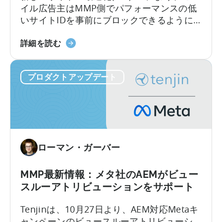
イル広告主はMMP側でパフォーマンスの低
直
い
いサイトIDを事前にブロックできるように
接
て
なります。これは業界初の機能です。Tenjin
ク
天
は広告主の支出保護を支援することに尽力
詳細を読む
エ
神
しています。不正対策は長年にわたり当社
リ
が
のロードマップの中核を成すものであり、
す
プロダクトアップデート
サ
業界に先駆けてSIO APIをリリースすること
る
イ
で、その姿勢が証明されます。
ト
ID
最
適
ローマン・ガーバー
化
ツ
ー
MMP最新情報：メタ社のAEMがビュー
ル
スルーアトリビューションをサポート
を
Tenjinは、10月27日より、AEM対応Metaキ
発
ャンペーンのビュースルーアトリビューシ
表