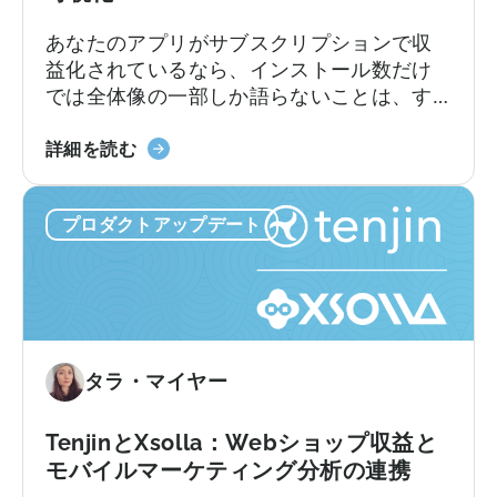
シ
ン
あなたのアプリがサブスクリプションで収
ョ
バ
益化されているなら、インストール数だけ
ン
ー
では全体像の一部しか語らないことは、す
に
ジ
でにご存知でしょう。トライアル、コンバ
対
ョ
「Tenjin
ージョン、継続更新、解約のそれぞれが収
応
詳細を読む
ン
Subscriptions
益に独自の影響を与えます。それらの点と
し
制
Reporting」
ユーザー獲得(UA)データとを結びつけること
た
限、
プロダクトアップデート
に
は、これまで複数のソースからデータを引
初
そ
つ
き出し、手作業でつなぎ合わせることを意
の
し
い
味していました。Tenjinサブスクリプション
MMP
て
て：
レポートは、これらすべてを、あなたがす
で
実
サ
でに扱っているUAデータと共に、ダッシュ
す
際
ブ
ボード内に連携いたします。
に
タラ・マイヤー
ス
必
ク
要
リ
TenjinとXsolla：Webショップ収益と
な
プ
モバイルマーケティング分析の連携
も
シ
の