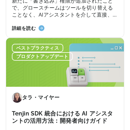
新たに「書き込み」権限が追加されたこと
で、グロースチームはツールを切り替える
ことなく、AIアシスタントを介して直接、キ
ャンペーン、アプリ、コールバック、不正
about
防止フィルターの作成・更新・管理を行え
詳細を読む
the
るようになりました。Tenjinは、同社の
Introducing
Model Context Protocol（MCP）サーバー
ベストプラクティス
the
に書き込み機能を導入したことを発表しま
New
した。これにより、AIアシスタントによるア
プロダクトアップデート
Tenjin
クション実行を可能にする初のモバイル計
MCP
測パートナー（MMP）となります。
Server:
Manage
Apps,
Campaigns,
タラ・マイヤー
and
Fraud
Tenjin SDK 統合における AI アシスタ
Filters
ントの活用方法：開発者向けガイド
Without