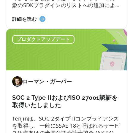
象のSDKプラグインのリストへの追加によ
し
り…
た
Flutter
詳細を読む
最
SDK
初
Plugin
の
プロダクトアップデート
for
MMP
Attribution
の
に
1
つ
つ
い
に
て：
な
ローマン・ガーバー
サ
っ
ポ
た
ー
SOC 2 Type IIおよびISO 27001認証を
こ
ト
と
取得いたしました
す
に
Tenjinは、SOC 2タイプ IIコンプライアンス
る
つ
を取得し、一般にSSAE 18と呼ばれるサービ
SDK
い
ス組織向けの米国公認会計士協会 (AICPA) に
の