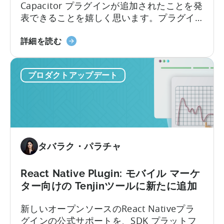
し
Capacitor プラグインが追加されたことを発
た
表できることを嬉しく思います。プラグイ
こ
ンを実装する方法を学びます。
と
Ionic
詳細を読む
に
Capacitor
つ
Plugin
い
プロダクトアップデート
に
て
つ
い
て：
天
神
タバラク・パラチャ
の
サ
ポ
React Native Plugin: モバイル マーケ
ー
ター向けの Tenjinツールに新たに追加
ト
新しいオープンソースのReact Nativeプラ
SDK
グインの公式サポートを、SDK プラットフ
プ