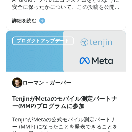
へ
安全に保ったかについて、この投稿を公開
の
した。レポートによると、2024年には236
早
天
万個のアプリが削除され、15万8000の開発
詳細を読む
期
神
者アカウントが禁止された。アプリエコシ
対
が
ステムのコンプライアンスに対する監視が
応
プロダクトアップデート
Google
厳しくなる中、開発者はどのようにこの状
を
Play
況を乗り切ればよいのだろうか。
発
SDK
表
Index
に
に
つ
掲
ローマン・ガーバー
い
載
て
さ
れ
TenjinがMetaのモバイル測定パートナ
ま
ー(MMP)プログラムに参加
し
TenjinがMetaの公式モバイル測定パートナ
た。
ー (MMP) になったことを発表できることを