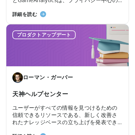
ー
業界でモバイル マーケターがマーケティン
け
ム
モ
グ分析の目標を訴求できるようにする新し
詳細を読む
天
ワ
バ
いプラットフォームを導入しました。
神
ー
イ
ツ
ク
プロダクトアップデート
ル
ー
マ
ル
ー
に
ケ
新
テ
た
ィ
な
ローマン・ガーバー
ン
仲
グ
間
担
天神ヘルプセンター
が
当
加
ユーザーがすべての情報を見つけるための
者
わ
信頼できるリソースである、新しく改善さ
向
る
れたナレッジベースの立ち上げを発表でき
け
ることを誇りに思います…
自