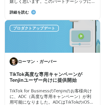
嬉しく思います。このパートナーシップに
より、FacebookやInstagramなどのMetaプ
天
ラットフォーム全体でモバイル アプリキャ
詳細を読む
神
ンペーンをシームレスに測定し、最適化で
が
きるようになります。
プロダクトアップデート
メ
タ
社
の
モ
バ
ローマン・ガーバー
イ
ル
測
TikTok高度な専用キャンペーンが
定
Tenjinユーザー向けに提供開始
パ
TikTok for BusinessのTenjinのお客様向け
ー
に、ADC（高度な専用キャンペーン）が利
ト
用可能になりました。ADCはTikTokのiOSキ
ナ