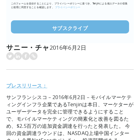
このフォームを送信することにより、プライバシーポリシーに基づき、Tenjinによる個人データの収集
ア
と処理に同意することを確認します。
プライバシーポリシー
ド
レ
ス
を
入
サニー・チャ
2016年6月2日
力
(必
須)
プレスリリース：
サンフランシスコ – 2016年6月2日 – モバイルマーケテ
ィングインフラ企業であるTenjinは本日、マーケターが
ユーザーデータを完全に管理できるようにすること
で、モバイルマーケティングの簡素化と改善を図るた
め、$2.5百万の追加資金調達を行ったと発表した。 今
回の資金調達ラウンドは、NASDAQ上場中国インター