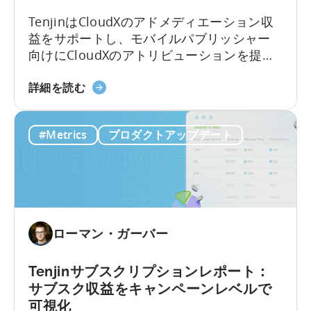
プ
TenjinはCloudXのアドメディエーション収
ラ
益をサポートし、モバイルパブリッシャー
ン
向けにCloudXのアトリビューションを提供
に
する初のモバイル計測パートナー（MMP）
つ
Tenjin
となりました。
詳細を読む
い
は、
て：
CloudX
無
#Metrics
プロダクトアップデート
の
料
広
プ
告
ラ
収
ン
益
と
ア
有
ローマン・ガーバー
ト
料
リ
プ
ビ
Tenjinサブスクリプションレポート：
ラ
ュ
ン、
サブスク収益をキャンペーンレベルで
ー
コ
可視化