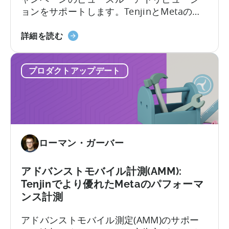
ョンをサポートします。TenjinとMetaの連
不
携は継続的に改善されています。緊密な連
正
MMP
携の下、Aggregated Events
詳細を読む
行
ア
Measurement(AEM)に対応したMetaキャン
為
ッ
ペーンにビュースルーアトリビューション
と
プロダクトアップデート
プ
を追加します。アップデートは10月27日よ
UA
デ
り開始されます。Aggregated Eventsとは…
の
ー
品
ト
質
に
管
つ
理
ローマン・ガーバー
い
を
て：
強
メ
アドバンストモバイル計測(AMM):
化
タ
Tenjinでより優れたMetaのパフォーマ
社
ンス計測
の
アドバンストモバイル測定(AMM)のサポー
AEM