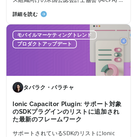
て
よって設定された基準を満たしていること
リ
天
を発表できることを嬉しく思います。この
詳細を読む
ス
神
コンプライアンスの達成は、システム内で
ト
が
安全に処理されるパートナーと顧客のデー
に
モバイルマーケティングトレンド
SOC
タに対するエンタープライズレベルのセキ
最
2
ュリティに対するTenjin の取り組みを実証
新
プロダクトアップデート
Type
しています。
の
II
も
お
の
よ
が
び
加
ISO
タバラク・パラチャ
わ
27001
り
認
ま
Ionic Capacitor Plugin: サポート対象
証
し
のSDKプラグインのリストに追加され
を
た。
た最新のフレームワーク
取
得
サポートされているSDKのリストにIonic