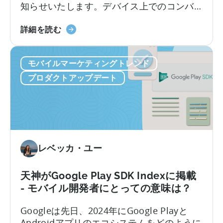
知らせいたします。デバイス上でのコンバ
よ
ー
ージョン計測といったプライバシー保護技
り
ト
天
術を活用し、iOS/Androidアプリキャンペー
詳細を読む
良
神、
ン向けの高度なレポート機能を提供しま
い
Google
す。
メ
モバイルマーケティングトレンド
広
タ
告
イ
プロダクトアップデート
の
ン
統
サ
合
イ
コ
ト
ン
を
バ
レベッカ・ユー
解
ー
き
ジ
明
天神がGoogle Play SDK Indexに掲載
ョ
か
- モバイル開発者にとっての意味は？
ン
す
測
Googleは先日、2024年にGoogle Playと
定
Androidアプリのエコシステムをどのように