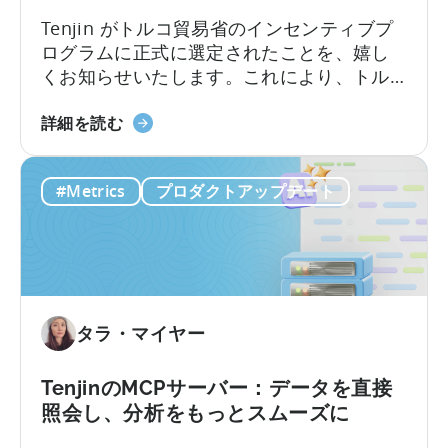
益
化
Tenjin がトルコ貿易省のインセンティブプ
と
ログラムに正式に選定されたことを、嬉し
モ
くお知らせいたします。これにより、トル
バ
コに登記された実体を持つゲームおよび非
イ
「Tenjin」
ゲーム分野のスタジオやアプリ企業は、
ル
詳細を読む
が
Tenjin を利用する際に政府からの費用補助
マ
ト
（返済）の対象となる可能性があります。
ー
#Metrics
プロダクトアップデート
ル
ケ
コ
テ
の
ィ
モ
ン
バ
グ
イ
分
タラ・マイヤー
ル
析
ア
の
プ
統
TenjinのMCPサーバー：データを直接
リ
合
照会し、分析をもっとスムーズに
政