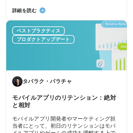
ャンペーンを最適化する機能を強化し、パ
ー
TikTok
フォーマンスの向上と高度なレポート機能
詳細を読む
（MMP）
ア
を提供します。
プ
ド
ロ
ベストプラクティス
バ
グ
ン
ラ
プロダクトアップデート
ス
ム
専
に
用
参
キ
加
ャ
に
ン
タバラク・パラチャ
つ
ペ
い
ー
て
モバイルアプリのリテンション：絶対
ン
と相対
が
天
モバイルアプリ開発者やマーケティング担
神
当者にとって、初日のリテンションはモバ
ユ
イルアプリやゲームの成功を理解する上で