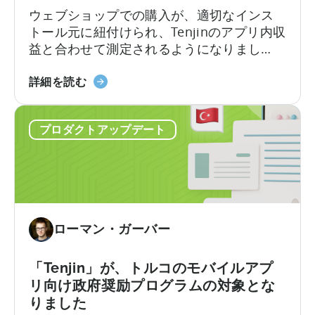
ウェブショップでの購入が、適切なインス
ョ
トール元に紐付けられ、Tenjinのアプリ内収
ン
益と合わせて測定されるようになりまし
収
た。これにより、アプリ内とウェブの両方
益
「Tenjin」
におけるプレイヤーの生涯価値(LTV)と広告
詳細を読む
の
と
費用対効果(ROAS)を1か所で完全に把握でき
キ
「Xsolla」
ます。ウェブショップの収益がTenjin内で利
ャ
プロダクトアップデート
に
用可能になりました。予算決定は、適切な
ン
つ
情報に基づいてのみ行われます...
ペ
い
ー
て：
ン
Web
レ
シ
ベ
ローマン・ガーバー
ョ
ル
ッ
で
プ
「Tenjin」が、トルコのモバイルアプ
の
の
可
リ向け政府奨励プログラムの対象とな
収
視
りました