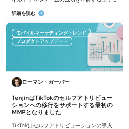
ー
最も重要な指標の1つです。
ザ
モ
詳細を読む
ー
バ
向
イ
け
モバイルマーケティングトレンド
ル
に
ア
プロダクトアップデート
提
プ
供
リ
開
の
始
リ
に
テ
つ
ン
ローマン・ガーバー
い
シ
て
ョ
TenjinはTikTokのセルフアトリビュー
ン
ションへの移行をサポートする最初の
に
MMPとなりました
つ
い
TikTokはセルフアトリビューションの導入