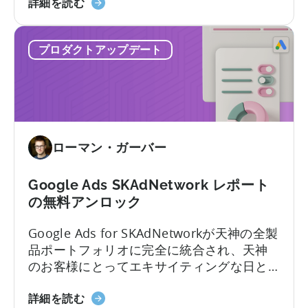
天
詳細を読む
動
神
デ
ヘ
ー
プロダクトアップデート
ル
タ
プ
パ
セ
イ
ン
プ
タ
ラ
ー
イ
ローマン・ガーバー
に
ン
つ
「Growth
い
Google Ads SKAdNetwork レポート
FullStack」
て
の無料アンロック
に
-
つ
Google Ads for SKAdNetworkが天神の全製
新
い
品ポートフォリオに完全に統合され、天神
し
て
のお客様にとってエキサイティングな日と
く
なりました。この統合により、マーケティ
な
Google
ング担当者はGoogle App Campaigns for
詳細を読む
り