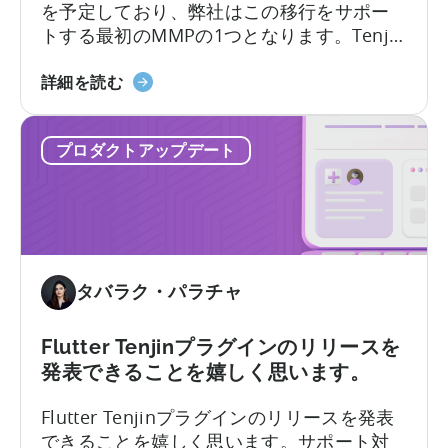
て
を予定しており、弊社はこの移行をサポー
絶
トする最初のMMPの1つとなります。Tenjin
対
側での移行作業については自動でセットア
的
天
ップが行われます。それとは別に、TikTok
詳細を読む
と
神
の営業担当社に連絡し、SANホワイトリス
相
が
トに追加するよう依頼してください。移行
対
プロダクトアップデート
TikTok
の前後で、TikTok側からEメールとプラット
的
の
フォーム内通知が届きます。
自
己
帰
属
タバラク・パラチャ
ス
イ
ッ
Flutter Tenjinプラグインのリリースを
チ
発表できることを嬉しく思います。
に
Flutter Tenjinプラグインのリリースを発表
対
できることを嬉しく思います。サポート対
応