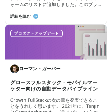
ォームのリストに追加しました。このプラ
ラ
グインにより、アプリ開発者は…
グ
React
詳細を読む
イ
Native
ン
Plugin
リ
プロダクトアップデート
に
ス
つ
ト
い
に
て：
追
モ
加
バ
さ
ローマン・ガーバー
イ
れ
ル
た
マ
グロースフルスタック - モバイルマー
最
ー
新
ケター向けの自動データパイプライン
ケ
の
Growth FullStackの次の章を発表できるこ
タ
フ
とをうれしく思います。 2021年に、Tenjin
ー
レ
とGameAnalyticsは、プライバシー中心の
向