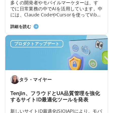
多くの開発者やモバイルマーケターは、す
府
でに日常業務の中でAIを活用しています。中
奨
には、Claude CodeやCursorを使ってVibe
励
Codingでアプリを作るエンジニアもいるほ
プ
Tenjin
どです。しかし、いざデータ分析となると
詳細を読む
ロ
の
途端に手間がかかります。モバイルチーム
グ
MCP
は、ダッシュボードからスクリーンショッ
ラ
プロダクトアップデート
サ
トや表を切り取ってチャットに貼り付け、
ム
ー
点滅するカーソルを待つ…そんな光景がよく
の
バ
見られます。
対
ー
象
に
と
つ
な
タラ・マイヤー
い
っ
て：
た
デ
Tenjin、フラウドとUA品質管理を強化
こ
ー
と
するサイトID最適化ツールを発表
タ
に
新しいサイトID最適化(SIO)APIにより、モバ
を
つ