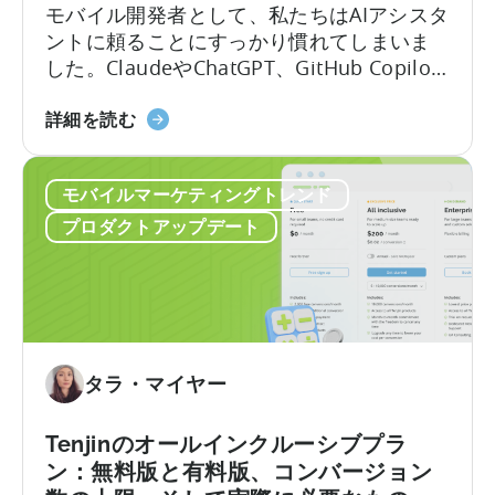
Leaving
モバイル開発者として、私たちはAIアシスタ
Your
ントに頼ることにすっかり慣れてしまいま
AI
した。ClaudeやChatGPT、GitHub Copilot
Assistant
を開き、作りたいものを説明すれば、数秒
「Tenjin
のうちに動作するコードが手に入ります。
詳細を読む
SDK
しかし、その利便性には「幻覚」という隠
統
れた代償が伴います。 問題はここにありま
モバイルマーケティングトレンド
合
す。LLMにモバイルSDKの統合を依頼する
に
と、あなたは…….
プロダクトアップデート
お
け
る
AI
ア
シ
タラ・マイヤー
ス
タ
Tenjinのオールインクルーシブプラ
ン
ン：無料版と有料版、コンバージョン
ト