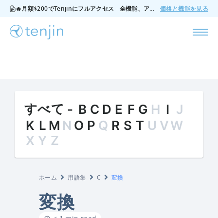
🔥月額$200でTenjinにフルアクセス - 全機能、アドオンなし、いつでもキャンセル可能。
価格と機能を見る
すべて
-
B
C
D
E
F
G
H
I
J
K
L
M
N
O
P
Q
R
S
T
U
V
W
X
Y
Z
ホーム
用語集
C
変換
変換