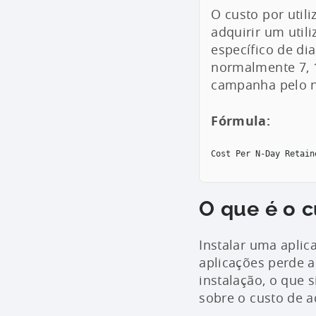
O custo por util
adquirir um uti
específico de di
normalmente 7, 1
campanha pelo n
Fórmula:
Cost Per N-Day Retain
O que é o c
Instalar uma aplica
aplicações perde a
instalação, o que 
sobre o custo de a