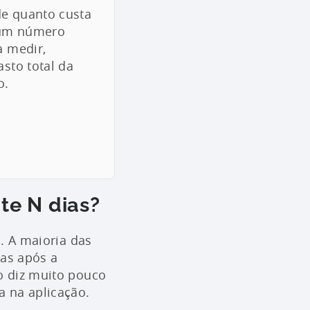
de quanto custa
s um número
a medir,
asto total da
o.
nte N dias?
a. A maioria das
ias após a
ão diz muito pouco
a na aplicação.