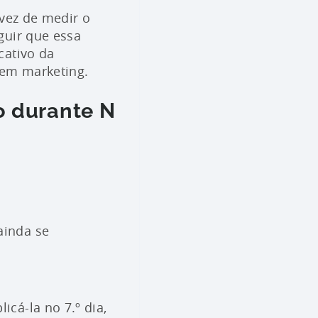
 vez de medir o
guir que essa
cativo da
 em marketing.
do durante N
inda se
cá-la no 7.º dia,