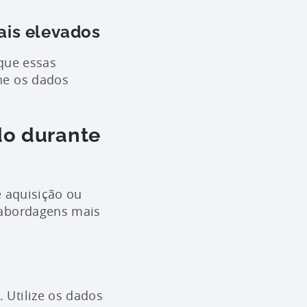
ais elevados
 que essas
he os dados
do durante
e aquisição ou
 abordagens mais
 Utilize os dados