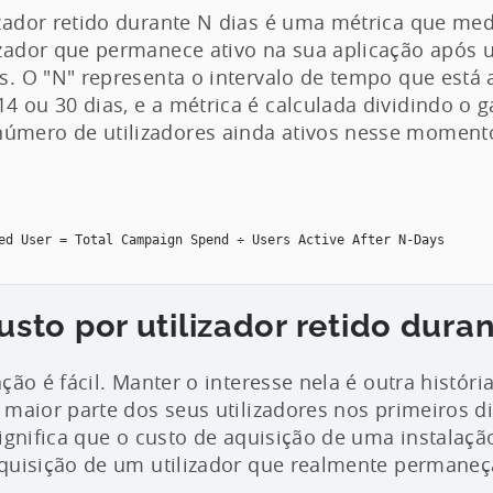
izador retido durante N dias é uma métrica que me
lizador que permanece ativo na sua aplicação apó
as. O "N" representa o intervalo de tempo que está 
4 ou 30 dias, e a métrica é calculada dividindo o g
úmero de utilizadores ainda ativos nesse moment
ed User = Total Campaign Spend ÷ Users Active After N-Days

usto por utilizador retido dura
ção é fácil. Manter o interesse nela é outra históri
 maior parte dos seus utilizadores nos primeiros d
significa que o custo de aquisição de uma instalaç
quisição de um utilizador que realmente permaneç