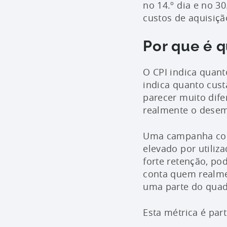
no 14.º dia e no 3
custos de aquisiç
Por que é q
O CPI indica quant
indica quanto cust
parecer muito difer
realmente o dese
Uma campanha com 
elevado por utili
forte retenção, po
conta quem realme
uma parte do quad
Esta métrica é part