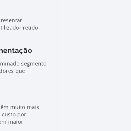
presentar
ilizador retido
gmentação
terminado segmento
adores que
 têm muito mais
O custo por
com maior