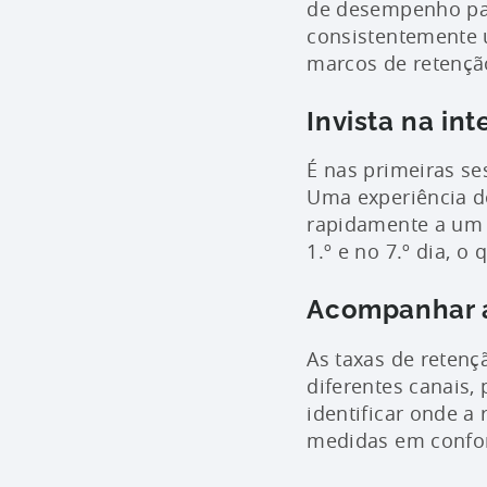
de desempenho para
consistentemente u
marcos de retençã
Invista na in
É nas primeiras se
Uma experiência de
rapidamente a um m
1.º e no 7.º dia, o 
Acompanhar a
As taxas de retenç
diferentes canais,
identificar onde a
medidas em confo