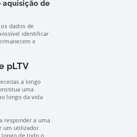
 aquisição de
 os dados de
ssível identificar
 permanecem e
 e pLTV
receitas a longo
constitua uma
ao longo da vida
 a responder a uma
r um utilizador
o longo de todo o