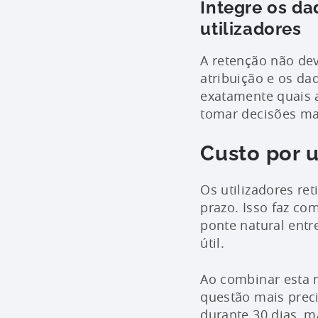
Integre os da
utilizadores
A retenção não de
atribuição e os da
exatamente quais 
tomar decisões mai
Custo por u
Os utilizadores re
prazo. Isso faz co
ponte natural entr
útil.
Ao combinar esta 
questão mais preci
durante 30 dias, ma