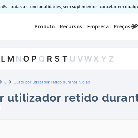
mês - todas as funcionalidades, sem suplementos, cancelar em qualqu
P
Produto
Recursos
Empresa
Preços
L
M
N
O
P
Q
R
S
T
U
V
W
X
Y
Z
C
Custo por utilizador retido durante N dias
 utilizador retido duran