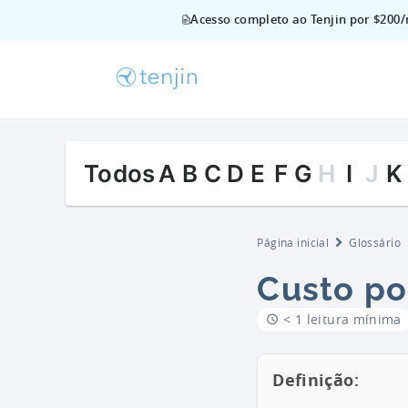
Acesso completo ao Tenjin por $200/
Todos
A
B
C
D
E
F
G
H
I
J
K
Página inicial
Glossário
Custo por
< 1 leitura mínima
Definição: