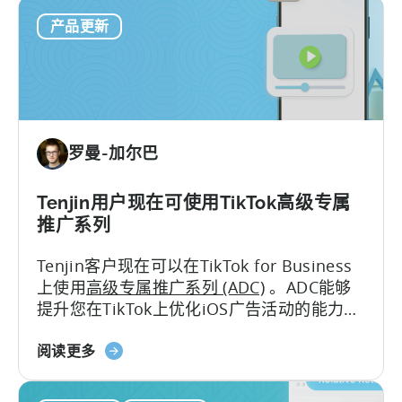
天
意
产品更新
神
味
加
着
入
什
Meta
么？
移
动
罗曼-加尔巴
测
量
合
Tenjin用户现在可使用TikTok高级专属
作
推广系列
伙
Tenjin客户现在可以在TikTok for Business
伴
上使用
高级专属推广系列 (ADC)
。ADC能够
(MMP)
提升您在TikTok上优化iOS广告活动的能力，
计
带来更出色的广告表现以及高级报告功能。
划
天
阅读更多
神
用