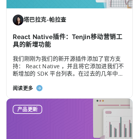
件：
天
塔巴拉克-帕拉查
神
支
持
React Native插件：Tenjin移动营销工
的
具的新增功能
SDK
我们刚刚为我们的新开源插件添加了官方支
插
持： React Native ，并且将它添加进我们不
件
断增加的 SDK 平台列表。在过去的几年中，
列
开发人员在 Tenjin 的原生 iOS 和 Android
表
关
SDK 上构建了他们自己的 React Native 包装
阅读更多
中
于
器...
新
React
增
产品更新
Native
的
插
最
件：
新
天
框