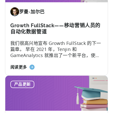
神
架
为
罗曼-加尔巴
移
动
营
Growth FullStack——移动营销人员的
销
自动化数据管道
人
我们很高兴地宣布 Growth FullStack 的下一
员
篇章。 早在 2021 年，Tenjin 和
提
GameAnalytics 就推出了一个新平台，使移
供
动营销人员能够在日益以隐私为中心的行业
的
关
中追求他们的营销分析目标...
阅读更多
新
于
工
Growth
具
产品更新
FullStack
-
面
向
移