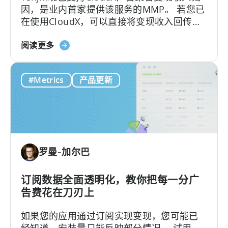
因，是业内首家提供该服务的MMP。 若您已
转
在使用CloudX，可以直接将变现收入回传至
换
Tenjin，就能查看完整的广告收入LTV和
限
关
ROAS，还能按UA活动（campaign）、渠
阅读更多
制，
于
道、国家/地区进行精准细分。
以
Tenjin：
及
#Metrics
产品更新
这
您
是
真
首
正
个
需
支
要
持
的
罗曼-加尔巴
CloudX
是
广
什
告
订阅数据全面透明化，教你把每一分广
么
收
告费花在刀刃上
入
如果您的应用通过订阅实现变现，您可能已
归
经知道，安装量只能反映部分情况。 试用、
因