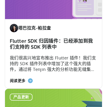
成
为
首
批
支
塔巴拉克-帕拉查
持
TikTok
自
Flutter SDK 归因插件：已经添加到我
定
们支持的 SDK 列表中
义
我们很高兴地宣布推出 Flutter 插件！我们支
开
持的 SDK 插件列表中增加了这个强大的插
关
件，通过将 Tenjin 强大的分析功能无缝集成
的
到 Flutter 应用中，释放了跨平台开发的潜
MMP
的
力...
阅读更多
之
Flutter
一
SDK
产品更新
插
件：