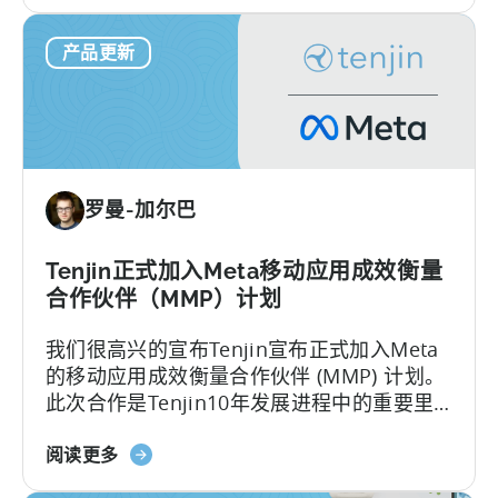
于
日益严格的审核环境，开发者如何应对这一
测
天
合规压力？
量
产品更新
神
功
被
能
列
入
Google
Play
罗曼-加尔巴
SDK
索
引-
Tenjin正式加入Meta移动应用成效衡量
-
合作伙伴（MMP）计划
这
我们很高兴的宣布Tenjin宣布正式加入Meta
对
的移动应用成效衡量合作伙伴 (MMP) 计划。
移
此次合作是Tenjin10年发展进程中的重要里
动
程碑。
开
关
阅读更多
发
于
者