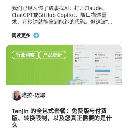
Filters
我们已经习惯了遇事找AI：打开Claude、
Without
ChatGPT或GitHub Copilot，随口描述需
Leaving
求，几秒钟就能拿到能跑的代码。但这波“效
Your
率红利”背后，其实藏着一个致命陷阱：
AI
关
Hallucination（大模型幻觉）.
阅读更多
Assistant
于
《如
行业洞察
产品更新
何
使
用
AI
助
手
塔拉-迈耶
进
行
Tenjin
Tenjin 的全包式套餐：免费版与付费
SDK
版、转换限制，以及您真正需要的是什
集
么