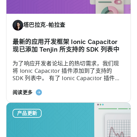
SOC
2
类
塔巴拉克-帕拉查
型
II
和
最新的应用开发框架 Ionic Capacitor
ISO
现已添加 Tenjin 所支持的 SDK 列表中
27001
为了响应开发者论坛上的热切需求，我们现
认
将 Ionic Capacitor 插件添加到了支持的
证
SDK 列表中。 有了 Ionic Capacitor 插件，
的
开发者可以访问更广泛的功能和权限，从而
信
关
更容易完成 Tenjin 的批量接入...
阅读更多
息
于
Ionic
产品更新
电
容
器
插