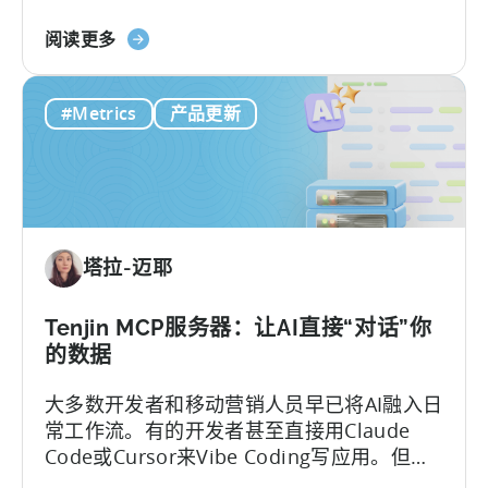
要用Tenjin，就能申请政府费用报销。
析
关
阅读更多
于
“Tenjin”
#Metrics
产品更新
现
已
纳
入
土
耳
塔拉-迈耶
其
移
动
Tenjin MCP服务器：让AI直接“对话”你
应
的数据
用
大多数开发者和移动营销人员早已将AI融入日
政
常工作流。有的开发者甚至直接用Claude
府
Code或Cursor来Vibe Coding写应用。但一
激
碰到数据分析，画风就变了——移动团队常
励