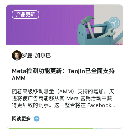
于
诈
MMP
和
产品更新
更
UA
新：
质
为
量
Meta
的
AEM
罗曼-加尔巴
提
供
直
Meta检测功能更新：Tenjin已全面支持
通
AMM
式
随着高级移动测量（AMM）支持的增加，天
属
进将使广告商能够从其 Meta 营销活动中获
性
得更细致的洞察。这一整合将在 Facebook、
支
Instagram 和其他 Meta 平台上提供更深入
持
关
的归因数据，帮助营销人员优化业绩，并根
阅读更多
于
据可靠的信息做出更明智的决策。TL;DR