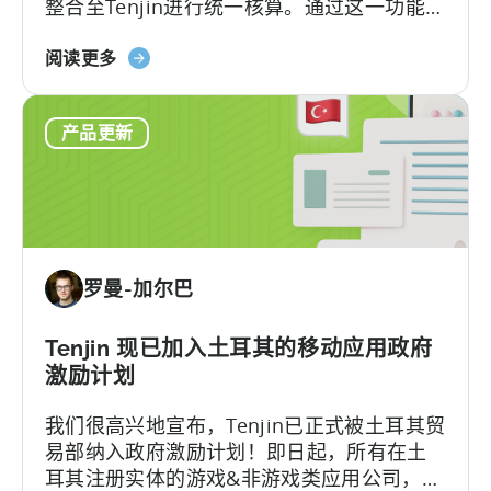
整合至Tenjin进行统一核算。通过这一功能，
动
您可以在Tenjin平台上完整追踪用户通过“应
层
关
用+网页”双渠道贡献的LTV和ROAS，实现数
阅读更多
级
于
据全链路透明，让每一次增长决策都清晰有
可
Tenjin
据。
视
产品更新
和
化
Xsolla：
整
合
网
店
罗曼-加尔巴
收
入
与
Tenjin 现已加入土耳其的移动应用政府
移
激励计划
动
我们很高兴地宣布，Tenjin已正式被土耳其贸
营
易部纳入政府激励计划！即日起，所有在土
销
耳其注册实体的游戏&非游戏类应用公司，只
分