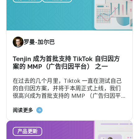
应
用
留
存
率
罗曼-加尔巴
解
析》：
绝
Tenjin 成为首批支持 TikTok 自归因方
对
案的 MMP（广告归因平台） 之一
与
在过去的几个月里，Tiktok 一直在测试自己
相
的自归因方案，并将于本周正式上线，我们
对
很高兴成为首批支持的 MMP （广告归因平
台） 之一。 Tenjin 将帮助您进行自动设置。
关
关于方案迁移，请先通知您的 TikTok 销售主
阅读更多
于
管，要求加入 SAN 允许列表。
天
产品更新
神