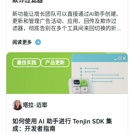
欺诈过滤器
新功能让增长团队可以直接通过AI助手创建、
更新和管理广告活动、应用、回传及欺诈过
滤器，彻底告别在多个工具间来回切换的折
磨。
about
阅读更多
the
Introducing
最佳实践
产品更新
the
New
Tenjin
MCP
Server:
Manage
塔拉-迈耶
Apps,
Campaigns,
and
如何使用 AI 助手进行 Tenjin SDK 集
Fraud
成：开发者指南