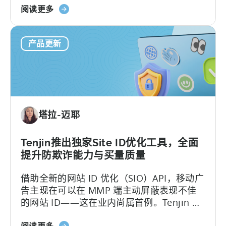
关
常得把看板上的截图、表格复制粘贴到聊天
阅读更多
计
于
框，然后盯着屏幕上跳动的“加载点”，等AI从
划
Tenjin
这些碎片中拼凑出答案。
产品更新
的
MCP
服
务
器：
直
塔拉-迈耶
接
查
询
Tenjin推出独家Site ID优化工具，全面
您
提升防欺诈能力与买量质量
的
借助全新的网站 ID 优化（SIO）API，移动广
数
告主现在可以在 MMP 端主动屏蔽表现不佳
据
的网站 ID——这在业内尚属首例。Tenjin 致
力于帮助广告主保护其广告预算。长期以
关
阅读更多