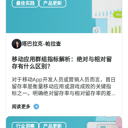
最佳实践
产品更新
户
现
在
可
以
使
塔巴拉克-帕拉查
用
TikTok
高
移动应用群组指标解析：绝对与相对留
级
存有什么区别？
专
对于移动App开发人员或营销人员而言，首日
用
留存率是衡量移动应用或游戏成败的关键指
活
标之一。明确绝对留存率与相对留存率的差
动
异，能够优化用户获取、发布及分析策略。
了
关
然而，不少移动应用发行商并不了解这两种
阅读更多
于
指标将如何影响业务决策。本文将深入解析
《移
绝对留存率和相对留存率的关键区别，并介
行业洞察
产品更新
动
绍两种指标的独特应用场景与优势。