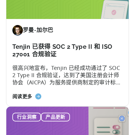
我
们
支
持
罗曼-加尔巴
的
SDK
列
Tenjin 已获得 SOC 2 Type II 和 ISO
表
27001 合规验证
中
很高兴地宣布，Tenjin 已经成功通过了 SOC
的
2 Type II 合规验证，达到了美国注册会计师
最
协会（AICPA）为服务提供商制定的审计标
新
准，通常被称为 SSAE 18。这一合规成就体
成
关
现了 Tenjin 所拥用的严密数据安全管控体
阅读更多
员
于
系，以及我们对合作伙伴和客户数据安全性
天
的追求。
行业洞察
产品更新
神
获
得