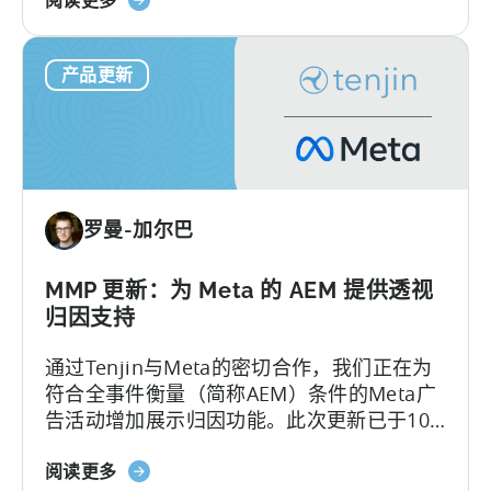
来，反欺诈一直是我们发展路线图的核心。
于
我们率先在业内推出 SIO API，这充分证明
"天
了…….
产品更新
神
推
出
网
站
ID
罗曼-加尔巴
优
化
工
MMP 更新：为 Meta 的 AEM 提供透视
具，
归因支持
更
通过Tenjin与Meta的密切合作，我们正在为
好
符合全事件衡量（简称AEM）条件的Meta广
地
告活动增加展示归因功能。此次更新已于10
控
月27日上线。
制
关
阅读更多
欺