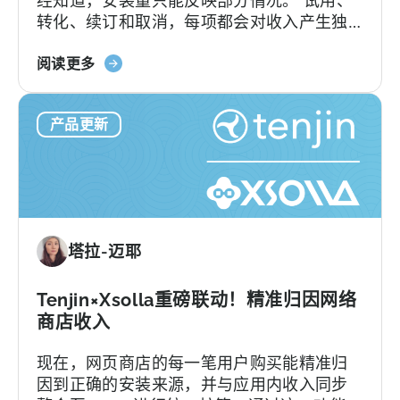
转化、续订和取消，每项都会对收入产生独
的
特的影响。要将这些数据与用户获取（UA）
MMP
关
数据建立关联，以往往往需要从多个来源提
阅读更多
于
取数据，并手动进行整合。Tenjin 订阅报
天
告…….
产品更新
神
订
阅
报
告：
订
塔拉-迈耶
阅
收
入
Tenjin×Xsolla重磅联动！精准归因网络
的
商店收入
营
现在，网页商店的每一笔用户购买能精准归
销
因到正确的安装来源，并与应用内收入同步
活