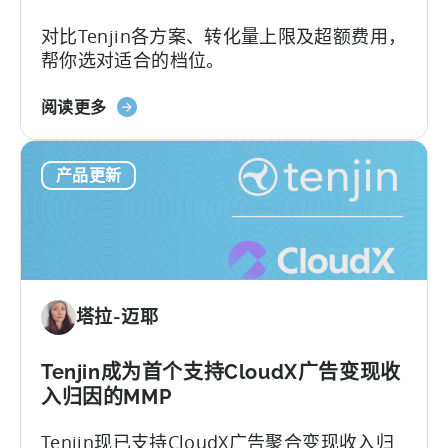
成：
对比Tenjin各方案、转化量上限及超额费用，
开
帮你选对适合的档位。
发
者
关
指
阅读更多
于
南》
Tenjin
产品更新
的
全
包
套
餐：
免
塔拉-迈耶
费
版
与
Tenjin成为首个支持CloudX广告变现收
付
入归因的MMP
费
Tenjin现已支持CloudX广告聚合变现收入归
版、