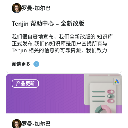
动
罗曼-加尔巴
营
销
人
Tenjin 帮助中心 – 全新改版
员
我们很自豪地宣布，我们全新改版的 知识库
的
正式发布.我们的知识库是用户查找所有与
自
Tenjin 相关的信息的可靠资源，我们致力于
动
不断地更新以最好地满足客户的需求...
化
关
阅读更多
数
于
据
天
管
产品更新
神
道
帮
助
中
心
-
罗曼-加尔巴
全