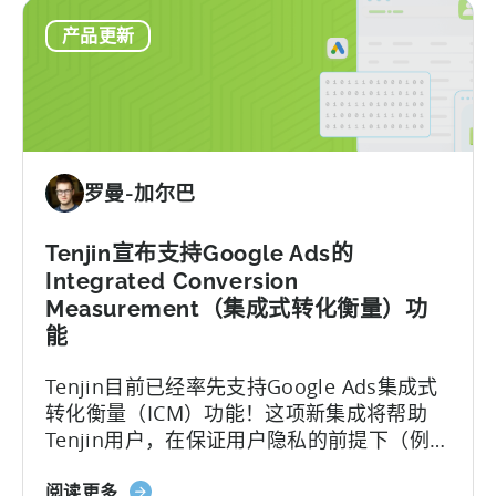
高
Meta 将重新启用 AMM 报告....
产品更新
级
移
动
测
量：
利
罗曼-加尔巴
用
天
进
Tenjin宣布支持Google Ads的
获
Integrated Conversion
得
Measurement（集成式转化衡量）功
更
能
好
的
Tenjin目前已经率先支持Google Ads集成式
元
转化衡量（ICM）功能！这项新集成将帮助
洞
Tenjin用户，在保证用户隐私的前提下（例如
察
使用设备端转化追踪等技术），实现对iOS和
力
关
Android应用投放活动的更全面和更强大的数
阅读更多