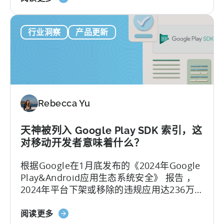
于
据分析能力。
天
行业洞察
产品更新
神
宣
布
提
前
支
Rebecca Yu
持
谷
歌
天神被列入 Google Play SDK 索引，这
广
对移动开发者意味着什么？
告
根据Google在1月底发布的《2024年Google
的
Play&Android应用生态系统安全》 报告 ，
综
2024年平台下架或移除的违规应用达236万
合
款，封禁了15.8万个开发者账号，整治力度
转
关
较2023年的228万款下架量有所增加。 面对
阅读更多
化