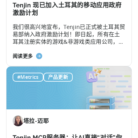
与
Tenjin 现已加入土耳其的移动应用政府
移
激励计划
动
我们很高兴地宣布，Tenjin已正式被土耳其贸
营
易部纳入政府激励计划！即日起，所有在土
销
耳其注册实体的游戏&非游戏类应用公司，只
分
要用Tenjin，就能申请政府费用报销。
析
关
阅读更多
于
“Tenjin”
#Metrics
产品更新
现
已
纳
入
土
耳
塔拉-迈耶
其
移
动
Tenjin MCP服务器：让AI直接“对话”你