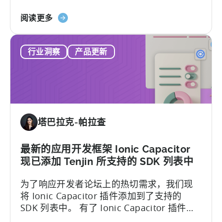
到 Flutter 应用中，释放了跨平台开发的潜
MMP
的
力...
阅读更多
之
Flutter
一
SDK
行业洞察
产品更新
插
件：
我
们
支
持
塔巴拉克-帕拉查
的
SDK
列
最新的应用开发框架 Ionic Capacitor
表
现已添加 Tenjin 所支持的 SDK 列表中
中
为了响应开发者论坛上的热切需求，我们现
的
将 Ionic Capacitor 插件添加到了支持的
最
SDK 列表中。 有了 Ionic Capacitor 插件，
新
开发者可以访问更广泛的功能和权限，从而
成