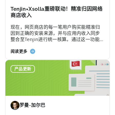
收
入
Tenjin×Xsolla重磅联动！精准归因网络
的
商店收入
营
现在，网页商店的每一笔用户购买能精准归
销
因到正确的安装来源，并与应用内收入同步
活
整合至Tenjin进行统一核算。通过这一功能，
动
您可以在Tenjin平台上完整追踪用户通过“应
层
关
用+网页”双渠道贡献的LTV和ROAS，实现数
阅读更多
级
于
据全链路透明，让每一次增长决策都清晰有
可
Tenjin
据。
视
产品更新
和
化
Xsolla：
整
合
网
店
罗曼-加尔巴
收
入