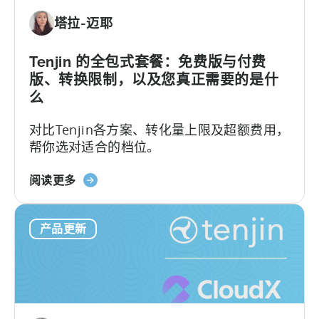
手
塔拉-迈耶
进
行
Tenjin
Tenjin 的全包式套餐：免费版与付费
SDK
版、转换限制，以及您真正需要的是什
集
么
成：
对比Tenjin各方案、转化量上限及超额费用，
开
帮你选对适合的档位。
发
者
关
指
阅读更多
于
南》
Tenjin
产品更新
的
全
包
套
餐：
免