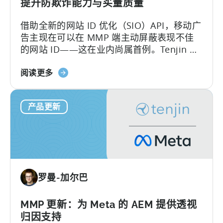
您
提升防欺诈能力与买量质量
的
借助全新的网站 ID 优化（SIO）API，移动广
数
告主现在可以在 MMP 端主动屏蔽表现不佳
据
的网站 ID——这在业内尚属首例。Tenjin 致
力于帮助广告主保护其广告预算。长期以
关
来，反欺诈一直是我们发展路线图的核心。
阅读更多
于
我们率先在业内推出 SIO API，这充分证明
"天
了…….
产品更新
神
推
出
网
站
ID
罗曼-加尔巴
优
化
工
MMP 更新：为 Meta 的 AEM 提供透视
具，
归因支持