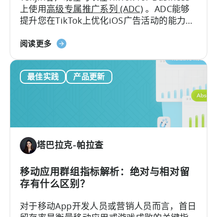
上使用
高级专属推广系列 (ADC)
。ADC能够
(MMP)
提升您在TikTok上优化iOS广告活动的能力，
计
带来更出色的广告表现以及高级报告功能。
划
天
阅读更多
神
用
最佳实践
产品更新
户
现
在
可
以
使
塔巴拉克-帕拉查
用
TikTok
高
移动应用群组指标解析：绝对与相对留
级
存有什么区别？
专
对于移动App开发人员或营销人员而言，首日
用