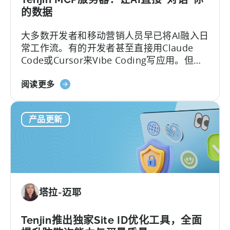
应
的数据
用
大多数开发者和移动营销人员早已将AI融入日
政
常工作流。有的开发者甚至直接用Claude
府
Code或Cursor来Vibe Coding写应用。但一
激
碰到数据分析，画风就变了——移动团队常
励
关
常得把看板上的截图、表格复制粘贴到聊天
阅读更多
计
于
框，然后盯着屏幕上跳动的“加载点”，等AI从
划
Tenjin
这些碎片中拼凑出答案。
产品更新
的
MCP
服
务
器：
直
塔拉-迈耶
接
查
询
Tenjin推出独家Site ID优化工具，全面