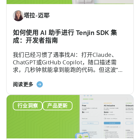
Server:
Manage
塔拉-迈耶
Apps,
Campaigns,
and
如何使用 AI 助手进行 Tenjin SDK 集
Fraud
成：开发者指南
Filters
我们已经习惯了遇事找AI：打开Claude、
Without
ChatGPT或GitHub Copilot，随口描述需
Leaving
求，几秒钟就能拿到能跑的代码。但这波“效
Your
率红利”背后，其实藏着一个致命陷阱：
AI
关
Hallucination（大模型幻觉）.
阅读更多
Assistant
于
《如
行业洞察
产品更新
何
使
用
AI
助