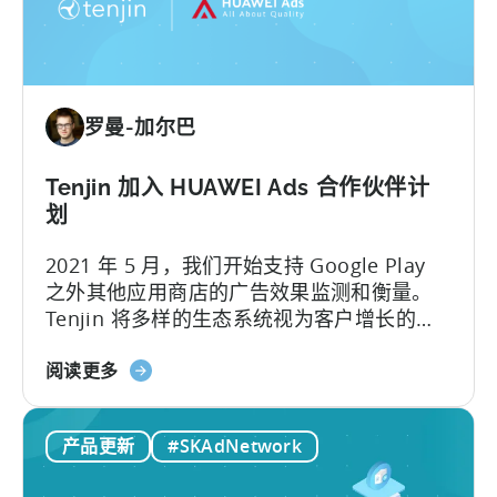
助
Growth
FullStack
将
罗曼-加尔巴
数
据
转
Tenjin 加入 HUAWEI Ads 合作伙伴计
化
划
为
2021 年 5 月，我们开始支持 Google Play
强
之外其他应用商店的广告效果监测和衡量。
大
Tenjin 将多样的生态系统视为客户增长的关
的
键，今天，我们也很高兴地宣布 Tenjin 和
洞
关
HUAWEI Ads 的合作伙伴关系...
阅读更多
察
于
力
天
产品更新
#SKAdNetwork
神
加