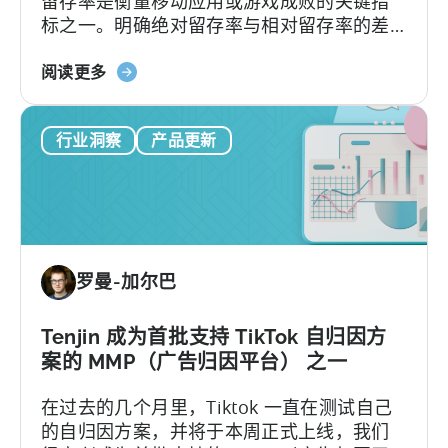
留存率是衡量移动应用或游戏成败的关键指
活
标之一。明确绝对留存率与相对留存率的差
动
异，能够优化用户获取、发布及分析策略。
了
关
然而，不少移动应用发行商并不了解这两种
阅读更多
于
指标将如何影响业务决策。本文将深入解析
《移
绝对留存率和相对留存率的关键区别，并介
行业洞察
产品更新
动
绍两种指标的独特应用场景与优势。
应
用
留
存
率
罗曼-加尔巴
解
析》：
绝
Tenjin 成为首批支持 TikTok 自归因方
对
案的 MMP（广告归因平台） 之一
与
在过去的几个月里，Tiktok 一直在测试自己
相
的自归因方案，并将于本周正式上线，我们
对