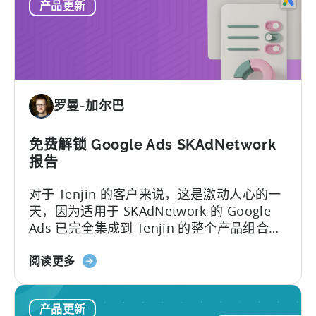
产品更新
神
道
帮
助
中
心
-
罗曼-加尔巴
全
新
改
免费解锁 Google Ads SKAdNetwork
进
报告
对于 Tenjin 的客户来说，这是激动人心的一
天，因为适用于 SKAdNetwork 的 Google
Ads 已完全集成到 Tenjin 的整个产品组合
中...
关
阅读更多
于
免
产品更新
费