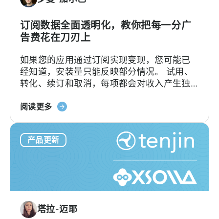
CloudX
是
广
什
告
订阅数据全面透明化，教你把每一分广
么
收
告费花在刀刃上
入
如果您的应用通过订阅实现变现，您可能已
归
经知道，安装量只能反映部分情况。 试用、
因
转化、续订和取消，每项都会对收入产生独
的
特的影响。要将这些数据与用户获取（UA）
MMP
关
数据建立关联，以往往往需要从多个来源提
阅读更多
于
取数据，并手动进行整合。Tenjin 订阅报
天
告…….
产品更新
神
订
阅
报
告：
订
塔拉-迈耶
阅