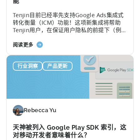
能
好
的
Tenjin目前已经率先支持Google Ads集成式
元
转化衡量（ICM）功能！这项新集成将帮助
洞
Tenjin用户，在保证用户隐私的前提下（例如
察
使用设备端转化追踪等技术），实现对iOS和
力
关
Android应用投放活动的更全面和更强大的数
阅读更多
于
据分析能力。
天
行业洞察
产品更新
神
宣
布
提
前
支
Rebecca Yu
持
谷
歌
天神被列入 Google Play SDK 索引，这
广
对移动开发者意味着什么？