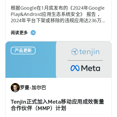
告
根据Google在1月底发布的《2024年Google
的
Play&Android应用生态系统安全》 报告 ，
综
2024年平台下架或移除的违规应用达236万
合
款，封禁了15.8万个开发者账号，整治力度
转
关
较2023年的228万款下架量有所增加。 面对
阅读更多
化
于
日益严格的审核环境，开发者如何应对这一
测
天
合规压力？
量
产品更新
神
功
被
能
列
入
Google
Play
罗曼-加尔巴
SDK
索
引-
Tenjin正式加入Meta移动应用成效衡量
-
合作伙伴（MMP）计划
这