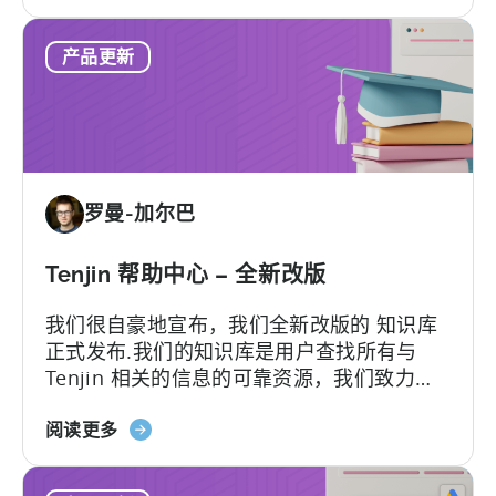
于
工
Growth
具
产品更新
FullStack
-
面
向
移
动
罗曼-加尔巴
营
销
人
Tenjin 帮助中心 – 全新改版
员
我们很自豪地宣布，我们全新改版的 知识库
的
正式发布.我们的知识库是用户查找所有与
自
Tenjin 相关的信息的可靠资源，我们致力于
动
不断地更新以最好地满足客户的需求...
化
关
阅读更多
数
于
据
天
管