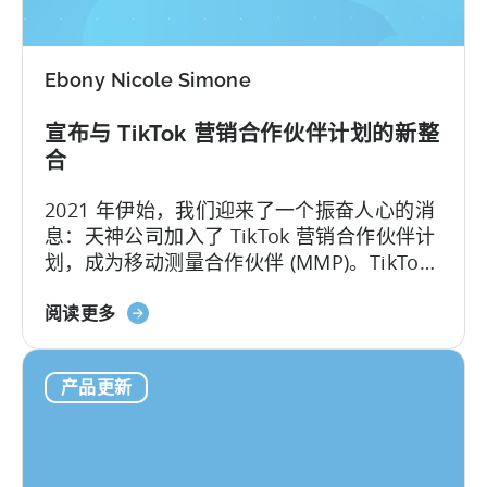
天
神
免
Ebony Nicole Simone
费
测
宣布与 TikTok 营销合作伙伴计划的新整
量
合
SKAdNetwork
转
2021 年伊始，我们迎来了一个振奋人心的消
换
息：天神公司加入了 TikTok 营销合作伙伴计
值
划，成为移动测量合作伙伴 (MMP)。TikTok
是移动短视频的领先目的地，其使命是 "激发
关
创意，带来快乐"。TikTok已在150多个市场
阅读更多
于
推出，是全球增长最快的应用程序之一....。
宣
产品更新
布
与
TikTok
营