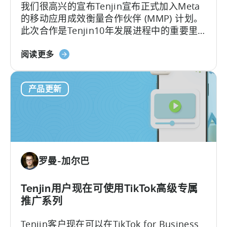
我们很高兴的宣布Tenjin宣布正式加入Meta
对
的移动应用成效衡量合作伙伴 (MMP) 计划。
移
此次合作是Tenjin10年发展进程中的重要里
动
程碑。
开
关
阅读更多
发
于
者
天
意
产品更新
神
味
加
着
入
什
Meta
么？
移
动
罗曼-加尔巴
测
量
合
Tenjin用户现在可使用TikTok高级专属
作
推广系列
伙
Tenjin客户现在可以在TikTok for Business
伴