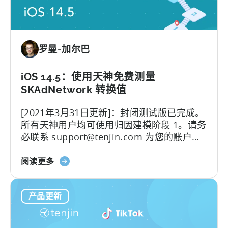
入
HUAWEI
广
告
罗曼-加尔巴
合
作
伙
iOS 14.5：使用天神免费测量
伴
SKAdNetwork 转换值
计
[2021年3月31日更新]：封闭测试版已完成。
划
所有天神用户均可使用归因建模阶段 1。请务
必联系 support@tenjin.com 为您的账户启
用新功能。我们很高兴地宣布，我们的iOS
关
14.5解决方案的第一阶段--归因建模....。
阅读更多
于
iOS
产品更新
14.5：
使
用