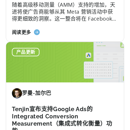
随着高级移动测量（AMM）支持的增加，天
属
进将使广告商能够从其 Meta 营销活动中获
性
得更细致的洞察。这一整合将在 Facebook、
支
Instagram 和其他 Meta 平台上提供更深入
持
关
的归因数据，帮助营销人员优化业绩，并根
阅读更多
于
据可靠的信息做出更明智的决策。TL;DR
高
Meta 将重新启用 AMM 报告....
产品更新
级
移
动
测
量：
利
罗曼-加尔巴
用
天
进
Tenjin宣布支持Google Ads的
获
Integrated Conversion
得
Measurement（集成式转化衡量）功
更