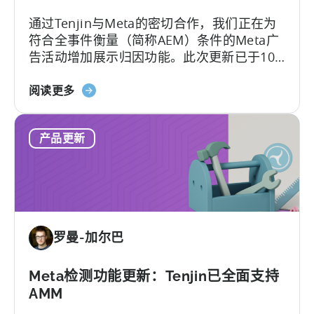
更
通过Tenjin与Meta的密切合作，我们正在为
好
符合全事件衡量（简称AEM）条件的Meta广
地
告活动增加展示归因功能。此次更新已于10
控
月27日上线。
制
关
阅读更多
欺
于
诈
MMP
和
产品更新
更
UA
新：
质
为
量
Meta
的
AEM
罗曼-加尔巴
提
供
直
Meta检测功能更新：Tenjin已全面支持
通
AMM
式