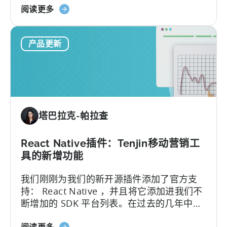
关
更容易完成 Tenjin 的批量接入...
阅读更多
员
于
Ionic
产品更新
电
容
器
插
件：
天
塔巴拉克-帕拉查
神
支
持
React Native插件：Tenjin移动营销工
的
具的新增功能
SDK
我们刚刚为我们的新开源插件添加了官方支
插
持： React Native ，并且将它添加进我们不
件
断增加的 SDK 平台列表。在过去的几年中，
列
开发人员在 Tenjin 的原生 iOS 和 Android
表
关