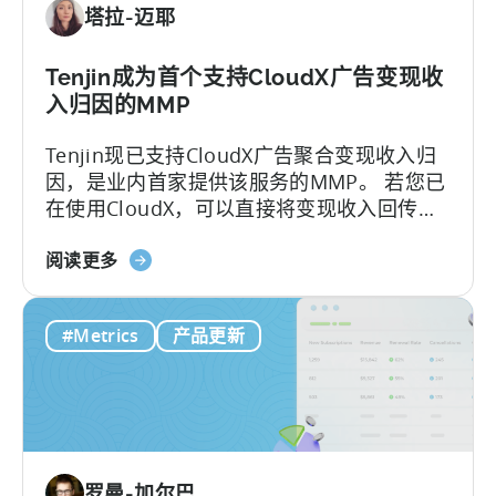
塔拉-迈耶
费
版
与
Tenjin成为首个支持CloudX广告变现收
付
入归因的MMP
费
Tenjin现已支持CloudX广告聚合变现收入归
版、
因，是业内首家提供该服务的MMP。 若您已
转
在使用CloudX，可以直接将变现收入回传至
换
Tenjin，就能查看完整的广告收入LTV和
限
关
ROAS，还能按UA活动（campaign）、渠
阅读更多
制，
于
道、国家/地区进行精准细分。
以
Tenjin：
及
#Metrics
产品更新
这
您
是
真
首
正
个
需
支
要
持
的
罗曼-加尔巴