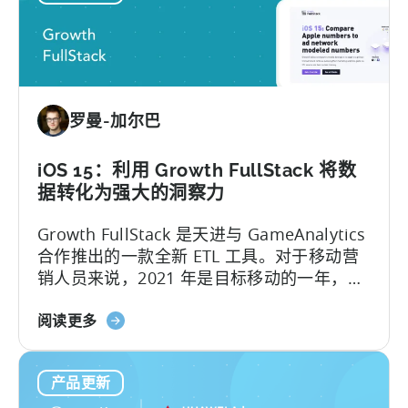
解
锁
Google
Ads
SKAdNetwork
罗曼-加尔巴
报
告
iOS 15：利用 Growth FullStack 将数
据转化为强大的洞察力
Growth FullStack 是天进与 GameAnalytics
合作推出的一款全新 ETL 工具。对于移动营
销人员来说，2021 年是目标移动的一年，
iOS 上隐私优先的变化极大地改变了应用程序
关
的增长战略。应用程序发行商被拖离了构建
阅读更多
于
优秀应用程序和游戏的核心业务，被迫...
iOS
产品更新
15：
借