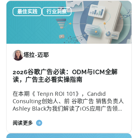
天
告…….
最佳实践
行业洞察
神
订
阅
报
告：
订
塔拉-迈耶
阅
收
入
2026谷歌广告必读：ODM与ICM全解
的
读，广告主必看实操指南
营
在本期《 Tenjin ROI 101》，Candid
销
Consulting创始人、前 谷歌广告 销售负责人
活
Ashley Black为我们解读了iOS应用广告领域
动
最易被误解的专业术语。Ashley在谷歌工作
层
关
近十年，其中六年领导应用广告销售团队
阅读更多
级
于
——她深谙谷歌广告产品的底层逻辑架构，
可
谷
又清楚其在真实投放中的效果，将在本文为
视