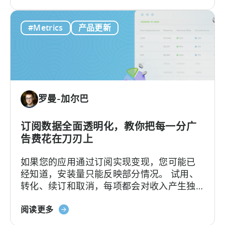
于
道、国家/地区进行精准细分。
化
Tenjin：
内
#Metrics
产品更新
这
容
是
创
首
作
个
支
持
罗曼-加尔巴
CloudX
广
告
订阅数据全面透明化，教你把每一分广
收
告费花在刀刃上
入
如果您的应用通过订阅实现变现，您可能已
归
经知道，安装量只能反映部分情况。 试用、
因
转化、续订和取消，每项都会对收入产生独
的
特的影响。要将这些数据与用户获取（UA）
MMP
关
数据建立关联，以往往往需要从多个来源提
阅读更多
于
取数据，并手动进行整合。Tenjin 订阅报