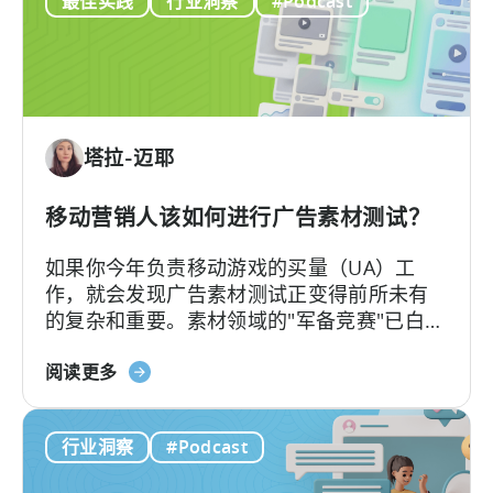
最佳实践
行业洞察
#Podcast
和
的
Xsolla：
内
整
容
合
网
店
塔拉-迈耶
收
入
与
移动营销人该如何进行广告素材测试？
移
如果你今年负责移动游戏的买量（UA）工
动
作，就会发现广告素材测试正变得前所未有
营
的复杂和重要。素材领域的"军备竞赛"已白热
销
化，如今的核心问题不再是"能否产出足够的
分
关
素材"，而是"能否有效测试并筛选出真正的优
阅读更多
析
于
质素材"。
《移
行业洞察
#Podcast
动
营