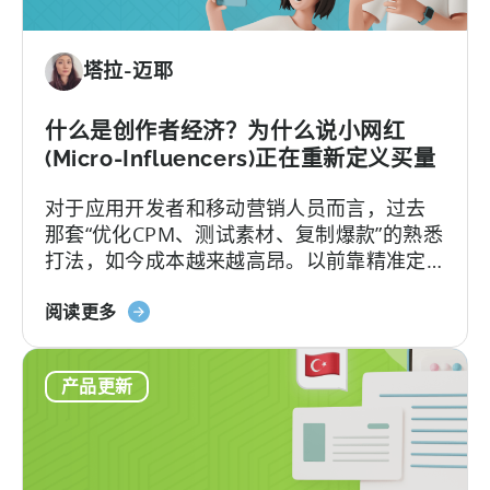
用
投
塔拉-迈耶
资：
为
何
什么是创作者经济？为什么说小网红
应
(Micro-Influencers)正在重新定义买量
在
对于应用开发者和移动营销人员而言，过去
2026
那套“优化CPM、测试素材、复制爆款”的熟悉
年
打法，如今成本越来越高昂。以前靠精准定
实
位和竞价就能预测效果的"科学"，如今变成了
现
关
新学问：怎么抓住并留住用户的注意力。
阅读更多
移
于
动
《什
应
产品更新
么
用
是
投
创
资
作
组