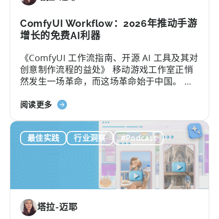
戏
市
ComfyUI Workflow：2026年推动手游
场
增长的免费AI利器
取
《ComfyUI 工作流指南、开源 AI 工具及其对
得
创意制作流程的益处》 移动游戏工作室正悄
成
然发生一场革命，而这场革命始于中国。 当
功：
地团队通过利用开源AI工具，在不增加人手的
移
关
情况下将用户获取（UA）规模扩大了10倍。
阅读更多
动
于
这些能够快速扩展的团队正在测试数百个广
应
ComfyUI
告创意…….
用
最佳实践
行业洞察
#Podcast
工
本
作
地
流
化
程：
策
2026
略》
年
塔拉-迈耶
助