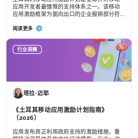
应用开发者最慷慨的支持体系之一。该移动
Leaving
应用激励框架为面向出口的企业报销部分符
Your
合条件的广告费、平台佣金、软件费用及市
AI
关
场准入费用，具体支持力度和上限因类别及
阅读更多
Assistant
于
项目轨道而异。[1][4][5][6] 对于合适的…….
土
行业洞察
耳
其
移
动
应
用
塔拉-迈耶
激
励
计
《土耳其移动应用激励计划指南》
划：
（2026）
您
应用发布商正利用政府支持的激励措施，重
的