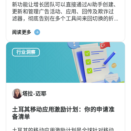
新功能让增长团队可以直接通过AI助手创建、
更新和管理广告活动、应用、回传及欺诈过
滤器，彻底告别在多个工具间来回切换的折
磨。
about
阅读更多
the
Introducing
行业洞察
the
New
Tenjin
MCP
Server:
Manage
塔拉-迈耶
Apps,
Campaigns,
and
土耳其移动应用激励计划：你的申请准
Fraud
备清单
Filters
土耳其的移动应用激励计划是全球针对移动
Without