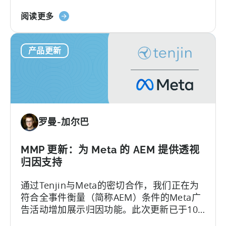
式时，用户行为会变得复杂。传统的LTV模型
关
难以应对，多数pLTV指标也同样无法节省成
阅读更多
于
本、深度洞察。
混
产品更新
合
货
币
化
的
预
罗曼-加尔巴
测
LTV：
解
MMP 更新：为 Meta 的 AEM 提供透视
决
归因支持
4
通过Tenjin与Meta的密切合作，我们正在为
个
符合全事件衡量（简称AEM）条件的Meta广
难
告活动增加展示归因功能。此次更新已于10
题
月27日上线。