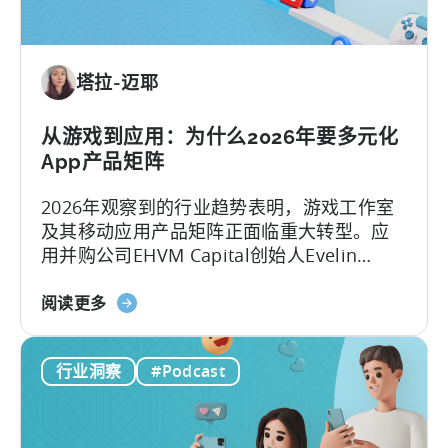
式
内
容
塔拉-迈耶
机
器：
如
从游戏到应用：为什么2026年要多元化
何
App产品矩阵
制
2026年观察到的行业趋势表明，游戏工作室
作
及其移动应用产品矩阵正面临重大转型。应
病
用并购公司EHVM Capital创始人Evelin
毒
Herrera指出，一场全球范围内的 应用产品矩
式
关
阵 重构已全面展开。
阅读更多
内
于
容
《从
与
行业洞察
#Podcast
游
创
戏
意》
到
应