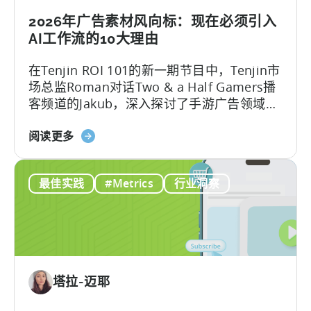
力
移
2026年广告素材风向标：现在必须引入
动
AI工作流的10大理由
游
在Tenjin ROI 101的新一期节目中，Tenjin市
戏
场总监Roman对话Two & a Half Gamers播
发
客频道的Jakub，深入探讨了手游广告领域的
展
巨变。
的
关
阅读更多
免
于
费
2026
AI
最佳实践
#Metrics
行业洞察
年
工
的
具
广
告
创
意：
塔拉-迈耶
现
在