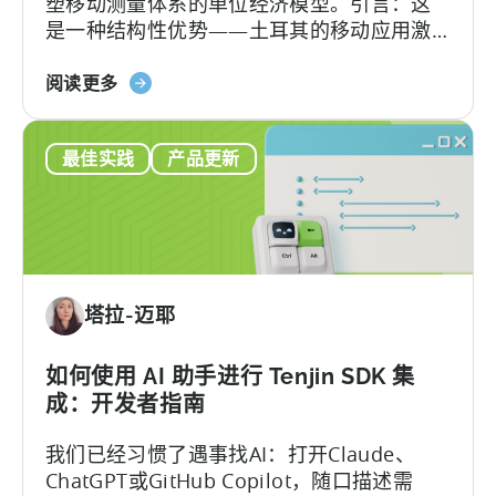
塑移动测量体系的单位经济模型。引言：这
申
是一种结构性优势——土耳其的移动应用激
请
励计划已悄然成为全球应用开发者可利用的
检
关
最重要且不稀释股权的融资框架之一。 该政
阅读更多
查
于
府激励计划是一个结构完善、资金充裕的政
清
《土
府体系，可报销50–70%的...
单
最佳实践
产品更新
耳
其
移
动
应
用
塔拉-迈耶
激
励
计
如何使用 AI 助手进行 Tenjin SDK 集
划
成：开发者指南
指
我们已经习惯了遇事找AI：打开Claude、
南
ChatGPT或GitHub Copilot，随口描述需
（2026）》