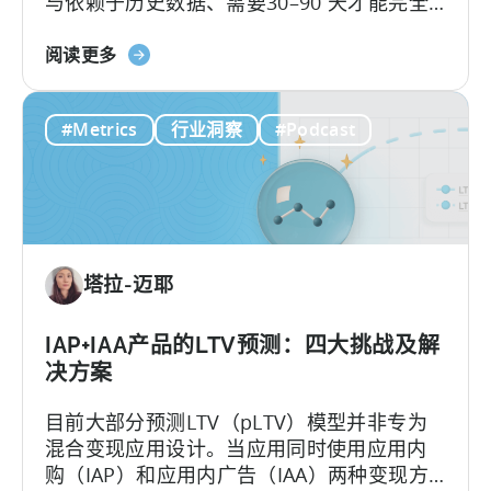
与依赖于历史数据、需要30–90 天才能完全
增
展现的传统 LTV 不同，LTV 预测（pLTV）能
长
关
够在数小时内提供可操作的预测。
阅读更多
于
什
#Metrics
行业洞察
#Podcast
么
是
LTV
预
测
（pLTV）？
塔拉-迈耶
IAP+IAA产品的LTV预测：四大挑战及解
决方案
目前大部分预测LTV（pLTV）模型并非专为
混合变现应用设计。当应用同时使用应用内
购（IAP）和应用内广告（IAA）两种变现方