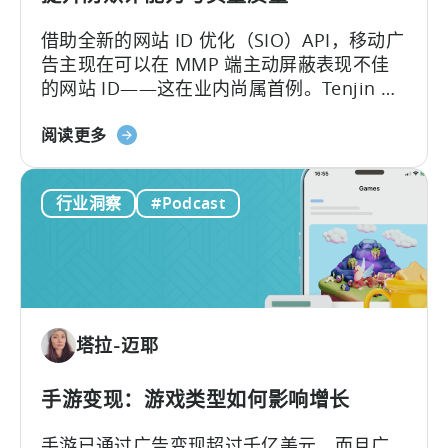
异
借助全新的网站 ID 优化（SIO）API，移动广
告主现在可以在 MMP 端主动屏蔽表现不佳
的网站 ID——这在业内尚属首例。Tenjin 致
力于帮助广告主保护其广告预算。长期以
关
来，反欺诈一直是我们发展路线图的核心。
阅读更多
于
我们率先在业内推出 SIO API，这充分证明
"天
了…….
行业洞察
#Podcast
神
推
出
网
站
ID
塔拉-迈耶
优
化
工
手游变现：游戏类型如何影响增长
具，
手游已通过广告变现超过千亿美元，而且广
更