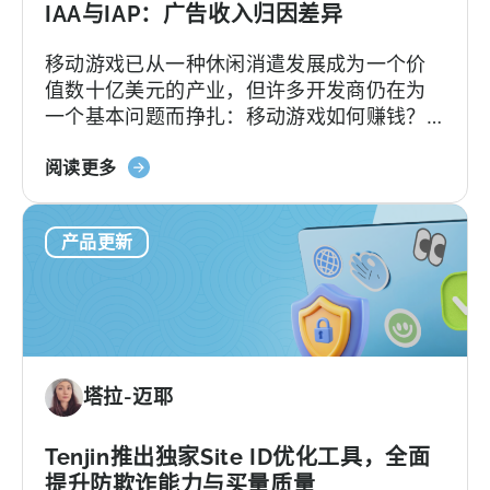
就
IAA与IAP：广告收入归因差异
采
移动游戏已从一种休闲消遣发展成为一个价
用
值数十亿美元的产业，但许多开发商仍在为
AI
一个基本问题而挣扎：移动游戏如何赚钱？
工
答案在于了解两种关键的货币化模式：应用
作
关
内广告和应用内购买，即 IAA 和 IAP，并能有
阅读更多
流
于
效地利用它们。...
的
IAA
10
产品更新
和
个
IAP：
理
广
由
告
收
入
塔拉-迈耶
分
配
的
Tenjin推出独家Site ID优化工具，全面
差
提升防欺诈能力与买量质量