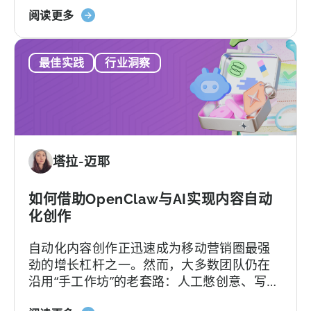
关
等、平台默认你有技术团队等等。
阅读更多
制，
于
以
2026
及
最佳实践
行业洞察
年
您
最
真
佳
正
AppsFlyer
需
替
要
代
的
塔拉-迈耶
方
是
案：
什
Adjust、
如何借助OpenClaw与AI实现内容自动
么
Singular
化创作
与
自动化内容创作正迅速成为移动营销圈最强
Tenjin
劲的增长杠杆之一。然而，大多数团队仍在
对
沿用“手工作坊”的老套路：人工憋创意、写脚
比
本、剪辑，再挨个平台分发，疲于应对不断