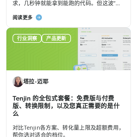
求，几秒钟就能拿到能跑的代码。但这波“效
率红利”背后，其实藏着一个致命陷阱：
关
Hallucination（大模型幻觉）.
阅读更多
于
《如
行业洞察
产品更新
何
使
用
AI
助
手
塔拉-迈耶
进
行
Tenjin
Tenjin 的全包式套餐：免费版与付费
SDK
版、转换限制，以及您真正需要的是什
集
么
成：
对比Tenjin各方案、转化量上限及超额费用，
开
帮你选对适合的档位。
发