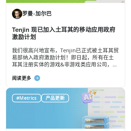
者
合
经
多
罗曼-加尔巴
济？
元
为
化》
何
Tenjin 现已加入土耳其的移动应用政府
微
激励计划
网
我们很高兴地宣布，Tenjin已正式被土耳其贸
红
易部纳入政府激励计划！即日起，所有在土
正
耳其注册实体的游戏&非游戏类应用公司，只
在
要用Tenjin，就能申请政府费用报销。
重
关
阅读更多
新
于
定
“Tenjin”
义
#Metrics
产品更新
现
移
已
动
纳
端
入
用
土
户