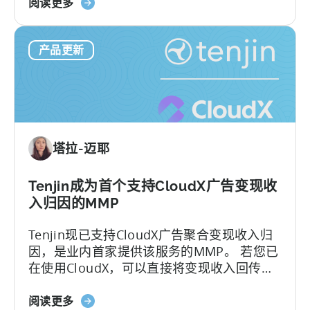
关
加速的内容更新节奏。
阅读更多
于
如
产品更新
何
在
移
动
营
销
塔拉-迈耶
中
利
用
Tenjin成为首个支持CloudX广告变现收
OpenClaw
入归因的MMP
和
Tenjin现已支持CloudX广告聚合变现收入归
AI
因，是业内首家提供该服务的MMP。 若您已
实
在使用CloudX，可以直接将变现收入回传至
现
Tenjin，就能查看完整的广告收入LTV和
自
关
ROAS，还能按UA活动（campaign）、渠
阅读更多
动