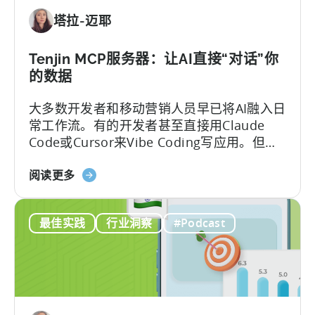
耳
获
塔拉-迈耶
其
取》
移
动
Tenjin MCP服务器：让AI直接“对话”你
应
的数据
用
大多数开发者和移动营销人员早已将AI融入日
政
常工作流。有的开发者甚至直接用Claude
府
Code或Cursor来Vibe Coding写应用。但一
激
碰到数据分析，画风就变了——移动团队常
励
关
常得把看板上的截图、表格复制粘贴到聊天
阅读更多
计
于
框，然后盯着屏幕上跳动的“加载点”，等AI从
划
Tenjin
这些碎片中拼凑出答案。
最佳实践
行业洞察
#Podcast
的
MCP
服
务
器：
直