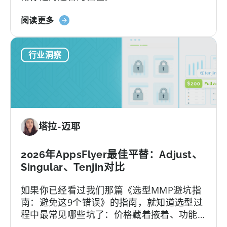
者
关
指
阅读更多
于
南》
Tenjin
行业洞察
的
全
包
套
餐：
免
塔拉-迈耶
费
版
与
2026年AppsFlyer最佳平替：Adjust、
付
Singular、Tenjin对比
费
如果你已经看过我们那篇《选型MMP避坑指
版、
南：避免这9个错误》的指南，就知道选型过
转
程中最常见哪些坑了：价格藏着掖着、功能
换
层层加锁、签完合同才知道支持分三六九
限