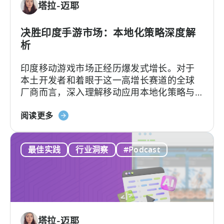
塔拉-迈耶
接
查
询
决胜印度手游市场：本地化策略深度解
您
析
的
印度移动游戏市场正经历爆发式增长。对于
数
本土开发者和着眼于这一高增长赛道的全球
据
厂商而言，深入理解移动应用本地化策略与
用户行为洞察，是成功突围的关键。
关
阅读更多
于
《如
最佳实践
行业洞察
#Podcast
何
在
印
度
移
动
塔拉-迈耶
游