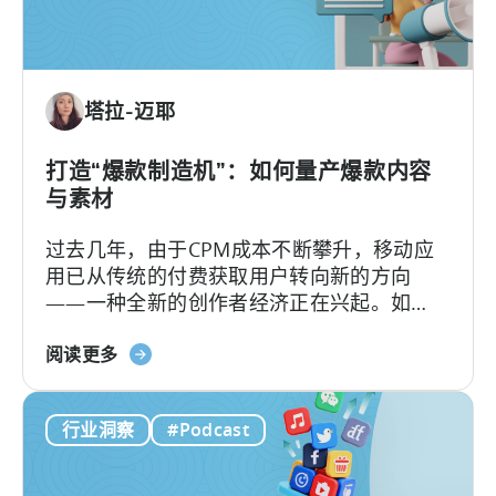
销
人
员
如
塔拉-迈耶
何
进
行
打造“爆款制造机”：如何量产爆款内容
广
与素材
告
过去几年，由于CPM成本不断攀升，移动应
创
用已从传统的付费获取用户转向新的方向
意
——一种全新的创作者经济正在兴起。如
测
今，内容制作相较以往更像是一个工业化的
试》
关
流水线工程，通过系统化的运作、自动化工
阅读更多
于
作流、无数次的迭代以及按需优化来完成。
《打
行业洞察
#Podcast
造
病
毒