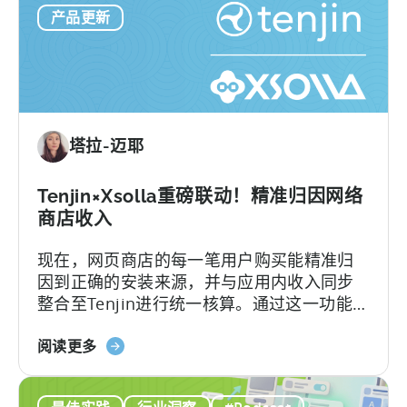
产品更新
歌
我们带来双视角解读。
化
ODM
和
ICM
的
解
塔拉-迈耶
读：
2026
年
Tenjin×Xsolla重磅联动！精准归因网络
应
商店收入
用
现在，网页商店的每一笔用户购买能精准归
广
因到正确的安装来源，并与应用内收入同步
告
整合至Tenjin进行统一核算。通过这一功能，
主
您可以在Tenjin平台上完整追踪用户通过“应
需
关
用+网页”双渠道贡献的LTV和ROAS，实现数
阅读更多
要
于
据全链路透明，让每一次增长决策都清晰有
了
Tenjin
据。
解