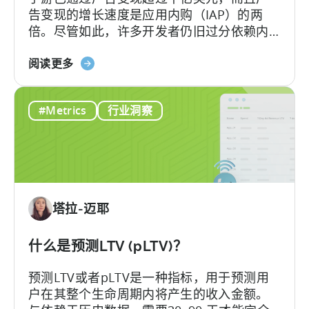
告变现的增长速度是应用内购（IAP）的两
好
倍。尽管如此，许多开发者仍旧过分依赖内
地
购变现，从而错失了大量潜在收益。
控
关
阅读更多
制
于
欺
移
诈
#Metrics
行业洞察
动
和
游
UA
戏
质
货
量
币
化：
塔拉-迈耶
类
型
如
什么是预测LTV (pLTV)？
何
预测LTV或者pLTV是一种指标，用于预测用
影
户在其整个生命周期内将产生的收入金额。
响