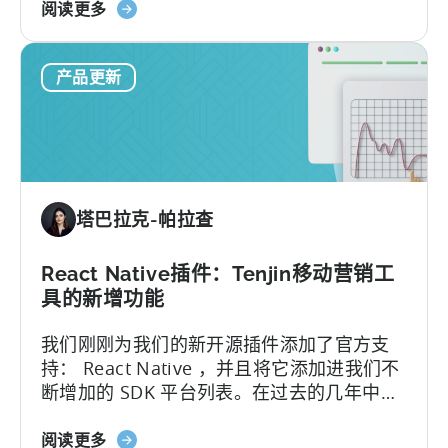
关
更容易完成 Tenjin 的批量接入...
阅读更多
息
于
Ionic
产品更新
电
容
器
插
件：
天
塔巴拉克-帕拉查
神
支
持
React Native插件：Tenjin移动营销工
的
具的新增功能
SDK
我们刚刚为我们的新开源插件添加了官方支
插
持： React Native ，并且将它添加进我们不
件
断增加的 SDK 平台列表。在过去的几年中，
列
开发人员在 Tenjin 的原生 iOS 和 Android
表
关
SDK 上构建了他们自己的 React Native 包装
阅读更多
中