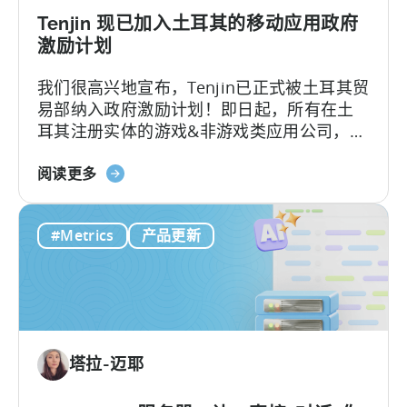
与
Tenjin 现已加入土耳其的移动应用政府
移
激励计划
动
我们很高兴地宣布，Tenjin已正式被土耳其贸
营
易部纳入政府激励计划！即日起，所有在土
销
耳其注册实体的游戏&非游戏类应用公司，只
分
要用Tenjin，就能申请政府费用报销。
析
关
阅读更多
于
“Tenjin”
#Metrics
产品更新
现
已
纳
入
土
耳
塔拉-迈耶
其
移