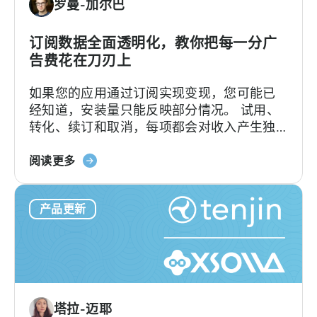
罗曼-加尔巴
费
版
与
订阅数据全面透明化，教你把每一分广
付
告费花在刀刃上
费
如果您的应用通过订阅实现变现，您可能已
版、
经知道，安装量只能反映部分情况。 试用、
转
转化、续订和取消，每项都会对收入产生独
换
特的影响。要将这些数据与用户获取（UA）
限
关
数据建立关联，以往往往需要从多个来源提
阅读更多
制，
于
取数据，并手动进行整合。Tenjin 订阅报
以
天
告…….
及
产品更新
神
您
订
真
阅
正
报
需
告：
要
订
的
塔拉-迈耶
阅
是