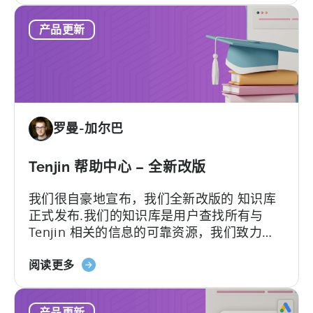
Growth
具
产品更新
FullStack
-
面
向
移
动
罗曼-加尔巴
营
销
人
Tenjin 帮助中心 – 全新改版
员
我们很自豪地宣布，我们全新改版的 知识库
的
正式发布.我们的知识库是用户查找所有与
自
Tenjin 相关的信息的可靠资源，我们致力于
动
不断地更新以最好地满足客户的需求...
化
关
阅读更多
数
于
据
天
管
产品更新