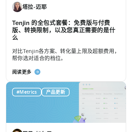
手
塔拉-迈耶
进
行
Tenjin
Tenjin 的全包式套餐：免费版与付费
SDK
版、转换限制，以及您真正需要的是什
集
么
成：
对比Tenjin各方案、转化量上限及超额费用，
开
帮你选对适合的档位。
发
者
关
指
阅读更多
于
南》
Tenjin
#Metrics
产品更新
的
全
包
套
餐：
免