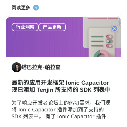
准，通常被称为 SSAE 18。这一合规成就体
成
关
现了 Tenjin 所拥用的严密数据安全管控体
阅读更多
员
于
系，以及我们对合作伙伴和客户数据安全性
天
的追求。
行业洞察
产品更新
神
获
得
SOC
2
类
塔巴拉克-帕拉查
型
II
和
最新的应用开发框架 Ionic Capacitor
ISO
现已添加 Tenjin 所支持的 SDK 列表中
27001
为了响应开发者论坛上的热切需求，我们现
认
将 Ionic Capacitor 插件添加到了支持的
证
SDK 列表中。 有了 Ionic Capacitor 插件，
的
开发者可以访问更广泛的功能和权限，从而
信