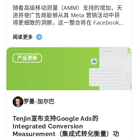
式
随着高级移动测量（AMM）支持的增加，天
属
进将使广告商能够从其 Meta 营销活动中获
性
得更细致的洞察。这一整合将在 Facebook、
支
Instagram 和其他 Meta 平台上提供更深入
持
关
的归因数据，帮助营销人员优化业绩，并根
阅读更多
于
据可靠的信息做出更明智的决策。TL;DR
高
Meta 将重新启用 AMM 报告....
产品更新
级
移
动
测
量：
利
罗曼-加尔巴
用
天
进
Tenjin宣布支持Google Ads的
获
Integrated Conversion
得
Measurement（集成式转化衡量）功