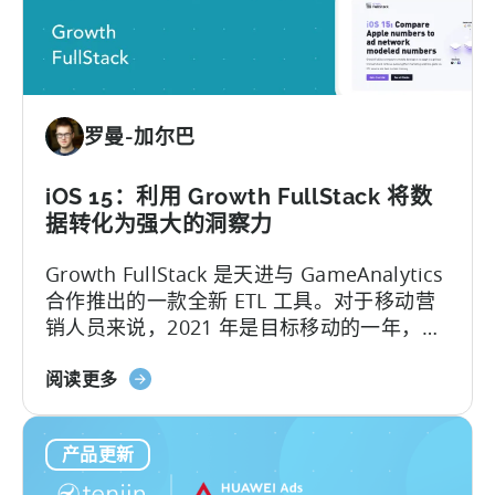
解
锁
Google
Ads
SKAdNetwork
罗曼-加尔巴
报
告
iOS 15：利用 Growth FullStack 将数
据转化为强大的洞察力
Growth FullStack 是天进与 GameAnalytics
合作推出的一款全新 ETL 工具。对于移动营
销人员来说，2021 年是目标移动的一年，
iOS 上隐私优先的变化极大地改变了应用程序
关
的增长战略。应用程序发行商被拖离了构建
阅读更多
于
优秀应用程序和游戏的核心业务，被迫...
iOS
产品更新
15：
借