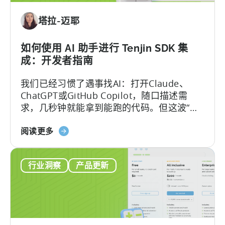
Manage
塔拉-迈耶
Apps,
Campaigns,
and
如何使用 AI 助手进行 Tenjin SDK 集
Fraud
成：开发者指南
Filters
我们已经习惯了遇事找AI：打开Claude、
Without
ChatGPT或GitHub Copilot，随口描述需
Leaving
求，几秒钟就能拿到能跑的代码。但这波“效
Your
率红利”背后，其实藏着一个致命陷阱：
AI
关
Hallucination（大模型幻觉）.
阅读更多
Assistant
于
《如
行业洞察
产品更新
何
使
用
AI
助