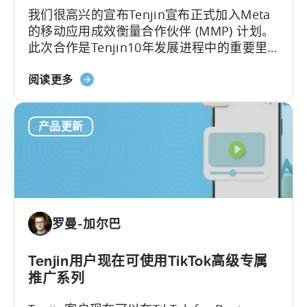
我们很高兴的宣布Tenjin宣布正式加入Meta
对
的移动应用成效衡量合作伙伴 (MMP) 计划。
移
此次合作是Tenjin10年发展进程中的重要里
动
程碑。
开
关
阅读更多
发
于
者
天
意
产品更新
神
味
加
着
入
什
Meta
么？
移
动
罗曼-加尔巴
测
量
合
Tenjin用户现在可使用TikTok高级专属
作
推广系列
伙