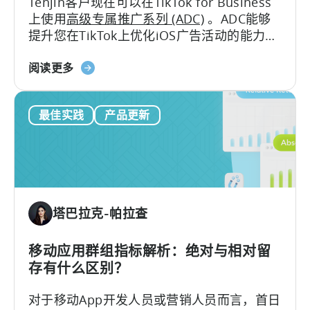
Tenjin客户现在可以在TikTok for Business
伴
上使用
高级专属推广系列 (ADC)
。ADC能够
(MMP)
提升您在TikTok上优化iOS广告活动的能力，
计
带来更出色的广告表现以及高级报告功能。
划
天
阅读更多
神
用
最佳实践
产品更新
户
现
在
可
以
使
塔巴拉克-帕拉查
用
TikTok
高
移动应用群组指标解析：绝对与相对留
级
存有什么区别？
专
对于移动App开发人员或营销人员而言，首日
用