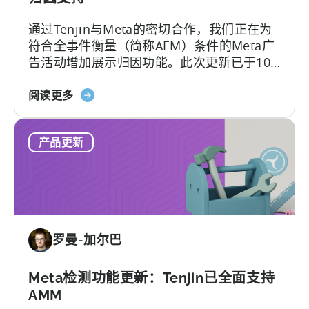
更
通过Tenjin与Meta的密切合作，我们正在为
好
符合全事件衡量（简称AEM）条件的Meta广
地
告活动增加展示归因功能。此次更新已于10
控
月27日上线。
制
关
阅读更多
欺
于
诈
MMP
和
产品更新
更
UA
新：
质
为
量
Meta
的
AEM
罗曼-加尔巴
提
供
直
Meta检测功能更新：Tenjin已全面支持
通
AMM