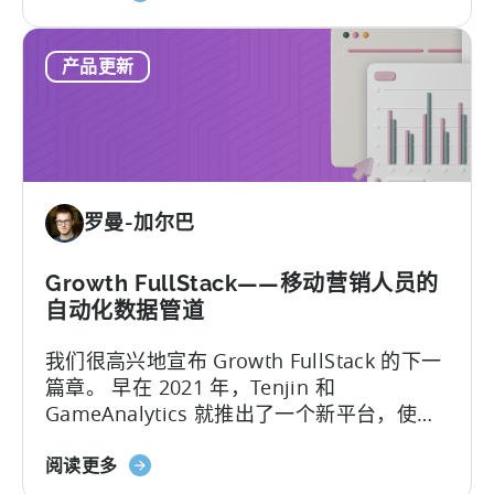
于
器...
新
React
增
产品更新
Native
的
插
最
件：
新
天
框
神
架
为
罗曼-加尔巴
移
动
营
Growth FullStack——移动营销人员的
销
自动化数据管道
人
我们很高兴地宣布 Growth FullStack 的下一
员
篇章。 早在 2021 年，Tenjin 和
提
GameAnalytics 就推出了一个新平台，使移
供
动营销人员能够在日益以隐私为中心的行业
的
关
中追求他们的营销分析目标...
阅读更多
新
于
工