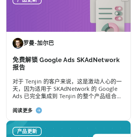
神
道
帮
助
中
心
-
罗曼-加尔巴
全
新
改
免费解锁 Google Ads SKAdNetwork
进
报告
对于 Tenjin 的客户来说，这是激动人心的一
天，因为适用于 SKAdNetwork 的 Google
Ads 已完全集成到 Tenjin 的整个产品组合
中...
关
阅读更多
于
免
产品更新
费