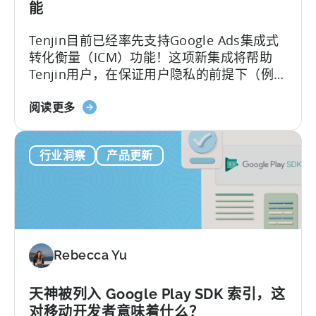
更
能
好
的
Tenjin目前已经率先支持Google Ads集成式
元
转化衡量（ICM）功能！这项新集成将帮助
洞
Tenjin用户，在保证用户隐私的前提下（例如
察
使用设备端转化追踪等技术），实现对iOS和
力
关
Android应用投放活动的更全面和更强大的数
阅读更多
于
据分析能力。
天
行业洞察
产品更新
神
宣
布
提
前
支
Rebecca Yu
持
谷
歌
天神被列入 Google Play SDK 索引，这
广
对移动开发者意味着什么？