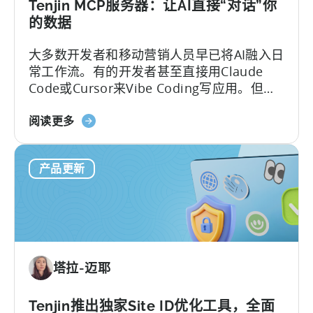
动
Tenjin MCP服务器：让AI直接“对话”你
应
的数据
用
大多数开发者和移动营销人员早已将AI融入日
政
常工作流。有的开发者甚至直接用Claude
府
Code或Cursor来Vibe Coding写应用。但一
激
碰到数据分析，画风就变了——移动团队常
励
关
常得把看板上的截图、表格复制粘贴到聊天
阅读更多
计
于
框，然后盯着屏幕上跳动的“加载点”，等AI从
划
Tenjin
这些碎片中拼凑出答案。
产品更新
的
MCP
服
务
器：
直
塔拉-迈耶
接
查
询
Tenjin推出独家Site ID优化工具，全面