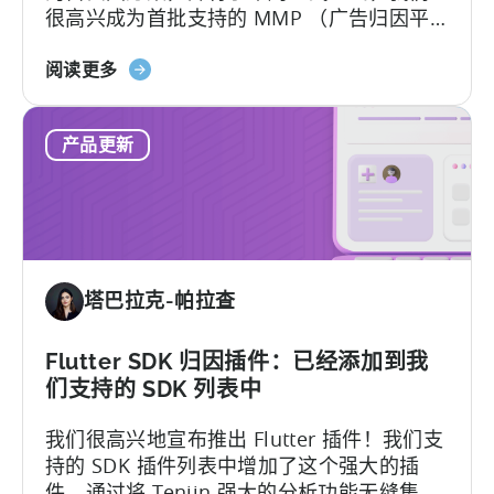
很高兴成为首批支持的 MMP （广告归因平
台） 之一。 Tenjin 将帮助您进行自动设置。
关
关于方案迁移，请先通知您的 TikTok 销售主
阅读更多
于
管，要求加入 SAN 允许列表。
天
产品更新
神
成
为
首
批
支
塔巴拉克-帕拉查
持
TikTok
自
Flutter SDK 归因插件：已经添加到我
定
们支持的 SDK 列表中
义
我们很高兴地宣布推出 Flutter 插件！我们支
开
持的 SDK 插件列表中增加了这个强大的插
关
件，通过将 Tenjin 强大的分析功能无缝集成
的