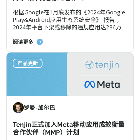
告
根据Google在1月底发布的《2024年Google
的
Play&Android应用生态系统安全》 报告 ，
综
2024年平台下架或移除的违规应用达236万
合
款，封禁了15.8万个开发者账号，整治力度
转
关
较2023年的228万款下架量有所增加。 面对
阅读更多
化
于
日益严格的审核环境，开发者如何应对这一
测
天
合规压力？
量
产品更新
神
功
被
能
列
入
Google
Play
罗曼-加尔巴
SDK
索
引-
Tenjin正式加入Meta移动应用成效衡量
-
合作伙伴（MMP）计划
这