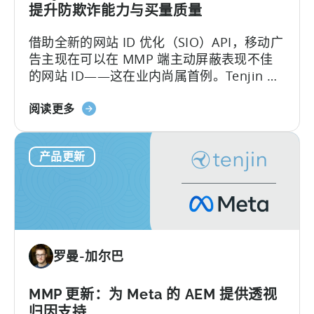
您
提升防欺诈能力与买量质量
的
借助全新的网站 ID 优化（SIO）API，移动广
数
告主现在可以在 MMP 端主动屏蔽表现不佳
据
的网站 ID——这在业内尚属首例。Tenjin 致
力于帮助广告主保护其广告预算。长期以
关
来，反欺诈一直是我们发展路线图的核心。
阅读更多
于
我们率先在业内推出 SIO API，这充分证明
"天
了…….
产品更新
神
推
出
网
站
ID
罗曼-加尔巴
优
化
工
MMP 更新：为 Meta 的 AEM 提供透视
具，
归因支持