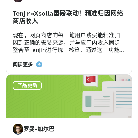
收
什
入
Tenjin×Xsolla重磅联动！精准归因网络
么
的
商店收入
营
现在，网页商店的每一笔用户购买能精准归
销
因到正确的安装来源，并与应用内收入同步
活
整合至Tenjin进行统一核算。通过这一功能，
动
您可以在Tenjin平台上完整追踪用户通过“应
层
关
用+网页”双渠道贡献的LTV和ROAS，实现数
阅读更多
级
于
据全链路透明，让每一次增长决策都清晰有
可
Tenjin
据。
视
产品更新
和
化
Xsolla：
整
合
网
店
罗曼-加尔巴
收
入