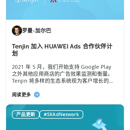
助
Growth
FullStack
将
罗曼-加尔巴
数
据
转
Tenjin 加入 HUAWEI Ads 合作伙伴计
化
划
为
2021 年 5 月，我们开始支持 Google Play
强
之外其他应用商店的广告效果监测和衡量。
大
Tenjin 将多样的生态系统视为客户增长的关
的
键，今天，我们也很高兴地宣布 Tenjin 和
洞
关
HUAWEI Ads 的合作伙伴关系...
阅读更多
察
于
力
天
产品更新
#SKAdNetwork
神
加
入