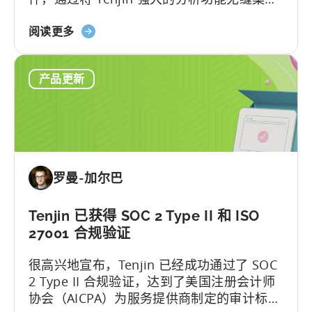
到 Flutter 应用中，释放了跨平台开发的潜
MMP
的
力...
阅读更多
之
Flutter
一
SDK
产品更新
插
件：
我
们
支
持
罗曼-加尔巴
的
SDK
列
Tenjin 已获得 SOC 2 Type II 和 ISO
表
27001 合规验证
中
很高兴地宣布，Tenjin 已经成功通过了 SOC
的
2 Type II 合规验证，达到了美国注册会计师
最
协会（AICPA）为服务提供商制定的审计标
新