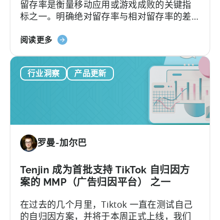
留存率是衡量移动应用或游戏成败的关键指
活
标之一。明确绝对留存率与相对留存率的差
动
异，能够优化用户获取、发布及分析策略。
了
关
然而，不少移动应用发行商并不了解这两种
阅读更多
于
指标将如何影响业务决策。本文将深入解析
《移
绝对留存率和相对留存率的关键区别，并介
行业洞察
产品更新
动
绍两种指标的独特应用场景与优势。
应
用
留
存
率
罗曼-加尔巴
解
析》：
绝
Tenjin 成为首批支持 TikTok 自归因方
对
案的 MMP（广告归因平台） 之一
与
在过去的几个月里，Tiktok 一直在测试自己
相
的自归因方案，并将于本周正式上线，我们
对