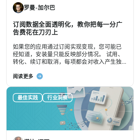
持
罗曼-加尔巴
CloudX
广
告
订阅数据全面透明化，教你把每一分广
收
告费花在刀刃上
入
如果您的应用通过订阅实现变现，您可能已
归
经知道，安装量只能反映部分情况。 试用、
因
转化、续订和取消，每项都会对收入产生独
的
特的影响。要将这些数据与用户获取（UA）
MMP
关
数据建立关联，以往往往需要从多个来源提
阅读更多
于
取数据，并手动进行整合。Tenjin 订阅报
天
告…….
最佳实践
行业洞察
神
订
阅
报
告：
订