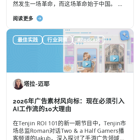
然发生一场革命，而这场革命始于中国。 当
功：
地团队通过利用开源AI工具，在不增加人手的
移
关
情况下将用户获取（UA）规模扩大了10倍。
阅读更多
动
于
这些能够快速扩展的团队正在测试数百个广
应
ComfyUI
告创意…….
用
最佳实践
行业洞察
#Podcast
工
本
作
地
流
化
程：
策
2026
略》
年
塔拉-迈耶
助
力
移
2026年广告素材风向标：现在必须引入
动
AI工作流的10大理由
游
在Tenjin ROI 101的新一期节目中，Tenjin市
戏
场总监Roman对话Two & a Half Gamers播
发
客频道的Jakub，深入探讨了手游广告领域的
展