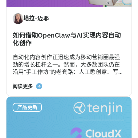
避
需
免
要
塔拉-迈耶
这
的
9
是
个
如何借助OpenClaw与AI实现内容自动
什
错
化创作
么
误》
自动化内容创作正迅速成为移动营销圈最强
劲的增长杠杆之一。然而，大多数团队仍在
沿用“手工作坊”的老套路：人工憋创意、写脚
本、剪辑，再挨个平台分发，疲于应对不断
关
加速的内容更新节奏。
阅读更多
于
如
产品更新
何
在
移
动
营