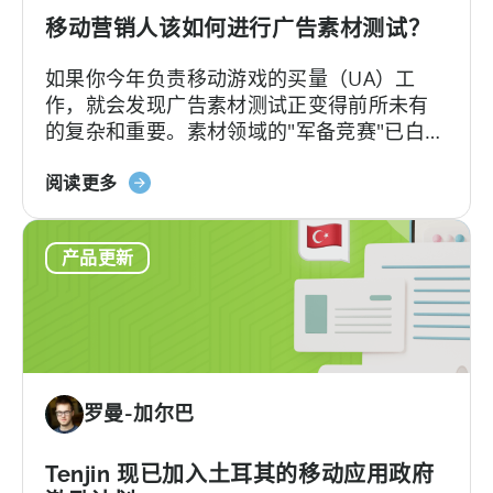
与
移动营销人该如何进行广告素材测试？
移
如果你今年负责移动游戏的买量（UA）工
动
作，就会发现广告素材测试正变得前所未有
营
的复杂和重要。素材领域的"军备竞赛"已白热
销
化，如今的核心问题不再是"能否产出足够的
分
关
素材"，而是"能否有效测试并筛选出真正的优
阅读更多
析
于
质素材"。
《移
产品更新
动
营
销
人
员
如
罗曼-加尔巴
何
进
行
Tenjin 现已加入土耳其的移动应用政府