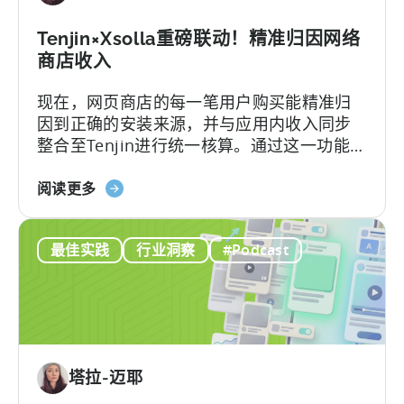
2026
年
Tenjin×Xsolla重磅联动！精准归因网络
应
商店收入
用
现在，网页商店的每一笔用户购买能精准归
广
因到正确的安装来源，并与应用内收入同步
告
整合至Tenjin进行统一核算。通过这一功能，
主
您可以在Tenjin平台上完整追踪用户通过“应
需
关
用+网页”双渠道贡献的LTV和ROAS，实现数
阅读更多
要
于
据全链路透明，让每一次增长决策都清晰有
了
Tenjin
据。
解
最佳实践
行业洞察
#Podcast
和
的
Xsolla：
内
整
容
合
网
店
塔拉-迈耶
收
入