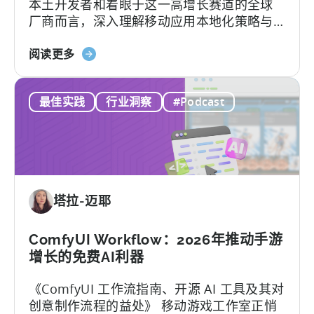
本土开发者和着眼于这一高增长赛道的全球
行
厂商而言，深入理解移动应用本地化策略与
之
用户行为洞察，是成功突围的关键。
有
关
阅读更多
效
于
的
《如
框
最佳实践
行业洞察
#Podcast
何
架”
在
印
度
移
动
塔拉-迈耶
游
戏
市
ComfyUI Workflow：2026年推动手游
场
增长的免费AI利器
取
《ComfyUI 工作流指南、开源 AI 工具及其对
得
创意制作流程的益处》 移动游戏工作室正悄
成