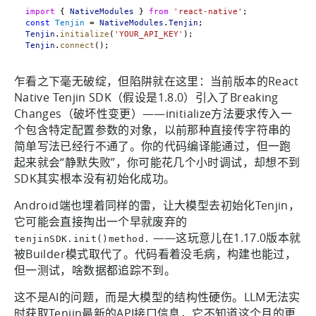
import
 { 
NativeModules
 } 
from
'react-native'
;
const
Tenjin
 = 
NativeModules
.
Tenjin
;
Tenjin
.
initialize
(
'YOUR_API_KEY'
);
Tenjin
.
connect
();
乍看之下毫无破绽，但陷阱就在这里：当前版本的React
Native Tenjin SDK（假设是1.8.0）引入了Breaking
Changes（破坏性变更）——initialize方法要求传入一
个包含特定配置参数的对象，以前那种直接传字符串的
简单写法已经行不通了。你的代码编译能通过，但一跑
起来就会“静默失败”，你可能花几个小时调试，却想不到
SDK其实根本没有初始化成功。
Android端也埋着同样的雷，让大模型去初始化Tenjin，
它可能会直接掏出一个早就废弃的
——这玩意儿在1.17.0版本就
tenjinSDK.init()method.
被Builder模式取代了。代码看着没毛病，构建也能过，
但一测试，啥数据都追踪不到。
这不是AI的问题，而是大模型的结构性硬伤。LLM无法实
时获取Tenjin最新的API接口信息，它不知道这个月的更