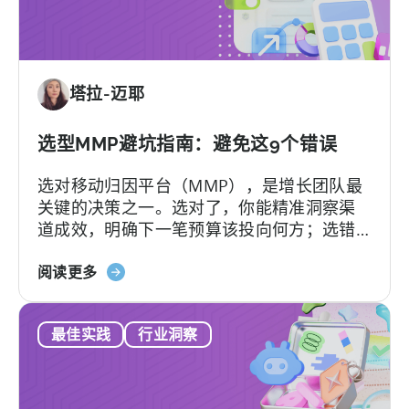
包
套
餐：
免
塔拉-迈耶
费
版
与
选型MMP避坑指南：避免这9个错误
付
选对移动归因平台（MMP），是增长团队最
费
关键的决策之一。选对了，你能精准洞察渠
版、
道成效，明确下一笔预算该投向何方；选错
转
了，不仅得花钱养着一个团队根本用不转的
换
关
平台，还可能陷入“提工单没人理”的死循环。
阅读更多
限
于
更糟的是，一旦签下合同，各种隐形费用随
制，
《如
时可能冒出来。
以
最佳实践
行业洞察
何
及
选
您
择
真
MMP：
正