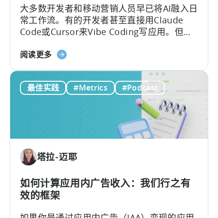
大多数开发者和移动营销人员早已将AI融入日
利
常工作流。有的开发者甚至直接用Claude
的
Code或Cursor来Vibe Coding写应用。但一
免
碰到数据分析，画风就变了——移动团队常
费
关
常得把看板上的截图、表格复制粘贴到聊天
阅读更多
游
于
框，然后盯着屏幕上跳动的“加载点”，等AI从
戏
Tenjin
这些碎片中拼凑出答案。
商
最佳实践
#Metrics
#Podcast
的
业
MCP
模
服
式
务
器：
直
塔拉-迈耶
接
查
询
如何计算应用内广告收入：我们行之有
您
效的框架
的
如果你是通过应用内广告（IAA）变现的应用
数