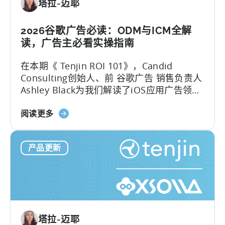
塔拉-迈耶
阅
收
入
2026谷歌广告必读：ODM与ICM全解
的
读，广告主必看实操指南
营
在本期《 Tenjin ROI 101》，Candid
销
Consulting创始人、前 谷歌广告 销售负责人
活
Ashley Black为我们解读了iOS应用广告领域
动
最易被误解的专业术语。Ashley在谷歌工作
层
关
近十年，其中六年领导应用广告销售团队
阅读更多
级
于
——她深谙谷歌广告产品的底层逻辑架构，
可
谷
又清楚其在真实投放中的效果，将在本文为
视
产品更新
歌
我们带来双视角解读。
化
ODM
和
ICM
的
解
塔拉-迈耶
读：