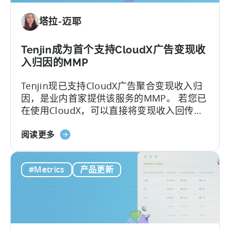
销
塔拉-迈耶
中
利
用
Tenjin成为首个支持CloudX广告变现收
OpenClaw
入归因的MMP
和
Tenjin现已支持CloudX广告聚合变现收入归
AI
因，是业内首家提供该服务的MMP。 若您已
实
在使用CloudX，可以直接将变现收入回传至
现
Tenjin，就能查看完整的广告收入LTV和
自
关
ROAS，还能按UA活动（campaign）、渠
阅读更多
动
于
道、国家/地区进行精准细分。
化
Tenjin：
内
#Metrics
产品更新
这
容
是
创
首
作
个
支