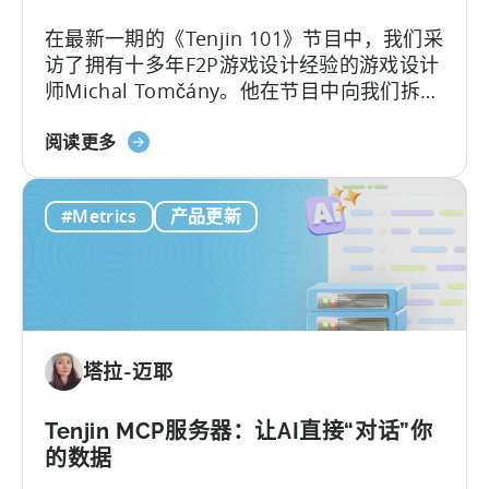
用
在最新一期的《Tenjin 101》节目中，我们采
政
访了拥有十多年F2P游戏设计经验的游戏设计
府
师Michal Tomčány。他在节目中向我们拆解
激
了移动游戏中最关键、却常被误解的概念：
励
关
单位经济模型（Unit Economics）
。
阅读更多
计
于
划
免
#Metrics
产品更新
费
游
戏
的
单
位
塔拉-迈耶
经
济：
一
Tenjin MCP服务器：让AI直接“对话”你
种
的数据
盈