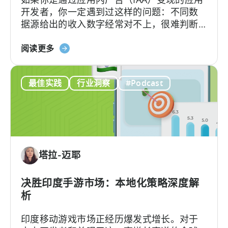
开发者，你一定遇到过这样的问题：不同数
据
据源给出的收入数字经常对不上，很难判断
哪个才更准确。
关
阅读更多
于
“如
最佳实践
行业洞察
#Podcast
何
计
算
应
用
内
塔拉-迈耶
广
告
收
决胜印度手游市场：本地化策略深度解
入：
析
我
印度移动游戏市场正经历爆发式增长。对于
们