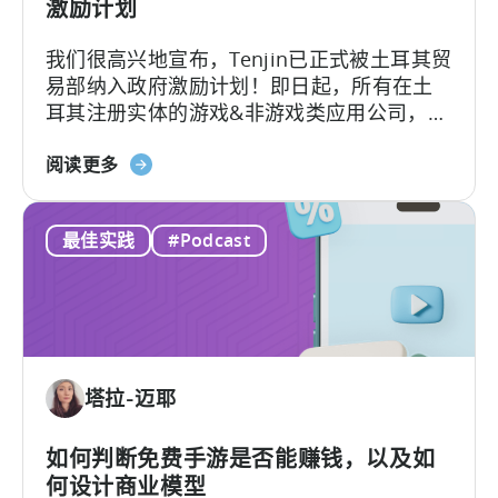
广
激励计划
告
我们很高兴地宣布，Tenjin已正式被土耳其贸
创
易部纳入政府激励计划！即日起，所有在土
意
耳其注册实体的游戏&非游戏类应用公司，只
测
要用Tenjin，就能申请政府费用报销。
试》
关
阅读更多
于
“Tenjin”
最佳实践
#Podcast
现
已
纳
入
土
耳
塔拉-迈耶
其
移
动
如何判断免费手游是否能赚钱，以及如
应
何设计商业模型