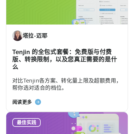
New
Tenjin
MCP
Server:
Manage
塔拉-迈耶
Apps,
Campaigns,
and
Tenjin 的全包式套餐：免费版与付费
Fraud
版、转换限制，以及您真正需要的是什
Filters
么
Without
对比Tenjin各方案、转化量上限及超额费用，
Leaving
帮你选对适合的档位。
Your
AI
关
Assistant
阅读更多
于
Tenjin
最佳实践
的
全