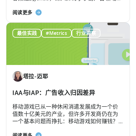
巨变。
的
关
阅读更多
免
于
费
2026
AI
最佳实践
#Metrics
行业洞察
年
工
的
具
广
告
创
意：
塔拉-迈耶
现
在
就
IAA与IAP：广告收入归因差异
采
移动游戏已从一种休闲消遣发展成为一个价
用
值数十亿美元的产业，但许多开发商仍在为
AI
一个基本问题而挣扎：移动游戏如何赚钱？
工
答案在于了解两种关键的货币化模式：应用
作
关
内广告和应用内购买，即 IAA 和 IAP，并能有
阅读更多