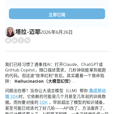
电
子
邮
件
(必
塔拉-迈耶
2026年6月26日
须填
写）
我们已经习惯了遇事找AI：打开Claude、ChatGPT或
GitHub Copilot，随口描述需求，几秒钟就能拿到能跑
的代码。但这波“效率红利”背后，其实藏着一个致命陷
阱：
Hallucination（大模型幻觉）
.
问题出在哪？当你让大语言模型（LLM）帮你
集成移动
端 SDK
时，它依赖的可能是几个月甚至几年前的训练数
据。而你要对接的
SDK
，早就超出了模型的知识储备，
甚至可能已经迭代了好几轮——API改了、方法废弃了、
新设计模式都上了。AI却毫不知情，一本正经地生成一段