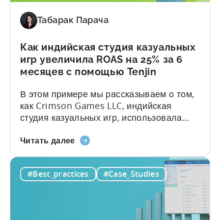
Mobile
масштабов привлечения пользователей
Табарак Парача
масштабировала
(UA). Вот краткий обзор...
расходы
на
Как индийская студия казуальных
UA
игр увеличила ROAS на 25% за 6
-
месяцев с помощью Tenjin
37%
В этом примере мы рассказываем о том,
как Crimson Games LLC, индийская
студия казуальных игр, использовала
Tenjin для увеличения ROAS на 25% за 6
о
месяцев. Вот краткий обзор
Читать далее
том,
впечатляющих результатов: - ≈
как
увеличение ROAS на 25% - ≈
#Best_practices
#Case_Studies
индийская
значительное сокращение ручного труда
студия
О компании Crimson Games Основанная
казуальных
в 2022 году, компания Crimson Games...
игр