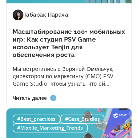
увеличила
ROAS
Табарак Парача
на
25%
за
Масштабирование 100+ мобильных
6
игр: Как студия PSV Game
месяцев
использует Tenjin для
с
обеспечения роста
помощью
Tenjin
Мы встретились с Зоряной Омельчук,
директором по маркетингу (CMO) PSV
Game Studio, чтобы узнать, что ей
больше всего нравится в Tenjin. В
о
интервью, представленном ниже, она
Читать далее
Масштабирование
рассказывает о том, как ее команда
100+
использует приборную панель Tenjin для
#Best_practices
#Case_Studies
мобильных
масштабирования более 100
игр:
приложений. Вы узнаете:1. Ключевые
#Mobile_Marketing_Trends
Как
метрики и KPI, которые PSV отслеживает