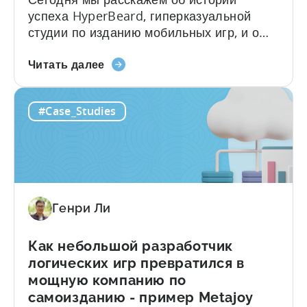
успеха HyperBeard, гиперказуальной
студии по изданию мобильных игр, и о
том, как Tenjin помогает им в решении
о
различных задач. Для обсуждения этой
Читать далее
том,
истории успеха мы пригласили
как
сооснователя и генерального директора
#Case_Studies
ведущий
Hyperbeard Алекса Козаченко. Чтобы
мексиканский
ознакомиться с кратким изложением
мобильный
примера, вы можете скачать PDF-файл
издатель
ниже. Если вы хотите...
увеличил
LTV
Генри Ли
своего
портфеля
на
Как небольшой разработчик
35%
логических игр превратился в
-
мощную компанию по
исследование
самоизданию - пример Metajoy