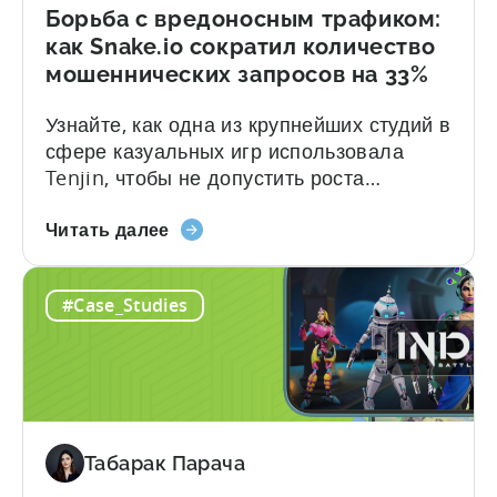
Борьба с вредоносным трафиком:
как Snake.io сократил количество
мошеннических запросов на 33%
Узнайте, как одна из крупнейших студий в
сфере казуальных игр использовала
Tenjin, чтобы не допустить роста
мошенничества по мере расширения
«Борьба
масштабов привлечения пользователей
Читать далее
с
(UA). Расширение масштабов
некачественным
привлечения пользователей (UA) в
#Case_Studies
трафиком:
нескольких сетях и регионах может стать
как
сложной задачей. А если к этому
Snake.io
добавляются повторяющиеся случаи
сократил
мошенничества, неэффективные
количество
блокировки на уровне сайта и растущее
мошеннических
количество запросов на возврат средств,
Табарак Парача
запросов
ситуация может еще больше ухудшиться.
на
Точно так же, как...