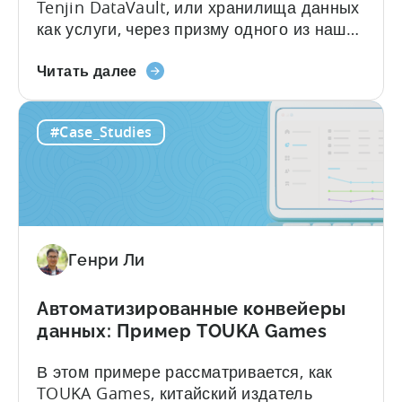
Tenjin DataVault, или хранилища данных
как услуги, через призму одного из наших
звездных клиентов, компании Kooapps.
О
Маркетинговые и продуктовые команды
Читать далее
раскрытии
Kooapps используют DataVault для
магии
решения широкого спектра задач. В
#Case_Studies
хранилища
приведенном ниже посте мы выделили 5
данных
из них, включая то, как...
Tenjin
с
помощью
Kooapps
Генри Ли
Автоматизированные конвейеры
данных: Пример TOUKA Games
В этом примере рассматривается, как
TOUKA Games, китайский издатель