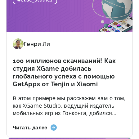
ведущий
загрузок по всему миру. Компания
китайский
расширила свое присутствие во многих
мобильный
регионах, имея в своем портфолио
издатель
всемирно признанные...
вышел
на
Генри Ли
рынок
гибридных
ресторанов
100 миллионов скачиваний! Как
-
студия XGame добилась
пример
глобального успеха с помощью
ZPLAY
GetApps от Tenjin и Xiaomi
В этом примере мы расскажем вам о том,
как XGame Studio, ведущий издатель
мобильных игр из Гонконга, добился
глобального успеха с помощью Tenjin и
о
GetApps от Xiaomi. Вот краткий обзор
Читать далее
100
впечатляющих результатов, которых они