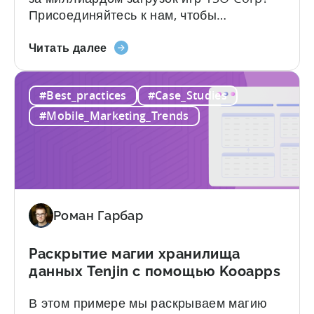
Присоединяйтесь к нам, чтобы
погрузиться в путешествие Жан-Клода
о
Ялапа, соучредителя YSO Corp, в видео
Читать далее
пути
ниже. Откройте для себя
YSO
захватывающую историю становления
#Best_practices
#Case_Studies
Corp
YSO Corp как известного издателя,
к
достижения поразительной отметки в 1
#Mobile_Marketing_Trends
1
миллиард загрузок и разгадки гения,
миллиарду
стоящего за...
скачиваний
Роман Гарбар
Раскрытие магии хранилища
данных Tenjin с помощью Kooapps
В этом примере мы раскрываем магию