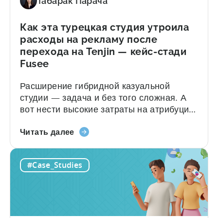
Табарак Парача
количество
результатов: О компании SuperGaming
установок
SuperGaming — это одна из...
приложения
Как эта турецкая студия утроила
на
расходы на рекламу после
25%
перехода на Tenjin — кейс-стади
Fusee
Расширение гибридной казуальной
студии — задача и без того сложная. А
вот нести высокие затраты на атрибуцию
и сталкиваться с неожиданными
«Как
скрытыми комиссиями — ещё сложнее.
Читать далее
эта
Именно с этим столкнулась компания
турецкая
Fusee — студия из Стамбула (Турция), на
#Case_Studies
студия
счету которой более 150 млн загрузок, —
утроила
когда она расширяла масштабы
расходы
привлечения пользователей (UA) и
на
продолжала развивать собственную
рекламу
публикацию игр. Вот краткая сводка их