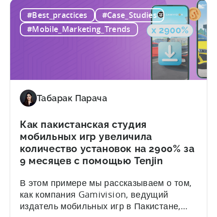
миллионах
смогли достичь с помощью Tenjin и
#Best_practices
#Case_Studies
скачиваний!
GetApps, магазина приложений Xiaomi: -
Как
≈ 20% увеличение...
#Mobile_Marketing_Trends
студия
XGame
добилась
глобального
успеха
с
Табарак Парача
помощью
GetApps
Как пакистанская студия
от
мобильных игр увеличила
Tenjin
количество установок на 2900% за
и
9 месяцев с помощью Tenjin
Xiaomi
В этом примере мы рассказываем о том,
как компания Gamivision, ведущий
издатель мобильных игр в Пакистане,