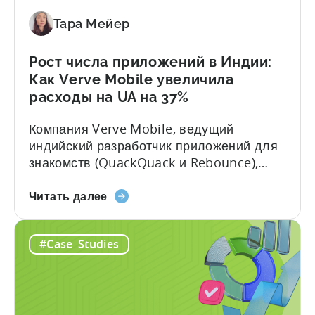
после
впечатляющих результатов: О компании
Тара Мейер
перехода
Fusee...
на
Tenjin»
Рост числа приложений в Индии:
—
Как Verve Mobile увеличила
кейс-
расходы на UA на 37%
стади
Компания Verve Mobile, ведущий
Fusee
индийский разработчик приложений для
знакомств (QuackQuack и Rebounce),
использовала Tenjin для
о
стимулирования роста приложений,
Читать далее
Рост
добившись увеличения расходов на UA
числа
на 37%, экономии времени и глубокого
#Case_Studies
приложений
понимания. В этом примере мы
в
рассмотрим, как Verve Mobile, ведущий
Индии:
индийский разработчик приложений для
Как
знакомств, использовал Tenjin для
Verve
преодоления трудностей и расширения