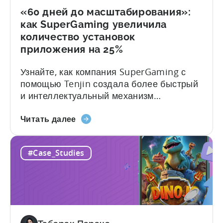
33%»
«60 дней до масштабирования»:
как SuperGaming увеличила
количество установок
приложения на 25%
Узнайте, как компания SuperGaming с
помощью Tenjin создала более быстрый
и интеллектуальный механизм
привлечения пользователей (UA) для
о
различных жанров игр и увеличила
Читать далее
программе
количество установок приложения на
«60
25%. В этом примере из практики мы
#Case_Studies
дней
рассмотрим, как SuperGaming, одна из
до
ведущих игровых компаний Индии,
масштабирования»:
использовала Tenjin для преодоления
как
трудностей и масштабирования
SuperGaming
привлечения пользователей (UA). Вот
увеличила
краткая сводка их впечатляющих