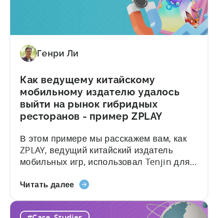
игровая
в...
студия
PSV
использует
Tenjin
Генри Ли
для
обеспечения
Как ведущему китайскому
своего
мобильному издателю удалось
роста
выйти на рынок гибридных
ресторанов - пример ZPLAY
В этом примере мы расскажем вам, как
ZPLAY, ведущий китайский издатель
мобильных игр, использовал Tenjin для
достижения своих целей: О компании
О
ZPLAY Основанная в Пекине, компания
Читать далее
статье
ZPLAY является ведущим мировым
Как
издателем мобильных игр с миллионами
#Case_Studies