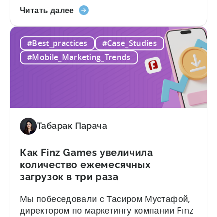
о
подробно рассмотрим каждый случай,
Читать далее
кампании
подробно расскажем, с какой проблемой
LiveOps
они столкнулись, какое решение было
#Best_practices
#Case_Studies
Campaigns:
предложено и какие результаты были
стимулирование
достигнуты. Мы подробно расскажем о
#Mobile_Marketing_Trends
роста
том, как добавление LiveOps Campaigns
приложений
от Tenjin позволило этим компаниям: Что
с
такое LiveOps Campaigns? Кампании
помощью
LiveOps используются...
анализа
атрибуции
Табарак Парача
Как Finz Games увеличила
количество ежемесячных
загрузок в три раза
Мы побеседовали с Тасиром Мустафой,
директором по маркетингу компании Finz