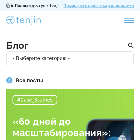
🔥 Полный доступ к Tenjin за $200/месяц - все функции, без дополнений, отмена в любое время.
Посмотреть цены и характеристики
Блог
- Выберите категорию -
Все посты
#Case_Studies
«60 дней до
масштабирования»: