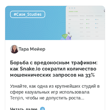
#Case_Studies
Тара Мейер
Борьба с вредоносным трафиком:
как Snake.io сократил количество
мошеннических запросов на 33%
Узнайте, как одна из крупнейших студий в
сфере казуальных игр использовала
Tenjin, чтобы не допустить роста
мошенничества по мере расширения
«Борьба
масштабов привлечения пользователей
Читать далее