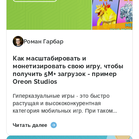
ROAS
Ознакомьтесь с полным примером ниже и
и
узнайте, как они этого добились. Задача
LTV
Оптимизация стратегии таргетинга
для
пользователей после выхода iOS14.5
SKAN-
Tokyo Tsushin является одним...
Роман Гарбар
кампаний
с
помощью
Как масштабировать и
TikTok
монетизировать свою игру, чтобы
и
получить 5М+ загрузок - пример
Tenjin
Oreon Studios
-
пример
Гиперказуальные игры - это быстро
из
растущая и высококонкурентная
практики
категория мобильных игр. При таком
Tokyo
количестве разработчиков, выходящих
Tsushin
о
на рынок, новым играм бывает сложно
Читать далее
Как
выделиться и закрепиться на нем.