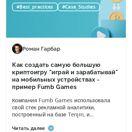
масштабировать
Однако Monster Draft от Oreon Studios
#Best_practices
#Case_Studies
и
представляет собой уникальный гибрид
монетизировать
карточной игры и гиперказуального
свою
раннера, который предлагает игрокам
игру,
уникальную...
чтобы
произвести
Роман Гарбар
5M+
загрузок
-
Как создать самую большую
тематическое
криптоигру "играй и зарабатывай"
исследование
на мобильных устройствах -
Oreon
пример Fumb Games
Studios
Компания Fumb Games использовала
свой стек рекламной аналитики,
построенный на базе Tenjin, и
уникальное решение web3,
о
предоставленное ZEBEDEE, для
Читать далее