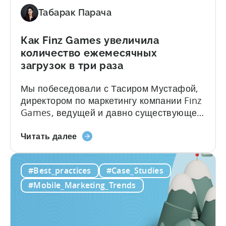
анализа
атрибуции
Табарак Парача
Как Finz Games увеличила
количество ежемесячных
загрузок в три раза
Мы побеседовали с Тасиром Мустафой,
директором по маркетингу компании Finz
Games, ведущей и давно существующей
студии мобильных игр в Пакистане. Наша
о
беседа была посвящена текущим
Читать далее
том,
проблемам, с которыми сталкиваются
как
пакистанские игровые студии, и
#Best_practices
#Case_Studies
Finz
рассмотрению способов, с помощью
Games
которых они могут продолжать
#Mobile_Marketing_Trends
увеличила
совершенствоваться и добиваться
количество
успеха на этом растущем рынке.
ежемесячных
[Табарак из Tenjin]: Я Табарак, менеджер