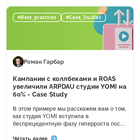
Как
создания самой большой игры "играй и
создать
зарабатывай" на мобильных устройствах.
#Best_practices
#Case_Studies
самую
В этом кейсе мы раскрываем формулу
большую
успеха, включая инструменты и
криптоигру
стратегию, которые они использовали
"играй
для достижения следующих результатов:
и
Использованные инструменты: О...
зарабатывай"
Роман Гарбар
на
мобильных
устройствах
Кампании с коллбеками и ROAS
-
увеличили ARPDAU студии YOMI на
пример
60% - Case Study
Fumb
В этом примере мы расскажем вам о том,
Games
как студия YOMI вступила в
беспрецедентную фазу гиперроста после
внедрения кампаний Tenjin по возврату
кампании
рекламных доходов и ROAS. Вот краткое
Читать далее