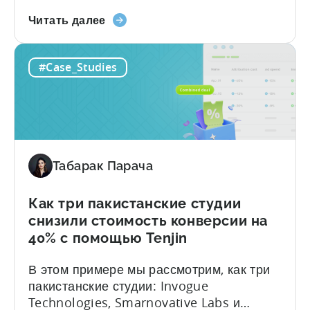
и сталкиваться с неожиданными
«Как
скрытыми комиссиями — ещё сложнее.
Читать далее
эта
Именно с этим столкнулась компания
турецкая
Fusee — студия из Стамбула (Турция), на
#Case_Studies
студия
счету которой более 150 млн загрузок, —
утроила
когда она расширяла масштабы
расходы
привлечения пользователей (UA) и
на
продолжала развивать собственную
рекламу
публикацию игр. Вот краткая сводка их
после
впечатляющих результатов: О компании
Табарак Парача
перехода
Fusee...
на
Tenjin»
Как три пакистанские студии
—
снизили стоимость конверсии на
кейс-
40% с помощью Tenjin
стади
В этом примере мы рассмотрим, как три
Fusee
пакистанские студии: Invogue
Technologies, Smarnovative Labs и