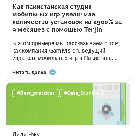
GetApps
Как пакистанская студия
от
мобильных игр увеличила
Tenjin
количество установок на 2900% за
и
9 месяцев с помощью Tenjin
Xiaomi
В этом примере мы рассказываем о том,
как компания Gamivision, ведущий
издатель мобильных игр в Пакистане,
использовала приборную панель Tenjin в
о
режиме реального времени,
Читать далее
том,
стратегическую поддержку роста и
как
ценообразование, ориентированное на
#Best_practices
#Case_Studies
пакистанская
рост, для масштабирования своего
студия
бизнеса. Вот краткий обзор
мобильных
впечатляющих результатов, достигнутых
игр
компанией всего за 9 месяцев: - ≈ 20%
увеличила
увеличение ROI - ≈ 2900% рост платных
количество
установок О Gamivision...
Лили Чжу