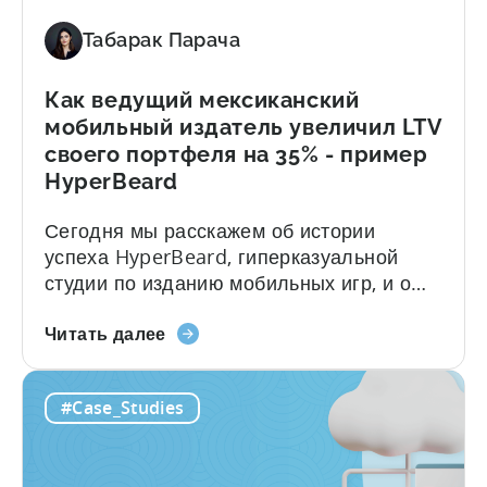
разработчикам и издателям мобильных
Табарак Парача
игр продвигать...
Как ведущий мексиканский
мобильный издатель увеличил LTV
своего портфеля на 35% - пример
HyperBeard
Сегодня мы расскажем об истории
успеха HyperBeard, гиперказуальной
студии по изданию мобильных игр, и о
том, как Tenjin помогает им в решении
о
различных задач. Для обсуждения этой
Читать далее
том,
истории успеха мы пригласили
как
сооснователя и генерального директора
#Case_Studies
ведущий
Hyperbeard Алекса Козаченко. Чтобы
мексиканский
ознакомиться с кратким изложением
мобильный
примера, вы можете скачать PDF-файл