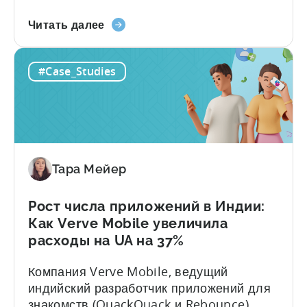
DevOps Studio, использовали
о
объединенную сделку Tenjin для
Читать далее
том,
преодоления ценовых барьеров и
как
коллективного привлечения
#Case_Studies
три
пользователей (UA). Вот краткий обзор
пакистанские
впечатляющих результатов: О студиях
студии
Расположенные в Лахоре, Пакистан,
снизили
компании Invogue Technologies,
стоимость
Smarnovative Labs и DevOps Studio
конверсии
занимаются созданием...
Тара Мейер
на
40%
с
Рост числа приложений в Индии:
помощью
Как Verve Mobile увеличила
Tenjin
расходы на UA на 37%
Компания Verve Mobile, ведущий
индийский разработчик приложений для
знакомств (QuackQuack и Rebounce),