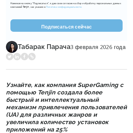
Нажимая на кнопку "Подписаться", я даю свое согласие на сбор и обработку персональных данных
mail
компанией Tenjin, как указано в
Политика конфиденциальности.
(???????????)
Табарак Парача
3 февраля 2026 года
Узнайте, как компания SuperGaming с
помощью Tenjin создала более
быстрый и интеллектуальный
механизм привлечения пользователей
(UA) для различных жанров и
увеличила количество установок
приложений на 25%