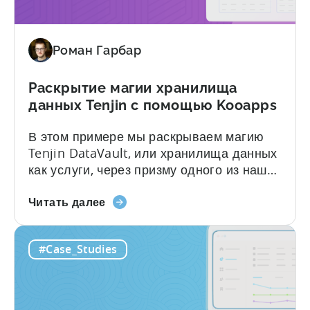
скачиваний
Роман Гарбар
Раскрытие магии хранилища
данных Tenjin с помощью Kooapps
В этом примере мы раскрываем магию
Tenjin DataVault, или хранилища данных
как услуги, через призму одного из наших
звездных клиентов, компании Kooapps.
О
Маркетинговые и продуктовые команды
Читать далее
раскрытии
Kooapps используют DataVault для
магии
решения широкого спектра задач. В
#Case_Studies
хранилища
приведенном ниже посте мы выделили 5
данных
из них, включая то, как...
Tenjin
с