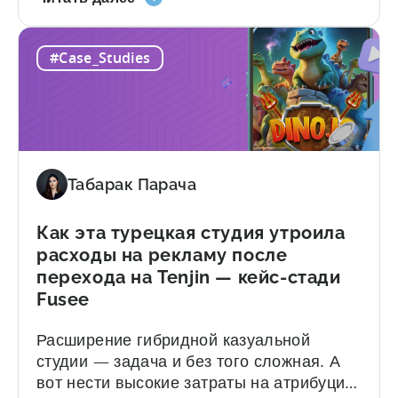
с
(UA). Расширение масштабов
некачественным
привлечения пользователей (UA) в
#Case_Studies
трафиком:
нескольких сетях и регионах может стать
как
сложной задачей. А если к этому
Snake.io
добавляются повторяющиеся случаи
сократил
мошенничества, неэффективные
количество
блокировки на уровне сайта и растущее
мошеннических
количество запросов на возврат средств,
Табарак Парача
запросов
ситуация может еще больше ухудшиться.
на
Точно так же, как...
33%»
Как эта турецкая студия утроила
расходы на рекламу после
перехода на Tenjin — кейс-стади
Fusee
Расширение гибридной казуальной
студии — задача и без того сложная. А
вот нести высокие затраты на атрибуцию