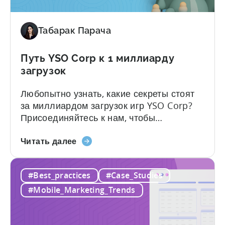
загрузок
по маркетингу в Tenjin.....
в
три
Табарак Парача
раза
Путь YSO Corp к 1 миллиарду
загрузок
Любопытно узнать, какие секреты стоят
за миллиардом загрузок игр YSO Corp?
Присоединяйтесь к нам, чтобы
погрузиться в путешествие Жан-Клода
о
Ялапа, соучредителя YSO Corp, в видео
Читать далее
пути
ниже. Откройте для себя
YSO
захватывающую историю становления
#Best_practices
#Case_Studies
Corp
YSO Corp как известного издателя,
к
достижения поразительной отметки в 1
#Mobile_Marketing_Trends
1
миллиард загрузок и разгадки гения,
миллиарду
стоящего за...