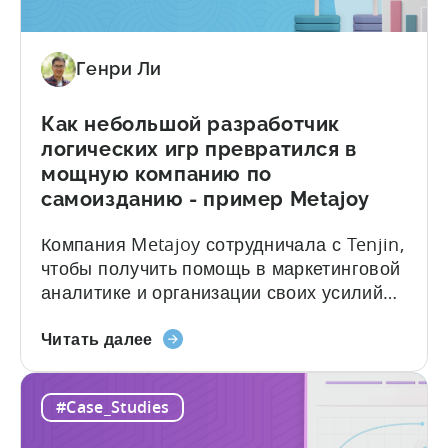
издатель
ниже. Если вы хотите...
увеличил
LTV
Генри Ли
своего
портфеля
на
Как небольшой разработчик
35%
логических игр превратился в
-
мощную компанию по
исследование
самоизданию - пример Metajoy
HyperBeard
Компания Metajoy сотрудничала с Tenjin,
чтобы получить помощь в маркетинговой
аналитике и организации своих усилий
по самоизданию. Они смогли
О
воспользоваться мощными
Читать далее
книге
инструментами аналитики Tenjin, чтобы
"Как
лучше понять, как они привлекают и
#Case_Studies
небольшой
вовлекают пользователей, и
разработчик
оптимизировать свои маркетинговые