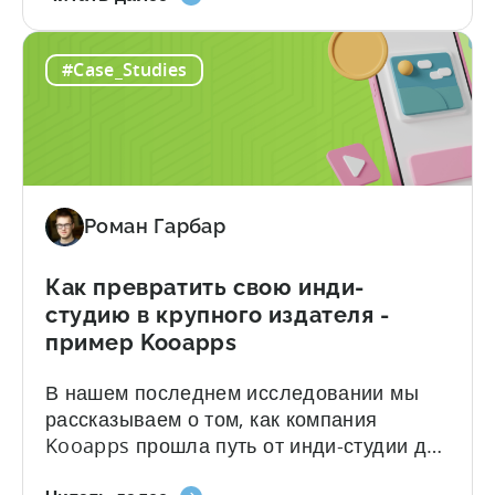
по
описание того, чего они достигли: О
увеличению
студии YOMI Студия YOMI - это
#Case_Studies
рекламного
небольшая студия (на данный момент 10
дохода
человек), расположенная в Хоши...
и
ROAS
увеличили
ARPDAU
Роман Гарбар
YOMI
Studio
на
Как превратить свою инди-
60%
студию в крупного издателя -
-
пример Kooapps
Case
В нашем последнем исследовании мы
Study
рассказываем о том, как компания
Kooapps прошла путь от инди-студии до
крупного издателя с помощью Tenjin. Вот