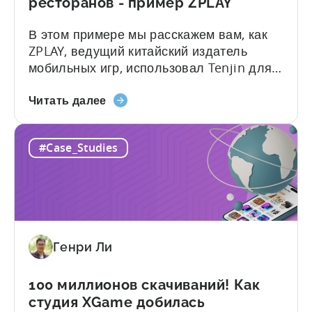
ресторанов - пример ZPLAY
В этом примере мы расскажем вам, как
ZPLAY, ведущий китайский издатель
мобильных игр, использовал Tenjin для
достижения своих целей: О компании
О
ZPLAY Основанная в Пекине, компания
Читать далее
статье
ZPLAY является ведущим мировым
Как
издателем мобильных игр с миллионами
#Case_Studies
ведущий
загрузок по всему миру. Компания
китайский
расширила свое присутствие во многих
мобильный
регионах, имея в своем портфолио
издатель
всемирно признанные...
вышел
на
Генри Ли
рынок
гибридных
ресторанов
100 миллионов скачиваний! Как
-
студия XGame добилась