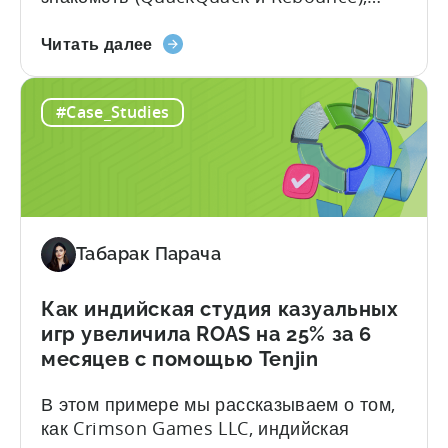
использовала Tenjin для
о
стимулирования роста приложений,
Читать далее
Рост
добившись увеличения расходов на UA
числа
на 37%, экономии времени и глубокого
#Case_Studies
приложений
понимания. В этом примере мы
в
рассмотрим, как Verve Mobile, ведущий
Индии:
индийский разработчик приложений для
Как
знакомств, использовал Tenjin для
Verve
преодоления трудностей и расширения
Mobile
масштабов привлечения пользователей
Табарак Парача
масштабировала
(UA). Вот краткий обзор...
расходы
на
Как индийская студия казуальных
UA
игр увеличила ROAS на 25% за 6
-
месяцев с помощью Tenjin
37%
В этом примере мы рассказываем о том,
как Crimson Games LLC, индийская