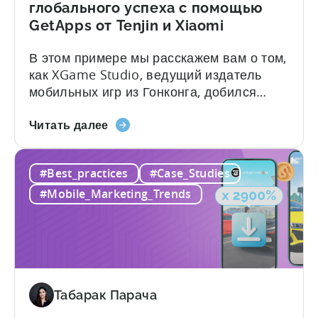
пример
глобального успеха с помощью
ZPLAY
GetApps от Tenjin и Xiaomi
В этом примере мы расскажем вам о том,
как XGame Studio, ведущий издатель
мобильных игр из Гонконга, добился
глобального успеха с помощью Tenjin и
о
GetApps от Xiaomi. Вот краткий обзор
Читать далее
100
впечатляющих результатов, которых они
миллионах
смогли достичь с помощью Tenjin и
#Best_practices
#Case_Studies
скачиваний!
GetApps, магазина приложений Xiaomi: -
Как
≈ 20% увеличение...
#Mobile_Marketing_Trends
студия
XGame
добилась
глобального
успеха
с
Табарак Парача
помощью