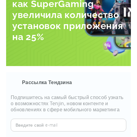
как SuperGaming
увеличила количество
установок приложения
на 25%
Рассылка Тендзина
Подпишитесь на самый быстрый способ узнать
о возможностях Tenjin, новом контенте и
обновлениях в сфере мобильного маркетинга
Введите
свой
e-