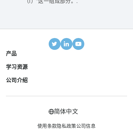
（i）”这一组成部分。.
产品
移动归因
学习资源
合作伙伴
博客
公司介绍
ROI 面板
帮助中心
关于我们
广告变现套件
案例研究
加入我们
简体中文
LTV预测
行业报告
联系我们
使用条款
隐私政策
公司信息
全渠道成本汇总
术语表
价格方案