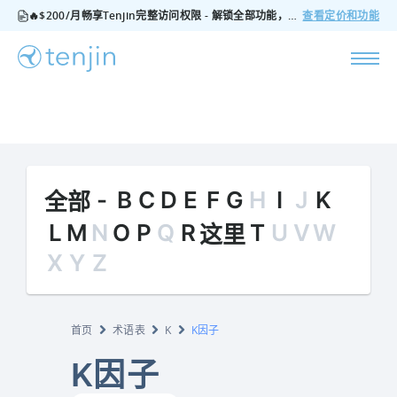
🔥$200/月畅享Tenjin完整访问权限 - 解锁全部功能，无隐藏费用，随时可取消
查看定价和功能
-
B
C
D
E
F
G
H
I
J
K
全部
L
M
N
O
P
Q
R
T
U
V
W
这里
X
Y
Z
首页
术语表
K
K因子
K因子