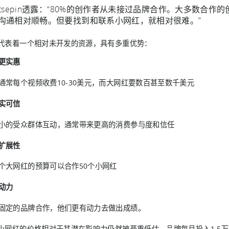
atsepin透露：“80%的创作者从未接过品牌合作。大多数合
沟通相对顺畅。但要找到和联系小网红，就相对很难。”
代表着一个相对未开发的资源，具有多重优势：
更实惠
通常每个视频收费10-30美元，而大网红要数百甚至数千美元
实可信
小的受众群体互动，通常带来更高的消费参与度和信任
扩展性
个大网红的预算可以合作50个小网红
动力
固定的品牌合作，他们更有动力去做出成绩。
小网红的价格相对于其潜在影响力仍然被严重低估。品牌每月投入1.5万美元，