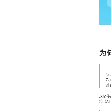
为
“
Z
难
这是移
策（A