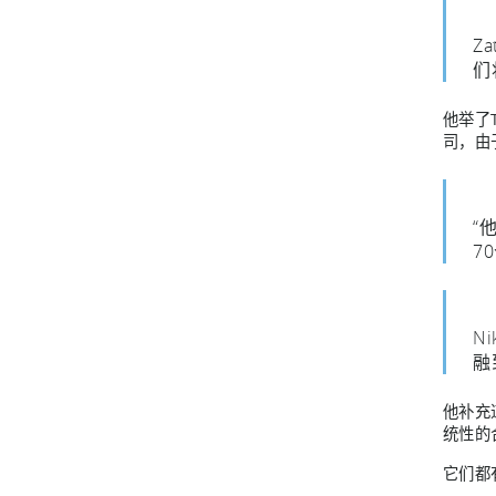
Z
们
他举了
司，由
“
7
N
融
他补充道
统性的
它们都