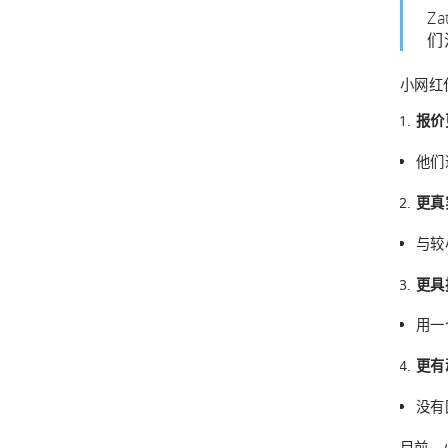
Z
们
小网红
报价
他们
更真
与较
更具
用一
更有
没有
目前，