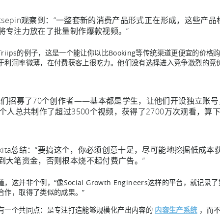
atsepin观察到：“一整套新的消费产品形式正在形成，这些
将专注力放在了批量制作爆款视频。”
Triips的例子，这是一个能让你以比Booking等传统渠道更便宜的
于利润率微薄，在付费获客上很吃力。他们没有选择进入竞争激烈的竞
他们招募了70个创作者——基本都是学生，让他们开设独立账
0个人总共制作了超过3500个视频，获得了2700万次观看，算下
ikita总结：“要搞这个，你必须创意十足，尽可能地挖掘低成
到大笔资金，否则根本烧不起付费广告。”
，这并非个例，“像Social Growth Engineers这样的平台
合作，取得了类似的成果。”
有一个共同点：是专注打造能够规模化产出内容的
内容生产系统
，而不