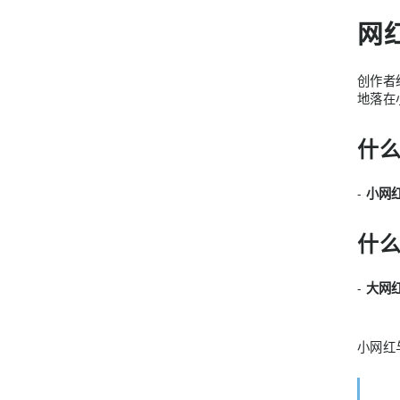
网红
创作者
地落在
什
-
小网
什
-
大网
小网红