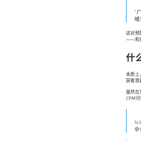
"
域
这对预
——和
什
本质上
获客思
虽然在
CPM
N
中