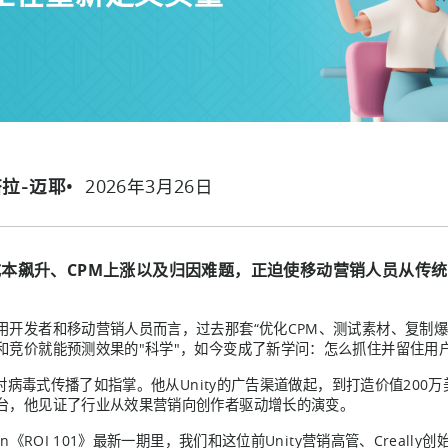
2026年3月26日
塔拉-迈耶
本飙升、CPM上涨以及归因难题，正迫使移动营销人员从传统
用开发者和移动营销人员而言，过去那套“优化CPM、测试素材、复制
和竞价就能预测效果的"科学"，如今变成了新学问：怎么抓住并留住用
ita对病毒式传播了如指掌。他从Unity的广告渠道做起，到打造价值20
台，他见证了行业从效果营销向创作者驱动增长的演变。
jin《ROI 101》最新一期里，我们和这位前Unity营销高管、Crea