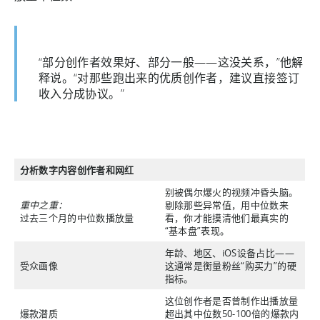
“部分创作者效果好、部分一般——这没关系，”他解
释说。“对那些跑出来的优质创作者，建议直接签订
收入分成协议。”
分析数字内容创作者和网红
别被偶尔爆火的视频冲昏头脑。
重中之重：
剔除那些异常值，用中位数来
过去三个月的中位数播放量
看，你才能摸清他们最真实的
“基本盘”表现。
年龄、地区、iOS设备占比——
受众画像
这通常是衡量粉丝“购买力”的硬
指标。
这位创作者是否曾制作出播放量
爆款潜质
超出其中位数50-100倍的爆款内