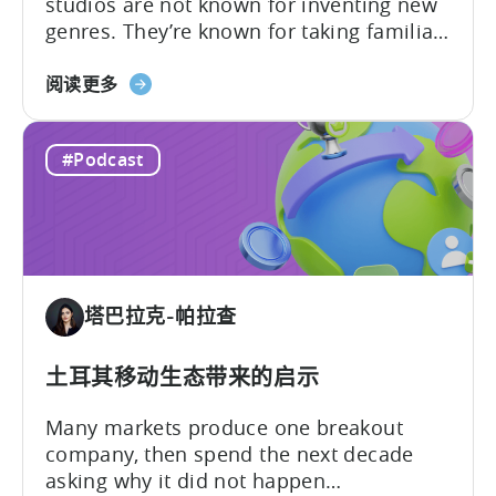
studios are not known for inventing new
genres. They’re known for taking familiar
formats and executing them
about
exceptionally well. That was one of the
阅读更多
the
strongest themes from a recent
How
conversation between Tenjin Country
#Podcast
Iteration
Manager and Account Executive Tabarak
Beats
Paracha and Batuhan Avucan, founder of
Innovation
Mobidictum, on Tenjin ROI 101. Turkish...
in
Türkiye's
Mobile
塔巴拉克-帕拉查
Gaming
Industry
土耳其移动生态带来的启示
Many markets produce one breakout
company, then spend the next decade
asking why it did not happen