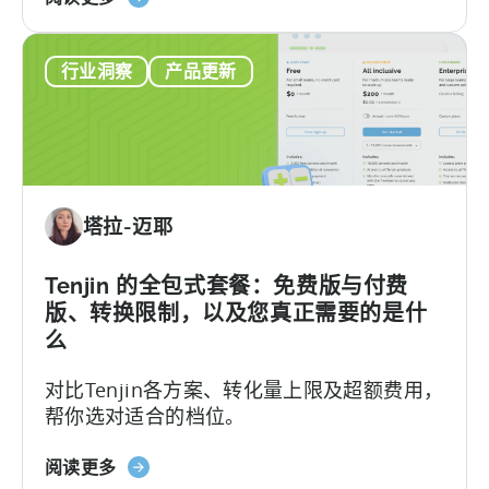
于
府激励计划是一个结构完善、资金充裕的政
清
《土
府体系，可报销50–70%的...
单
行业洞察
产品更新
耳
其
移
动
应
用
塔拉-迈耶
激
励
计
Tenjin 的全包式套餐：免费版与付费
划
版、转换限制，以及您真正需要的是什
指
么
南
对比Tenjin各方案、转化量上限及超额费用，
（2026）》
帮你选对适合的档位。
关
阅读更多