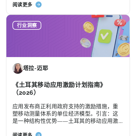
关
场准入费用，具体支持力度和上限因类别及
阅读更多
于
项目轨道而异。[1][4][5][6] 对于合适的…….
土
行业洞察
耳
其
移
动
应
用
塔拉-迈耶
激
励
计
《土耳其移动应用激励计划指南》
划：
（2026）
您
应用发布商正利用政府支持的激励措施，重
的
塑移动测量体系的单位经济模型。引言：这
申
是一种结构性优势——土耳其的移动应用激
请
励计划已悄然成为全球应用开发者可利用的
检
关
最重要且不稀释股权的融资框架之一。 该政
阅读更多
查