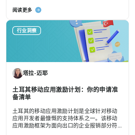
again.Türkiye’s mobile gaming ecosystem
about
followed a different path. It produced a
阅读更多
the
first generation of successful founders,
What
then a second, and now a third. As
行业洞察
Türkiye’s
Batuhan Avucan, founder of Mobidictum,
Mobile
explained during a recent episode of
Gaming
Tenjin ROI 101:...
Ecosystem
Can
Teach
塔拉-迈耶
Us
土耳其移动应用激励计划：你的申请准
备清单
土耳其的移动应用激励计划是全球针对移动
应用开发者最慷慨的支持体系之一。该移动
应用激励框架为面向出口的企业报销部分符
合条件的广告费、平台佣金、软件费用及市