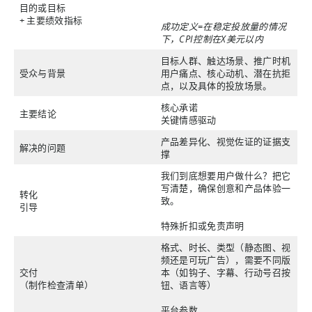
目的或目标
+ 主要绩效指标
成功定义=在稳定投放量的情况
下，CPI控制在X美元以内
目标人群、触达场景、推广时机
受众与背景
用户痛点、核心动机、潜在抗拒
点，以及具体的投放场景。
核心承诺
主要结论
关键情感驱动
产品差异化、视觉佐证的证据支
解决的问题
撑
我们到底想要用户做什么？把它
写清楚，确保创意和产品体验一
转化
致。
引导
特殊折扣或免责声明
格式、时长、类型（静态图、视
频还是可玩广告），需要不同版
交付
本（如钩子、字幕、行动号召按
（制作检查清单）
钮、语言等）
平台参数